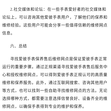
辽宁省抚顺市新抚区东一路爱彼售后服务中心（需提前预约）
辽宁省阜新市海州区解放大街爱彼售后服务中心（需提前预约）
2.社交媒体和论坛：在一些手表爱好者的社交媒体和
辽宁省葫芦岛市连山区中央路爱彼售后服务中心（需提前预约）
论坛上，可以咨询其他爱彼手表用户，了解他们的保养和
辽宁省锦州市古塔区中央大街爱彼售后服务中心（需提前预约）
维修经验。这些用户可能会分享一些值得信赖的维修网点
辽宁省辽阳市白塔区新运大街爱彼售后服务中心（需提前预约）
信息。
辽宁省盘锦市兴隆台区石油大街爱彼售后服务中心（需提前预约）
辽宁省铁岭市银州区南马路爱彼售后服务中心（需提前预约）
六、总结
辽宁省营口市站前区市府路与渤海大街交叉口爱彼售后服务中心（需提前预约）
辽宁省沈阳市沈河区中街路137号亨得利名表维修授权店1楼爱彼售后服务中心（需提前预约）
寻找爱彼手表保养售后维修网点是保证爱彼手表正常
辽宁省沈阳市沈河区中街路83号亨得利名表维修授权店1楼爱彼售后服务中心（需提前预约）
运行的重要步骤。通过正规渠道寻找爱彼手表售后服务中
北京市朝阳区建国门外大街甲6号华熙国际中心D座11层1102室爱彼售后服务中心（需提前预约）
心和授权维修网点，可以得到爱彼手表正规认可的高质量
北京市东城区东长安街1号王府井东方广场W3座6层602室爱彼售后服务中心（需提前预约）
维修和保养服务。此外，通过互联网搜索、咨询其他用户
河北省保定市竞秀区朝阳北大街北国先天下爱彼售后服务中心（需提前预约）
等方式，也可以找到一些自助寻找维修网点的方法。无论
内蒙古自治区阿拉善盟市左旗土尔扈特大街爱彼售后服务中心（需提前预约）
选择哪种方式，都需要注意选择信誉良好、设备齐全的维
内蒙古自治区巴彦淖尔市临河区新华街爱彼售后服务中心（需提前预约）
内蒙古自治区包头市青山区幸福路甲3号王府井百货名表维修爱彼售后服务中心（需提前预约）
修网点，以确保手表得到专业的维护和保养。