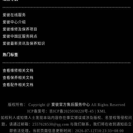
广西壮族自治区百色市右江区中山二路爱彼售后服务中心（需提前预约）
广西壮族自治区北海市海城区北京路爱彼售后服务中心（需提前预约）
爱彼在线服务
广西壮族自治区崇左市江州区石景林街道友谊大道与丽川路交汇处爱彼售后服务中心（需提前预约）
爱彼中心介绍
广西壮族自治区防城港市港口区金花茶大道爱彼售后服务中心（需提前预约）
爱彼维修及保养项目
广西壮族自治区贵港市港北区港城街道布山大道与仙衣路交叉口爱彼售后服务中心（需提前预约）
爱彼中国区服务网点
爱彼最新资讯及保养知识
广西壮族自治区桂林市秀峰区红岭路爱彼售后服务中心（需提前预约）
广西壮族自治区河池市金城江区金城江街道朝阳路爱彼售后服务中心（需提前预约）
热门标签
广西壮族自治区贺州市八步区城东街道灵峰南路爱彼售后服务中心（需提前预约）
广西壮族自治区来宾市兴宾区桂中大道爱彼售后服务中心（需提前预约）
查看维修相关文档
广西壮族自治区柳州市城中区中山中路爱彼售后服务中心（需提前预约）
查看保养相关文档
查看配件相关文档
广西壮族自治区钦州市钦南区金海湾东大街爱彼售后服务中心（需提前预约）
广西壮族自治区梧州市万秀区龙湖镇高旺路爱彼售后服务中心（需提前预约）
广西壮族自治区玉林市玉州区金玉路爱彼售后服务中心（需提前预约）
版权所有：
Copyright @
爱彼官方售后服务中心
All Rights Reserved
海南省儋州市儋州市那大镇兰洋北路爱彼售后服务中心（需提前预约）
ICP备案号：
吉ICP备2025030220号-45
|
XML
如权利人或知情人士发现本站内容存在事实错误或涉及版权、名誉权等侵权问
海南省东方市八所镇解放西路爱彼售后服务中心（需提前预约）
题，请通过邮箱：2557628530@qq.com 与我们联系，我们将在收到通知后立
海南省琼海市嘉积镇东风路爱彼售后服务中心（需提前预约）
即依法处理。当前页面信息更新时间：2026-07-12T10:23:33+08:00