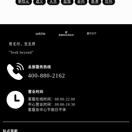
攀枝花
遵义
天水
盐城
泰州
香港
台州
广东省广州市越秀区环市东路371-375号世界贸易中心大厦南塔15层1507室爱彼售后服务中心（需提前预约）
广东省河源市源城区越王大道爱彼售后服务中心（需提前预约）
广东省惠州市惠城区江北文昌一路7号华贸大厦1座30层3005室爱彼售后服务中心（需提前预约）
广东省江门市蓬江区广场西路爱彼售后服务中心（需提前预约）
广东省揭阳市榕城进贤门步行街爱彼售后服务中心（需提前预约）
广东省茂名市电白区水东街道迎宾大道爱彼售后服务中心（需提前预约）
意无尽，至无界
广东省梅州市梅江区金燕大道爱彼售后服务中心（需提前预约）
"Seek beyond”
广东省清远市清城区湖西路爱彼售后服务中心（需提前预约）
总部服务热线
广东省汕头市龙湖区长平路爱彼售后服务中心（需提前预约）
400-880-2162
广东省汕尾市城区香洲街道园林社区翠园街爱彼售后服务中心（需提前预约）
广东省韶关市武江区芙蓉新区与老城中心交汇处爱彼售后服务中心（需提前预约）
营业时间
广东省深圳市罗湖区深南东路5001号华润大厦17层1701室爱彼售后服务中心（需提前预约）
客服在线时间：08:00-22:00
广东省阳江市江城区东风一路爱彼售后服务中心（需提前预约）
中心营业时间：09:00-19:30
广东省云浮市云城区金山路爱彼售后服务中心（需提前预约）
客服及中心节假日不休
广东省湛江市赤坎区观海北路爱彼售后服务中心（需提前预约）
广东省肇庆市端州区信安大道与砚都大道交汇处爱彼售后服务中心（需提前预约）
站点导航