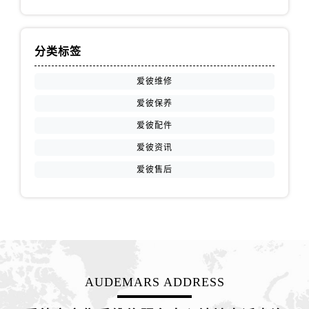
山东省济南市历下区经十路11111号华润中心写字楼（万象城）15层1508室爱彼售后服务中心（需提前预约）
山东省济宁市任城区太白楼路爱彼售后服务中心（需提前预约）
山东省莱芜市文化南路8号银座商城名表维修一楼名表维修爱彼售后服务中心（需提前预约）
分类标签
山东省临沂市兰山区解放路爱彼售后服务中心（需提前预约）
爱彼维修
山东省日照市东港区烟台路爱彼售后服务中心（需提前预约）
山东省泰安市泰山区财源街道泰山大街爱彼售后服务中心（需提前预约）
爱彼保养
山东省威海市环翠区新威海路89号振华商厦一楼名表维修爱彼售后服务中心（需提前预约）
爱彼配件
山东省潍坊市奎文区东风东街爱彼售后服务中心（需提前预约）
爱彼资讯
山东省枣庄市滕州市北辛路与善国路交叉口爱彼售后服务中心（需提前预约）
爱彼售后
山东省淄博市张店区金晶大道爱彼售后服务中心（需提前预约）
上海市黄浦区南京东路299号宏伊国际广场写字楼8层806室爱彼售后服务中心（需提前预约）
上海市徐汇区虹桥路3号港汇中心2座37层3705室爱彼售后服务中心（需提前预约）
浙江省杭州市上城区钱江路1366号华润大厦A座5层503-5室爱彼售后服务中心（需提前预约）
浙江省湖州市吴兴区劳动路爱彼售后服务中心（需提前预约）
浙江省嘉兴市南湖区广益路705号嘉兴世界贸易中心A座13层1304室爱彼售后服务中心（需提前预约）
AUDEMARS ADDRESS
浙江省金华市金东区东市南街777号金华万达广场4号楼22楼2209室爱彼售后服务中心（需提前预约）