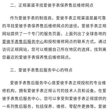
哈尔滨市道里区友谊西路600号富力中心T2座写字楼29层03室（需提前预约）
二、正规渠道寻找爱彼手表保养售后维修网点
大连市中山区人民路15号国际金融大厦7层G室（需提前预约）
佛山市禅城区季华五路57号万科金融中心C座12层1205室（需提前预约）
作为爱彼手表的制造商，爱彼手表正规渠道是最可靠
东莞市东城街道鸿福东路1号民盈国贸中心T1写字楼9层907室（需提前预约）
的寻找爱彼手表保养售后维修网点的途径。爱彼手表正规
无锡市梁溪区人民中路139号恒隆广场写字楼1座11层1104室（需提前预约）
网站提供了一个专门的服务页面，上面列出了全球各地的
南通市崇川区工农路57号圆融广场写字楼16层1603室（需提前预约）
爱彼手表售后服务中心
和授权维修网点的联系方式。通过
苏州市苏州工业园区星港街199号苏州中心办公楼C座22层08室（需提前预约）
访问正规网站，您可以根据自己所在地区的选择，找到离
武汉市江汉区解放大道686号世界贸易大厦38层09室（需提前预约）
南宁市青秀区金湖路59号地王大厦12楼1224室（需提前预约）
您最近的爱彼手表保养售后维修网点。
合肥市蜀山区潜山路111号万象城华润大厦B座12楼03室（需提前预约）
三、爱彼手表售后服务中心的特点
泉州市丰泽区宝洲路729号浦西万达中心写字楼A座7楼709室（需提前预约）
青岛市南区山东路6号华润大厦B座22层04室（需提前预约）
爱彼手表售后服务中心是爱彼手表正规授权的专业维
烟台市芝罘区胜利路139号万达金融中心A座907室（需提前预约）
修机构，拥有爱彼手表正规认可的技术人员和设备。在爱
长春市朝阳区西安大路727号中银大厦A座(旺进大厦)18层09室（需提前预约）
贵阳市南明区都司高架桥路33号亨特国际金融中心14楼14D（需提前预约）
彼手表售后服务中心，您可以享受到爱彼手表正规提供的
昆明市盘龙区北京路928号同德昆明广场写字楼10层06室（需提前预约）
一系列售后服务，包括保养、维修、零配件更换等。爱彼