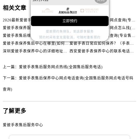
山西省运城市盐湖区河东街爱彼售后服务中心（需提前预约）
相关文章
山西省长治市潞州区英雄中路爱彼售后服务中心（需提前预约）
山西省太原市迎泽区迎泽街道解放路15号亨得利名表维修授权店3楼爱彼售后服务中心（需提前预约）
2026最新爱彼手表保养服务中心网点地址调研报告
爱彼手表保养维修服务网点查询(专业维修)
立即预约
爱彼手表保养服务门店怎么找(省心指南)
爱彼手表保养售后维修网点怎么找(爱彼手表售后服务指南)
天津市和平区赤峰道136号天津国际金融中心26层2603室爱彼售后服务中心（需提前预约）
提前预约免排队，到店即享服务
爱彼手表售后维修部(专业维修爱彼手表，售后服务保障)
爱彼手表保养服务电话查询(专业售后服务电话)
安徽省安庆市迎江区人民路爱彼售后服务中心（需提前预约）
预约时间有变无需取消，可随时重新预约
爱彼手表保养售后中心在哪里(如何找到最近的爱彼手表维修中心)
爱彼手表日常应如何保养？（手表保养要点）
安徽省蚌埠市蚌山区淮河路爱彼售后服务中心（需提前预约）
深圳爱彼手表保养中心的详细地址在哪？
西安爱彼手表保养中心的联系电话是多少？
安徽省亳州市谯城区魏武大道爱彼售后服务中心（需提前预约）
安徽省池州市贵池区长江路爱彼售后服务中心（需提前预约）
上一篇：
爱彼手表售后服务网点热线(全国售后服务电话)
安徽省滁州市琅琊区南谯北路爱彼售后服务中心（需提前预约）
下一篇：
爱彼手表售后保养中心网点电话查询(全国售后服务网点电话号码
安徽省阜阳市颍州区颍州北路爱彼售后服务中心（需提前预约）
安徽省淮北市相山区淮海路爱彼售后服务中心（需提前预约）
查询)
安徽省淮南市田家庵区国庆中路爱彼售后服务中心（需提前预约）
安徽省黄山市屯溪区黄山西路爱彼售后服务中心（需提前预约）
了解更多
安徽省六安市金安区解放中路爱彼售后服务中心（需提前预约）
安徽省马鞍山市雨山区湖南西路爱彼售后服务中心（需提前预约）
爱彼手表售后服务中心
安徽省宿州市埇桥区人民中路爱彼售后服务中心（需提前预约）