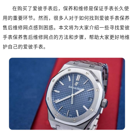
济南市历下区经十路11111号华润中心写字楼（万象城）15层1508室（需提前预约）
在购买了爱彼手表后，保养和维修是保证手表长久使
广州市天河区天河路230号万菱汇国际中心写字楼A塔7层704室（需提前预约）
用的重要环节。然而，很多人对于如何找到爱彼手表保养
广州市越秀区环市东路371-375号世界贸易中心大厦南塔写字楼15层07室（需提前预约）
售后维修网点感到困惑。本文将为大家介绍一些寻找爱彼
深圳市罗湖区深南东路5001号华润大厦写字楼17层1701室（需提前预约）
惠州市惠城区江北文昌一路7号华贸大厦写字楼1座30层05室（需提前预约）
手表保养售后维修网点的方法和步骤，帮助大家更好地维
厦门市思明区湖滨东路95号华润大厦写字楼B座11层1104室（需提前预约）
护自己的爱彼手表。
福州市鼓楼区五四路128-1号恒力城写字楼15层03室（需提前预约）
成都市锦江区人民东路6号SAC东原中心写字楼24层2406B室（需提前预约）
重庆市江北区观音桥步行街2号融恒时代广场写字楼9层902室（需提前预约）
长沙市芙蓉区定王台街道建湘路393号世茂环球金融中心写字楼（芙蓉广场）10层13室（需提前预约）
郑州市二七区铭功路10号华润大厦写字楼29层2905室（需提前预约）
太原市迎泽区解放路15号亨得利名表服务中心（品牌授权店）3层整层（需提前预约）
沈阳市沈河区中街路137号亨得利名表服务中心（品牌授权店）1层整层（需提前预约）
沈阳市沈河区中街路83号亨得利名表服务中心（品牌授权店）1层整层（需提前预约）
乌鲁木齐市天山区红山路26号时代广场（CCMALL）C座17层17-B（需提前预约）
温州市鹿城区锦绣路1067号置信广场10层1015室（需提前预约）