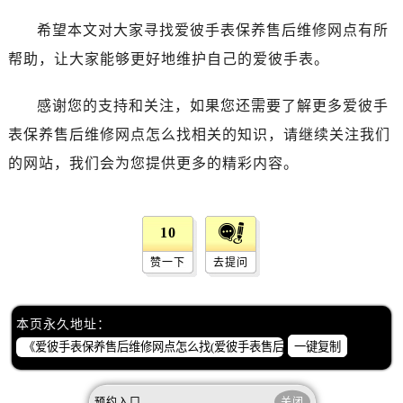
内蒙古自治区赤峰市红山区哈达街爱彼售后服务中心（需提前预约）
希望本文对大家寻找爱彼手表保养售后维修网点有所
内蒙古自治区鄂尔多斯市东胜区伊金霍洛街爱彼售后服务中心（需提前预约）
内蒙古自治区呼伦贝尔市海拉尔区中央街爱彼售后服务中心（需提前预约）
帮助，让大家能够更好地维护自己的爱彼手表。
内蒙古自治区通辽市科尔沁区明仁大街爱彼售后服务中心（需提前预约）
感谢您的支持和关注，如果您还需要了解更多爱彼手
内蒙古自治区乌海市海勃湾区人民南路爱彼售后服务中心（需提前预约）
内蒙古自治区乌兰察布市集宁区恩和大街爱彼售后服务中心（需提前预约）
表保养售后维修网点怎么找相关的知识，请继续关注我们
内蒙古自治区锡林郭勒盟市锡林浩特市光明街与额尔敦路交叉口爱彼售后服务中心（需提前预约）
的网站，我们会为您提供更多的精彩内容。
内蒙古自治区兴安盟市乌兰浩特市兴安大街爱彼售后服务中心（需提前预约）
山西省大同市平城区迎宾街爱彼售后服务中心（需提前预约）
10
山西省晋城市城区黄华街爱彼售后服务中心（需提前预约）
山西省晋中市榆次区顺城街爱彼售后服务中心（需提前预约）
赞一下
去提问
山西省临汾市尧都区解放路爱彼售后服务中心（需提前预约）
山西省吕梁市离石区永宁中路与建设街交叉口爱彼售后服务中心（需提前预约）
本页永久地址：
山西省朔州市朔城区怡西路与鄯阳西街交汇处爱彼售后服务中心（需提前预约）
一键复制
山西省忻州市忻府区和平东街与七一南路交叉口爱彼售后服务中心（需提前预约）
山西省阳泉市郊区平阳东街与新城大道交叉口爱彼售后服务中心（需提前预约）
预约入口
关闭