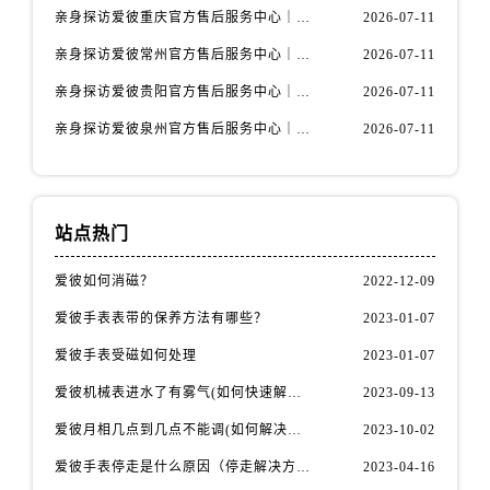
江苏省盐城市盐都区世纪大道5号盐城金融城写字楼1号楼16层1604室爱彼售后服务中心（需提前预约）
亲身探访爱彼重庆官方售后服务中心｜详细地址与售后电话（2026年7月最新）
2026-07-11
江苏省扬州市邗江区国展路29号星耀天地写字楼1号楼18层1803室爱彼售后服务中心（需提前预约）
亲身探访爱彼常州官方售后服务中心｜热线与地址（2026年7月最新）
2026-07-11
江苏省镇江市京口区中山东路爱彼售后服务中心（需提前预约）
亲身探访爱彼贵阳官方售后服务中心｜网点地址及热线（2026年7月最新）
2026-07-11
江西省抚州市临川区赣东大道爱彼售后服务中心（需提前预约）
亲身探访爱彼泉州官方售后服务中心｜服务热线及具体地址（2026年7月最新）
2026-07-11
江西省赣州市章贡区文清路爱彼售后服务中心（需提前预约）
江西省吉安市吉州区井冈山大道爱彼售后服务中心（需提前预约）
江西省景德镇市珠山区珠山中路爱彼售后服务中心（需提前预约）
江西省九江市浔阳区浔阳路爱彼售后服务中心（需提前预约）
站点热门
江西省南昌市红谷滩新区红谷中大道998号绿地双子塔（中央广场）A1座办公楼14层1407室爱彼售后服务中心（需提前预约）
爱彼如何消磁？
2022-12-09
江西省萍乡市安源区萍安北大道与康庄路交叉口爱彼售后服务中心（需提前预约）
江西省上饶市信州区滨江西路爱彼售后服务中心（需提前预约）
爱彼手表表带的保养方法有哪些？
2023-01-07
江西省新余市渝水区北湖西路爱彼售后服务中心（需提前预约）
爱彼手表受磁如何处理
2023-01-07
江西省宜春市袁州区中山中路爱彼售后服务中心（需提前预约）
爱彼机械表进水了有雾气(如何快速解决问题)
2023-09-13
江西省鹰潭市月湖区胜利东路爱彼售后服务中心（需提前预约）
爱彼月相几点到几点不能调(如何解决问题)
2023-10-02
山东省德州市德城区东风中路爱彼售后服务中心（需提前预约）
爱彼手表停走是什么原因（停走解决方法）
2023-04-16
山东省东营市东营区济南路爱彼售后服务中心（需提前预约）