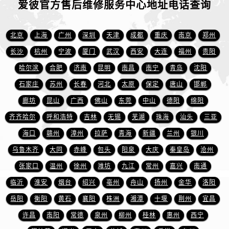
爱彼官方售后维修服务中心地址电话查询
浙江省丽水市莲都区解放街爱彼售后服务中心（需提前预约）
浙江省宁波市江北区大闸南路500号来福士广场办公楼20层2009室爱彼售后服务中心（需提前预约）
浙江省衢州市柯城区上街爱彼售后服务中心（需提前预约）
北京
上海
广州
深圳
天津
成都
重庆
南京
郑州
浙江省绍兴市越城区胜利东路379号世茂天际中心写字楼8层805室爱彼售后服务中心（需提前预约）
长沙
杭州
宁波
厦门
武汉
西安
大连
福州
贵阳
浙江省舟山市定海区解放东路爱彼售后服务中心（需提前预约）
哈尔滨
合肥
济南
昆明
南昌
南宁
青岛
沈阳
澳门特别行政区大堂区议事亭前地（新马路）爱彼售后服务中心（需提前预约）
石家庄
苏州
长春
河北
太原
保定
唐山
邯郸
澳门特别行政区风顺堂区南湾大马路爱彼售后服务中心（需提前预约）
廊坊
昆山
广西
佛山
东莞
中山
德阳
绵阳
澳门特别行政区花地玛堂区关闸广场爱彼售后服务中心（需提前预约）
齐齐哈尔
呼和浩特
吉林
无锡
芜湖
珠海
汕头
三亚
澳门特别行政区花王堂区大三巴商圈爱彼售后服务中心（需提前预约）
澳门特别行政区嘉模堂区官也街爱彼售后服务中心（需提前预约）
海口
赣州
漳州
拉萨
青海
新疆
兰州
银川
澳门省路氹城市金光大道爱彼售后服务中心（需提前预约）
乌鲁木齐
大同
赤峰
包头
阳泉
大庆
秦皇岛
沧州
澳门特别行政区望德堂区塔石广场爱彼售后服务中心（需提前预约）
张家口
温州
徐州
潍坊
九江
常州
嘉兴
南通
福建省福州市鼓楼区五四路128-1号恒力城写字楼15层03室爱彼售后服务中心（需提前预约）
临沂
淮安
烟台
绍兴
亳州
舟山
扬州
金华
洛阳
福建省厦门市思明区湖滨东路95号万象城华润大厦B座11层1104室爱彼售后服务中心（需提前预约）
岳阳
衡阳
黄石
襄阳
株洲
湘潭
十堰
荆州
宜昌
广东省潮州市潮安区新风路与潮汕路交汇处爱彼售后服务中心（需提前预约）
许昌
南阳
常德
泉州
柳州
桂林
惠州
西宁
广东省广州市天河区天河路230号万菱汇国际中心A塔7层704室爱彼售后服务中心（需提前预约）