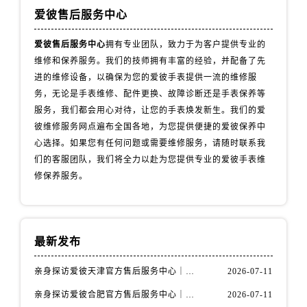
安徽省铜陵市铜官区石城大道爱彼售后服务中心（需提前预约）
爱彼售后服务中心
安徽省芜湖市镜湖区中山路步行街爱彼售后服务中心（需提前预约）
安徽省宣城市宣州区叠嶂西路爱彼售后服务中心（需提前预约）
爱彼售后服务中心
拥有专业团队，致力于为客户提供专业的
维修和保养服务。我们的技师拥有丰富的经验，并配备了先
福建省龙岩市新罗区九一南路爱彼售后服务中心（需提前预约）
进的维修设备，以确保为您的爱彼手表提供一流的维修服
福建省南平市建阳区人民西路爱彼售后服务中心（需提前预约）
务，无论是手表维修、配件更换、故障诊断还是手表保养等
福建省宁德市蕉城区天湖东路爱彼售后服务中心（需提前预约）
服务，我们都会用心对待，让您的手表焕发新生。我们的爱
福建省莆田市城厢区霞林街道荔华东大道爱彼售后服务中心（需提前预约）
彼维修服务网点遍布全国各地，为您提供便捷的爱彼保养中
福建省三明市三元区东乾二路爱彼售后服务中心（需提前预约）
心选择。如果您有任何问题或需要维修服务，请随时联系我
福建省漳州市龙文区步港路爱彼售后服务中心（需提前预约）
们的客服团队，我们将全力以赴为您提供专业的爱彼手表维
修保养服务。
江苏省常州市新北区龙锦路1590号现代传媒中心5号楼10层1008室爱彼售后服务中心（需提前预约）
江苏省淮安市清江浦区淮海北路爱彼售后服务中心（需提前预约）
江苏省连云港市海州区通灌北路爱彼售后服务中心（需提前预约）
江苏省南京市秦淮区中山南路1号南京中心22层22-C1-C3室爱彼售后服务中心（需提前预约）
最新发布
江苏省宿迁市宿城区西湖路爱彼售后服务中心（需提前预约）
亲身探访爱彼天津官方售后服务中心｜全部地址与售后电话（2026年7月最新）
2026-07-11
江苏省泰州市海陵区永定东路399号置地商务中心东塔（华润万象城）17层1706室爱彼售后服务中心（需提前预约）
江苏省徐州市鼓楼区淮海东路29号苏宁广场IFC国际金融中心35层3508室爱彼售后服务中心（需提前预约）
亲身探访爱彼合肥官方售后服务中心｜热线电话与网点地址（2026年7月最新）
2026-07-11