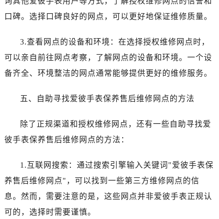
询其他爱彼手表用户等方式，了解授权维修网点的信誉和
黑龙江省双鸭山市尖山区新兴大街爱彼售后服务中心（需提前预约）
口碑。选择口碑良好的网点，可以更好地保证维修质量。
黑龙江省绥化市北林区新华街与康庄路交叉口爱彼售后服务中心（需提前预约）
黑龙江省伊春市伊美区通河路爱彼售后服务中心（需提前预约）
3.查看网点的设备和环境：在选择授权维修网点时，
吉林省白城市洮北区明仁南街爱彼售后服务中心（需提前预约）
可以亲自前往网点考察，了解网点的设备和环境。一个设
吉林省白山市浑江区浑江大街爱彼售后服务中心（需提前预约）
吉林省吉林市船营区河南街爱彼售后服务中心（需提前预约）
备齐全、环境整洁的网点通常能够提供更好的维修服务。
吉林省辽源市龙山区人民大街爱彼售后服务中心（需提前预约）
五、自助寻找爱彼手表保养售后维修网点的方法
吉林省梅河口市新华街道梅河大街爱彼售后服务中心（需提前预约）
吉林省四平市铁东区紫气大路与南九经街交汇处爱彼售后服务中心（需提前预约）
除了正规渠道和授权维修网点，还有一些自助寻找爱
吉林省松原市宁江区五环大街爱彼售后服务中心（需提前预约）
彼手表保养售后维修网点的方法：
吉林省通化市东昌区环通乡江南大街爱彼售后服务中心（需提前预约）
吉林省延边市延吉市解放路爱彼售后服务中心（需提前预约）
1.互联网搜索：通过搜索引擎输入关键词"爱彼手表保
辽宁省鞍山市铁东区站前街爱彼售后服务中心（需提前预约）
养售后维修网点"，可以找到一些第三方维修网点的信
辽宁省本溪市平山区胜利路爱彼售后服务中心（需提前预约）
辽宁省朝阳市双塔区新华路爱彼售后服务中心（需提前预约）
息。然而，需要注意的是，这些网点并非爱彼手表正规认
辽宁省丹东市振兴区七经街爱彼售后服务中心（需提前预约）
可的，选择时需要谨慎。