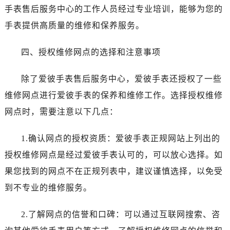
石家庄市长安区中山东路39号勒泰中心写字楼B座13层07室（需提前预约）
手表售后服务中心的工作人员经过专业培训，能够为您的
西安市碑林区南关正街88号华侨城长安国际中心E座6楼10室（需提前预约）
手表提供高质量的维修和保养服务。
海口市龙华区金贸东路5号海口华润大厦B座17层1707室（需提前预约）
唐山市路南区新华东道100号万达广场写字楼A座10层1002室（需提前预约）
四、授权维修网点的选择和注意事项
台州市椒江区东海大道1800号腾达中心东1幢20楼2002室（需提前预约）
内蒙古自治区呼和浩特市玉泉区大学西街70号华润万象城写字楼（鄂尔多斯大厦）23层2326室（需提前预约）
除了爱彼手表售后服务中心，爱彼手表还授权了一些
甘肃省兰州市七里河区西津西路16号兰州中心写字楼21层2102室（需提前预约）
维修网点进行爱彼手表的保养和维修工作。选择授权维修
重庆市解放碑渝中区民权路28号英利国际金融中心写字楼20层01室（需提前预约）
网点时，需要注意以下几点：
黑龙江省大庆市萨尔图区会战大街爱彼售后服务中心（需提前预约）
黑龙江省鹤岗市向阳区红军路爱彼售后服务中心（需提前预约）
1.确认网点的授权资质：爱彼手表正规网站上列出的
黑龙江省黑河市爱辉区中央街爱彼售后服务中心（需提前预约）
授权维修网点是经过爱彼手表认可的，可以放心选择。如
黑龙江省鸡西市鸡冠区红军路爱彼售后服务中心（需提前预约）
果您找到的网点不在正规列表中，建议谨慎选择，以免受
黑龙江省佳木斯市向阳区长安路爱彼售后服务中心（需提前预约）
到不专业的维修服务。
黑龙江省牡丹江市东安区太平路爱彼售后服务中心（需提前预约）
黑龙江省七台河市桃山区大同街爱彼售后服务中心（需提前预约）
2.了解网点的信誉和口碑：可以通过互联网搜索、咨
黑龙江省齐齐哈尔市龙沙区龙华路爱彼售后服务中心（需提前预约）