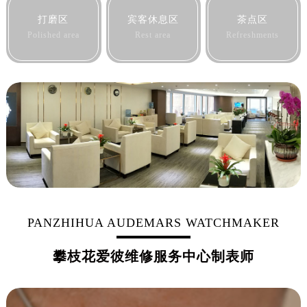
黑龙江省鸡西市鸡冠区红军路爱彼售后服务中心（需提前预约）
打磨区
宾客休息区
茶点区
黑龙江省佳木斯市向阳区长安路爱彼售后服务中心（需提前预约）
Polished area
Rest area
Refreshments
黑龙江省牡丹江市东安区太平路爱彼售后服务中心（需提前预约）
黑龙江省七台河市桃山区大同街爱彼售后服务中心（需提前预约）
黑龙江省齐齐哈尔市龙沙区龙华路爱彼售后服务中心（需提前预约）
黑龙江省双鸭山市尖山区新兴大街爱彼售后服务中心（需提前预约）
黑龙江省绥化市北林区新华街与康庄路交叉口爱彼售后服务中心（需提前预约）
黑龙江省伊春市伊美区通河路爱彼售后服务中心（需提前预约）
吉林省白城市洮北区明仁南街爱彼售后服务中心（需提前预约）
吉林省白山市浑江区浑江大街爱彼售后服务中心（需提前预约）
吉林省吉林市船营区河南街爱彼售后服务中心（需提前预约）
吉林省辽源市龙山区人民大街爱彼售后服务中心（需提前预约）
PANZHIHUA AUDEMARS WATCHMAKER
吉林省梅河口市新华街道梅河大街爱彼售后服务中心（需提前预约）
攀枝花爱彼维修服务中心制表师
吉林省四平市铁东区紫气大路与南九经街交汇处爱彼售后服务中心（需提前预约）
吉林省松原市宁江区五环大街爱彼售后服务中心（需提前预约）
吉林省通化市东昌区环通乡江南大街爱彼售后服务中心（需提前预约）