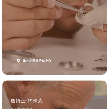
安徽省淮南市田家庵区国庆中路爱彼售后服务中心（需提前预约）
安徽省黄山市屯溪区黄山西路爱彼售后服务中心（需提前预约）
安徽省六安市金安区解放中路爱彼售后服务中心（需提前预约）
安徽省马鞍山市雨山区湖南西路爱彼售后服务中心（需提前预约）
安徽省宿州市埇桥区人民中路爱彼售后服务中心（需提前预约）
安徽省铜陵市铜官区石城大道爱彼售后服务中心（需提前预约）
安徽省芜湖市镜湖区中山路步行街爱彼售后服务中心（需提前预约）
安徽省宣城市宣州区叠嶂西路爱彼售后服务中心（需提前预约）
福建省龙岩市新罗区九一南路爱彼售后服务中心（需提前预约）

攀枝花爱彼维修中心
福建省南平市建阳区人民西路爱彼售后服务中心（需提前预约）
福建省宁德市蕉城区天湖东路爱彼售后服务中心（需提前预约）
福建省莆田市城厢区霞林街道荔华东大道爱彼售后服务中心（需提前预约）
福建省三明市三元区东乾二路爱彼售后服务中心（需提前预约）
福建省漳州市龙文区步港路爱彼售后服务中心（需提前预约）
江苏省常州市新北区龙锦路1590号现代传媒中心5号楼10层1008室爱彼售后服务中心（需提前预约）
詹姆士·约翰森
江苏省淮安市清江浦区淮海北路爱彼售后服务中心（需提前预约）
资深爱彼制表师