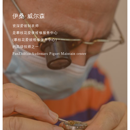
吉林省延边市延吉市解放路爱彼售后服务中心（需提前预约）
辽宁省鞍山市铁东区站前街爱彼售后服务中心（需提前预约）
伊桑·威尔森
辽宁省本溪市平山区胜利路爱彼售后服务中心（需提前预约）
资深爱彼制表师
辽宁省朝阳市双塔区新华路爱彼售后服务中心（需提前预约）
是攀枝花爱彼维修服务中心
辽宁省丹东市振兴区七经街爱彼售后服务中心（需提前预约）
(攀枝花爱彼维修保养中心)
辽宁省抚顺市新抚区东一路爱彼售后服务中心（需提前预约）
的高级技师之一
辽宁省阜新市海州区解放大街爱彼售后服务中心（需提前预约）
PanZhiHua Audemars Piguet Maintain center
辽宁省葫芦岛市连山区中央路爱彼售后服务中心（需提前预约）
辽宁省锦州市古塔区中央大街爱彼售后服务中心（需提前预约）
辽宁省辽阳市白塔区新运大街爱彼售后服务中心（需提前预约）
辽宁省盘锦市兴隆台区石油大街爱彼售后服务中心（需提前预约）
辽宁省铁岭市银州区南马路爱彼售后服务中心（需提前预约）
辽宁省营口市站前区市府路与渤海大街交叉口爱彼售后服务中心（需提前预约）
辽宁省沈阳市沈河区中街路137号亨得利名表维修授权店1楼爱彼售后服务中心（需提前预约）
辽宁省沈阳市沈河区中街路83号亨得利名表维修授权店1楼爱彼售后服务中心（需提前预约）
北京市朝阳区建国门外大街甲6号华熙国际中心D座11层1102室爱彼售后服务中心（北京总部）（需提前预约）