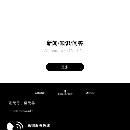
澳门特别行政区望德堂区塔石广场爱彼售后服务中心（需提前预约）
福建省福州市鼓楼区五四路128-1号恒力城写字楼15层03室爱彼售后服务中心（需提前预约）
福建省厦门市思明区湖滨东路95号万象城华润大厦B座11层1104室爱彼售后服务中心（需提前预约）
广东省潮州市潮安区新风路与潮汕路交汇处爱彼售后服务中心（需提前预约）
广东省广州市天河区天河路230号万菱汇国际中心A塔7层704室爱彼售后服务中心（需提前预约）
新闻/知识/问答
广东省广州市越秀区环市东路371-375号世界贸易中心大厦南塔15层1507室爱彼售后服务中心（需提前预约）
Audemars CONTENT
广东省河源市源城区越王大道爱彼售后服务中心（需提前预约）
广东省惠州市惠城区江北文昌一路7号华贸大厦1座30层3005室爱彼售后服务中心（需提前预约）
更多
广东省江门市蓬江区广场西路爱彼售后服务中心（需提前预约）
广东省揭阳市榕城进贤门步行街爱彼售后服务中心（需提前预约）
广东省茂名市电白区水东街道迎宾大道爱彼售后服务中心（需提前预约）
广东省梅州市梅江区金燕大道爱彼售后服务中心（需提前预约）
广东省清远市清城区湖西路爱彼售后服务中心（需提前预约）
意无尽，至无界
广东省汕头市龙湖区长平路爱彼售后服务中心（需提前预约）
"Seek beyond”
广东省汕尾市城区香洲街道园林社区翠园街爱彼售后服务中心（需提前预约）
广东省韶关市武江区芙蓉新区与老城中心交汇处爱彼售后服务中心（需提前预约）
总部服务热线