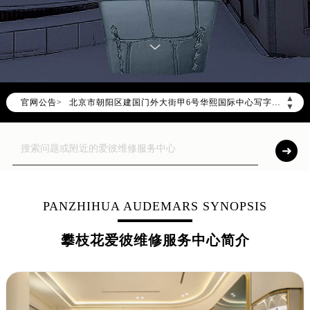
2026年8月爱彼中国区售后服务网络优化升级公告
2026年8月爱彼全国官方售后客户服务热线：400-880-2162
爱彼官方全国统一服务热线400-880-2162，服务覆盖中国大陆、香港、澳门、台湾全部区域（非大陆需加拨“+86”）
2026年8月爱彼售后服务中心最新网点地址：
北京市朝阳区建国门外大街甲6号华熙国际中心写字楼D座11层1102室（北京总部）（需提前预约）
▲
官网公告>
北京市东城区东长安街1号东方广场写字楼W3座6层602室（需提前预约）
▼
天津市和平区赤峰道136号天津国际金融中心写字楼26层2603室（需提前预约）
上海市徐汇区虹桥路3号港汇中心写字楼2座37层3705室（需提前预约）
上海市黄浦区南京东路299号宏伊国际广场写字楼8层806室（需提前预约）
南京市秦淮区中山南路1号（新街口）南京中心写字楼22层C1-1室（需提前预约）
常州市新北区龙锦路1590号现代传媒中心写字楼5号楼10层1008室（需提前预约）
PANZHIHUA AUDEMARS SYNOPSIS
徐州市鼓楼区淮海东路29号苏宁广场IFC国际金融中心写字楼35层3508室（需提前预约）
攀枝花爱彼维修服务中心简介
扬州市邗江区国展路29号星耀天地写字楼1号楼18层1803室（需提前预约）
盐城市盐都区世纪大道5号盐城金融城写字楼1号楼16层1604室（需提前预约）
泰州市海陵区永定东路399号置地商务中心东塔写字楼（华润万象城）17层1706室（需提前预约）
宁波市江北区大闸南路500号来福士广场办公楼20层2009室（需提前预约）