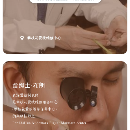
山西省临汾市尧都区解放路爱彼售后服务中心（需提前预约）
山西省吕梁市离石区永宁中路与建设街交叉口爱彼售后服务中心（需提前预约）
山西省朔州市朔城区怡西路与鄯阳西街交汇处爱彼售后服务中心（需提前预约）
山西省忻州市忻府区和平东街与七一南路交叉口爱彼售后服务中心（需提前预约）
山西省阳泉市郊区平阳东街与新城大道交叉口爱彼售后服务中心（需提前预约）

攀枝花爱彼维修中心
山西省运城市盐湖区河东街爱彼售后服务中心（需提前预约）
山西省长治市潞州区英雄中路爱彼售后服务中心（需提前预约）
山西省太原市迎泽区迎泽街道解放路15号亨得利名表维修授权店3楼爱彼售后服务中心（需提前预约）
天津市和平区赤峰道136号天津国际金融中心26层2603室爱彼售后服务中心（需提前预约）
安徽省安庆市迎江区人民路爱彼售后服务中心（需提前预约）
安徽省蚌埠市蚌山区淮河路爱彼售后服务中心（需提前预约）
詹姆士·布朗
安徽省亳州市谯城区魏武大道爱彼售后服务中心（需提前预约）
资深爱彼制表师
安徽省池州市贵池区长江路爱彼售后服务中心（需提前预约）
是攀枝花爱彼维修服务中心
安徽省滁州市琅琊区南谯北路爱彼售后服务中心（需提前预约）
(攀枝花爱彼维修保养中心)
安徽省阜阳市颍州区颍州北路爱彼售后服务中心（需提前预约）
的高级技师之一
PanZhiHua Audemars Piguet Maintain center
安徽省淮北市相山区淮海路爱彼售后服务中心（需提前预约）