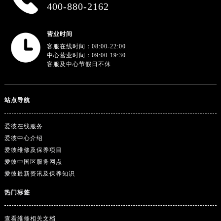
广东省深圳市罗湖区深南东路5001号华润大厦17层1701室爱彼售后服务中心（需提前预约）
400-880-2162
广东省阳江市江城区东风一路爱彼售后服务中心（需提前预约）
广东省云浮市云城区金山路爱彼售后服务中心（需提前预约）
营业时间
广东省湛江市赤坎区观海北路爱彼售后服务中心（需提前预约）
客服在线时间：08:00-22:00
中心营业时间：09:00-19:30
广东省肇庆市端州区信安大道与砚都大道交汇处爱彼售后服务中心（需提前预约）
客服及中心节假日不休
广西壮族自治区百色市右江区中山二路爱彼售后服务中心（需提前预约）
广西壮族自治区北海市海城区北京路爱彼售后服务中心（需提前预约）
站点导航
广西壮族自治区崇左市江州区石景林街道友谊大道与丽川路交汇处爱彼售后服务中心（需提前预约）
广西壮族自治区防城港市港口区金花茶大道爱彼售后服务中心（需提前预约）
爱彼在线服务
广西壮族自治区贵港市港北区港城街道布山大道与仙衣路交叉口爱彼售后服务中心（需提前预约）
爱彼中心介绍
广西壮族自治区桂林市秀峰区红岭路爱彼售后服务中心（需提前预约）
爱彼维修及保养项目
广西壮族自治区河池市金城江区金城江街道朝阳路爱彼售后服务中心（需提前预约）
爱彼中国区服务网点
广西壮族自治区贺州市八步区城东街道灵峰南路爱彼售后服务中心（需提前预约）
爱彼最新资讯及保养知识
广西壮族自治区来宾市兴宾区桂中大道爱彼售后服务中心（需提前预约）
热门标签
广西壮族自治区柳州市城中区中山中路爱彼售后服务中心（需提前预约）
广西壮族自治区钦州市钦南区金海湾东大街爱彼售后服务中心（需提前预约）
查看维修相关文档