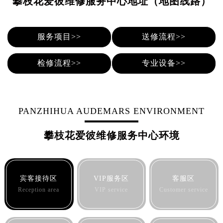
攀枝花爱彼维修服务中心地址（地图线路）
青岛市南区山东路6号华润大厦B座22层04室（需提前预约）
烟台市芝罘区胜利路139号万达金融中心A座907室（需提前预约）
长春市朝阳区西安大路727号中银大厦A座(旺进大厦)18层09室（需提前预约）
服务项目>>
送修流程>>
贵阳市南明区都司高架桥路33号亨特国际金融中心14楼14D（需提前预约）
昆明市盘龙区北京路928号同德昆明广场写字楼10层06室（需提前预约）
检修流程>>
专业设备>>
石家庄市长安区中山东路39号勒泰中心写字楼B座13层07室（需提前预约）
西安市碑林区南关正街88号华侨城长安国际中心E座6楼10室（需提前预约）
海口市龙华区金贸东路5号海口华润大厦B座17层1707室（需提前预约）
PANZHIHUA AUDEMARS ENVIRONMENT
唐山市路南区新华东道100号万达广场写字楼A座10层1002室（需提前预约）
台州市椒江区东海大道1800号腾达中心东1幢20楼2002室（需提前预约）
攀枝花爱彼维修服务中心环境
内蒙古自治区呼和浩特市玉泉区大学西街70号华润万象城写字楼（鄂尔多斯大厦）23层2326室（需提前预约）
甘肃省兰州市七里河区西津西路16号兰州中心写字楼21层2102室（需提前预约）
重庆市解放碑渝中区民权路28号英利国际金融中心写字楼20层01室（需提前预约）
宾客接待区
VIP服务区
客服区
黑龙江省大庆市萨尔图区会战大街爱彼售后服务中心（需提前预约）
Reception area
VIP service
Customer service
黑龙江省鹤岗市向阳区红军路爱彼售后服务中心（需提前预约）
黑龙江省黑河市爱辉区中央街爱彼售后服务中心（需提前预约）