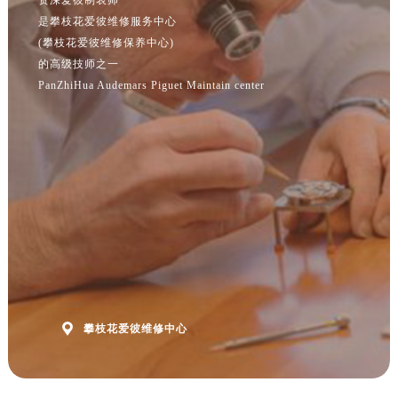
江苏省连云港市海州区通灌北路爱彼售后服务中心（需提前预约）
是攀枝花爱彼维修服务中心
江苏省南京市秦淮区中山南路1号南京中心22层22-C1-C3室爱彼售后服务中心（需提前预约）
(攀枝花爱彼维修保养中心)
江苏省宿迁市宿城区西湖路爱彼售后服务中心（需提前预约）
的高级技师之一
江苏省泰州市海陵区永定东路399号置地商务中心东塔（华润万象城）17层1706室爱彼售后服务中心（需提前预约）
PanZhiHua Audemars Piguet Maintain center
江苏省徐州市鼓楼区淮海东路29号苏宁广场IFC国际金融中心35层3508室爱彼售后服务中心（需提前预约）
江苏省盐城市盐都区世纪大道5号盐城金融城写字楼1号楼16层1604室爱彼售后服务中心（需提前预约）
江苏省扬州市邗江区国展路29号星耀天地写字楼1号楼18层1803室爱彼售后服务中心（需提前预约）
江苏省镇江市京口区中山东路爱彼售后服务中心（需提前预约）
江西省抚州市临川区赣东大道爱彼售后服务中心（需提前预约）
江西省赣州市章贡区文清路爱彼售后服务中心（需提前预约）
江西省吉安市吉州区井冈山大道爱彼售后服务中心（需提前预约）
江西省景德镇市珠山区珠山中路爱彼售后服务中心（需提前预约）
江西省九江市浔阳区浔阳路爱彼售后服务中心（需提前预约）

攀枝花爱彼维修中心
江西省南昌市红谷滩新区红谷中大道998号绿地双子塔（中央广场）A1座办公楼14层1407室爱彼售后服务中心（需提前预约）
江西省萍乡市安源区萍安北大道与康庄路交叉口爱彼售后服务中心（需提前预约）
江西省上饶市信州区滨江西路爱彼售后服务中心（需提前预约）