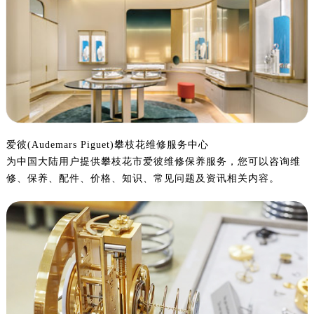
杭州市上城区钱江路1366号华润大厦写字楼A座5层503-5室（需提前预约）
金华市金东区东市南街777号金华万达广场写字楼4号楼22层2209室（需提前预约）
绍兴市越城区胜利东路379号世茂天际中心写字楼8层805室（需提前预约）
嘉兴市南湖区广益路705号嘉兴世界贸易中心写字楼A座13层1304室（需提前预约）
南昌市红谷滩新区红谷中大道998号绿地双子塔（中央广场）A1座办公楼14层07室（需提前预约）
济南市历下区经十路11111号华润中心写字楼（万象城）15层1508室（需提前预约）
广州市天河区天河路230号万菱汇国际中心写字楼A塔7层704室（需提前预约）
广州市越秀区环市东路371-375号世界贸易中心大厦南塔写字楼15层07室（需提前预约）
爱彼(Audemars Piguet)攀枝花维修服务中心
为中国大陆用户提供攀枝花市爱彼维修保养服务，您可以咨询维
深圳市罗湖区深南东路5001号华润大厦写字楼17层1701室（需提前预约）
修、保养、配件、价格、知识、常见问题及资讯相关内容。
惠州市惠城区江北文昌一路7号华贸大厦写字楼1座30层05室（需提前预约）
厦门市思明区湖滨东路95号华润大厦写字楼B座11层1104室（需提前预约）
福州市鼓楼区五四路128-1号恒力城写字楼15层03室（需提前预约）
成都市锦江区人民东路6号SAC东原中心写字楼24层2406B室（需提前预约）
重庆市江北区观音桥步行街2号融恒时代广场写字楼9层902室（需提前预约）
长沙市芙蓉区定王台街道建湘路393号世茂环球金融中心写字楼（芙蓉广场）10层13室（需提前预约）
郑州市二七区铭功路10号华润大厦写字楼29层2905室（需提前预约）