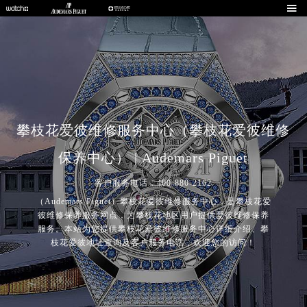

攀枝花爱彼维修服务中心（攀枝花爱彼维修
保养中心） | Audemars Piguet
客户服务电话：400-880-2162
（Audemars Piguet）攀枝花爱彼维修服务中心，是攀枝花爱
彼维修保养服务网点，为攀枝花地区用户提供爱彼维修保养
服务。本站为您提供攀枝花爱彼维修服务中心详细介绍、攀
枝花爱彼地址查询及客户服务电话，欢迎您的访问！