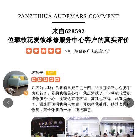
江西省新余市渝水区北湖西路爱彼售后服务中心（需提前预约）
江西省宜春市袁州区中山中路爱彼售后服务中心（需提前预约）
PANZHIHUA AUDEMARS COMMENT
江西省鹰潭市月湖区胜利东路爱彼售后服务中心（需提前预约）
山东省德州市德城区东风中路爱彼售后服务中心（需提前预约）
来自
628592
山东省东营市东营区济南路爱彼售后服务中心（需提前预约）
位攀枝花爱彼维修服务中心客户的真实评价
山东省济南市历下区经十路11111号华润中心写字楼（万象城）15层1508室爱彼售后服务中心（需提前预约）





5.0
综合客户满意度评分
山东省济宁市任城区太白楼路爱彼售后服务中心（需提前预约）
山东省莱芜市文化南路8号银座商城名表维修一楼名表维修爱彼售后服务中心（需提前预约）
山东省临沂市兰山区解放路爱彼售后服务中心（需提前预约）
Lv6
坏孩子
山东省日照市东港区烟台路爱彼售后服务中心（需提前预约）
几天前，我在后备箱里搬了点东西。结果那天不小心把手
山东省泰安市泰山区财源街道泰山大街爱彼售后服务中心（需提前预约）
表刮花了。看的我很是心疼。我赶紧找了一下攀枝花爱彼
山东省威海市环翠区新威海路89号振华商厦一楼名表维修爱彼售后服务中心（需提前预约）
维修服务中心，发现这家还不错，离我也不远，就直接来


了。跟表匠说明我的来意后，开始帮我处理。经过表匠的
山东省潍坊市奎文区东风东街爱彼售后服务中心（需提前预约）
修复，完全像新的一样，我很满意。
山东省枣庄市滕州市北辛路与善国路交叉口爱彼售后服务中心（需提前预约）
山东省淄博市张店区金晶大道爱彼售后服务中心（需提前预约）
上海市黄浦区南京东路299号宏伊国际广场写字楼8层806室爱彼售后服务中心（需提前预约）