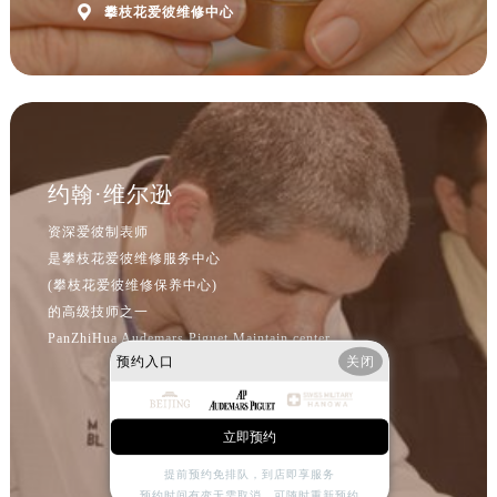
北京市东城区东长安街1号王府井东方广场W3座6层602室爱彼售后服务中心（需提前预约）

攀枝花爱彼维修中心
河北省保定市竞秀区朝阳北大街北国先天下爱彼售后服务中心（需提前预约）
内蒙古自治区阿拉善盟市左旗土尔扈特大街爱彼售后服务中心（需提前预约）
内蒙古自治区巴彦淖尔市临河区新华街爱彼售后服务中心（需提前预约）
内蒙古自治区包头市青山区幸福路甲3号王府井百货名表维修爱彼售后服务中心（需提前预约）
内蒙古自治区赤峰市红山区哈达街爱彼售后服务中心（需提前预约）
约翰·维尔逊
内蒙古自治区鄂尔多斯市东胜区伊金霍洛街爱彼售后服务中心（需提前预约）
内蒙古自治区呼伦贝尔市海拉尔区中央街爱彼售后服务中心（需提前预约）
资深爱彼制表师
内蒙古自治区通辽市科尔沁区明仁大街爱彼售后服务中心（需提前预约）
是攀枝花爱彼维修服务中心
(攀枝花爱彼维修保养中心)
内蒙古自治区乌海市海勃湾区人民南路爱彼售后服务中心（需提前预约）
的高级技师之一
内蒙古自治区乌兰察布市集宁区恩和大街爱彼售后服务中心（需提前预约）
PanZhiHua Audemars Piguet Maintain center
内蒙古自治区锡林郭勒盟市锡林浩特市光明街与额尔敦路交叉口爱彼售后服务中心（需提前预约）
预约入口
关闭
内蒙古自治区兴安盟市乌兰浩特市兴安大街爱彼售后服务中心（需提前预约）
山西省大同市平城区迎宾街爱彼售后服务中心（需提前预约）
立即预约
山西省晋城市城区黄华街爱彼售后服务中心（需提前预约）
山西省晋中市榆次区顺城街爱彼售后服务中心（需提前预约）
提前预约免排队，到店即享服务
预约时间有变无需取消，可随时重新预约