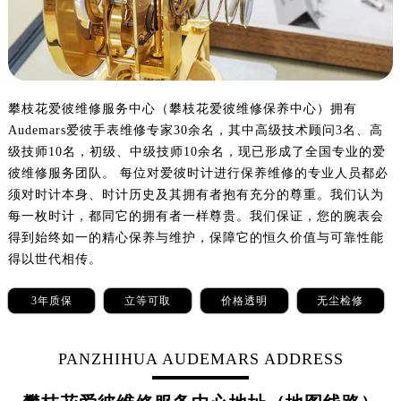
太原市迎泽区解放路15号亨得利名表服务中心（品牌授权店）3层整层（需提前预约）
沈阳市沈河区中街路137号亨得利名表服务中心（品牌授权店）1层整层（需提前预约）
沈阳市沈河区中街路83号亨得利名表服务中心（品牌授权店）1层整层（需提前预约）
乌鲁木齐市天山区红山路26号时代广场（CCMALL）C座17层17-B（需提前预约）
温州市鹿城区锦绣路1067号置信广场10层1015室（需提前预约）
攀枝花爱彼维修服务中心（攀枝花爱彼维修保养中心）拥有
Audemars爱彼手表维修专家30余名，其中高级技术顾问3名、高
哈尔滨市道里区友谊西路600号富力中心T2座写字楼29层03室（需提前预约）
级技师10名，初级、中级技师10余名，现已形成了全国专业的爱
大连市中山区人民路15号国际金融大厦7层G室（需提前预约）
彼维修服务团队。 每位对爱彼时计进行保养维修的专业人员都必
佛山市禅城区季华五路57号万科金融中心C座12层1205室（需提前预约）
须对时计本身、时计历史及其拥有者抱有充分的尊重。我们认为
东莞市东城街道鸿福东路1号民盈国贸中心T1写字楼9层907室（需提前预约）
每一枚时计，都同它的拥有者一样尊贵。我们保证，您的腕表会
无锡市梁溪区人民中路139号恒隆广场写字楼1座11层1104室（需提前预约）
得到始终如一的精心保养与维护，保障它的恒久价值与可靠性能
南通市崇川区工农路57号圆融广场写字楼16层1603室（需提前预约）
得以世代相传。
苏州市苏州工业园区星港街199号苏州中心办公楼C座22层08室（需提前预约）
3年质保
立等可取
价格透明
无尘检修
武汉市江汉区解放大道686号世界贸易大厦38层09室（需提前预约）
南宁市青秀区金湖路59号地王大厦12楼1224室（需提前预约）
PANZHIHUA AUDEMARS ADDRESS
合肥市蜀山区潜山路111号万象城华润大厦B座12楼03室（需提前预约）
泉州市丰泽区宝洲路729号浦西万达中心写字楼A座7楼709室（需提前预约）