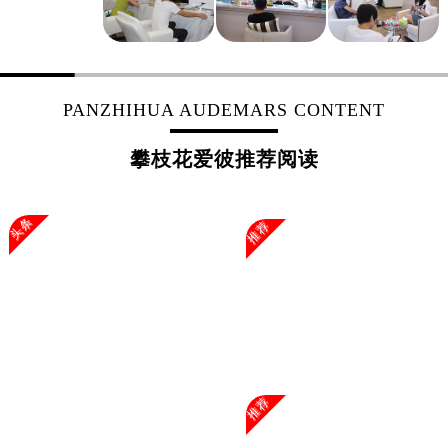
上海市徐汇区虹桥路3号港汇中心2座37层3705室爱彼售后服务中心（需提前预约）
浙江省杭州市上城区钱江路1366号华润大厦A座5层503-5室爱彼售后服务中心（需提前预约）
浙江省湖州市吴兴区劳动路爱彼售后服务中心（需提前预约）
浙江省嘉兴市南湖区广益路705号嘉兴世界贸易中心A座13层1304室爱彼售后服务中心（需提前预约）
PANZHIHUA AUDEMARS CONTENT
浙江省金华市金东区东市南街777号金华万达广场4号楼22楼2209室爱彼售后服务中心（需提前预约）
浙江省丽水市莲都区解放街爱彼售后服务中心（需提前预约）
攀枝花爱彼推荐阅读
浙江省宁波市江北区大闸南路500号来福士广场办公楼20层2009室爱彼售后服务中心（需提前预约）
浙江省衢州市柯城区上街爱彼售后服务中心（需提前预约）
头条
推荐
浙江省绍兴市越城区胜利东路379号世茂天际中心写字楼8层805室爱彼售后服务中心（需提前预约）
浙江省舟山市定海区解放东路爱彼售后服务中心（需提前预约）
澳门特别行政区大堂区议事亭前地（新马路）爱彼售后服务中心（需提前预约）
澳门特别行政区风顺堂区南湾大马路爱彼售后服务中心（需提前预约）
澳门特别行政区花地玛堂区关闸广场爱彼售后服务中心（需提前预约）
澳门特别行政区花王堂区大三巴商圈爱彼售后服务中心（需提前预约）
澳门特别行政区嘉模堂区官也街爱彼售后服务中心（需提前预约）
推荐
澳门省路氹城市金光大道爱彼售后服务中心（需提前预约）