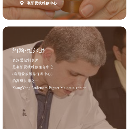
北京市东城区东长安街1号王府井东方广场W3座6层602室爱彼售后服务中心（需提前预约）

襄阳爱彼维修中心
河北省保定市竞秀区朝阳北大街北国先天下爱彼售后服务中心（需提前预约）
内蒙古自治区阿拉善盟市左旗土尔扈特大街爱彼售后服务中心（需提前预约）
内蒙古自治区巴彦淖尔市临河区新华街爱彼售后服务中心（需提前预约）
内蒙古自治区包头市青山区幸福路甲3号王府井百货名表维修爱彼售后服务中心（需提前预约）
内蒙古自治区赤峰市红山区哈达街爱彼售后服务中心（需提前预约）
约翰·维尔逊
内蒙古自治区鄂尔多斯市东胜区伊金霍洛街爱彼售后服务中心（需提前预约）
内蒙古自治区呼伦贝尔市海拉尔区中央街爱彼售后服务中心（需提前预约）
资深爱彼制表师
内蒙古自治区通辽市科尔沁区明仁大街爱彼售后服务中心（需提前预约）
是襄阳爱彼维修服务中心
(襄阳爱彼维修保养中心)
内蒙古自治区乌海市海勃湾区人民南路爱彼售后服务中心（需提前预约）
的高级技师之一
内蒙古自治区乌兰察布市集宁区恩和大街爱彼售后服务中心（需提前预约）
XiangYang Audemars Piguet Maintain center
内蒙古自治区锡林郭勒盟市锡林浩特市光明街与额尔敦路交叉口爱彼售后服务中心（需提前预约）
预约入口
关闭
内蒙古自治区兴安盟市乌兰浩特市兴安大街爱彼售后服务中心（需提前预约）
山西省大同市平城区迎宾街爱彼售后服务中心（需提前预约）
立即预约
山西省晋城市城区黄华街爱彼售后服务中心（需提前预约）
山西省晋中市榆次区顺城街爱彼售后服务中心（需提前预约）
提前预约免排队，到店即享服务
预约时间有变无需取消，可随时重新预约