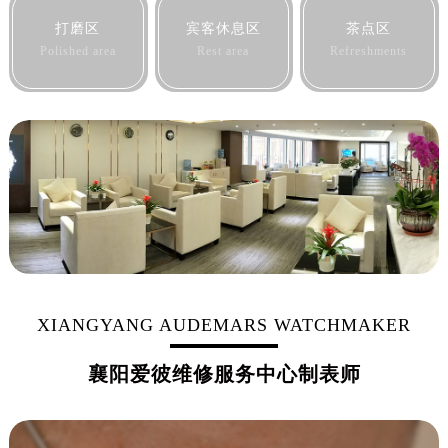
黑龙江省鸡西市鸡冠区红军路爱彼售后服务中心（需提前预约）
打磨区
宾客休息区
茶点区
黑龙江省佳木斯市向阳区长安路爱彼售后服务中心（需提前预约）
Polished area
Rest area
Refreshments
黑龙江省牡丹江市东安区太平路爱彼售后服务中心（需提前预约）
黑龙江省七台河市桃山区大同街爱彼售后服务中心（需提前预约）
黑龙江省齐齐哈尔市龙沙区龙华路爱彼售后服务中心（需提前预约）
黑龙江省双鸭山市尖山区新兴大街爱彼售后服务中心（需提前预约）
黑龙江省绥化市北林区新华街与康庄路交叉口爱彼售后服务中心（需提前预约）
黑龙江省伊春市伊美区通河路爱彼售后服务中心（需提前预约）
吉林省白城市洮北区明仁南街爱彼售后服务中心（需提前预约）
吉林省白山市浑江区浑江大街爱彼售后服务中心（需提前预约）
吉林省吉林市船营区河南街爱彼售后服务中心（需提前预约）
吉林省辽源市龙山区人民大街爱彼售后服务中心（需提前预约）
XIANGYANG AUDEMARS WATCHMAKER
吉林省梅河口市新华街道梅河大街爱彼售后服务中心（需提前预约）
襄阳爱彼维修服务中心制表师
吉林省四平市铁东区紫气大路与南九经街交汇处爱彼售后服务中心（需提前预约）
吉林省松原市宁江区五环大街爱彼售后服务中心（需提前预约）
吉林省通化市东昌区环通乡江南大街爱彼售后服务中心（需提前预约）