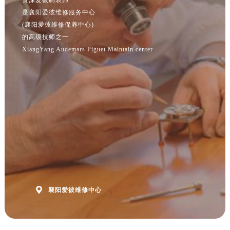
江苏省连云港市海州区通灌北路爱彼售后服务中心（需提前预约）
是襄阳爱彼维修服务中心
江苏省南京市秦淮区中山南路1号南京中心22层22-C1-C3室爱彼售后服务中心（需提前预约）
(襄阳爱彼维修保养中心)
江苏省宿迁市宿城区西湖路爱彼售后服务中心（需提前预约）
的高级技师之一
江苏省泰州市海陵区永定东路399号置地商务中心东塔（华润万象城）17层1706室爱彼售后服务中心（需提前预约）
XiangYang Audemars Piguet Maintain center
江苏省徐州市鼓楼区淮海东路29号苏宁广场IFC国际金融中心35层3508室爱彼售后服务中心（需提前预约）
江苏省盐城市盐都区世纪大道5号盐城金融城写字楼1号楼16层1604室爱彼售后服务中心（需提前预约）
江苏省扬州市邗江区国展路29号星耀天地写字楼1号楼18层1803室爱彼售后服务中心（需提前预约）
江苏省镇江市京口区中山东路爱彼售后服务中心（需提前预约）
江西省抚州市临川区赣东大道爱彼售后服务中心（需提前预约）
江西省赣州市章贡区文清路爱彼售后服务中心（需提前预约）
江西省吉安市吉州区井冈山大道爱彼售后服务中心（需提前预约）
江西省景德镇市珠山区珠山中路爱彼售后服务中心（需提前预约）
江西省九江市浔阳区浔阳路爱彼售后服务中心（需提前预约）

襄阳爱彼维修中心
江西省南昌市红谷滩新区红谷中大道998号绿地双子塔（中央广场）A1座办公楼14层1407室爱彼售后服务中心（需提前预约）
江西省萍乡市安源区萍安北大道与康庄路交叉口爱彼售后服务中心（需提前预约）
江西省上饶市信州区滨江西路爱彼售后服务中心（需提前预约）