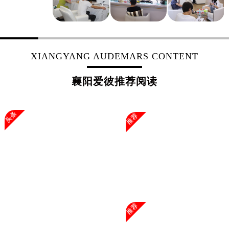
上海市徐汇区虹桥路3号港汇中心2座37层3705室爱彼售后服务中心（需提前预约）
浙江省杭州市上城区钱江路1366号华润大厦A座5层503-5室爱彼售后服务中心（需提前预约）
浙江省湖州市吴兴区劳动路爱彼售后服务中心（需提前预约）
浙江省嘉兴市南湖区广益路705号嘉兴世界贸易中心A座13层1304室爱彼售后服务中心（需提前预约）
XIANGYANG AUDEMARS CONTENT
浙江省金华市金东区东市南街777号金华万达广场4号楼22楼2209室爱彼售后服务中心（需提前预约）
浙江省丽水市莲都区解放街爱彼售后服务中心（需提前预约）
襄阳爱彼推荐阅读
浙江省宁波市江北区大闸南路500号来福士广场办公楼20层2009室爱彼售后服务中心（需提前预约）
浙江省衢州市柯城区上街爱彼售后服务中心（需提前预约）
头条
推荐
浙江省绍兴市越城区胜利东路379号世茂天际中心写字楼8层805室爱彼售后服务中心（需提前预约）
浙江省舟山市定海区解放东路爱彼售后服务中心（需提前预约）
澳门特别行政区大堂区议事亭前地（新马路）爱彼售后服务中心（需提前预约）
澳门特别行政区风顺堂区南湾大马路爱彼售后服务中心（需提前预约）
澳门特别行政区花地玛堂区关闸广场爱彼售后服务中心（需提前预约）
澳门特别行政区花王堂区大三巴商圈爱彼售后服务中心（需提前预约）
澳门特别行政区嘉模堂区官也街爱彼售后服务中心（需提前预约）
推荐
澳门省路氹城市金光大道爱彼售后服务中心（需提前预约）