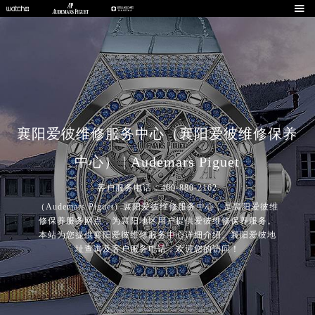

襄阳爱彼维修服务中心（襄阳爱彼维修保养
中心） | Audemars Piguet
客户服务电话：400-880-2162
（Audemars Piguet）襄阳爱彼维修服务中心，是襄阳爱彼维
修保养服务网点，为襄阳地区用户提供爱彼维修保养服务。
本站为您提供襄阳爱彼维修服务中心详细介绍、襄阳爱彼地
址查询及客户服务电话，欢迎您的访问！