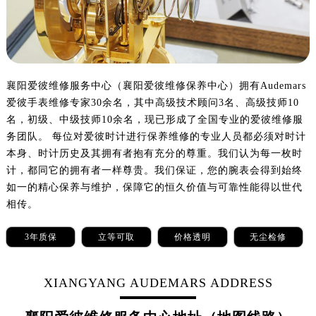
太原市迎泽区解放路15号亨得利名表服务中心（品牌授权店）3层整层（需提前预约）
沈阳市沈河区中街路137号亨得利名表服务中心（品牌授权店）1层整层（需提前预约）
沈阳市沈河区中街路83号亨得利名表服务中心（品牌授权店）1层整层（需提前预约）
乌鲁木齐市天山区红山路26号时代广场（CCMALL）C座17层17-B（需提前预约）
温州市鹿城区锦绣路1067号置信广场10层1015室（需提前预约）
襄阳爱彼维修服务中心（襄阳爱彼维修保养中心）拥有Audemars
爱彼手表维修专家30余名，其中高级技术顾问3名、高级技师10
哈尔滨市道里区友谊西路600号富力中心T2座写字楼29层03室（需提前预约）
名，初级、中级技师10余名，现已形成了全国专业的爱彼维修服
大连市中山区人民路15号国际金融大厦7层G室（需提前预约）
务团队。 每位对爱彼时计进行保养维修的专业人员都必须对时计
佛山市禅城区季华五路57号万科金融中心C座12层1205室（需提前预约）
本身、时计历史及其拥有者抱有充分的尊重。我们认为每一枚时
东莞市东城街道鸿福东路1号民盈国贸中心T1写字楼9层907室（需提前预约）
计，都同它的拥有者一样尊贵。我们保证，您的腕表会得到始终
无锡市梁溪区人民中路139号恒隆广场写字楼1座11层1104室（需提前预约）
如一的精心保养与维护，保障它的恒久价值与可靠性能得以世代
南通市崇川区工农路57号圆融广场写字楼16层1603室（需提前预约）
相传。
苏州市苏州工业园区星港街199号苏州中心办公楼C座22层08室（需提前预约）
3年质保
立等可取
价格透明
无尘检修
武汉市江汉区解放大道686号世界贸易大厦38层09室（需提前预约）
南宁市青秀区金湖路59号地王大厦12楼1224室（需提前预约）
XIANGYANG AUDEMARS ADDRESS
合肥市蜀山区潜山路111号万象城华润大厦B座12楼03室（需提前预约）
泉州市丰泽区宝洲路729号浦西万达中心写字楼A座7楼709室（需提前预约）