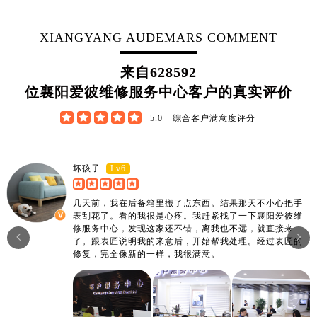
江西省新余市渝水区北湖西路爱彼售后服务中心（需提前预约）
江西省宜春市袁州区中山中路爱彼售后服务中心（需提前预约）
XIANGYANG AUDEMARS COMMENT
江西省鹰潭市月湖区胜利东路爱彼售后服务中心（需提前预约）
山东省德州市德城区东风中路爱彼售后服务中心（需提前预约）
来自
628592
山东省东营市东营区济南路爱彼售后服务中心（需提前预约）
位襄阳爱彼维修服务中心客户的真实评价
山东省济南市历下区经十路11111号华润中心写字楼（万象城）15层1508室爱彼售后服务中心（需提前预约）





5.0
综合客户满意度评分
山东省济宁市任城区太白楼路爱彼售后服务中心（需提前预约）
山东省莱芜市文化南路8号银座商城名表维修一楼名表维修爱彼售后服务中心（需提前预约）
山东省临沂市兰山区解放路爱彼售后服务中心（需提前预约）
Lv6
坏孩子
山东省日照市东港区烟台路爱彼售后服务中心（需提前预约）
几天前，我在后备箱里搬了点东西。结果那天不小心把手
山东省泰安市泰山区财源街道泰山大街爱彼售后服务中心（需提前预约）
表刮花了。看的我很是心疼。我赶紧找了一下襄阳爱彼维
山东省威海市环翠区新威海路89号振华商厦一楼名表维修爱彼售后服务中心（需提前预约）
修服务中心，发现这家还不错，离我也不远，就直接来


了。跟表匠说明我的来意后，开始帮我处理。经过表匠的
山东省潍坊市奎文区东风东街爱彼售后服务中心（需提前预约）
修复，完全像新的一样，我很满意。
山东省枣庄市滕州市北辛路与善国路交叉口爱彼售后服务中心（需提前预约）
山东省淄博市张店区金晶大道爱彼售后服务中心（需提前预约）
上海市黄浦区南京东路299号宏伊国际广场写字楼8层806室爱彼售后服务中心（需提前预约）