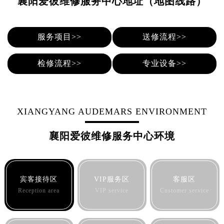
襄阳爱彼维修服务中心地址（地图线路）
青岛市南区山东路6号华润大厦B座22层04室（需提前预约）
烟台市芝罘区胜利路139号万达金融中心A座907室（需提前预约）
长春市朝阳区西安大路727号中银大厦A座(旺进大厦)18层09室（需提前预约）
服务项目>>
送修流程>>
贵阳市南明区都司高架桥路33号亨特国际金融中心14楼14D（需提前预约）
昆明市盘龙区北京路928号同德昆明广场写字楼10层06室（需提前预约）
检修流程>>
专业设备>>
石家庄市长安区中山东路39号勒泰中心写字楼B座13层07室（需提前预约）
西安市碑林区南关正街88号华侨城长安国际中心E座6楼10室（需提前预约）
海口市龙华区金贸东路5号海口华润大厦B座17层1707室（需提前预约）
XIANGYANG AUDEMARS ENVIRONMENT
唐山市路南区新华东道100号万达广场写字楼A座10层1002室（需提前预约）
台州市椒江区东海大道1800号腾达中心东1幢20楼2002室（需提前预约）
襄阳爱彼维修服务中心环境
内蒙古自治区呼和浩特市玉泉区大学西街70号华润万象城写字楼（鄂尔多斯大厦）23层2326室（需提前预约）
甘肃省兰州市七里河区西津西路16号兰州中心写字楼21层2102室（需提前预约）
重庆市解放碑渝中区民权路28号英利国际金融中心写字楼20层01室（需提前预约）
宾客接待区
VIP服务区
客服区
黑龙江省大庆市萨尔图区会战大街爱彼售后服务中心（需提前预约）
Reception area
VIP service
Customer service
黑龙江省鹤岗市向阳区红军路爱彼售后服务中心（需提前预约）
黑龙江省黑河市爱辉区中央街爱彼售后服务中心（需提前预约）