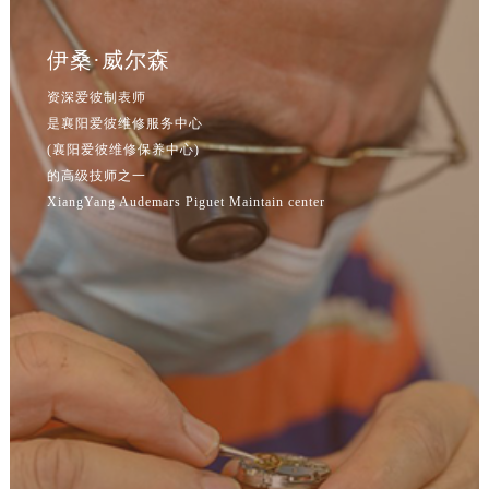
吉林省延边市延吉市解放路爱彼售后服务中心（需提前预约）
辽宁省鞍山市铁东区站前街爱彼售后服务中心（需提前预约）
伊桑·威尔森
辽宁省本溪市平山区胜利路爱彼售后服务中心（需提前预约）
资深爱彼制表师
辽宁省朝阳市双塔区新华路爱彼售后服务中心（需提前预约）
是襄阳爱彼维修服务中心
辽宁省丹东市振兴区七经街爱彼售后服务中心（需提前预约）
(襄阳爱彼维修保养中心)
辽宁省抚顺市新抚区东一路爱彼售后服务中心（需提前预约）
的高级技师之一
辽宁省阜新市海州区解放大街爱彼售后服务中心（需提前预约）
XiangYang Audemars Piguet Maintain center
辽宁省葫芦岛市连山区中央路爱彼售后服务中心（需提前预约）
辽宁省锦州市古塔区中央大街爱彼售后服务中心（需提前预约）
辽宁省辽阳市白塔区新运大街爱彼售后服务中心（需提前预约）
辽宁省盘锦市兴隆台区石油大街爱彼售后服务中心（需提前预约）
辽宁省铁岭市银州区南马路爱彼售后服务中心（需提前预约）
辽宁省营口市站前区市府路与渤海大街交叉口爱彼售后服务中心（需提前预约）
辽宁省沈阳市沈河区中街路137号亨得利名表维修授权店1楼爱彼售后服务中心（需提前预约）
辽宁省沈阳市沈河区中街路83号亨得利名表维修授权店1楼爱彼售后服务中心（需提前预约）
北京市朝阳区建国门外大街甲6号华熙国际中心D座11层1102室爱彼售后服务中心（北京总部）（需提前预约）