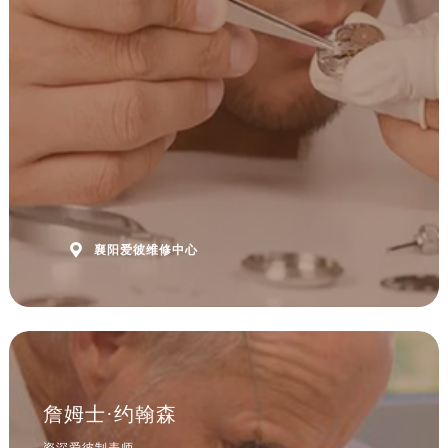
安徽省淮南市田家庵区国庆中路爱彼售后服务中心（需提前预约）
安徽省黄山市屯溪区黄山西路爱彼售后服务中心（需提前预约）
安徽省六安市金安区解放中路爱彼售后服务中心（需提前预约）
安徽省马鞍山市雨山区湖南西路爱彼售后服务中心（需提前预约）
安徽省宿州市埇桥区人民中路爱彼售后服务中心（需提前预约）
安徽省铜陵市铜官区石城大道爱彼售后服务中心（需提前预约）
安徽省芜湖市镜湖区中山路步行街爱彼售后服务中心（需提前预约）
安徽省宣城市宣州区叠嶂西路爱彼售后服务中心（需提前预约）
福建省龙岩市新罗区九一南路爱彼售后服务中心（需提前预约）

襄阳爱彼维修中心
福建省南平市建阳区人民西路爱彼售后服务中心（需提前预约）
福建省宁德市蕉城区天湖东路爱彼售后服务中心（需提前预约）
福建省莆田市城厢区霞林街道荔华东大道爱彼售后服务中心（需提前预约）
福建省三明市三元区东乾二路爱彼售后服务中心（需提前预约）
福建省漳州市龙文区步港路爱彼售后服务中心（需提前预约）
江苏省常州市新北区龙锦路1590号现代传媒中心5号楼10层1008室爱彼售后服务中心（需提前预约）
詹姆士·约翰森
江苏省淮安市清江浦区淮海北路爱彼售后服务中心（需提前预约）
资深爱彼制表师