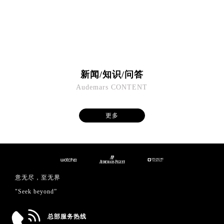
澳门特别行政区望德堂区塔石广场爱彼售后服务中心（需提前预约）
福建省福州市鼓楼区五四路128-1号恒力城写字楼15层03室爱彼售后服务中心（需提前预约）
福建省厦门市思明区湖滨东路95号万象城华润大厦B座11层1104室爱彼售后服务中心（需提前预约）
广东省潮州市潮安区新风路与潮汕路交汇处爱彼售后服务中心（需提前预约）
广东省广州市天河区天河路230号万菱汇国际中心A塔7层704室爱彼售后服务中心（需提前预约）
新闻/知识/问答
广东省广州市越秀区环市东路371-375号世界贸易中心大厦南塔15层1507室爱彼售后服务中心（需提前预约）
Audemars CONTENT
广东省河源市源城区越王大道爱彼售后服务中心（需提前预约）
广东省惠州市惠城区江北文昌一路7号华贸大厦1座30层3005室爱彼售后服务中心（需提前预约）
更多
广东省江门市蓬江区广场西路爱彼售后服务中心（需提前预约）
广东省揭阳市榕城进贤门步行街爱彼售后服务中心（需提前预约）
广东省茂名市电白区水东街道迎宾大道爱彼售后服务中心（需提前预约）
广东省梅州市梅江区金燕大道爱彼售后服务中心（需提前预约）
广东省清远市清城区湖西路爱彼售后服务中心（需提前预约）
意无尽，至无界
广东省汕头市龙湖区长平路爱彼售后服务中心（需提前预约）
"Seek beyond”
广东省汕尾市城区香洲街道园林社区翠园街爱彼售后服务中心（需提前预约）
广东省韶关市武江区芙蓉新区与老城中心交汇处爱彼售后服务中心（需提前预约）
总部服务热线