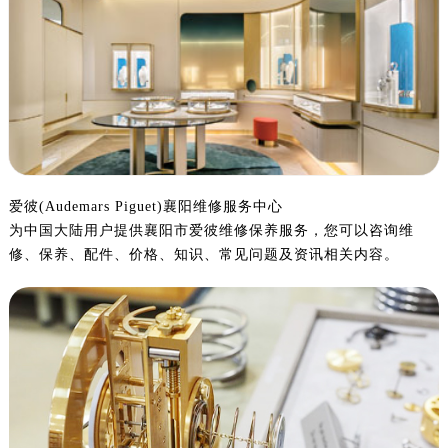
杭州市上城区钱江路1366号华润大厦写字楼A座5层503-5室（需提前预约）
金华市金东区东市南街777号金华万达广场写字楼4号楼22层2209室（需提前预约）
绍兴市越城区胜利东路379号世茂天际中心写字楼8层805室（需提前预约）
嘉兴市南湖区广益路705号嘉兴世界贸易中心写字楼A座13层1304室（需提前预约）
南昌市红谷滩新区红谷中大道998号绿地双子塔（中央广场）A1座办公楼14层07室（需提前预约）
济南市历下区经十路11111号华润中心写字楼（万象城）15层1508室（需提前预约）
广州市天河区天河路230号万菱汇国际中心写字楼A塔7层704室（需提前预约）
广州市越秀区环市东路371-375号世界贸易中心大厦南塔写字楼15层07室（需提前预约）
爱彼(Audemars Piguet)襄阳维修服务中心
为中国大陆用户提供襄阳市爱彼维修保养服务，您可以咨询维
深圳市罗湖区深南东路5001号华润大厦写字楼17层1701室（需提前预约）
修、保养、配件、价格、知识、常见问题及资讯相关内容。
惠州市惠城区江北文昌一路7号华贸大厦写字楼1座30层05室（需提前预约）
厦门市思明区湖滨东路95号华润大厦写字楼B座11层1104室（需提前预约）
福州市鼓楼区五四路128-1号恒力城写字楼15层03室（需提前预约）
成都市锦江区人民东路6号SAC东原中心写字楼24层2406B室（需提前预约）
重庆市江北区观音桥步行街2号融恒时代广场写字楼9层902室（需提前预约）
长沙市芙蓉区定王台街道建湘路393号世茂环球金融中心写字楼（芙蓉广场）10层13室（需提前预约）
郑州市二七区铭功路10号华润大厦写字楼29层2905室（需提前预约）