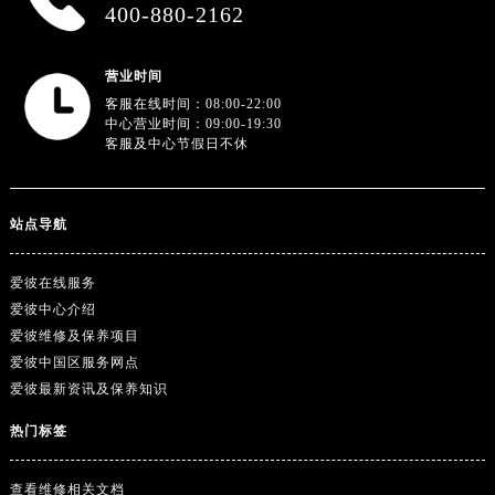
广东省深圳市罗湖区深南东路5001号华润大厦17层1701室爱彼售后服务中心（需提前预约）
400-880-2162
广东省阳江市江城区东风一路爱彼售后服务中心（需提前预约）
广东省云浮市云城区金山路爱彼售后服务中心（需提前预约）
营业时间
广东省湛江市赤坎区观海北路爱彼售后服务中心（需提前预约）
客服在线时间：08:00-22:00
中心营业时间：09:00-19:30
广东省肇庆市端州区信安大道与砚都大道交汇处爱彼售后服务中心（需提前预约）
客服及中心节假日不休
广西壮族自治区百色市右江区中山二路爱彼售后服务中心（需提前预约）
广西壮族自治区北海市海城区北京路爱彼售后服务中心（需提前预约）
站点导航
广西壮族自治区崇左市江州区石景林街道友谊大道与丽川路交汇处爱彼售后服务中心（需提前预约）
广西壮族自治区防城港市港口区金花茶大道爱彼售后服务中心（需提前预约）
爱彼在线服务
广西壮族自治区贵港市港北区港城街道布山大道与仙衣路交叉口爱彼售后服务中心（需提前预约）
爱彼中心介绍
广西壮族自治区桂林市秀峰区红岭路爱彼售后服务中心（需提前预约）
爱彼维修及保养项目
广西壮族自治区河池市金城江区金城江街道朝阳路爱彼售后服务中心（需提前预约）
爱彼中国区服务网点
广西壮族自治区贺州市八步区城东街道灵峰南路爱彼售后服务中心（需提前预约）
爱彼最新资讯及保养知识
广西壮族自治区来宾市兴宾区桂中大道爱彼售后服务中心（需提前预约）
热门标签
广西壮族自治区柳州市城中区中山中路爱彼售后服务中心（需提前预约）
广西壮族自治区钦州市钦南区金海湾东大街爱彼售后服务中心（需提前预约）
查看维修相关文档