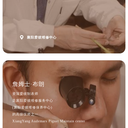
山西省临汾市尧都区解放路爱彼售后服务中心（需提前预约）
山西省吕梁市离石区永宁中路与建设街交叉口爱彼售后服务中心（需提前预约）
山西省朔州市朔城区怡西路与鄯阳西街交汇处爱彼售后服务中心（需提前预约）
山西省忻州市忻府区和平东街与七一南路交叉口爱彼售后服务中心（需提前预约）
山西省阳泉市郊区平阳东街与新城大道交叉口爱彼售后服务中心（需提前预约）

襄阳爱彼维修中心
山西省运城市盐湖区河东街爱彼售后服务中心（需提前预约）
山西省长治市潞州区英雄中路爱彼售后服务中心（需提前预约）
山西省太原市迎泽区迎泽街道解放路15号亨得利名表维修授权店3楼爱彼售后服务中心（需提前预约）
天津市和平区赤峰道136号天津国际金融中心26层2603室爱彼售后服务中心（需提前预约）
安徽省安庆市迎江区人民路爱彼售后服务中心（需提前预约）
安徽省蚌埠市蚌山区淮河路爱彼售后服务中心（需提前预约）
詹姆士·布朗
安徽省亳州市谯城区魏武大道爱彼售后服务中心（需提前预约）
资深爱彼制表师
安徽省池州市贵池区长江路爱彼售后服务中心（需提前预约）
是襄阳爱彼维修服务中心
安徽省滁州市琅琊区南谯北路爱彼售后服务中心（需提前预约）
(襄阳爱彼维修保养中心)
安徽省阜阳市颍州区颍州北路爱彼售后服务中心（需提前预约）
的高级技师之一
XiangYang Audemars Piguet Maintain center
安徽省淮北市相山区淮海路爱彼售后服务中心（需提前预约）