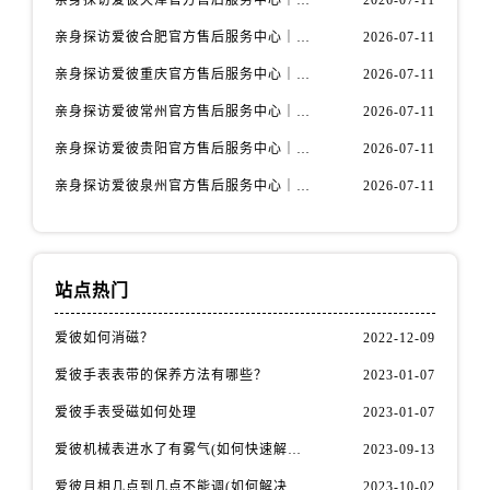
亲身探访爱彼天津官方售后服务中心｜全部地址与售后电话（2026年7月最新）
2026-07-11
河北省保定市竞秀区朝阳北大街北国先天下爱彼售后服务中心（需提前预约）
亲身探访爱彼合肥官方售后服务中心｜热线电话与网点地址（2026年7月最新）
2026-07-11
内蒙古自治区阿拉善盟市左旗土尔扈特大街爱彼售后服务中心（需提前预约）
内蒙古自治区巴彦淖尔市临河区新华街爱彼售后服务中心（需提前预约）
亲身探访爱彼重庆官方售后服务中心｜详细地址与售后电话（2026年7月最新）
2026-07-11
内蒙古自治区包头市青山区幸福路甲3号王府井百货名表维修爱彼售后服务中心（需提前预约）
亲身探访爱彼常州官方售后服务中心｜热线与地址（2026年7月最新）
2026-07-11
内蒙古自治区赤峰市红山区哈达街爱彼售后服务中心（需提前预约）
亲身探访爱彼贵阳官方售后服务中心｜网点地址及热线（2026年7月最新）
2026-07-11
内蒙古自治区鄂尔多斯市东胜区伊金霍洛街爱彼售后服务中心（需提前预约）
亲身探访爱彼泉州官方售后服务中心｜服务热线及具体地址（2026年7月最新）
2026-07-11
内蒙古自治区呼伦贝尔市海拉尔区中央街爱彼售后服务中心（需提前预约）
内蒙古自治区通辽市科尔沁区明仁大街爱彼售后服务中心（需提前预约）
内蒙古自治区乌海市海勃湾区人民南路爱彼售后服务中心（需提前预约）
内蒙古自治区乌兰察布市集宁区恩和大街爱彼售后服务中心（需提前预约）
站点热门
内蒙古自治区锡林郭勒盟市锡林浩特市光明街与额尔敦路交叉口爱彼售后服务中心（需提前预约）
爱彼如何消磁？
2022-12-09
内蒙古自治区兴安盟市乌兰浩特市兴安大街爱彼售后服务中心（需提前预约）
山西省大同市平城区迎宾街爱彼售后服务中心（需提前预约）
爱彼手表表带的保养方法有哪些？
2023-01-07
山西省晋城市城区黄华街爱彼售后服务中心（需提前预约）
爱彼手表受磁如何处理
2023-01-07
山西省晋中市榆次区顺城街爱彼售后服务中心（需提前预约）
爱彼机械表进水了有雾气(如何快速解决问题)
2023-09-13
山西省临汾市尧都区解放路爱彼售后服务中心（需提前预约）
爱彼月相几点到几点不能调(如何解决问题)
2023-10-02