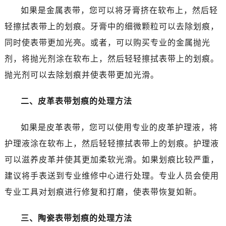
沈阳市沈河区中街路137号亨得利名表服务中心（品牌授权店）1层整层（需提前预约）
如果是金属表带，您可以将牙膏挤在软布上，然后轻
沈阳市沈河区中街路83号亨得利名表服务中心（品牌授权店）1层整层（需提前预约）
轻擦拭表带上的划痕。牙膏中的细微颗粒可以去除划痕，
乌鲁木齐市天山区红山路26号时代广场（CCMALL）C座17层17-B（需提前预约）
同时使表带更加光亮。或者，可以购买专业的金属抛光
温州市鹿城区锦绣路1067号置信广场10层1015室（需提前预约）
剂，将抛光剂涂在软布上，然后轻轻擦拭表带上的划痕。
哈尔滨市道里区友谊西路600号富力中心T2座写字楼29层03室（需提前预约）
大连市中山区人民路15号国际金融大厦7层G室（需提前预约）
抛光剂可以去除划痕并使表带更加光滑。
佛山市禅城区季华五路57号万科金融中心C座12层1205室（需提前预约）
二、皮革表带划痕的处理方法
东莞市东城街道鸿福东路1号民盈国贸中心T1写字楼9层907室（需提前预约）
无锡市梁溪区人民中路139号恒隆广场写字楼1座11层1104室（需提前预约）
如果是皮革表带，您可以使用专业的皮革护理液，将
南通市崇川区工农路57号圆融广场写字楼16层1603室（需提前预约）
护理液涂在软布上，然后轻轻擦拭表带上的划痕。护理液
苏州市苏州工业园区星港街199号苏州中心办公楼C座22层08室（需提前预约）
武汉市江汉区解放大道686号世界贸易大厦38层09室（需提前预约）
可以滋养皮革并使其更加柔软光滑。如果划痕比较严重，
南宁市青秀区金湖路59号地王大厦12楼1224室（需提前预约）
建议将手表送到专业维修中心进行处理。专业人员会使用
合肥市蜀山区潜山路111号万象城华润大厦B座12楼03室（需提前预约）
专业工具对划痕进行修复和打磨，使表带恢复如新。
泉州市丰泽区宝洲路729号浦西万达中心写字楼A座7楼709室（需提前预约）
青岛市南区山东路6号华润大厦B座22层04室（需提前预约）
三、陶瓷表带划痕的处理方法