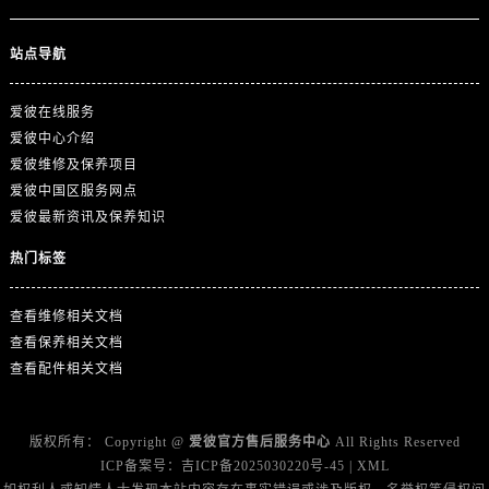
江西省宜春市袁州区中山中路爱彼售后服务中心（需提前预约）
江西省鹰潭市月湖区胜利东路爱彼售后服务中心（需提前预约）
站点导航
山东省德州市德城区东风中路爱彼售后服务中心（需提前预约）
山东省东营市东营区济南路爱彼售后服务中心（需提前预约）
爱彼在线服务
山东省济南市历下区经十路11111号华润中心写字楼（万象城）15层1508室爱彼售后服务中心（需提前预约）
爱彼中心介绍
山东省济宁市任城区太白楼路爱彼售后服务中心（需提前预约）
爱彼维修及保养项目
山东省莱芜市文化南路8号银座商城名表维修一楼名表维修爱彼售后服务中心（需提前预约）
爱彼中国区服务网点
爱彼最新资讯及保养知识
山东省临沂市兰山区解放路爱彼售后服务中心（需提前预约）
山东省日照市东港区烟台路爱彼售后服务中心（需提前预约）
热门标签
山东省泰安市泰山区财源街道泰山大街爱彼售后服务中心（需提前预约）
山东省威海市环翠区新威海路89号振华商厦一楼名表维修爱彼售后服务中心（需提前预约）
查看维修相关文档
查看保养相关文档
山东省潍坊市奎文区东风东街爱彼售后服务中心（需提前预约）
查看配件相关文档
山东省枣庄市滕州市北辛路与善国路交叉口爱彼售后服务中心（需提前预约）
山东省淄博市张店区金晶大道爱彼售后服务中心（需提前预约）
上海市黄浦区南京东路299号宏伊国际广场写字楼8层806室爱彼售后服务中心（需提前预约）
版权所有：
Copyright @
爱彼官方售后服务中心
All Rights Reserved
上海市徐汇区虹桥路3号港汇中心2座37层3705室爱彼售后服务中心（需提前预约）
ICP备案号：
吉ICP备2025030220号-45
|
XML