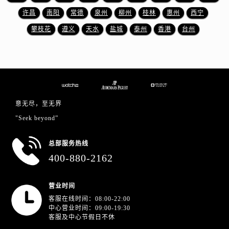
江苏省南京市秦淮区中山南路1号南京中心22层22-C1-C3室爱彼售后服务中心（需提前预约）
许昌
南阳
常德
泉州
柳州
桂林
惠州
西宁
江苏省宿迁市宿城区西湖路爱彼售后服务中心（需提前预约）
攀枝花
遵义
天水
盐城
泰州
香港
台州
江苏省泰州市海陵区永定东路399号置地商务中心东塔（华润万象城）17层1706室爱彼售后服务中心（需提前预约）
江苏省徐州市鼓楼区淮海东路29号苏宁广场IFC国际金融中心35层3508室爱彼售后服务中心（需提前预约）
江苏省盐城市盐都区世纪大道5号盐城金融城写字楼1号楼16层1604室爱彼售后服务中心（需提前预约）
江苏省扬州市邗江区国展路29号星耀天地写字楼1号楼18层1803室爱彼售后服务中心（需提前预约）
江苏省镇江市京口区中山东路爱彼售后服务中心（需提前预约）
意无尽，至无界
江西省抚州市临川区赣东大道爱彼售后服务中心（需提前预约）
"Seek beyond”
江西省赣州市章贡区文清路爱彼售后服务中心（需提前预约）
江西省吉安市吉州区井冈山大道爱彼售后服务中心（需提前预约）
总部服务热线
江西省景德镇市珠山区珠山中路爱彼售后服务中心（需提前预约）
400-880-2162
江西省九江市浔阳区浔阳路爱彼售后服务中心（需提前预约）
江西省南昌市红谷滩新区红谷中大道998号绿地双子塔（中央广场）A1座办公楼14层1407室爱彼售后服务中心（需提前预约）
营业时间
江西省萍乡市安源区萍安北大道与康庄路交叉口爱彼售后服务中心（需提前预约）
客服在线时间：08:00-22:00
江西省上饶市信州区滨江西路爱彼售后服务中心（需提前预约）
中心营业时间：09:00-19:30
客服及中心节假日不休
江西省新余市渝水区北湖西路爱彼售后服务中心（需提前预约）