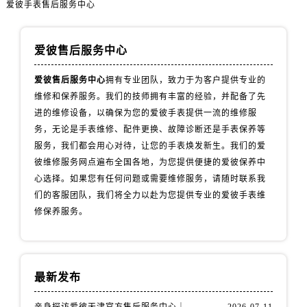
辽宁省鞍山市铁东区站前街爱彼售后服务中心（需提前预约）
爱彼手表售后服务中心
辽宁省本溪市平山区胜利路爱彼售后服务中心（需提前预约）
辽宁省朝阳市双塔区新华路爱彼售后服务中心（需提前预约）
爱彼售后服务中心
辽宁省丹东市振兴区七经街爱彼售后服务中心（需提前预约）
爱彼售后服务中心
拥有专业团队，致力于为客户提供专业的
辽宁省抚顺市新抚区东一路爱彼售后服务中心（需提前预约）
维修和保养服务。我们的技师拥有丰富的经验，并配备了先
辽宁省阜新市海州区解放大街爱彼售后服务中心（需提前预约）
进的维修设备，以确保为您的爱彼手表提供一流的维修服
辽宁省葫芦岛市连山区中央路爱彼售后服务中心（需提前预约）
务，无论是手表维修、配件更换、故障诊断还是手表保养等
辽宁省锦州市古塔区中央大街爱彼售后服务中心（需提前预约）
服务，我们都会用心对待，让您的手表焕发新生。我们的爱
辽宁省辽阳市白塔区新运大街爱彼售后服务中心（需提前预约）
彼维修服务网点遍布全国各地，为您提供便捷的爱彼保养中
辽宁省盘锦市兴隆台区石油大街爱彼售后服务中心（需提前预约）
心选择。如果您有任何问题或需要维修服务，请随时联系我
们的客服团队，我们将全力以赴为您提供专业的爱彼手表维
辽宁省铁岭市银州区南马路爱彼售后服务中心（需提前预约）
修保养服务。
辽宁省营口市站前区市府路与渤海大街交叉口爱彼售后服务中心（需提前预约）
辽宁省沈阳市沈河区中街路137号亨得利名表维修授权店1楼爱彼售后服务中心（需提前预约）
辽宁省沈阳市沈河区中街路83号亨得利名表维修授权店1楼爱彼售后服务中心（需提前预约）
北京市朝阳区建国门外大街甲6号华熙国际中心D座11层1102室爱彼售后服务中心（需提前预约）
最新发布
北京市东城区东长安街1号王府井东方广场W3座6层602室爱彼售后服务中心（需提前预约）