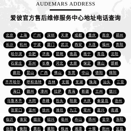
安徽省黄山市屯溪区黄山西路爱彼售后服务中心（需提前预约）
AUDEMARS ADDRESS
安徽省六安市金安区解放中路爱彼售后服务中心（需提前预约）
爱彼官方售后维修服务中心地址电话查询
安徽省马鞍山市雨山区湖南西路爱彼售后服务中心（需提前预约）
安徽省宿州市埇桥区人民中路爱彼售后服务中心（需提前预约）
安徽省铜陵市铜官区石城大道爱彼售后服务中心（需提前预约）
北京
上海
广州
深圳
天津
成都
重庆
南京
郑州
安徽省芜湖市镜湖区中山路步行街爱彼售后服务中心（需提前预约）
长沙
杭州
宁波
厦门
武汉
西安
大连
福州
贵阳
安徽省宣城市宣州区叠嶂西路爱彼售后服务中心（需提前预约）
哈尔滨
合肥
济南
昆明
南昌
南宁
青岛
沈阳
福建省龙岩市新罗区九一南路爱彼售后服务中心（需提前预约）
石家庄
苏州
长春
河北
太原
保定
唐山
邯郸
福建省南平市建阳区人民西路爱彼售后服务中心（需提前预约）
廊坊
昆山
广西
佛山
东莞
中山
德阳
绵阳
福建省宁德市蕉城区天湖东路爱彼售后服务中心（需提前预约）
齐齐哈尔
呼和浩特
吉林
无锡
芜湖
珠海
汕头
三亚
福建省莆田市城厢区霞林街道荔华东大道爱彼售后服务中心（需提前预约）
海口
赣州
漳州
拉萨
青海
新疆
兰州
银川
福建省三明市三元区东乾二路爱彼售后服务中心（需提前预约）
福建省漳州市龙文区步港路爱彼售后服务中心（需提前预约）
乌鲁木齐
大同
赤峰
包头
阳泉
大庆
秦皇岛
沧州
江苏省常州市新北区龙锦路1590号现代传媒中心5号楼10层1008室爱彼售后服务中心（需提前预约）
张家口
温州
徐州
潍坊
九江
常州
嘉兴
南通
江苏省淮安市清江浦区淮海北路爱彼售后服务中心（需提前预约）
临沂
淮安
烟台
绍兴
亳州
舟山
扬州
金华
洛阳
江苏省连云港市海州区通灌北路爱彼售后服务中心（需提前预约）
岳阳
衡阳
黄石
襄阳
株洲
湘潭
十堰
荆州
宜昌