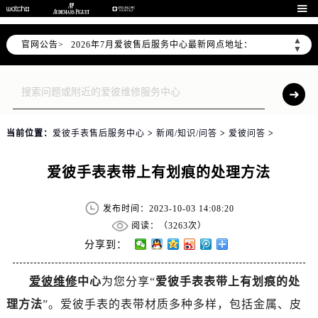
2026年7月爱彼全国官方售后客户服务热线：400-880-2162

爱彼官方全国统一服务热线400-880-2162，服务覆盖中国大陆、香港、澳门、台湾全部区域（非大陆需加拨“+86”）
▲
官网公告>
2026年7月爱彼售后服务中心最新网点地址：
▼
北京市东城区东长安街1号东方广场写字楼W3座6层602室（需提前预约）
北京市朝阳区建国门外大街甲6号华熙国际中心写字楼D座11层1102室（需提前预约）
天津市和平区赤峰道136号天津国际金融中心写字楼26层2603室（需提前预约）
上海市徐汇区虹桥路3号港汇中心写字楼2座37层3705室（需提前预约）
当前位置：
爱彼手表售后服务中心
>
新闻/知识/问答
>
爱彼问答
>
上海市黄浦区南京东路299号宏伊国际广场写字楼8层806室（需提前预约）
南京市秦淮区中山南路1号（新街口）南京中心写字楼22层C1-1室（需提前预约）
爱彼手表表带上有划痕的处理方法
常州市新北区龙锦路1590号现代传媒中心写字楼5号楼10层1008室（需提前预约）
徐州市鼓楼区淮海东路29号苏宁广场IFC国际金融中心写字楼35层3508室（需提前预约）
发布时间：2023-10-03 14:08:20
扬州市邗江区国展路29号星耀天地写字楼1号楼18层1803室（需提前预约）
阅读：（
3263次）
盐城市盐都区世纪大道5号盐城金融城写字楼1号楼16层1604室（需提前预约）
分享到：
泰州市海陵区永定东路399号置地商务中心东塔写字楼（华润万象城）17层1706室（需提前预约）
爱彼维修
中心
为您分享“
爱彼手表表带上有划痕的处
宁波市江北区大闸南路500号来福士广场办公楼20层2009室（需提前预约）
理方法
”。爱彼手表的表带材质多种多样，包括金属、皮
杭州市上城区钱江路1366号华润大厦写字楼A座5层503-5室（需提前预约）