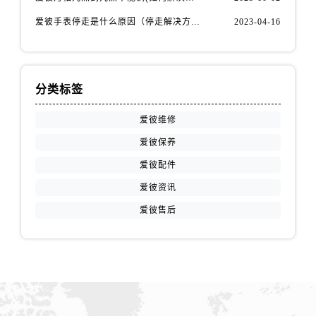
山西省吕梁市离石区永宁中路与建设街交叉口爱彼售后服务中心（需提前预约）
爱彼手表停走是什么原因（停走解决方法）
2023-04-16
山西省朔州市朔城区怡西路与鄯阳西街交汇处爱彼售后服务中心（需提前预约）
山西省忻州市忻府区和平东街与七一南路交叉口爱彼售后服务中心（需提前预约）
山西省阳泉市郊区平阳东街与新城大道交叉口爱彼售后服务中心（需提前预约）
山西省运城市盐湖区河东街爱彼售后服务中心（需提前预约）
分类标签
山西省长治市潞州区英雄中路爱彼售后服务中心（需提前预约）
爱彼维修
山西省太原市迎泽区迎泽街道解放路15号亨得利名表维修授权店3楼爱彼售后服务中心（需提前预约）
爱彼保养
天津市和平区赤峰道136号天津国际金融中心26层2603室爱彼售后服务中心（需提前预约）
安徽省安庆市迎江区人民路爱彼售后服务中心（需提前预约）
爱彼配件
安徽省蚌埠市蚌山区淮河路爱彼售后服务中心（需提前预约）
爱彼资讯
安徽省亳州市谯城区魏武大道爱彼售后服务中心（需提前预约）
爱彼售后
安徽省池州市贵池区长江路爱彼售后服务中心（需提前预约）
安徽省滁州市琅琊区南谯北路爱彼售后服务中心（需提前预约）
安徽省阜阳市颍州区颍州北路爱彼售后服务中心（需提前预约）
安徽省淮北市相山区淮海路爱彼售后服务中心（需提前预约）
安徽省淮南市田家庵区国庆中路爱彼售后服务中心（需提前预约）