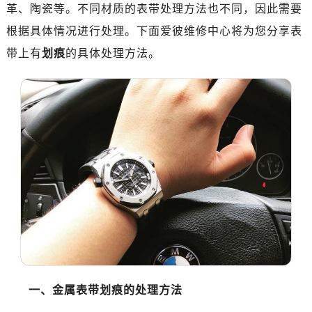
金华市金东区东市南街777号金华万达广场写字楼4号楼22层2209室（需提前预约）
革、陶瓷等。不同材质的表带处理方法也不同，因此需要
绍兴市越城区胜利东路379号世茂天际中心写字楼8层805室（需提前预约）
根据具体情况进行处理。下面爱彼维修中心将为您分享表
嘉兴市南湖区广益路705号嘉兴世界贸易中心写字楼A座13层1304室（需提前预约）
带上有
划痕
的具体处理方法。
南昌市红谷滩新区红谷中大道998号绿地双子塔（中央广场）A1座办公楼14层07室（需提前预约）
济南市历下区经十路11111号华润中心写字楼（万象城）15层1508室（需提前预约）
广州市天河区天河路230号万菱汇国际中心写字楼A塔7层704室（需提前预约）
广州市越秀区环市东路371-375号世界贸易中心大厦南塔写字楼15层07室（需提前预约）
深圳市罗湖区深南东路5001号华润大厦写字楼17层1701室（需提前预约）
惠州市惠城区江北文昌一路7号华贸大厦写字楼1座30层05室（需提前预约）
厦门市思明区湖滨东路95号华润大厦写字楼B座11层1104室（需提前预约）
福州市鼓楼区五四路128-1号恒力城写字楼15层03室（需提前预约）
成都市锦江区人民东路6号SAC东原中心写字楼24层2406B室（需提前预约）
重庆市江北区观音桥步行街2号融恒时代广场写字楼9层902室（需提前预约）
长沙市芙蓉区定王台街道建湘路393号世茂环球金融中心写字楼（芙蓉广场）10层13室（需提前预约）
郑州市二七区铭功路10号华润大厦写字楼29层2905室（需提前预约）
一、金属表带划痕的处理方法
太原市迎泽区解放路15号亨得利名表服务中心（品牌授权店）3层整层（需提前预约）