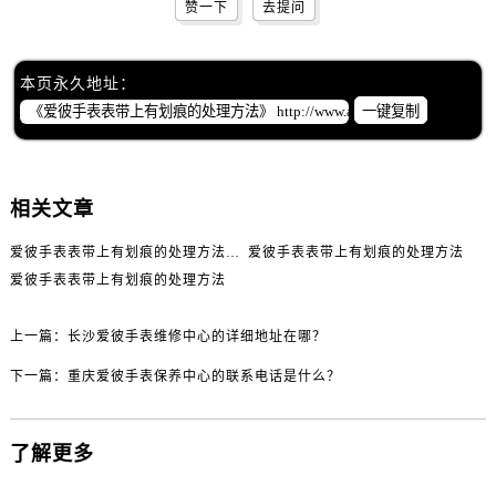
黑龙江省佳木斯市向阳区长安路爱彼售后服务中心（需提前预约）
赞一下
去提问
黑龙江省牡丹江市东安区太平路爱彼售后服务中心（需提前预约）
黑龙江省七台河市桃山区大同街爱彼售后服务中心（需提前预约）
本页永久地址：
黑龙江省齐齐哈尔市龙沙区龙华路爱彼售后服务中心（需提前预约）
一键复制
黑龙江省双鸭山市尖山区新兴大街爱彼售后服务中心（需提前预约）
黑龙江省绥化市北林区新华街与康庄路交叉口爱彼售后服务中心（需提前预约）
黑龙江省伊春市伊美区通河路爱彼售后服务中心（需提前预约）
相关文章
吉林省白城市洮北区明仁南街爱彼售后服务中心（需提前预约）
爱彼手表表带上有划痕的处理方法有哪些？
爱彼手表表带上有划痕的处理方法
吉林省白山市浑江区浑江大街爱彼售后服务中心（需提前预约）
爱彼手表表带上有划痕的处理方法
吉林省吉林市船营区河南街爱彼售后服务中心（需提前预约）
吉林省辽源市龙山区人民大街爱彼售后服务中心（需提前预约）
上一篇：
长沙爱彼手表维修中心的详细地址在哪？
吉林省梅河口市新华街道梅河大街爱彼售后服务中心（需提前预约）
下一篇：
重庆爱彼手表保养中心的联系电话是什么？
吉林省四平市铁东区紫气大路与南九经街交汇处爱彼售后服务中心（需提前预约）
吉林省松原市宁江区五环大街爱彼售后服务中心（需提前预约）
吉林省通化市东昌区环通乡江南大街爱彼售后服务中心（需提前预约）
了解更多
吉林省延边市延吉市解放路爱彼售后服务中心（需提前预约）