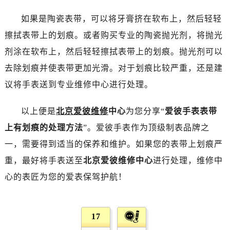
烟台市芝罘区胜利路139号万达金融中心A座907室（需提前预约）
长春市朝阳区西安大路727号中银大厦A座(旺进大厦)18层09室（需提前预约）
如果是陶瓷表带，可以将牙膏挤在软布上，然后轻轻
贵阳市南明区都司高架桥路33号亨特国际金融中心14楼14D（需提前预约）
擦拭表带上的划痕。或者购买专业的陶瓷抛光剂，将抛光
昆明市盘龙区北京路928号同德昆明广场写字楼10层06室（需提前预约）
剂涂在软布上，然后轻轻擦拭表带上的划痕。抛光剂可以
石家庄市长安区中山东路39号勒泰中心写字楼B座13层07室（需提前预约）
去除划痕并使表带更加光滑。对于划痕比较严重，还是建
西安市碑林区南关正街88号华侨城长安国际中心E座6楼10室（需提前预约）
议将手表送到专业维修中心进行处理。
海口市龙华区金贸东路5号海口华润大厦B座17层1707室（需提前预约）
唐山市路南区新华东道100号万达广场写字楼A座10层1002室（需提前预约）
以上便是
北京爱彼维修
中心
为您分享“
爱彼手表表带
台州市椒江区东海大道1800号腾达中心东1幢20楼2002室（需提前预约）
上有划痕的处理方法
”。爱彼手表作为顶级制表品牌之
内蒙古自治区呼和浩特市玉泉区大学西街70号华润万象城写字楼（鄂尔多斯大厦）23层2326室（需提前预约）
一，需要得到适当的保养和维护。如果您的表带上划痕严
甘肃省兰州市七里河区西津西路16号兰州中心写字楼21层2102室（需提前预约）
重，最好将手表送至
北京爱彼维修中心
进行处理，维修中
重庆市解放碑渝中区民权路28号英利国际金融中心写字楼20层01室（需提前预约）
黑龙江省大庆市萨尔图区会战大街爱彼售后服务中心（需提前预约）
心的表匠为您的爱表保驾护航！
黑龙江省鹤岗市向阳区红军路爱彼售后服务中心（需提前预约）
黑龙江省黑河市爱辉区中央街爱彼售后服务中心（需提前预约）
17
黑龙江省鸡西市鸡冠区红军路爱彼售后服务中心（需提前预约）