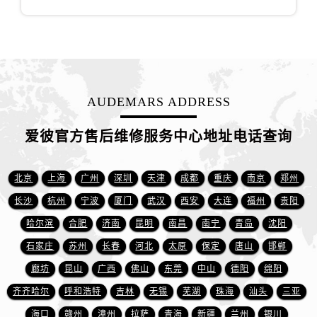
山西省运城市盐湖区河东街爱彼售后服务中心（需提前预约）
山西省长治市潞州区英雄中路爱彼售后服务中心（需提前预约）
山西省太原市迎泽区迎泽街道解放路15号亨得利名表维修授权店3楼爱彼售后服务中心（需提前预约）
天津市和平区赤峰道136号天津国际金融中心26层2603室爱彼售后服务中心（需提前预约）
安徽省安庆市迎江区人民路爱彼售后服务中心（需提前预约）
AUDEMARS ADDRESS
安徽省蚌埠市蚌山区淮河路爱彼售后服务中心（需提前预约）
安徽省亳州市谯城区魏武大道爱彼售后服务中心（需提前预约）
爱彼官方售后维修服务中心地址电话查询
安徽省池州市贵池区长江路爱彼售后服务中心（需提前预约）
安徽省滁州市琅琊区南谯北路爱彼售后服务中心（需提前预约）
北京
上海
广州
深圳
天津
成都
重庆
南京
郑州
安徽省阜阳市颍州区颍州北路爱彼售后服务中心（需提前预约）
长沙
杭州
宁波
厦门
武汉
西安
大连
福州
贵阳
安徽省淮北市相山区淮海路爱彼售后服务中心（需提前预约）
安徽省淮南市田家庵区国庆中路爱彼售后服务中心（需提前预约）
哈尔滨
合肥
济南
昆明
南昌
南宁
青岛
沈阳
安徽省黄山市屯溪区黄山西路爱彼售后服务中心（需提前预约）
石家庄
苏州
长春
河北
太原
保定
唐山
邯郸
安徽省六安市金安区解放中路爱彼售后服务中心（需提前预约）
廊坊
昆山
广西
佛山
东莞
中山
德阳
绵阳
安徽省马鞍山市雨山区湖南西路爱彼售后服务中心（需提前预约）
齐齐哈尔
呼和浩特
吉林
无锡
芜湖
珠海
汕头
三亚
安徽省宿州市埇桥区人民中路爱彼售后服务中心（需提前预约）
海口
赣州
漳州
拉萨
青海
新疆
兰州
银川