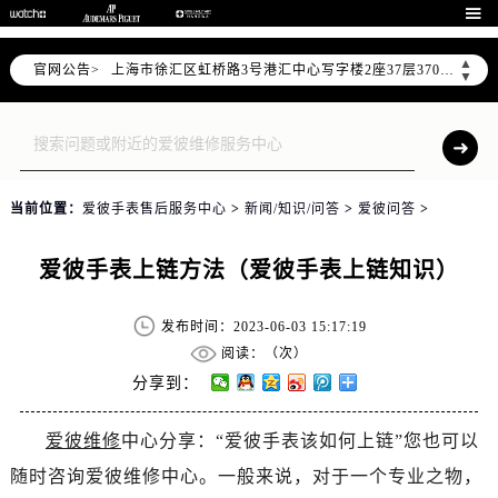
北京市朝阳区建国门外大街甲6号华熙国际中心写字楼D座11层1102室（需提前预约）

天津市和平区赤峰道136号天津国际金融中心写字楼26层2603室（需提前预约）
▲
官网公告>
上海市徐汇区虹桥路3号港汇中心写字楼2座37层3705室（需提前预约）
▼
上海市黄浦区南京东路299号宏伊国际广场写字楼8层806室（需提前预约）
南京市秦淮区中山南路1号（新街口）南京中心写字楼22层C1-1室（需提前预约）
常州市新北区龙锦路1590号现代传媒中心写字楼5号楼10层1008室（需提前预约）
徐州市鼓楼区淮海东路29号苏宁广场IFC国际金融中心写字楼35层3508室（需提前预约）
当前位置：
爱彼手表售后服务中心
>
新闻/知识/问答
>
爱彼问答
>
扬州市邗江区国展路29号星耀天地写字楼1号楼18层1803室（需提前预约）
盐城市盐都区世纪大道5号盐城金融城写字楼1号楼16层1604室（需提前预约）
爱彼手表上链方法（爱彼手表上链知识）
泰州市海陵区永定东路399号置地商务中心东塔写字楼（华润万象城）17层1706室（需提前预约）
宁波市江北区大闸南路500号来福士广场办公楼20层2009室（需提前预约）
发布时间：2023-06-03 15:17:19
杭州市上城区钱江路1366号华润大厦写字楼A座5层503-5室（需提前预约）
阅读：（
次）
金华市金东区东市南街777号金华万达广场写字楼4号楼22层2209室（需提前预约）
分享到：
绍兴市越城区胜利东路379号世茂天际中心写字楼8层805室（需提前预约）
爱彼维修
中心分享：“爱彼手表该如何上链”您也可以
嘉兴市南湖区广益路705号嘉兴世界贸易中心写字楼A座13层1304室（需提前预约）
随时咨询爱彼维修中心。一般来说，对于一个专业之物，
南昌市红谷滩新区红谷中大道998号绿地双子塔（中央广场）A1座办公楼14层07室（需提前预约）