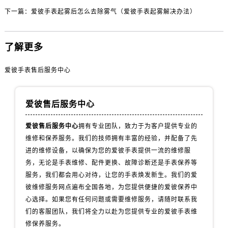
黑龙江省双鸭山市尖山区新兴大街爱彼售后服务中心（需提前预约）
下一篇：
爱彼手表起雾后怎么去除雾气（爱彼手表起雾解决办法）
黑龙江省绥化市北林区新华街与康庄路交叉口爱彼售后服务中心（需提前预约）
黑龙江省伊春市伊美区通河路爱彼售后服务中心（需提前预约）
了解更多
吉林省白城市洮北区明仁南街爱彼售后服务中心（需提前预约）
吉林省白山市浑江区浑江大街爱彼售后服务中心（需提前预约）
爱彼手表售后服务中心
吉林省吉林市船营区河南街爱彼售后服务中心（需提前预约）
吉林省辽源市龙山区人民大街爱彼售后服务中心（需提前预约）
吉林省梅河口市新华街道梅河大街爱彼售后服务中心（需提前预约）
爱彼售后服务中心
吉林省四平市铁东区紫气大路与南九经街交汇处爱彼售后服务中心（需提前预约）
爱彼售后服务中心
拥有专业团队，致力于为客户提供专业的
吉林省松原市宁江区五环大街爱彼售后服务中心（需提前预约）
维修和保养服务。我们的技师拥有丰富的经验，并配备了先
吉林省通化市东昌区环通乡江南大街爱彼售后服务中心（需提前预约）
进的维修设备，以确保为您的爱彼手表提供一流的维修服
吉林省延边市延吉市解放路爱彼售后服务中心（需提前预约）
务，无论是手表维修、配件更换、故障诊断还是手表保养等
辽宁省鞍山市铁东区站前街爱彼售后服务中心（需提前预约）
服务，我们都会用心对待，让您的手表焕发新生。我们的爱
彼维修服务网点遍布全国各地，为您提供便捷的爱彼保养中
辽宁省本溪市平山区胜利路爱彼售后服务中心（需提前预约）
心选择。如果您有任何问题或需要维修服务，请随时联系我
辽宁省朝阳市双塔区新华路爱彼售后服务中心（需提前预约）
们的客服团队，我们将全力以赴为您提供专业的爱彼手表维
辽宁省丹东市振兴区七经街爱彼售后服务中心（需提前预约）
修保养服务。