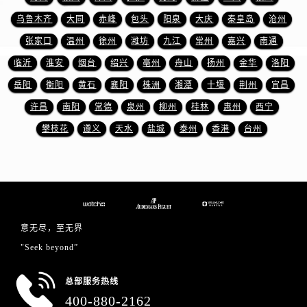
安徽省铜陵市铜官区石城大道爱彼售后服务中心（需提前预约）
乌鲁木齐
大同
赤峰
包头
阳泉
大庆
秦皇岛
沧州
安徽省芜湖市镜湖区中山路步行街爱彼售后服务中心（需提前预约）
张家口
温州
徐州
潍坊
九江
常州
嘉兴
南通
安徽省宣城市宣州区叠嶂西路爱彼售后服务中心（需提前预约）
福建省龙岩市新罗区九一南路爱彼售后服务中心（需提前预约）
临沂
淮安
烟台
绍兴
亳州
舟山
扬州
金华
洛阳
福建省南平市建阳区人民西路爱彼售后服务中心（需提前预约）
岳阳
衡阳
黄石
襄阳
株洲
湘潭
十堰
荆州
宜昌
福建省宁德市蕉城区天湖东路爱彼售后服务中心（需提前预约）
许昌
南阳
常德
泉州
柳州
桂林
惠州
西宁
福建省莆田市城厢区霞林街道荔华东大道爱彼售后服务中心（需提前预约）
攀枝花
遵义
天水
盐城
泰州
香港
台州
福建省三明市三元区东乾二路爱彼售后服务中心（需提前预约）
福建省漳州市龙文区步港路爱彼售后服务中心（需提前预约）
江苏省常州市新北区龙锦路1590号现代传媒中心5号楼10层1008室爱彼售后服务中心（需提前预约）
江苏省淮安市清江浦区淮海北路爱彼售后服务中心（需提前预约）
江苏省连云港市海州区通灌北路爱彼售后服务中心（需提前预约）
意无尽，至无界
江苏省南京市秦淮区中山南路1号南京中心22层22-C1-C3室爱彼售后服务中心（需提前预约）
"Seek beyond”
江苏省宿迁市宿城区西湖路爱彼售后服务中心（需提前预约）
江苏省泰州市海陵区永定东路399号置地商务中心东塔（华润万象城）17层1706室爱彼售后服务中心（需提前预约）
总部服务热线
江苏省徐州市鼓楼区淮海东路29号苏宁广场IFC国际金融中心35层3508室爱彼售后服务中心（需提前预约）
400-880-2162