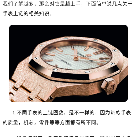
济南市历下区经十路11111号华润中心写字楼（万象城）15层1508室（需提前预约）
我们了解越多，那么对它是越上手，下面简单说几点关于
广州市天河区天河路230号万菱汇国际中心写字楼A塔7层704室（需提前预约）
手表上链的相关知识。
广州市越秀区环市东路371-375号世界贸易中心大厦南塔写字楼15层07室（需提前预约）
深圳市罗湖区深南东路5001号华润大厦写字楼17层1701室（需提前预约）
惠州市惠城区江北文昌一路7号华贸大厦写字楼1座30层05室（需提前预约）
厦门市思明区湖滨东路95号华润大厦写字楼B座11层1104室（需提前预约）
福州市鼓楼区五四路128-1号恒力城写字楼15层03室（需提前预约）
成都市锦江区人民东路6号SAC东原中心写字楼24层2406B室（需提前预约）
重庆市江北区观音桥步行街2号融恒时代广场写字楼9层902室（需提前预约）
长沙市芙蓉区定王台街道建湘路393号世茂环球金融中心写字楼（芙蓉广场）10层13室（需提前预约）
郑州市二七区铭功路10号华润大厦写字楼29层2905室（需提前预约）
太原市迎泽区解放路15号亨得利名表服务中心（品牌授权店）3层整层（需提前预约）
沈阳市沈河区中街路137号亨得利名表服务中心（品牌授权店）1层整层（需提前预约）
1.不同手表的上链圈数，是不一样的，因为每款手表
沈阳市沈河区中街路83号亨得利名表服务中心（品牌授权店）1层整层（需提前预约）
乌鲁木齐市天山区红山路26号时代广场（CCMALL）C座17层17-B（需提前预约）
的质量，机芯，零件等等方面都有所不同。
温州市鹿城区锦绣路1067号置信广场10层1015室（需提前预约）