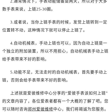
2.通常情况下，手表动能储备是两天，所以对于大多
哈尔滨市道里区友谊西路600号富力中心T2座写字楼29层03室（需提前预约）
大连市中山区人民路15号国际金融大厦7层G室（需提前预约）
数手表来说，上链25-30圈。
佛山市禅城区季华五路57号万科金融中心C座12层1205室（需提前预约）
3.或者说，当你上链手表的时候，发觉上链转到一定
东莞市东城街道鸿福东路1号民盈国贸中心T1写字楼9层907室（需提前预约）
无锡市梁溪区人民中路139号恒隆广场写字楼1座11层1104室（需提前预约）
位置转不动，这种情况下就可以停止上链了。
南通市崇川区工农路57号圆融广场写字楼16层1603室（需提前预约）
4.自动机械表，手动上链也可以，因为自动上链是一
苏州市苏州工业园区星港街199号苏州中心办公楼C座22层08室（需提前预约）
武汉市江汉区解放大道686号世界贸易大厦38层09室（需提前预约）
个独立的附加装置，所以不用担心，自动机械表手动上链
南宁市青秀区金湖路59号地王大厦12楼1224室（需提前预约）
给手表带来不好的影响。
合肥市蜀山区潜山路111号万象城华润大厦B座12楼03室（需提前预约）
泉州市丰泽区宝洲路729号浦西万达中心写字楼A座7楼709室（需提前预约）
5.动能不足，无法走时的自动机械表，首先要手动上
青岛市南区山东路6号华润大厦B座22层04室（需提前预约）
链，否则会给手表带来不好的影响。
烟台市芝罘区胜利路139号万达金融中心A座907室（需提前预约）
长春市朝阳区西安大路727号中银大厦A座(旺进大厦)18层09室（需提前预约）
上述就是爱彼维修中心分享的“爱彼手表该如何上链”
贵阳市南明区都司高架桥路33号亨特国际金融中心14楼14D（需提前预约）
的文章内容了，各位爱表者都有一个大概的了解了吧。您
昆明市盘龙区北京路928号同德昆明广场写字楼10层06室（需提前预约）
可以随时咨询
郑州爱彼维修
中心，我们将竭诚为您服务。