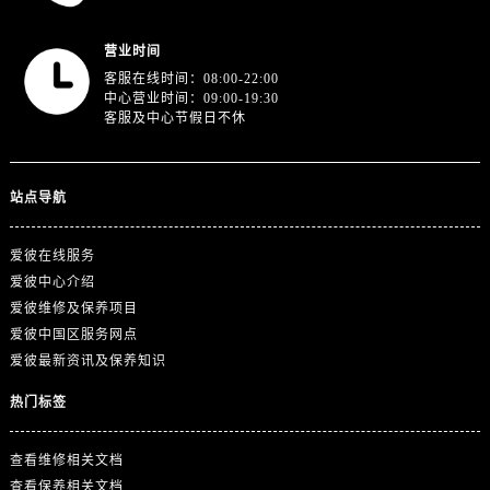
江苏省盐城市盐都区世纪大道5号盐城金融城写字楼1号楼16层1604室爱彼售后服务中心（需提前预约）
江苏省扬州市邗江区国展路29号星耀天地写字楼1号楼18层1803室爱彼售后服务中心（需提前预约）
营业时间
江苏省镇江市京口区中山东路爱彼售后服务中心（需提前预约）
客服在线时间：08:00-22:00
中心营业时间：09:00-19:30
江西省抚州市临川区赣东大道爱彼售后服务中心（需提前预约）
客服及中心节假日不休
江西省赣州市章贡区文清路爱彼售后服务中心（需提前预约）
江西省吉安市吉州区井冈山大道爱彼售后服务中心（需提前预约）
江西省景德镇市珠山区珠山中路爱彼售后服务中心（需提前预约）
站点导航
江西省九江市浔阳区浔阳路爱彼售后服务中心（需提前预约）
江西省南昌市红谷滩新区红谷中大道998号绿地双子塔（中央广场）A1座办公楼14层1407室爱彼售后服务中心（需提前预约）
爱彼在线服务
爱彼中心介绍
江西省萍乡市安源区萍安北大道与康庄路交叉口爱彼售后服务中心（需提前预约）
爱彼维修及保养项目
江西省上饶市信州区滨江西路爱彼售后服务中心（需提前预约）
爱彼中国区服务网点
江西省新余市渝水区北湖西路爱彼售后服务中心（需提前预约）
爱彼最新资讯及保养知识
江西省宜春市袁州区中山中路爱彼售后服务中心（需提前预约）
热门标签
江西省鹰潭市月湖区胜利东路爱彼售后服务中心（需提前预约）
山东省德州市德城区东风中路爱彼售后服务中心（需提前预约）
查看维修相关文档
山东省东营市东营区济南路爱彼售后服务中心（需提前预约）
查看保养相关文档