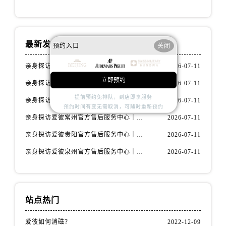
辽宁省抚顺市新抚区东一路爱彼售后服务中心（需提前预约）
辽宁省阜新市海州区解放大街爱彼售后服务中心（需提前预约）
辽宁省葫芦岛市连山区中央路爱彼售后服务中心（需提前预约）
最新发布
预约入口
关闭
辽宁省锦州市古塔区中央大街爱彼售后服务中心（需提前预约）
辽宁省辽阳市白塔区新运大街爱彼售后服务中心（需提前预约）
亲身探访爱彼天津官方售后服务中心｜全部地址与售后电话（2026年7月最新）
2026-07-11
辽宁省盘锦市兴隆台区石油大街爱彼售后服务中心（需提前预约）
立即预约
亲身探访爱彼合肥官方售后服务中心｜热线电话与网点地址（2026年7月最新）
2026-07-11
辽宁省铁岭市银州区南马路爱彼售后服务中心（需提前预约）
提前预约免排队，到店即享服务
亲身探访爱彼重庆官方售后服务中心｜详细地址与售后电话（2026年7月最新）
2026-07-11
辽宁省营口市站前区市府路与渤海大街交叉口爱彼售后服务中心（需提前预约）
预约时间有变无需取消，可随时重新预约
辽宁省沈阳市沈河区中街路137号亨得利名表维修授权店1楼爱彼售后服务中心（需提前预约）
亲身探访爱彼常州官方售后服务中心｜热线与地址（2026年7月最新）
2026-07-11
辽宁省沈阳市沈河区中街路83号亨得利名表维修授权店1楼爱彼售后服务中心（需提前预约）
亲身探访爱彼贵阳官方售后服务中心｜网点地址及热线（2026年7月最新）
2026-07-11
北京市朝阳区建国门外大街甲6号华熙国际中心D座11层1102室爱彼售后服务中心（需提前预约）
亲身探访爱彼泉州官方售后服务中心｜服务热线及具体地址（2026年7月最新）
2026-07-11
北京市东城区东长安街1号王府井东方广场W3座6层602室爱彼售后服务中心（需提前预约）
河北省保定市竞秀区朝阳北大街北国先天下爱彼售后服务中心（需提前预约）
内蒙古自治区阿拉善盟市左旗土尔扈特大街爱彼售后服务中心（需提前预约）
站点热门
内蒙古自治区巴彦淖尔市临河区新华街爱彼售后服务中心（需提前预约）
内蒙古自治区包头市青山区幸福路甲3号王府井百货名表维修爱彼售后服务中心（需提前预约）
爱彼如何消磁？
2022-12-09