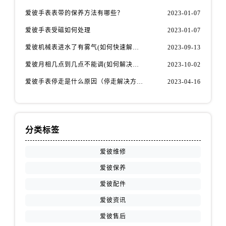
内蒙古自治区赤峰市红山区哈达街爱彼售后服务中心（需提前预约）
爱彼手表表带的保养方法有哪些？
2023-01-07
内蒙古自治区鄂尔多斯市东胜区伊金霍洛街爱彼售后服务中心（需提前预约）
爱彼手表受磁如何处理
2023-01-07
内蒙古自治区呼伦贝尔市海拉尔区中央街爱彼售后服务中心（需提前预约）
内蒙古自治区通辽市科尔沁区明仁大街爱彼售后服务中心（需提前预约）
爱彼机械表进水了有雾气(如何快速解决问题)
2023-09-13
内蒙古自治区乌海市海勃湾区人民南路爱彼售后服务中心（需提前预约）
爱彼月相几点到几点不能调(如何解决问题)
2023-10-02
内蒙古自治区乌兰察布市集宁区恩和大街爱彼售后服务中心（需提前预约）
爱彼手表停走是什么原因（停走解决方法）
2023-04-16
内蒙古自治区锡林郭勒盟市锡林浩特市光明街与额尔敦路交叉口爱彼售后服务中心（需提前预约）
内蒙古自治区兴安盟市乌兰浩特市兴安大街爱彼售后服务中心（需提前预约）
山西省大同市平城区迎宾街爱彼售后服务中心（需提前预约）
分类标签
山西省晋城市城区黄华街爱彼售后服务中心（需提前预约）
山西省晋中市榆次区顺城街爱彼售后服务中心（需提前预约）
爱彼维修
山西省临汾市尧都区解放路爱彼售后服务中心（需提前预约）
爱彼保养
山西省吕梁市离石区永宁中路与建设街交叉口爱彼售后服务中心（需提前预约）
爱彼配件
山西省朔州市朔城区怡西路与鄯阳西街交汇处爱彼售后服务中心（需提前预约）
爱彼资讯
山西省忻州市忻府区和平东街与七一南路交叉口爱彼售后服务中心（需提前预约）
山西省阳泉市郊区平阳东街与新城大道交叉口爱彼售后服务中心（需提前预约）
爱彼售后