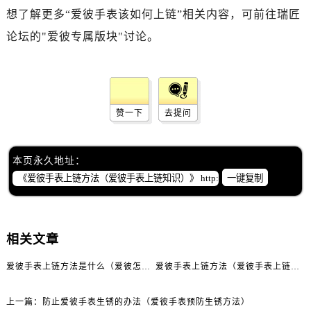
石家庄市长安区中山东路39号勒泰中心写字楼B座13层07室（需提前预约）
想了解更多“爱彼手表该如何上链”相关内容，可前往瑞匠
西安市碑林区南关正街88号华侨城长安国际中心E座6楼10室（需提前预约）
论坛的"爱彼专属版块"讨论。
海口市龙华区金贸东路5号海口华润大厦B座17层1707室（需提前预约）
唐山市路南区新华东道100号万达广场写字楼A座10层1002室（需提前预约）
台州市椒江区东海大道1800号腾达中心东1幢20楼2002室（需提前预约）
内蒙古自治区呼和浩特市玉泉区大学西街70号华润万象城写字楼（鄂尔多斯大厦）23层2326室（需提前预约）
赞一下
去提问
甘肃省兰州市七里河区西津西路16号兰州中心写字楼21层2102室（需提前预约）
重庆市解放碑渝中区民权路28号英利国际金融中心写字楼20层01室（需提前预约）
黑龙江省大庆市萨尔图区会战大街爱彼售后服务中心（需提前预约）
本页永久地址：
一键复制
黑龙江省鹤岗市向阳区红军路爱彼售后服务中心（需提前预约）
黑龙江省黑河市爱辉区中央街爱彼售后服务中心（需提前预约）
黑龙江省鸡西市鸡冠区红军路爱彼售后服务中心（需提前预约）
相关文章
黑龙江省佳木斯市向阳区长安路爱彼售后服务中心（需提前预约）
黑龙江省牡丹江市东安区太平路爱彼售后服务中心（需提前预约）
爱彼手表上链方法是什么（爱彼怎么给手表上链）
爱彼手表上链方法（爱彼手表上链知识）
黑龙江省七台河市桃山区大同街爱彼售后服务中心（需提前预约）
黑龙江省齐齐哈尔市龙沙区龙华路爱彼售后服务中心（需提前预约）
上一篇：
防止爱彼手表生锈的办法（爱彼手表预防生锈方法）