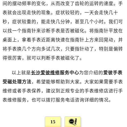
烟台市芝罘区胜利路139号万达金融中心A座907室（需提前预约）
间的摆动频率的变化，从而改变了齿轮的运转的速度。手
长春市朝阳区西安大路727号中银大厦A座(旺进大厦)18层09室（需提前预约）
表就会出现走快的现象。症状较轻的，一天会走快几十
贵阳市南明区都司高架桥路33号亨特国际金融中心14楼14D（需提前预约）
秒，症状较重的，能走快几分钟，甚至几个小时。我们可
昆明市盘龙区北京路928号同德昆明广场写字楼10层06室（需提前预约）
以找一个指南针来诊断手表是否被磁化。将指南针平放在
石家庄市长安区中山东路39号勒泰中心写字楼B座13层07室（需提前预约）
桌面上，拿着手表近距离快速在指南针上方来回晃动，并
西安市碑林区南关正街88号华侨城长安国际中心E座6楼10室（需提前预约）
将手表换几个方向多试几次，只要指针动了，特别是偏转
海口市龙华区金贸东路5号海口华润大厦B座17层1707室（需提前预约）
得很厉害，就可以判断手表被磁化了。
唐山市路南区新华东道100号万达广场写字楼A座10层1002室（需提前预约）
台州市椒江区东海大道1800号腾达中心东1幢20楼2002室（需提前预约）
以上就是
长沙爱彼维修
服务中心
为您介绍的
爱彼手表
内蒙古自治区呼和浩特市玉泉区大学西街70号华润万象城写字楼（鄂尔多斯大厦）23层2326室（需提前预约）
受磁处理方法
，希望能够帮助到大家。大家如果需要手表
甘肃省兰州市七里河区西津西路16号兰州中心写字楼21层2102室（需提前预约）
重庆市解放碑渝中区民权路28号英利国际金融中心写字楼20层01室（需提前预约）
维修或者手表保养，建议到正规专业的手表维修店进行手
黑龙江省大庆市萨尔图区会战大街爱彼售后服务中心（需提前预约）
表维修服务，也可以拨打服务电话咨询详细的情况。
黑龙江省鹤岗市向阳区红军路爱彼售后服务中心（需提前预约）
黑龙江省黑河市爱辉区中央街爱彼售后服务中心（需提前预约）
黑龙江省鸡西市鸡冠区红军路爱彼售后服务中心（需提前预约）
15