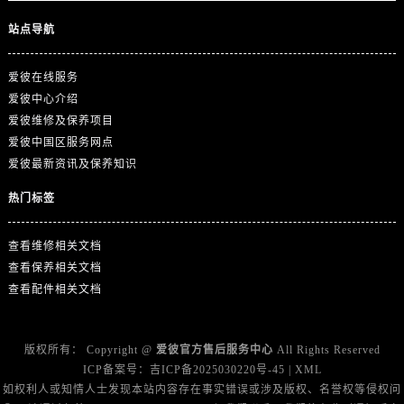
江西省宜春市袁州区中山中路爱彼售后服务中心（需提前预约）
站点导航
江西省鹰潭市月湖区胜利东路爱彼售后服务中心（需提前预约）
山东省德州市德城区东风中路爱彼售后服务中心（需提前预约）
爱彼在线服务
山东省东营市东营区济南路爱彼售后服务中心（需提前预约）
爱彼中心介绍
山东省济南市历下区经十路11111号华润中心写字楼（万象城）15层1508室爱彼售后服务中心（需提前预约）
爱彼维修及保养项目
山东省济宁市任城区太白楼路爱彼售后服务中心（需提前预约）
爱彼中国区服务网点
山东省莱芜市文化南路8号银座商城名表维修一楼名表维修爱彼售后服务中心（需提前预约）
爱彼最新资讯及保养知识
山东省临沂市兰山区解放路爱彼售后服务中心（需提前预约）
热门标签
山东省日照市东港区烟台路爱彼售后服务中心（需提前预约）
山东省泰安市泰山区财源街道泰山大街爱彼售后服务中心（需提前预约）
查看维修相关文档
山东省威海市环翠区新威海路89号振华商厦一楼名表维修爱彼售后服务中心（需提前预约）
查看保养相关文档
山东省潍坊市奎文区东风东街爱彼售后服务中心（需提前预约）
查看配件相关文档
山东省枣庄市滕州市北辛路与善国路交叉口爱彼售后服务中心（需提前预约）
山东省淄博市张店区金晶大道爱彼售后服务中心（需提前预约）
版权所有：
Copyright @
爱彼官方售后服务中心
All Rights Reserved
上海市黄浦区南京东路299号宏伊国际广场写字楼8层806室爱彼售后服务中心（需提前预约）
ICP备案号：
吉ICP备2025030220号-45
|
XML
上海市徐汇区虹桥路3号港汇中心2座37层3705室爱彼售后服务中心（需提前预约）
如权利人或知情人士发现本站内容存在事实错误或涉及版权、名誉权等侵权问