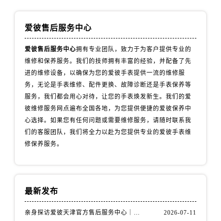
辽宁省鞍山市铁东区站前街爱彼售后服务中心（需提前预约）
辽宁省本溪市平山区胜利路爱彼售后服务中心（需提前预约）
爱彼售后服务中心
辽宁省朝阳市双塔区新华路爱彼售后服务中心（需提前预约）
辽宁省丹东市振兴区七经街爱彼售后服务中心（需提前预约）
爱彼售后服务中心
拥有专业团队，致力于为客户提供专业的
辽宁省抚顺市新抚区东一路爱彼售后服务中心（需提前预约）
维修和保养服务。我们的技师拥有丰富的经验，并配备了先
辽宁省阜新市海州区解放大街爱彼售后服务中心（需提前预约）
进的维修设备，以确保为您的爱彼手表提供一流的维修服
务，无论是手表维修、配件更换、故障诊断还是手表保养等
辽宁省葫芦岛市连山区中央路爱彼售后服务中心（需提前预约）
服务，我们都会用心对待，让您的手表焕发新生。我们的爱
辽宁省锦州市古塔区中央大街爱彼售后服务中心（需提前预约）
彼维修服务网点遍布全国各地，为您提供便捷的爱彼保养中
辽宁省辽阳市白塔区新运大街爱彼售后服务中心（需提前预约）
心选择。如果您有任何问题或需要维修服务，请随时联系我
辽宁省盘锦市兴隆台区石油大街爱彼售后服务中心（需提前预约）
们的客服团队，我们将全力以赴为您提供专业的爱彼手表维
辽宁省铁岭市银州区南马路爱彼售后服务中心（需提前预约）
修保养服务。
辽宁省营口市站前区市府路与渤海大街交叉口爱彼售后服务中心（需提前预约）
辽宁省沈阳市沈河区中街路137号亨得利名表维修授权店1楼爱彼售后服务中心（需提前预约）
辽宁省沈阳市沈河区中街路83号亨得利名表维修授权店1楼爱彼售后服务中心（需提前预约）
最新发布
北京市朝阳区建国门外大街甲6号华熙国际中心D座11层1102室爱彼售后服务中心（需提前预约）
北京市东城区东长安街1号王府井东方广场W3座6层602室爱彼售后服务中心（需提前预约）
亲身探访爱彼天津官方售后服务中心｜全部地址与售后电话（2026年7月最新）
2026-07-11