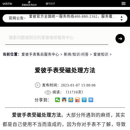
2026年7月爱彼全国官方售后客户服务热线：400-880-2162

爱彼官方全国统一服务热线400-880-2162，服务覆盖中国大陆、香港、澳门、台湾全部区域（非大陆需加拨“+86”）
▲
官网公告>
2026年7月爱彼售后服务中心最新网点地址：
▼
北京市东城区东长安街1号东方广场写字楼W3座6层602室（需提前预约）
北京市朝阳区建国门外大街甲6号华熙国际中心写字楼D座11层1102室（需提前预约）
天津市和平区赤峰道136号天津国际金融中心写字楼26层2603室（需提前预约）
上海市徐汇区虹桥路3号港汇中心写字楼2座37层3705室（需提前预约）
当前位置：
爱彼手表售后服务中心
>
新闻/知识/问答
>
爱彼知识
>
上海市黄浦区南京东路299号宏伊国际广场写字楼8层806室（需提前预约）
南京市秦淮区中山南路1号（新街口）南京中心写字楼22层C1-1室（需提前预约）
爱彼手表受磁处理方法
常州市新北区龙锦路1590号现代传媒中心写字楼5号楼10层1008室（需提前预约）
徐州市鼓楼区淮海东路29号苏宁广场IFC国际金融中心写字楼35层3508室（需提前预约）
发布时间：2023-01-07 15:00:06
扬州市邗江区国展路29号星耀天地写字楼1号楼18层1803室（需提前预约）
阅读：（
11710次）
盐城市盐都区世纪大道5号盐城金融城写字楼1号楼16层1604室（需提前预约）
分享到：
泰州市海陵区永定东路399号置地商务中心东塔写字楼（华润万象城）17层1706室（需提前预约）
爱彼手表受磁处理方法
。大部分所遇到的麻烦，其实
宁波市江北区大闸南路500号来福士广场办公楼20层2009室（需提前预约）
都是自己使用不当而造成的，因为你对手表不了解，导致
杭州市上城区钱江路1366号华润大厦写字楼A座5层503-5室（需提前预约）