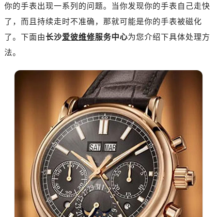
金华市金东区东市南街777号金华万达广场写字楼4号楼22层2209室（需提前预约）
你的手表出现一系列的问题。当你发现你的手表自己走快
绍兴市越城区胜利东路379号世茂天际中心写字楼8层805室（需提前预约）
了，而且持续走时不准确，那就可能是你的手表被磁化
嘉兴市南湖区广益路705号嘉兴世界贸易中心写字楼A座13层1304室（需提前预约）
了。下面由
长沙
爱彼维修
服务中心
为您介绍下具体处理方
南昌市红谷滩新区红谷中大道998号绿地双子塔（中央广场）A1座办公楼14层07室（需提前预约）
法。
济南市历下区经十路11111号华润中心写字楼（万象城）15层1508室（需提前预约）
广州市天河区天河路230号万菱汇国际中心写字楼A塔7层704室（需提前预约）
广州市越秀区环市东路371-375号世界贸易中心大厦南塔写字楼15层07室（需提前预约）
深圳市罗湖区深南东路5001号华润大厦写字楼17层1701室（需提前预约）
惠州市惠城区江北文昌一路7号华贸大厦写字楼1座30层05室（需提前预约）
厦门市思明区湖滨东路95号华润大厦写字楼B座11层1104室（需提前预约）
福州市鼓楼区五四路128-1号恒力城写字楼15层03室（需提前预约）
成都市锦江区人民东路6号SAC东原中心写字楼24层2406B室（需提前预约）
重庆市江北区观音桥步行街2号融恒时代广场写字楼9层902室（需提前预约）
长沙市芙蓉区定王台街道建湘路393号世茂环球金融中心写字楼（芙蓉广场）10层13室（需提前预约）
郑州市二七区铭功路10号华润大厦写字楼29层2905室（需提前预约）
太原市迎泽区解放路15号亨得利名表服务中心（品牌授权店）3层整层（需提前预约）