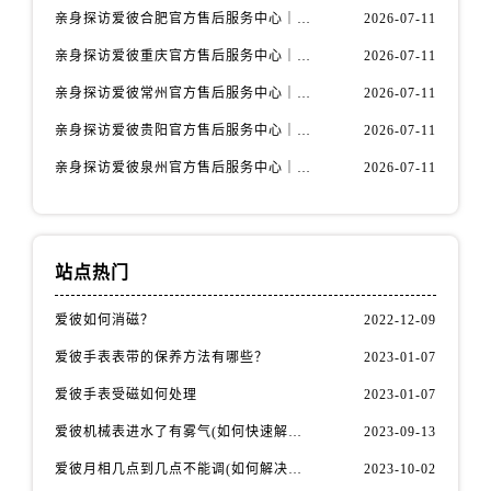
河北省保定市竞秀区朝阳北大街北国先天下爱彼售后服务中心（需提前预约）
亲身探访爱彼合肥官方售后服务中心｜热线电话与网点地址（2026年7月最新）
2026-07-11
内蒙古自治区阿拉善盟市左旗土尔扈特大街爱彼售后服务中心（需提前预约）
亲身探访爱彼重庆官方售后服务中心｜详细地址与售后电话（2026年7月最新）
2026-07-11
内蒙古自治区巴彦淖尔市临河区新华街爱彼售后服务中心（需提前预约）
亲身探访爱彼常州官方售后服务中心｜热线与地址（2026年7月最新）
2026-07-11
内蒙古自治区包头市青山区幸福路甲3号王府井百货名表维修爱彼售后服务中心（需提前预约）
亲身探访爱彼贵阳官方售后服务中心｜网点地址及热线（2026年7月最新）
2026-07-11
内蒙古自治区赤峰市红山区哈达街爱彼售后服务中心（需提前预约）
内蒙古自治区鄂尔多斯市东胜区伊金霍洛街爱彼售后服务中心（需提前预约）
亲身探访爱彼泉州官方售后服务中心｜服务热线及具体地址（2026年7月最新）
2026-07-11
内蒙古自治区呼伦贝尔市海拉尔区中央街爱彼售后服务中心（需提前预约）
内蒙古自治区通辽市科尔沁区明仁大街爱彼售后服务中心（需提前预约）
内蒙古自治区乌海市海勃湾区人民南路爱彼售后服务中心（需提前预约）
站点热门
内蒙古自治区乌兰察布市集宁区恩和大街爱彼售后服务中心（需提前预约）
内蒙古自治区锡林郭勒盟市锡林浩特市光明街与额尔敦路交叉口爱彼售后服务中心（需提前预约）
爱彼如何消磁？
2022-12-09
内蒙古自治区兴安盟市乌兰浩特市兴安大街爱彼售后服务中心（需提前预约）
爱彼手表表带的保养方法有哪些？
2023-01-07
山西省大同市平城区迎宾街爱彼售后服务中心（需提前预约）
爱彼手表受磁如何处理
2023-01-07
山西省晋城市城区黄华街爱彼售后服务中心（需提前预约）
爱彼机械表进水了有雾气(如何快速解决问题)
2023-09-13
山西省晋中市榆次区顺城街爱彼售后服务中心（需提前预约）
山西省临汾市尧都区解放路爱彼售后服务中心（需提前预约）
爱彼月相几点到几点不能调(如何解决问题)
2023-10-02