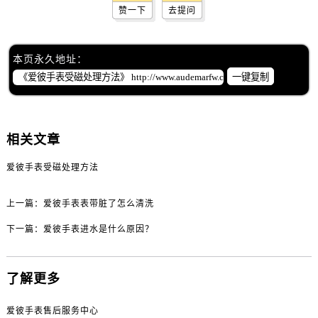
黑龙江省佳木斯市向阳区长安路爱彼售后服务中心（需提前预约）
赞一下
去提问
黑龙江省牡丹江市东安区太平路爱彼售后服务中心（需提前预约）
黑龙江省七台河市桃山区大同街爱彼售后服务中心（需提前预约）
本页永久地址：
黑龙江省齐齐哈尔市龙沙区龙华路爱彼售后服务中心（需提前预约）
一键复制
黑龙江省双鸭山市尖山区新兴大街爱彼售后服务中心（需提前预约）
黑龙江省绥化市北林区新华街与康庄路交叉口爱彼售后服务中心（需提前预约）
黑龙江省伊春市伊美区通河路爱彼售后服务中心（需提前预约）
相关文章
吉林省白城市洮北区明仁南街爱彼售后服务中心（需提前预约）
吉林省白山市浑江区浑江大街爱彼售后服务中心（需提前预约）
爱彼手表受磁处理方法
吉林省吉林市船营区河南街爱彼售后服务中心（需提前预约）
上一篇：
爱彼手表表带脏了怎么清洗
吉林省辽源市龙山区人民大街爱彼售后服务中心（需提前预约）
吉林省梅河口市新华街道梅河大街爱彼售后服务中心（需提前预约）
下一篇：
爱彼手表进水是什么原因？
吉林省四平市铁东区紫气大路与南九经街交汇处爱彼售后服务中心（需提前预约）
吉林省松原市宁江区五环大街爱彼售后服务中心（需提前预约）
了解更多
吉林省通化市东昌区环通乡江南大街爱彼售后服务中心（需提前预约）
吉林省延边市延吉市解放路爱彼售后服务中心（需提前预约）
爱彼手表售后服务中心