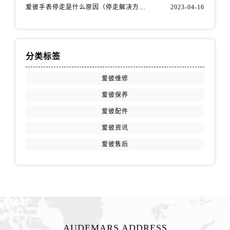
山西省吕梁市离石区永宁中路与建设街交叉口爱彼售后服务中心（需提前预约）
爱彼手表停走是什么原因（停走解决方法）
2023-04-16
山西省朔州市朔城区怡西路与鄯阳西街交汇处爱彼售后服务中心（需提前预约）
山西省忻州市忻府区和平东街与七一南路交叉口爱彼售后服务中心（需提前预约）
山西省阳泉市郊区平阳东街与新城大道交叉口爱彼售后服务中心（需提前预约）
分类标签
山西省运城市盐湖区河东街爱彼售后服务中心（需提前预约）
山西省长治市潞州区英雄中路爱彼售后服务中心（需提前预约）
爱彼维修
山西省太原市迎泽区迎泽街道解放路15号亨得利名表维修授权店3楼爱彼售后服务中心（需提前预约）
爱彼保养
天津市和平区赤峰道136号天津国际金融中心26层2603室爱彼售后服务中心（需提前预约）
爱彼配件
安徽省安庆市迎江区人民路爱彼售后服务中心（需提前预约）
爱彼资讯
安徽省蚌埠市蚌山区淮河路爱彼售后服务中心（需提前预约）
爱彼售后
安徽省亳州市谯城区魏武大道爱彼售后服务中心（需提前预约）
安徽省池州市贵池区长江路爱彼售后服务中心（需提前预约）
安徽省滁州市琅琊区南谯北路爱彼售后服务中心（需提前预约）
安徽省阜阳市颍州区颍州北路爱彼售后服务中心（需提前预约）
安徽省淮北市相山区淮海路爱彼售后服务中心（需提前预约）
安徽省淮南市田家庵区国庆中路爱彼售后服务中心（需提前预约）
AUDEMARS ADDRESS