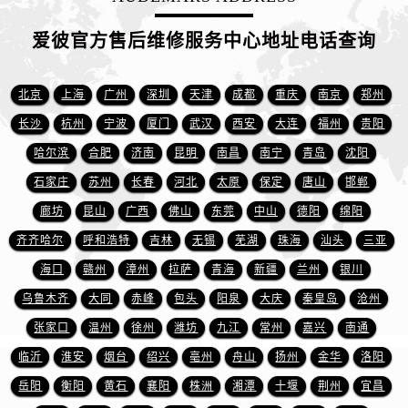
安徽省黄山市屯溪区黄山西路爱彼售后服务中心（需提前预约）
安徽省六安市金安区解放中路爱彼售后服务中心（需提前预约）
爱彼官方售后维修服务中心地址电话查询
安徽省马鞍山市雨山区湖南西路爱彼售后服务中心（需提前预约）
安徽省宿州市埇桥区人民中路爱彼售后服务中心（需提前预约）
北京
上海
广州
深圳
天津
成都
重庆
南京
郑州
安徽省铜陵市铜官区石城大道爱彼售后服务中心（需提前预约）
长沙
杭州
宁波
厦门
武汉
西安
大连
福州
贵阳
安徽省芜湖市镜湖区中山路步行街爱彼售后服务中心（需提前预约）
哈尔滨
合肥
济南
昆明
南昌
南宁
青岛
沈阳
安徽省宣城市宣州区叠嶂西路爱彼售后服务中心（需提前预约）
石家庄
苏州
长春
河北
太原
保定
唐山
邯郸
福建省龙岩市新罗区九一南路爱彼售后服务中心（需提前预约）
福建省南平市建阳区人民西路爱彼售后服务中心（需提前预约）
廊坊
昆山
广西
佛山
东莞
中山
德阳
绵阳
福建省宁德市蕉城区天湖东路爱彼售后服务中心（需提前预约）
齐齐哈尔
呼和浩特
吉林
无锡
芜湖
珠海
汕头
三亚
福建省莆田市城厢区霞林街道荔华东大道爱彼售后服务中心（需提前预约）
海口
赣州
漳州
拉萨
青海
新疆
兰州
银川
福建省三明市三元区东乾二路爱彼售后服务中心（需提前预约）
乌鲁木齐
大同
赤峰
包头
阳泉
大庆
秦皇岛
沧州
福建省漳州市龙文区步港路爱彼售后服务中心（需提前预约）
张家口
温州
徐州
潍坊
九江
常州
嘉兴
南通
江苏省常州市新北区龙锦路1590号现代传媒中心5号楼10层1008室爱彼售后服务中心（需提前预约）
临沂
淮安
烟台
绍兴
亳州
舟山
扬州
金华
洛阳
江苏省淮安市清江浦区淮海北路爱彼售后服务中心（需提前预约）
岳阳
衡阳
黄石
襄阳
株洲
湘潭
十堰
荆州
宜昌
江苏省连云港市海州区通灌北路爱彼售后服务中心（需提前预约）