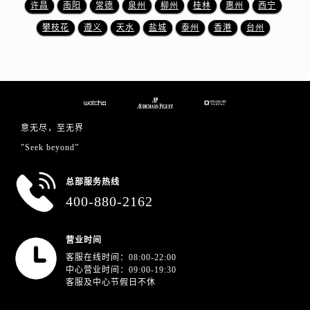
江苏省南京市秦淮区中山南路1号南京中心22层22-C1-C3室爱彼售后服务中心（需提前预约）
许昌
南阳
常德
泉州
柳州
桂林
惠州
西宁
江苏省宿迁市宿城区西湖路爱彼售后服务中心（需提前预约）
攀枝花
遵义
天水
盐城
泰州
香港
台州
江苏省泰州市海陵区永定东路399号置地商务中心东塔（华润万象城）17层1706室爱彼售后服务中心（需提前预约）
江苏省徐州市鼓楼区淮海东路29号苏宁广场IFC国际金融中心35层3508室爱彼售后服务中心（需提前预约）
江苏省盐城市盐都区世纪大道5号盐城金融城写字楼1号楼16层1604室爱彼售后服务中心（需提前预约）
江苏省扬州市邗江区国展路29号星耀天地写字楼1号楼18层1803室爱彼售后服务中心（需提前预约）
江苏省镇江市京口区中山东路爱彼售后服务中心（需提前预约）
意无尽，至无界
江西省抚州市临川区赣东大道爱彼售后服务中心（需提前预约）
"Seek beyond”
江西省赣州市章贡区文清路爱彼售后服务中心（需提前预约）
江西省吉安市吉州区井冈山大道爱彼售后服务中心（需提前预约）
总部服务热线
400-880-2162
江西省景德镇市珠山区珠山中路爱彼售后服务中心（需提前预约）
江西省九江市浔阳区浔阳路爱彼售后服务中心（需提前预约）
江西省南昌市红谷滩新区红谷中大道998号绿地双子塔（中央广场）A1座办公楼14层1407室爱彼售后服务中心（需提前预约）
营业时间
江西省萍乡市安源区萍安北大道与康庄路交叉口爱彼售后服务中心（需提前预约）
客服在线时间：08:00-22:00
中心营业时间：09:00-19:30
江西省上饶市信州区滨江西路爱彼售后服务中心（需提前预约）
客服及中心节假日不休
江西省新余市渝水区北湖西路爱彼售后服务中心（需提前预约）