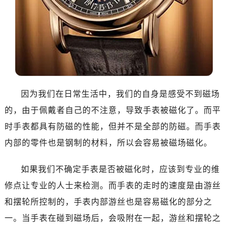
沈阳市沈河区中街路137号亨得利名表服务中心（品牌授权店）1层整层（需提前预约）
沈阳市沈河区中街路83号亨得利名表服务中心（品牌授权店）1层整层（需提前预约）
乌鲁木齐市天山区红山路26号时代广场（CCMALL）C座17层17-B（需提前预约）
温州市鹿城区锦绣路1067号置信广场10层1015室（需提前预约）
哈尔滨市道里区友谊西路600号富力中心T2座写字楼29层03室（需提前预约）
大连市中山区人民路15号国际金融大厦7层G室（需提前预约）
佛山市禅城区季华五路57号万科金融中心C座12层1205室（需提前预约）
因为我们在日常生活中，我们的自身是感受不到磁场
东莞市东城街道鸿福东路1号民盈国贸中心T1写字楼9层907室（需提前预约）
的，由于佩戴者自己的不注意，导致手表被磁化了。而平
无锡市梁溪区人民中路139号恒隆广场写字楼1座11层1104室（需提前预约）
时手表都具有防磁的性能，但并不是全部的防磁。而手表
南通市崇川区工农路57号圆融广场写字楼16层1603室（需提前预约）
内部的零件也是钢制的材料，所以会容易被磁场磁化。
苏州市苏州工业园区星港街199号苏州中心办公楼C座22层08室（需提前预约）
武汉市江汉区解放大道686号世界贸易大厦38层09室（需提前预约）
如果我们不确定手表是否被磁化时，应该到专业的维
南宁市青秀区金湖路59号地王大厦12楼1224室（需提前预约）
修点让专业的人士来检测。而手表的走时的速度是由游丝
合肥市蜀山区潜山路111号万象城华润大厦B座12楼03室（需提前预约）
和摆轮所控制的，手表内部游丝也是容易磁化的部分之
泉州市丰泽区宝洲路729号浦西万达中心写字楼A座7楼709室（需提前预约）
一。当手表在碰到磁场后，会吸附在一起，游丝和摆轮之
青岛市南区山东路6号华润大厦B座22层04室（需提前预约）