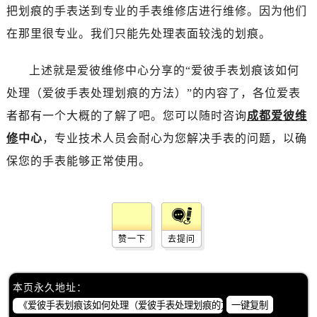
青岛市南区山东路6号华润大厦B座22层04室（需提前预约）
把划痕的手表送到专业的手表维修店进行维修。因为他们
烟台市芝罘区胜利路139号万达金融中心A座907室（需提前预约）
在那里很专业。我们只能先处理表面较浅的划痕。
长春市朝阳区西安大路727号中银大厦A座(旺进大厦)18层09室（需提前预约）
贵阳市南明区都司高架桥路33号亨特国际金融中心14楼14D（需提前预约）
上述就是爱彼维修中心分享的“爱彼手表划痕该如何
昆明市盘龙区北京路928号同德昆明广场写字楼10层06室（需提前预约）
处理（爱彼手表处理划痕的方法）”的内容了，各位爱表
石家庄市长安区中山东路39号勒泰中心写字楼B座13层07室（需提前预约）
者都有一个大概的了解了吧。您可以随时咨询
成都爱彼维
西安市碑林区南关正街88号华侨城长安国际中心E座6楼10室（需提前预约）
修
中心
，专业技术人员会耐心为您解决手表的问题，以确
海口市龙华区金贸东路5号海口华润大厦B座17层1707室（需提前预约）
保您的手表能够正常使用。
唐山市路南区新华东道100号万达广场写字楼A座10层1002室（需提前预约）
台州市椒江区东海大道1800号腾达中心东1幢20楼2002室（需提前预约）
内蒙古自治区呼和浩特市玉泉区大学西街70号华润万象城写字楼（鄂尔多斯大厦）23层2326室（需提前预约）
甘肃省兰州市七里河区西津西路16号兰州中心写字楼21层2102室（需提前预约）
赞一下
去提问
重庆市解放碑渝中区民权路28号英利国际金融中心写字楼20层01室（需提前预约）
黑龙江省大庆市萨尔图区会战大街爱彼售后服务中心（需提前预约）
黑龙江省鹤岗市向阳区红军路爱彼售后服务中心（需提前预约）
本页永久地址：
黑龙江省黑河市爱辉区中央街爱彼售后服务中心（需提前预约）
一键复制