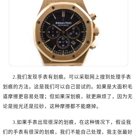
太原市迎泽区解放路15号亨得利名表服务中心（品牌授权店）3层整层（需提前预约）
沈阳市沈河区中街路137号亨得利名表服务中心（品牌授权店）1层整层（需提前预约）
沈阳市沈河区中街路83号亨得利名表服务中心（品牌授权店）1层整层（需提前预约）
乌鲁木齐市天山区红山路26号时代广场（CCMALL）C座17层17-B（需提前预约）
温州市鹿城区锦绣路1067号置信广场10层1015室（需提前预约）
哈尔滨市道里区友谊西路600号富力中心T2座写字楼29层03室（需提前预约）
大连市中山区人民路15号国际金融大厦7层G室（需提前预约）
佛山市禅城区季华五路57号万科金融中心C座12层1205室（需提前预约）
东莞市东城街道鸿福东路1号民盈国贸中心T1写字楼9层907室（需提前预约）
2.我们发现手表有划痕。可以采取网上搜到处理手表
无锡市梁溪区人民中路139号恒隆广场写字楼1座11层1104室（需提前预约）
划痕的方法。这是我们可以自己尝试的。如果是大面积毛
南通市崇川区工农路57号圆融广场写字楼16层1603室（需提前预约）
道摩擦更容易处理；但如果深划痕，就更麻烦了，因为无
苏州市苏州工业园区星港街199号苏州中心办公楼C座22层08室（需提前预约）
武汉市江汉区解放大道686号世界贸易大厦38层09室（需提前预约）
论是抛光还是拉砂，这种摩擦都不能磨掉。
南宁市青秀区金湖路59号地王大厦12楼1224室（需提前预约）
3.如果手表出现很深的划痕，在这种情况下，假设我
合肥市蜀山区潜山路111号万象城华润大厦B座12楼03室（需提前预约）
泉州市丰泽区宝洲路729号浦西万达中心写字楼A座7楼709室（需提前预约）
们的手表有很深的划痕，我们不能自己处理，我主张最好