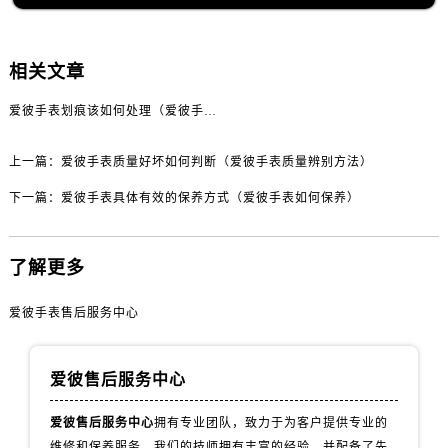
黑龙江省鸡西市鸡冠区红军路爱彼售后服务中心（需提前预约）
黑龙江省佳木斯市向阳区长安路爱彼售后服务中心（需提前预约）
黑龙江省牡丹江市东安区太平路爱彼售后服务中心（需提前预约）
相关文章
黑龙江省七台河市桃山区大同街爱彼售后服务中心（需提前预约）
爱彼手表划痕该如何处理（爱彼手表处理划痕的方法）
黑龙江省齐齐哈尔市龙沙区龙华路爱彼售后服务中心（需提前预约）
黑龙江省双鸭山市尖山区新兴大街爱彼售后服务中心（需提前预约）
上一篇：
爱彼手表质量好坏如何判断（爱彼手表质量辨别方法）
黑龙江省绥化市北林区新华街与康庄路交叉口爱彼售后服务中心（需提前预约）
下一篇：
爱彼手表具体有效的保养方式（爱彼手表如何保养）
黑龙江省伊春市伊美区通河路爱彼售后服务中心（需提前预约）
吉林省白城市洮北区明仁南街爱彼售后服务中心（需提前预约）
吉林省白山市浑江区浑江大街爱彼售后服务中心（需提前预约）
了解更多
吉林省吉林市船营区河南街爱彼售后服务中心（需提前预约）
爱彼手表售后服务中心
吉林省辽源市龙山区人民大街爱彼售后服务中心（需提前预约）
吉林省梅河口市新华街道梅河大街爱彼售后服务中心（需提前预约）
吉林省四平市铁东区紫气大路与南九经街交汇处爱彼售后服务中心（需提前预约）
爱彼售后服务中心
吉林省松原市宁江区五环大街爱彼售后服务中心（需提前预约）
爱彼售后服务中心
拥有专业团队，致力于为客户提供专业的
吉林省通化市东昌区环通乡江南大街爱彼售后服务中心（需提前预约）
维修和保养服务。我们的技师拥有丰富的经验，并配备了先