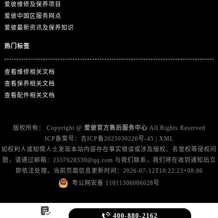
江西省新余市渝水区北湖西路爱彼售后服务中心（需提前预约）
爱彼维修及保养项目
爱彼中国区服务网点
江西省宜春市袁州区中山中路爱彼售后服务中心（需提前预约）
爱彼最新资讯及保养知识
江西省鹰潭市月湖区胜利东路爱彼售后服务中心（需提前预约）
山东省德州市德城区东风中路爱彼售后服务中心（需提前预约）
热门标签
山东省东营市东营区济南路爱彼售后服务中心（需提前预约）
山东省济南市历下区经十路11111号华润中心写字楼（万象城）15层1508室爱彼售后服务中心（需提前预约）
查看维修相关文档
查看保养相关文档
山东省济宁市任城区太白楼路爱彼售后服务中心（需提前预约）
查看配件相关文档
山东省莱芜市文化南路8号银座商城名表维修一楼名表维修爱彼售后服务中心（需提前预约）
山东省临沂市兰山区解放路爱彼售后服务中心（需提前预约）
山东省日照市东港区烟台路爱彼售后服务中心（需提前预约）
版权所有：
Copyright @
爱彼官方售后服务中心
All Rights Reserved
ICP备案号：
吉ICP备2025030220号-45
|
XML
山东省泰安市泰山区财源街道泰山大街爱彼售后服务中心（需提前预约）
如权利人或知情人士发现本站内容存在事实错误或涉及版权、名誉权等侵权问
山东省威海市环翠区新威海路89号振华商厦一楼名表维修爱彼售后服务中心（需提前预约）
题，请通过邮箱：2557628530@qq.com 与我们联系，我们将在收到通知后立
山东省潍坊市奎文区东风东街爱彼售后服务中心（需提前预约）
即依法处理。当前页面信息更新时间：2026-07-12T10:22:23+08:00
山东省枣庄市滕州市北辛路与善国路交叉口爱彼售后服务中心（需提前预约）
粤公网安备 11011306006028号
山东省淄博市张店区金晶大道爱彼售后服务中心（需提前预约）
上海市黄浦区南京东路299号宏伊国际广场写字楼8层806室爱彼售后服务中心（需提前预约）


400-880-2162