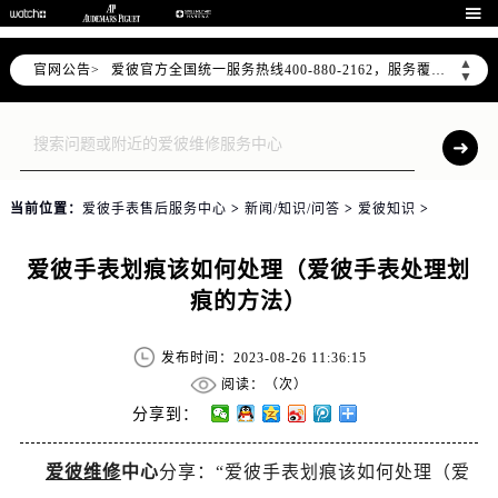
2026年7月爱彼中国区售后服务网络优化升级公告

2026年7月爱彼全国官方售后客户服务热线：400-880-2162
▲
官网公告>
爱彼官方全国统一服务热线400-880-2162，服务覆盖中国大陆、香港、澳门、台湾全部区域（非大陆需加拨“+86”）
▼
2026年7月爱彼售后服务中心最新网点地址：
北京市东城区东长安街1号东方广场写字楼W3座6层602室（需提前预约）
北京市朝阳区建国门外大街甲6号华熙国际中心写字楼D座11层1102室（需提前预约）
天津市和平区赤峰道136号天津国际金融中心写字楼26层2603室（需提前预约）
当前位置：
爱彼手表售后服务中心
>
新闻/知识/问答
>
爱彼知识
>
上海市徐汇区虹桥路3号港汇中心写字楼2座37层3705室（需提前预约）
上海市黄浦区南京东路299号宏伊国际广场写字楼8层806室（需提前预约）
爱彼手表划痕该如何处理（爱彼手表处理划
南京市秦淮区中山南路1号（新街口）南京中心写字楼22层C1-1室（需提前预约）
痕的方法）
常州市新北区龙锦路1590号现代传媒中心写字楼5号楼10层1008室（需提前预约）
徐州市鼓楼区淮海东路29号苏宁广场IFC国际金融中心写字楼35层3508室（需提前预约）
发布时间：2023-08-26 11:36:15
扬州市邗江区国展路29号星耀天地写字楼1号楼18层1803室（需提前预约）
阅读：（
次）
盐城市盐都区世纪大道5号盐城金融城写字楼1号楼16层1604室（需提前预约）
分享到：
泰州市海陵区永定东路399号置地商务中心东塔写字楼（华润万象城）17层1706室（需提前预约）
爱彼维修
中心
分享：“爱彼手表划痕该如何处理（爱
宁波市江北区大闸南路500号来福士广场办公楼20层2009室（需提前预约）