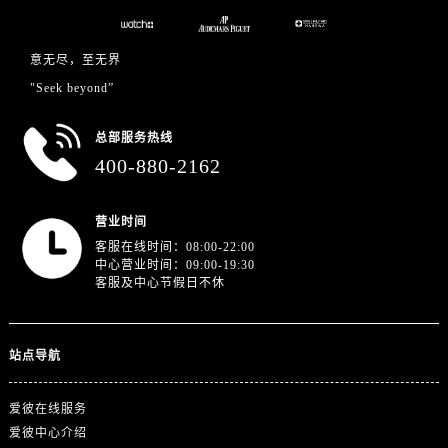
江苏省连云港市海州区通灌北路爱彼售后服务中心（需提前预约）
江苏省南京市秦淮区中山南路1号南京中心22层22-C1-C3室爱彼售后服务中心（需提前预约）
意无尽，至无界
江苏省宿迁市宿城区西湖路爱彼售后服务中心（需提前预约）
"Seek beyond”
江苏省泰州市海陵区永定东路399号置地商务中心东塔（华润万象城）17层1706室爱彼售后服务中心（需提前预约）
江苏省徐州市鼓楼区淮海东路29号苏宁广场IFC国际金融中心35层3508室爱彼售后服务中心（需提前预约）
总部服务热线
江苏省盐城市盐都区世纪大道5号盐城金融城写字楼1号楼16层1604室爱彼售后服务中心（需提前预约）
400-880-2162
江苏省扬州市邗江区国展路29号星耀天地写字楼1号楼18层1803室爱彼售后服务中心（需提前预约）
江苏省镇江市京口区中山东路爱彼售后服务中心（需提前预约）
营业时间
江西省抚州市临川区赣东大道爱彼售后服务中心（需提前预约）
客服在线时间：08:00-22:00
江西省赣州市章贡区文清路爱彼售后服务中心（需提前预约）
中心营业时间：09:00-19:30
客服及中心节假日不休
江西省吉安市吉州区井冈山大道爱彼售后服务中心（需提前预约）
江西省景德镇市珠山区珠山中路爱彼售后服务中心（需提前预约）
江西省九江市浔阳区浔阳路爱彼售后服务中心（需提前预约）
站点导航
江西省南昌市红谷滩新区红谷中大道998号绿地双子塔（中央广场）A1座办公楼14层1407室爱彼售后服务中心（需提前预约）
江西省萍乡市安源区萍安北大道与康庄路交叉口爱彼售后服务中心（需提前预约）
爱彼在线服务
江西省上饶市信州区滨江西路爱彼售后服务中心（需提前预约）
爱彼中心介绍