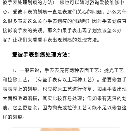
彼手表处理划痕的方法）”您也可以随时咨询爱彼维修中
杭州市上城区钱江路1366号华润大厦写字楼A座5层503-5室（需提前预约）
金华市金东区东市南街777号金华万达广场写字楼4号楼22层2209室（需提前预约）
心。爱彼手表的划痕一直是表友们关心的问题，那么为什
绍兴市越城区胜利东路379号世茂天际中心写字楼8层805室（需提前预约）
么很多表友这么关心手表划痕的问题呢？因为手表划痕直
嘉兴市南湖区广益路705号嘉兴世界贸易中心写字楼A座13层1304室（需提前预约）
接影响手表的美观。那么如果手表出现了划痕该怎么办
南昌市红谷滩新区红谷中大道998号绿地双子塔（中央广场）A1座办公楼14层07室（需提前预约）
呢？让我们来看看手表出现划痕的处理方法。
济南市历下区经十路11111号华润中心写字楼（万象城）15层1508室（需提前预约）
广州市天河区天河路230号万菱汇国际中心写字楼A塔7层704室（需提前预约）
爱彼手表划痕处理方法：
广州市越秀区环市东路371-375号世界贸易中心大厦南塔写字楼15层07室（需提前预约）
深圳市罗湖区深南东路5001号华润大厦写字楼17层1701室（需提前预约）
1、一般来说，手表表壳有两种表面工艺：抛光工艺
惠州市惠城区江北文昌一路7号华贸大厦写字楼1座30层05室（需提前预约）
和拉砂工艺，（有些手表有以上两种工艺）。想要修复手
厦门市思明区湖滨东路95号华润大厦写字楼B座11层1104室（需提前预约）
表表壳上的划痕，也应按原工艺进行修复，如果手表出现
福州市鼓楼区五四路128-1号恒力城写字楼15层03室（需提前预约）
大面积毛道磨损，其实比较容易处理；但如果有更深的划
成都市锦江区人民东路6号SAC东原中心写字楼24层2406B室（需提前预约）
痕，它会更复杂，因为抛光或拉砂工艺可能不足以修复这
重庆市江北区观音桥步行街2号融恒时代广场写字楼9层902室（需提前预约）
样的划痕。
长沙市芙蓉区定王台街道建湘路393号世茂环球金融中心写字楼（芙蓉广场）10层13室（需提前预约）
郑州市二七区铭功路10号华润大厦写字楼29层2905室（需提前预约）