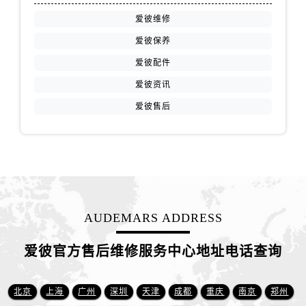
山西省临汾市尧都区解放路爱彼售后服务中心（需提前预约）
爱彼维修
山西省吕梁市离石区永宁中路与建设街交叉口爱彼售后服务中心（需提前预约）
爱彼保养
山西省朔州市朔城区怡西路与鄯阳西街交汇处爱彼售后服务中心（需提前预约）
山西省忻州市忻府区和平东街与七一南路交叉口爱彼售后服务中心（需提前预约）
爱彼配件
山西省阳泉市郊区平阳东街与新城大道交叉口爱彼售后服务中心（需提前预约）
爱彼资讯
山西省运城市盐湖区河东街爱彼售后服务中心（需提前预约）
爱彼售后
山西省长治市潞州区英雄中路爱彼售后服务中心（需提前预约）
山西省太原市迎泽区迎泽街道解放路15号亨得利名表维修授权店3楼爱彼售后服务中心（需提前预约）
天津市和平区赤峰道136号天津国际金融中心26层2603室爱彼售后服务中心（需提前预约）
安徽省安庆市迎江区人民路爱彼售后服务中心（需提前预约）
安徽省蚌埠市蚌山区淮河路爱彼售后服务中心（需提前预约）
安徽省亳州市谯城区魏武大道爱彼售后服务中心（需提前预约）
AUDEMARS ADDRESS
安徽省池州市贵池区长江路爱彼售后服务中心（需提前预约）
爱彼官方售后维修服务中心地址电话查询
安徽省滁州市琅琊区南谯北路爱彼售后服务中心（需提前预约）
安徽省阜阳市颍州区颍州北路爱彼售后服务中心（需提前预约）
北京
上海
广州
深圳
天津
成都
重庆
南京
郑州
安徽省淮北市相山区淮海路爱彼售后服务中心（需提前预约）