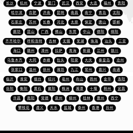
安徽省淮南市田家庵区国庆中路爱彼售后服务中心（需提前预约）
长沙
杭州
宁波
厦门
武汉
西安
大连
福州
贵阳
安徽省黄山市屯溪区黄山西路爱彼售后服务中心（需提前预约）
哈尔滨
合肥
济南
昆明
南昌
南宁
青岛
沈阳
安徽省六安市金安区解放中路爱彼售后服务中心（需提前预约）
石家庄
苏州
长春
河北
太原
保定
唐山
邯郸
安徽省马鞍山市雨山区湖南西路爱彼售后服务中心（需提前预约）
廊坊
昆山
广西
佛山
东莞
中山
德阳
绵阳
安徽省宿州市埇桥区人民中路爱彼售后服务中心（需提前预约）
齐齐哈尔
呼和浩特
吉林
无锡
芜湖
珠海
汕头
三亚
安徽省铜陵市铜官区石城大道爱彼售后服务中心（需提前预约）
海口
赣州
漳州
拉萨
青海
新疆
兰州
银川
安徽省芜湖市镜湖区中山路步行街爱彼售后服务中心（需提前预约）
乌鲁木齐
大同
赤峰
包头
阳泉
大庆
秦皇岛
沧州
安徽省宣城市宣州区叠嶂西路爱彼售后服务中心（需提前预约）
福建省龙岩市新罗区九一南路爱彼售后服务中心（需提前预约）
张家口
温州
徐州
潍坊
九江
常州
嘉兴
南通
福建省南平市建阳区人民西路爱彼售后服务中心（需提前预约）
临沂
淮安
烟台
绍兴
亳州
舟山
扬州
金华
洛阳
福建省宁德市蕉城区天湖东路爱彼售后服务中心（需提前预约）
岳阳
衡阳
黄石
襄阳
株洲
湘潭
十堰
荆州
宜昌
福建省莆田市城厢区霞林街道荔华东大道爱彼售后服务中心（需提前预约）
许昌
南阳
常德
泉州
柳州
桂林
惠州
西宁
福建省三明市三元区东乾二路爱彼售后服务中心（需提前预约）
攀枝花
遵义
天水
盐城
泰州
香港
台州
福建省漳州市龙文区步港路爱彼售后服务中心（需提前预约）
江苏省常州市新北区龙锦路1590号现代传媒中心5号楼10层1008室爱彼售后服务中心（需提前预约）
江苏省淮安市清江浦区淮海北路爱彼售后服务中心（需提前预约）