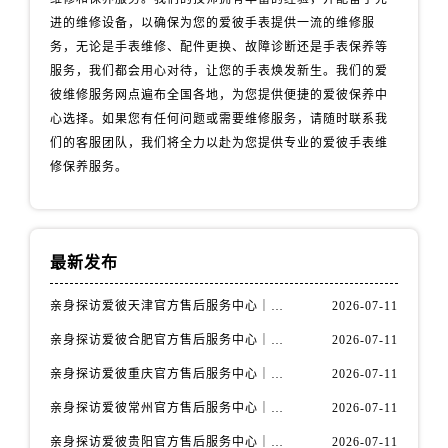
吉林省延边市延吉市解放路爱彼售后服务中心（需提前预约）
进的维修设备，以确保为您的爱彼手表提供一流的维修服
辽宁省鞍山市铁东区站前街爱彼售后服务中心（需提前预约）
务，无论是手表维修、配件更换、故障诊断还是手表保养等
辽宁省本溪市平山区胜利路爱彼售后服务中心（需提前预约）
服务，我们都会用心对待，让您的手表焕发新生。我们的爱
辽宁省朝阳市双塔区新华路爱彼售后服务中心（需提前预约）
彼维修服务网点遍布全国各地，为您提供便捷的爱彼保养中
心选择。如果您有任何问题或需要维修服务，请随时联系我
辽宁省丹东市振兴区七经街爱彼售后服务中心（需提前预约）
们的客服团队，我们将全力以赴为您提供专业的爱彼手表维
辽宁省抚顺市新抚区东一路爱彼售后服务中心（需提前预约）
修保养服务。
辽宁省阜新市海州区解放大街爱彼售后服务中心（需提前预约）
辽宁省葫芦岛市连山区中央路爱彼售后服务中心（需提前预约）
辽宁省锦州市古塔区中央大街爱彼售后服务中心（需提前预约）
辽宁省辽阳市白塔区新运大街爱彼售后服务中心（需提前预约）
最新发布
辽宁省盘锦市兴隆台区石油大街爱彼售后服务中心（需提前预约）
亲身探访爱彼天津官方售后服务中心｜全部地址与售后电话（2026年7月最新）
2026-07-11
辽宁省铁岭市银州区南马路爱彼售后服务中心（需提前预约）
亲身探访爱彼合肥官方售后服务中心｜热线电话与网点地址（2026年7月最新）
2026-07-11
辽宁省营口市站前区市府路与渤海大街交叉口爱彼售后服务中心（需提前预约）
辽宁省沈阳市沈河区中街路137号亨得利名表维修授权店1楼爱彼售后服务中心（需提前预约）
亲身探访爱彼重庆官方售后服务中心｜详细地址与售后电话（2026年7月最新）
2026-07-11
辽宁省沈阳市沈河区中街路83号亨得利名表维修授权店1楼爱彼售后服务中心（需提前预约）
亲身探访爱彼常州官方售后服务中心｜热线与地址（2026年7月最新）
2026-07-11
北京市朝阳区建国门外大街甲6号华熙国际中心D座11层1102室爱彼售后服务中心（需提前预约）
亲身探访爱彼贵阳官方售后服务中心｜网点地址及热线（2026年7月最新）
2026-07-11