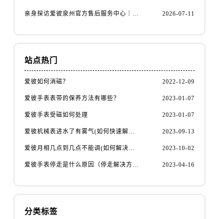
北京市东城区东长安街1号王府井东方广场W3座6层602室爱彼售后服务中心（需提前预约）
亲身探访爱彼泉州官方售后服务中心｜服务热线及具体地址（2026年7月最新）
2026-07-11
河北省保定市竞秀区朝阳北大街北国先天下爱彼售后服务中心（需提前预约）
内蒙古自治区阿拉善盟市左旗土尔扈特大街爱彼售后服务中心（需提前预约）
内蒙古自治区巴彦淖尔市临河区新华街爱彼售后服务中心（需提前预约）
内蒙古自治区包头市青山区幸福路甲3号王府井百货名表维修爱彼售后服务中心（需提前预约）
站点热门
内蒙古自治区赤峰市红山区哈达街爱彼售后服务中心（需提前预约）
爱彼如何消磁？
2022-12-09
内蒙古自治区鄂尔多斯市东胜区伊金霍洛街爱彼售后服务中心（需提前预约）
爱彼手表表带的保养方法有哪些？
2023-01-07
内蒙古自治区呼伦贝尔市海拉尔区中央街爱彼售后服务中心（需提前预约）
内蒙古自治区通辽市科尔沁区明仁大街爱彼售后服务中心（需提前预约）
爱彼手表受磁如何处理
2023-01-07
内蒙古自治区乌海市海勃湾区人民南路爱彼售后服务中心（需提前预约）
爱彼机械表进水了有雾气(如何快速解决问题)
2023-09-13
内蒙古自治区乌兰察布市集宁区恩和大街爱彼售后服务中心（需提前预约）
爱彼月相几点到几点不能调(如何解决问题)
2023-10-02
内蒙古自治区锡林郭勒盟市锡林浩特市光明街与额尔敦路交叉口爱彼售后服务中心（需提前预约）
爱彼手表停走是什么原因（停走解决方法）
2023-04-16
内蒙古自治区兴安盟市乌兰浩特市兴安大街爱彼售后服务中心（需提前预约）
山西省大同市平城区迎宾街爱彼售后服务中心（需提前预约）
山西省晋城市城区黄华街爱彼售后服务中心（需提前预约）
山西省晋中市榆次区顺城街爱彼售后服务中心（需提前预约）
分类标签