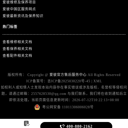
山东省临沂市兰山区解放路爱彼售后服务中心（需提前预约）
爱彼维修及保养项目
爱彼中国区服务网点
山东省日照市东港区烟台路爱彼售后服务中心（需提前预约）
爱彼最新资讯及保养知识
山东省泰安市泰山区财源街道泰山大街爱彼售后服务中心（需提前预约）
山东省威海市环翠区新威海路89号振华商厦一楼名表维修爱彼售后服务中心（需提前预约）
热门标签
山东省潍坊市奎文区东风东街爱彼售后服务中心（需提前预约）
查看维修相关文档
山东省枣庄市滕州市北辛路与善国路交叉口爱彼售后服务中心（需提前预约）
查看保养相关文档
山东省淄博市张店区金晶大道爱彼售后服务中心（需提前预约）
查看配件相关文档
上海市黄浦区南京东路299号宏伊国际广场写字楼8层806室爱彼售后服务中心（需提前预约）
上海市徐汇区虹桥路3号港汇中心2座37层3705室爱彼售后服务中心（需提前预约）
浙江省杭州市上城区钱江路1366号华润大厦A座5层503-5室爱彼售后服务中心（需提前预约）
版权所有：
Copyright @
爱彼官方售后服务中心
All Rights Reserved
ICP备案号：
吉ICP备2025030220号-45
|
XML
浙江省湖州市吴兴区劳动路爱彼售后服务中心（需提前预约）
如权利人或知情人士发现本站内容存在事实错误或涉及版权、名誉权等侵权问
浙江省嘉兴市南湖区广益路705号嘉兴世界贸易中心A座13层1304室爱彼售后服务中心（需提前预约）
题，请通过邮箱：2557628530@qq.com 与我们联系，我们将在收到通知后立
浙江省金华市金东区东市南街777号金华万达广场4号楼22楼2209室爱彼售后服务中心（需提前预约）
即依法处理。当前页面信息更新时间：2026-07-12T10:22:13+08:00
浙江省丽水市莲都区解放街爱彼售后服务中心（需提前预约）
粤公网安备 11011306006028号
浙江省宁波市江北区大闸南路500号来福士广场办公楼20层2009室爱彼售后服务中心（需提前预约）
浙江省衢州市柯城区上街爱彼售后服务中心（需提前预约）


400-880-2162