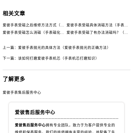
吉林省白城市洮北区明仁南街爱彼售后服务中心（需提前预约）
吉林省白山市浑江区浑江大街爱彼售后服务中心（需提前预约）
相关文章
吉林省吉林市船营区河南街爱彼售后服务中心（需提前预约）
爱彼手表受磁之后维修方法方式（怎样预防爱彼手表受磁）
爱彼手表受磁具体消磁方法（手表磁化怎么办）
吉林省辽源市龙山区人民大街爱彼售后服务中心（需提前预约）
爱彼手表受磁怎么消磁（手表磁化怎么办）
爱彼手表受磁了有办法消磁吗？（解决办法）
吉林省梅河口市新华街道梅河大街爱彼售后服务中心（需提前预约）
吉林省四平市铁东区紫气大路与南九经街交汇处爱彼售后服务中心（需提前预约）
上一篇：
爱彼手表抛光的具体方法（爱彼手表抛光的正确方法）
吉林省松原市宁江区五环大街爱彼售后服务中心（需提前预约）
下一篇：
该如何打磨爱彼手表机芯（手表机芯打磨知识）
吉林省通化市东昌区环通乡江南大街爱彼售后服务中心（需提前预约）
吉林省延边市延吉市解放路爱彼售后服务中心（需提前预约）
辽宁省鞍山市铁东区站前街爱彼售后服务中心（需提前预约）
了解更多
辽宁省本溪市平山区胜利路爱彼售后服务中心（需提前预约）
爱彼手表售后服务中心
辽宁省朝阳市双塔区新华路爱彼售后服务中心（需提前预约）
辽宁省丹东市振兴区七经街爱彼售后服务中心（需提前预约）
辽宁省抚顺市新抚区东一路爱彼售后服务中心（需提前预约）
爱彼售后服务中心
辽宁省阜新市海州区解放大街爱彼售后服务中心（需提前预约）
爱彼售后服务中心
拥有专业团队，致力于为客户提供专业的
辽宁省葫芦岛市连山区中央路爱彼售后服务中心（需提前预约）
维修和保养服务。我们的技师拥有丰富的经验，并配备了先