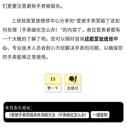
唐山市路南区新华东道100号万达广场写字楼A座10层1002室（需提前预约）
们更要注意避免手表被磁化。
台州市椒江区东海大道1800号腾达中心东1幢20楼2002室（需提前预约）
内蒙古自治区呼和浩特市玉泉区大学西街70号华润万象城写字楼（鄂尔多斯大厦）23层2326室（需提前预约）
上述就是爱彼维修中心分享的“爱彼手表受磁了该如
甘肃省兰州市七里河区西津西路16号兰州中心写字楼21层2102室（需提前预约）
何处理（手表磁化怎么办）”的内容了，各位爱表者都有
重庆市解放碑渝中区民权路28号英利国际金融中心写字楼20层01室（需提前预约）
一个大概的了解了吧。您可以随时咨询
成都爱彼维修
中
黑龙江省大庆市萨尔图区会战大街爱彼售后服务中心（需提前预约）
心
，专业技术人员会耐心为您解决手表的问题，以确保您
黑龙江省鹤岗市向阳区红军路爱彼售后服务中心（需提前预约）
的手表能够正常使用。
黑龙江省黑河市爱辉区中央街爱彼售后服务中心（需提前预约）
黑龙江省鸡西市鸡冠区红军路爱彼售后服务中心（需提前预约）
黑龙江省佳木斯市向阳区长安路爱彼售后服务中心（需提前预约）
15
黑龙江省牡丹江市东安区太平路爱彼售后服务中心（需提前预约）
赞一下
去提问
黑龙江省七台河市桃山区大同街爱彼售后服务中心（需提前预约）
黑龙江省齐齐哈尔市龙沙区龙华路爱彼售后服务中心（需提前预约）
黑龙江省双鸭山市尖山区新兴大街爱彼售后服务中心（需提前预约）
本页永久地址：
黑龙江省绥化市北林区新华街与康庄路交叉口爱彼售后服务中心（需提前预约）
一键复制
黑龙江省伊春市伊美区通河路爱彼售后服务中心（需提前预约）