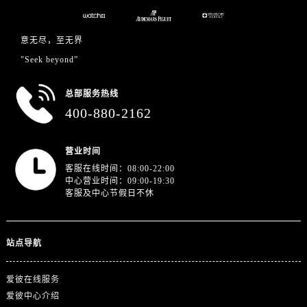
江西省抚州市临川区赣东大道爱彼售后服务中心（需提前预约）
江西省赣州市章贡区文清路爱彼售后服务中心（需提前预约）
意无尽，至无界
江西省吉安市吉州区井冈山大道爱彼售后服务中心（需提前预约）
"Seek beyond”
江西省景德镇市珠山区珠山中路爱彼售后服务中心（需提前预约）
江西省九江市浔阳区浔阳路爱彼售后服务中心（需提前预约）
总部服务热线
江西省南昌市红谷滩新区红谷中大道998号绿地双子塔（中央广场）A1座办公楼14层1407室爱彼售后服务中心（需提前预约）
400-880-2162
江西省萍乡市安源区萍安北大道与康庄路交叉口爱彼售后服务中心（需提前预约）
江西省上饶市信州区滨江西路爱彼售后服务中心（需提前预约）
营业时间
江西省新余市渝水区北湖西路爱彼售后服务中心（需提前预约）
客服在线时间：08:00-22:00
江西省宜春市袁州区中山中路爱彼售后服务中心（需提前预约）
中心营业时间：09:00-19:30
客服及中心节假日不休
江西省鹰潭市月湖区胜利东路爱彼售后服务中心（需提前预约）
山东省德州市德城区东风中路爱彼售后服务中心（需提前预约）
山东省东营市东营区济南路爱彼售后服务中心（需提前预约）
站点导航
山东省济南市历下区经十路11111号华润中心写字楼（万象城）15层1508室爱彼售后服务中心（需提前预约）
山东省济宁市任城区太白楼路爱彼售后服务中心（需提前预约）
爱彼在线服务
山东省莱芜市文化南路8号银座商城名表维修一楼名表维修爱彼售后服务中心（需提前预约）
爱彼中心介绍