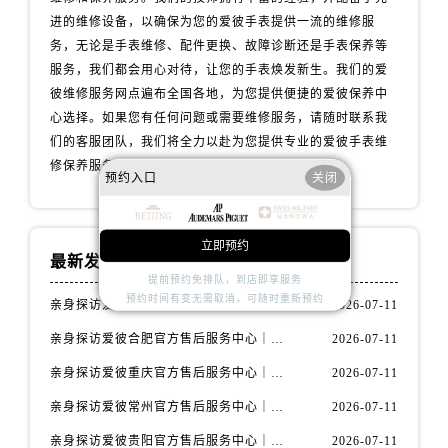
辽宁省锦州市古塔区中央大街爱彼售后服务中心（需提前预约）
进的维修设备，以确保为您的爱彼手表提供一流的维修服
辽宁省辽阳市白塔区新运大街爱彼售后服务中心（需提前预约）
务，无论是手表维修、配件更换、故障诊断还是手表保养等
辽宁省盘锦市兴隆台区石油大街爱彼售后服务中心（需提前预约）
服务，我们都会用心对待，让您的手表焕发新生。我们的爱
辽宁省铁岭市银州区南马路爱彼售后服务中心（需提前预约）
彼维修服务网点遍布全国各地，为您提供便捷的爱彼保养中
心选择。如果您有任何问题或需要维修服务，请随时联系我
辽宁省营口市站前区市府路与渤海大街交叉口爱彼售后服务中心（需提前预约）
们的客服团队，我们将全力以赴为您提供专业的爱彼手表维
辽宁省沈阳市沈河区中街路137号亨得利名表维修授权店1楼爱彼售后服务中心（需提前预约）
修保养服务。
辽宁省沈阳市沈河区中街路83号亨得利名表维修授权店1楼爱彼售后服务中心（需提前预约）
预约入口
关闭
北京市朝阳区建国门外大街甲6号华熙国际中心D座11层1102室爱彼售后服务中心（需提前预约）
北京市东城区东长安街1号王府井东方广场W3座6层602室爱彼售后服务中心（需提前预约）
立即预约
河北省保定市竞秀区朝阳北大街北国先天下爱彼售后服务中心（需提前预约）
最新发布
提前预约免排队，到店即享服务
内蒙古自治区阿拉善盟市左旗土尔扈特大街爱彼售后服务中心（需提前预约）
预约时间有变无需取消，可随时重新预约
亲身探访爱彼天津官方售后服务中心｜全部地址与售后电话（2026年7月最新）
2026-07-11
内蒙古自治区巴彦淖尔市临河区新华街爱彼售后服务中心（需提前预约）
亲身探访爱彼合肥官方售后服务中心｜热线电话与网点地址（2026年7月最新）
2026-07-11
内蒙古自治区包头市青山区幸福路甲3号王府井百货名表维修爱彼售后服务中心（需提前预约）
内蒙古自治区赤峰市红山区哈达街爱彼售后服务中心（需提前预约）
亲身探访爱彼重庆官方售后服务中心｜详细地址与售后电话（2026年7月最新）
2026-07-11
内蒙古自治区鄂尔多斯市东胜区伊金霍洛街爱彼售后服务中心（需提前预约）
亲身探访爱彼常州官方售后服务中心｜热线与地址（2026年7月最新）
2026-07-11
内蒙古自治区呼伦贝尔市海拉尔区中央街爱彼售后服务中心（需提前预约）
亲身探访爱彼贵阳官方售后服务中心｜网点地址及热线（2026年7月最新）
2026-07-11