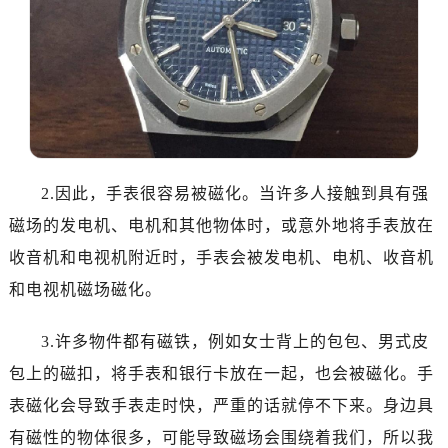
东莞市东城街道鸿福东路1号民盈国贸中心T1写字楼9层907室（需提前预约）
无锡市梁溪区人民中路139号恒隆广场写字楼1座11层1104室（需提前预约）
南通市崇川区工农路57号圆融广场写字楼16层1603室（需提前预约）
苏州市苏州工业园区星港街199号苏州中心办公楼C座22层08室（需提前预约）
武汉市江汉区解放大道686号世界贸易大厦38层09室（需提前预约）
南宁市青秀区金湖路59号地王大厦12楼1224室（需提前预约）
合肥市蜀山区潜山路111号万象城华润大厦B座12楼03室（需提前预约）
2.因此，手表很容易被磁化。当许多人接触到具有强
泉州市丰泽区宝洲路729号浦西万达中心写字楼A座7楼709室（需提前预约）
磁场的发电机、电机和其他物体时，或意外地将手表放在
青岛市南区山东路6号华润大厦B座22层04室（需提前预约）
收音机和电视机附近时，手表会被发电机、电机、收音机
烟台市芝罘区胜利路139号万达金融中心A座907室（需提前预约）
长春市朝阳区西安大路727号中银大厦A座(旺进大厦)18层09室（需提前预约）
和电视机磁场磁化。
贵阳市南明区都司高架桥路33号亨特国际金融中心14楼14D（需提前预约）
3.许多物件都有磁铁，例如女士背上的包包、男式皮
昆明市盘龙区北京路928号同德昆明广场写字楼10层06室（需提前预约）
石家庄市长安区中山东路39号勒泰中心写字楼B座13层07室（需提前预约）
包上的磁扣，将手表和银行卡放在一起，也会被磁化。手
西安市碑林区南关正街88号华侨城长安国际中心E座6楼10室（需提前预约）
表磁化会导致手表走时快，严重的话就停不下来。身边具
海口市龙华区金贸东路5号海口华润大厦B座17层1707室（需提前预约）
有磁性的物体很多，可能导致磁场会围绕着我们，所以我