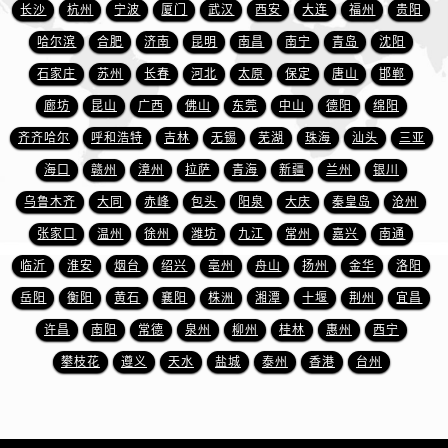
福建省龙岩市新罗区九一南路爱彼售后服务中心（需提前预约）
长沙
杭州
宁波
厦门
武汉
西安
大连
福州
贵阳
福建省南平市建阳区人民西路爱彼售后服务中心（需提前预约）
哈尔滨
合肥
济南
昆明
南昌
南宁
青岛
沈阳
福建省宁德市蕉城区天湖东路爱彼售后服务中心（需提前预约）
石家庄
苏州
长春
河北
太原
保定
唐山
邯郸
福建省莆田市城厢区霞林街道荔华东大道爱彼售后服务中心（需提前预约）
廊坊
昆山
广西
佛山
东莞
中山
德阳
绵阳
福建省三明市三元区东乾二路爱彼售后服务中心（需提前预约）
齐齐哈尔
呼和浩特
吉林
无锡
芜湖
珠海
汕头
三亚
福建省漳州市龙文区步港路爱彼售后服务中心（需提前预约）
海口
赣州
漳州
拉萨
青海
新疆
兰州
银川
江苏省常州市新北区龙锦路1590号现代传媒中心5号楼10层1008室爱彼售后服务中心（需提前预约）
乌鲁木齐
大同
赤峰
包头
阳泉
大庆
秦皇岛
沧州
江苏省淮安市清江浦区淮海北路爱彼售后服务中心（需提前预约）
江苏省连云港市海州区通灌北路爱彼售后服务中心（需提前预约）
张家口
温州
徐州
潍坊
九江
常州
嘉兴
南通
江苏省南京市秦淮区中山南路1号南京中心22层22-C1-C3室爱彼售后服务中心（需提前预约）
临沂
淮安
烟台
绍兴
亳州
舟山
扬州
金华
洛阳
江苏省宿迁市宿城区西湖路爱彼售后服务中心（需提前预约）
岳阳
衡阳
黄石
襄阳
株洲
湘潭
十堰
荆州
宜昌
江苏省泰州市海陵区永定东路399号置地商务中心东塔（华润万象城）17层1706室爱彼售后服务中心（需提前预约）
许昌
南阳
常德
泉州
柳州
桂林
惠州
西宁
江苏省徐州市鼓楼区淮海东路29号苏宁广场IFC国际金融中心35层3508室爱彼售后服务中心（需提前预约）
攀枝花
遵义
天水
盐城
泰州
香港
台州
江苏省盐城市盐都区世纪大道5号盐城金融城写字楼1号楼16层1604室爱彼售后服务中心（需提前预约）
江苏省扬州市邗江区国展路29号星耀天地写字楼1号楼18层1803室爱彼售后服务中心（需提前预约）
江苏省镇江市京口区中山东路爱彼售后服务中心（需提前预约）