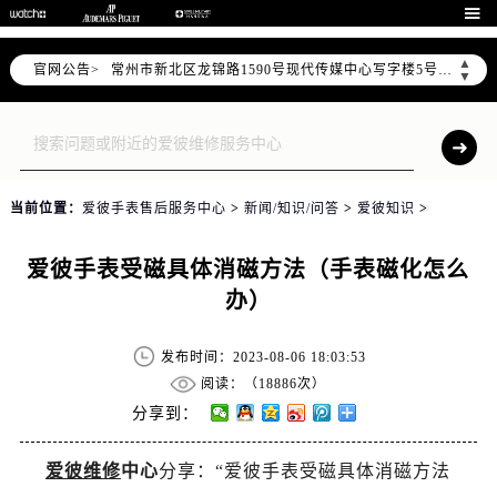
上海市黄浦区南京东路299号宏伊国际广场写字楼8层806室（需提前预约）

南京市秦淮区中山南路1号（新街口）南京中心写字楼22层C1-1室（需提前预约）
▲
官网公告>
常州市新北区龙锦路1590号现代传媒中心写字楼5号楼10层1008室（需提前预约）
▼
徐州市鼓楼区淮海东路29号苏宁广场IFC国际金融中心写字楼35层3508室（需提前预约）
扬州市邗江区国展路29号星耀天地写字楼1号楼18层1803室（需提前预约）
盐城市盐都区世纪大道5号盐城金融城写字楼1号楼16层1604室（需提前预约）
泰州市海陵区永定东路399号置地商务中心东塔写字楼（华润万象城）17层1706室（需提前预约）
当前位置：
爱彼手表售后服务中心
>
新闻/知识/问答
>
爱彼知识
>
宁波市江北区大闸南路500号来福士广场办公楼20层2009室（需提前预约）
杭州市上城区钱江路1366号华润大厦写字楼A座5层503-5室（需提前预约）
爱彼手表受磁具体消磁方法（手表磁化怎么
金华市金东区东市南街777号金华万达广场写字楼4号楼22层2209室（需提前预约）
办）
绍兴市越城区胜利东路379号世茂天际中心写字楼8层805室（需提前预约）
嘉兴市南湖区广益路705号嘉兴世界贸易中心写字楼A座13层1304室（需提前预约）
发布时间：2023-08-06 18:03:53
南昌市红谷滩新区红谷中大道998号绿地双子塔（中央广场）A1座办公楼14层07室（需提前预约）
阅读：（
18886次）
济南市历下区经十路11111号华润中心写字楼（万象城）15层1508室（需提前预约）
分享到：
广州市天河区天河路230号万菱汇国际中心写字楼A塔7层704室（需提前预约）
爱彼维修
中心
分享：“爱彼手表受磁具体消磁方法
广州市越秀区环市东路371-375号世界贸易中心大厦南塔写字楼15层07室（需提前预约）