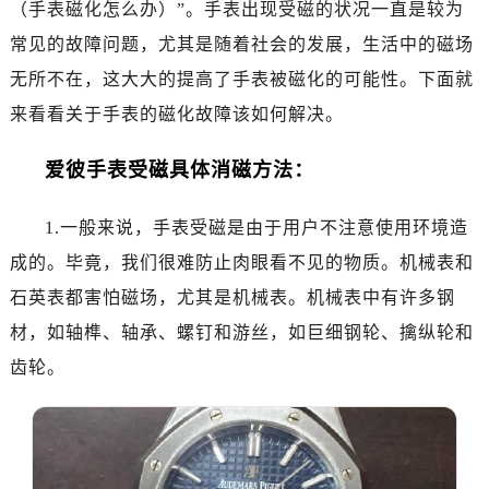
（手表磁化怎么办）”。手表出现受磁的状况一直是较为
深圳市罗湖区深南东路5001号华润大厦写字楼17层1701室（需提前预约）
惠州市惠城区江北文昌一路7号华贸大厦写字楼1座30层05室（需提前预约）
常见的故障问题，尤其是随着社会的发展，生活中的磁场
厦门市思明区湖滨东路95号华润大厦写字楼B座11层1104室（需提前预约）
无所不在，这大大的提高了手表被磁化的可能性。下面就
福州市鼓楼区五四路128-1号恒力城写字楼15层03室（需提前预约）
来看看关于手表的磁化故障该如何解决。
成都市锦江区人民东路6号SAC东原中心写字楼24层2406B室（需提前预约）
重庆市江北区观音桥步行街2号融恒时代广场写字楼9层902室（需提前预约）
爱彼手表受磁具体消磁方法：
长沙市芙蓉区定王台街道建湘路393号世茂环球金融中心写字楼（芙蓉广场）10层13室（需提前预约）
郑州市二七区铭功路10号华润大厦写字楼29层2905室（需提前预约）
1.一般来说，手表受磁是由于用户不注意使用环境造
太原市迎泽区解放路15号亨得利名表服务中心（品牌授权店）3层整层（需提前预约）
成的。毕竟，我们很难防止肉眼看不见的物质。机械表和
沈阳市沈河区中街路137号亨得利名表服务中心（品牌授权店）1层整层（需提前预约）
石英表都害怕磁场，尤其是机械表。机械表中有许多钢
沈阳市沈河区中街路83号亨得利名表服务中心（品牌授权店）1层整层（需提前预约）
材，如轴榫、轴承、螺钉和游丝，如巨细钢轮、擒纵轮和
乌鲁木齐市天山区红山路26号时代广场（CCMALL）C座17层17-B（需提前预约）
齿轮。
温州市鹿城区锦绣路1067号置信广场10层1015室（需提前预约）
哈尔滨市道里区友谊西路600号富力中心T2座写字楼29层03室（需提前预约）
大连市中山区人民路15号国际金融大厦7层G室（需提前预约）
佛山市禅城区季华五路57号万科金融中心C座12层1205室（需提前预约）