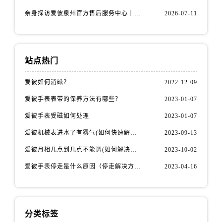
内蒙古自治区通辽市科尔沁区明仁大街爱彼售后服务中心（需提前预约）
亲身探访爱彼泉州官方售后服务中心｜服务热线及具体地址（2026年7月最新）
2026-07-11
内蒙古自治区乌海市海勃湾区人民南路爱彼售后服务中心（需提前预约）
内蒙古自治区乌兰察布市集宁区恩和大街爱彼售后服务中心（需提前预约）
内蒙古自治区锡林郭勒盟市锡林浩特市光明街与额尔敦路交叉口爱彼售后服务中心（需提前预约）
内蒙古自治区兴安盟市乌兰浩特市兴安大街爱彼售后服务中心（需提前预约）
站点热门
山西省大同市平城区迎宾街爱彼售后服务中心（需提前预约）
爱彼如何消磁？
2022-12-09
山西省晋城市城区黄华街爱彼售后服务中心（需提前预约）
爱彼手表表带的保养方法有哪些？
2023-01-07
山西省晋中市榆次区顺城街爱彼售后服务中心（需提前预约）
山西省临汾市尧都区解放路爱彼售后服务中心（需提前预约）
爱彼手表受磁如何处理
2023-01-07
山西省吕梁市离石区永宁中路与建设街交叉口爱彼售后服务中心（需提前预约）
爱彼机械表进水了有雾气(如何快速解决问题)
2023-09-13
山西省朔州市朔城区怡西路与鄯阳西街交汇处爱彼售后服务中心（需提前预约）
爱彼月相几点到几点不能调(如何解决问题)
2023-10-02
山西省忻州市忻府区和平东街与七一南路交叉口爱彼售后服务中心（需提前预约）
爱彼手表停走是什么原因（停走解决方法）
2023-04-16
山西省阳泉市郊区平阳东街与新城大道交叉口爱彼售后服务中心（需提前预约）
山西省运城市盐湖区河东街爱彼售后服务中心（需提前预约）
山西省长治市潞州区英雄中路爱彼售后服务中心（需提前预约）
山西省太原市迎泽区迎泽街道解放路15号亨得利名表维修授权店3楼爱彼售后服务中心（需提前预约）
分类标签