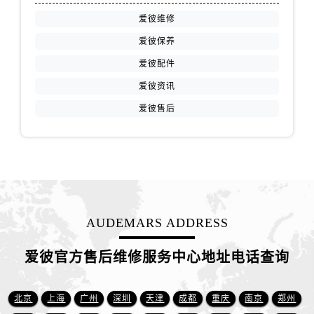
天津市和平区赤峰道136号天津国际金融中心26层2603室爱彼售后服务中心（需提前预约）
爱彼维修
安徽省安庆市迎江区人民路爱彼售后服务中心（需提前预约）
爱彼保养
安徽省蚌埠市蚌山区淮河路爱彼售后服务中心（需提前预约）
爱彼配件
安徽省亳州市谯城区魏武大道爱彼售后服务中心（需提前预约）
安徽省池州市贵池区长江路爱彼售后服务中心（需提前预约）
爱彼资讯
安徽省滁州市琅琊区南谯北路爱彼售后服务中心（需提前预约）
爱彼售后
安徽省阜阳市颍州区颍州北路爱彼售后服务中心（需提前预约）
安徽省淮北市相山区淮海路爱彼售后服务中心（需提前预约）
安徽省淮南市田家庵区国庆中路爱彼售后服务中心（需提前预约）
安徽省黄山市屯溪区黄山西路爱彼售后服务中心（需提前预约）
安徽省六安市金安区解放中路爱彼售后服务中心（需提前预约）
AUDEMARS ADDRESS
安徽省马鞍山市雨山区湖南西路爱彼售后服务中心（需提前预约）
安徽省宿州市埇桥区人民中路爱彼售后服务中心（需提前预约）
爱彼官方售后维修服务中心地址电话查询
安徽省铜陵市铜官区石城大道爱彼售后服务中心（需提前预约）
安徽省芜湖市镜湖区中山路步行街爱彼售后服务中心（需提前预约）
北京
上海
广州
深圳
天津
成都
重庆
南京
郑州
安徽省宣城市宣州区叠嶂西路爱彼售后服务中心（需提前预约）