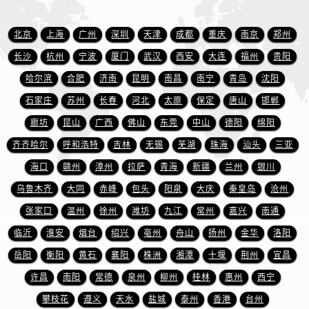
安徽省黄山市屯溪区黄山西路爱彼售后服务中心（需提前预约）
安徽省六安市金安区解放中路爱彼售后服务中心（需提前预约）
北京
上海
广州
深圳
天津
成都
重庆
南京
郑州
安徽省马鞍山市雨山区湖南西路爱彼售后服务中心（需提前预约）
长沙
杭州
宁波
厦门
武汉
西安
大连
福州
贵阳
安徽省宿州市埇桥区人民中路爱彼售后服务中心（需提前预约）
哈尔滨
合肥
济南
昆明
南昌
南宁
青岛
沈阳
安徽省铜陵市铜官区石城大道爱彼售后服务中心（需提前预约）
石家庄
苏州
长春
河北
太原
保定
唐山
邯郸
安徽省芜湖市镜湖区中山路步行街爱彼售后服务中心（需提前预约）
廊坊
昆山
广西
佛山
东莞
中山
德阳
绵阳
安徽省宣城市宣州区叠嶂西路爱彼售后服务中心（需提前预约）
齐齐哈尔
呼和浩特
吉林
无锡
芜湖
珠海
汕头
三亚
福建省龙岩市新罗区九一南路爱彼售后服务中心（需提前预约）
福建省南平市建阳区人民西路爱彼售后服务中心（需提前预约）
海口
赣州
漳州
拉萨
青海
新疆
兰州
银川
福建省宁德市蕉城区天湖东路爱彼售后服务中心（需提前预约）
乌鲁木齐
大同
赤峰
包头
阳泉
大庆
秦皇岛
沧州
福建省莆田市城厢区霞林街道荔华东大道爱彼售后服务中心（需提前预约）
张家口
温州
徐州
潍坊
九江
常州
嘉兴
南通
福建省三明市三元区东乾二路爱彼售后服务中心（需提前预约）
临沂
淮安
烟台
绍兴
亳州
舟山
扬州
金华
洛阳
福建省漳州市龙文区步港路爱彼售后服务中心（需提前预约）
岳阳
衡阳
黄石
襄阳
株洲
湘潭
十堰
荆州
宜昌
江苏省常州市新北区龙锦路1590号现代传媒中心5号楼10层1008室爱彼售后服务中心（需提前预约）
许昌
南阳
常德
泉州
柳州
桂林
惠州
西宁
江苏省淮安市清江浦区淮海北路爱彼售后服务中心（需提前预约）
攀枝花
遵义
天水
盐城
泰州
香港
台州
江苏省连云港市海州区通灌北路爱彼售后服务中心（需提前预约）