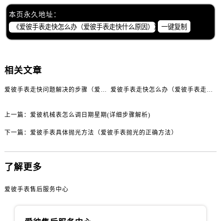
黑龙江省佳木斯市向阳区长安路爱彼售后服务中心（需提前预约）
本页永久地址：
黑龙江省牡丹江市东安区太平路爱彼售后服务中心（需提前预约）
一键复制
黑龙江省七台河市桃山区大同街爱彼售后服务中心（需提前预约）
黑龙江省齐齐哈尔市龙沙区龙华路爱彼售后服务中心（需提前预约）
黑龙江省双鸭山市尖山区新兴大街爱彼售后服务中心（需提前预约）
相关文章
黑龙江省绥化市北林区新华街与康庄路交叉口爱彼售后服务中心（需提前预约）
爱彼手表走快问题解决的步骤（爱彼手表走快什么原因）
爱彼手表走快怎么办（爱彼手表走快什么原因）
黑龙江省伊春市伊美区通河路爱彼售后服务中心（需提前预约）
吉林省白城市洮北区明仁南街爱彼售后服务中心（需提前预约）
上一篇：
爱彼机械表怎么调日期星期(详细步骤解析)
吉林省白山市浑江区浑江大街爱彼售后服务中心（需提前预约）
吉林省吉林市船营区河南街爱彼售后服务中心（需提前预约）
下一篇：
爱彼手表具体抛光方法（爱彼手表抛光的正确方法）
吉林省辽源市龙山区人民大街爱彼售后服务中心（需提前预约）
吉林省梅河口市新华街道梅河大街爱彼售后服务中心（需提前预约）
了解更多
吉林省四平市铁东区紫气大路与南九经街交汇处爱彼售后服务中心（需提前预约）
吉林省松原市宁江区五环大街爱彼售后服务中心（需提前预约）
爱彼手表售后服务中心
吉林省通化市东昌区环通乡江南大街爱彼售后服务中心（需提前预约）
吉林省延边市延吉市解放路爱彼售后服务中心（需提前预约）