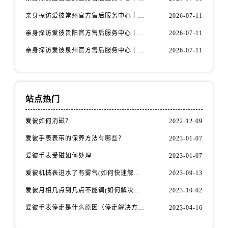
河北省保定市竞秀区朝阳北大街北国先天下爱彼售后服务中心（需提前预约）
亲身探访爱彼常州官方售后服务中心｜热线与地址（2026年7月最新）
2026-07-11
内蒙古自治区阿拉善盟市左旗土尔扈特大街爱彼售后服务中心（需提前预约）
亲身探访爱彼贵阳官方售后服务中心｜网点地址及热线（2026年7月最新）
2026-07-11
内蒙古自治区巴彦淖尔市临河区新华街爱彼售后服务中心（需提前预约）
内蒙古自治区包头市青山区幸福路甲3号王府井百货名表维修爱彼售后服务中心（需提前预约）
亲身探访爱彼泉州官方售后服务中心｜服务热线及具体地址（2026年7月最新）
2026-07-11
内蒙古自治区赤峰市红山区哈达街爱彼售后服务中心（需提前预约）
内蒙古自治区鄂尔多斯市东胜区伊金霍洛街爱彼售后服务中心（需提前预约）
内蒙古自治区呼伦贝尔市海拉尔区中央街爱彼售后服务中心（需提前预约）
站点热门
内蒙古自治区通辽市科尔沁区明仁大街爱彼售后服务中心（需提前预约）
爱彼如何消磁？
2022-12-09
内蒙古自治区乌海市海勃湾区人民南路爱彼售后服务中心（需提前预约）
内蒙古自治区乌兰察布市集宁区恩和大街爱彼售后服务中心（需提前预约）
爱彼手表表带的保养方法有哪些？
2023-01-07
内蒙古自治区锡林郭勒盟市锡林浩特市光明街与额尔敦路交叉口爱彼售后服务中心（需提前预约）
爱彼手表受磁如何处理
2023-01-07
内蒙古自治区兴安盟市乌兰浩特市兴安大街爱彼售后服务中心（需提前预约）
爱彼机械表进水了有雾气(如何快速解决问题)
2023-09-13
山西省大同市平城区迎宾街爱彼售后服务中心（需提前预约）
爱彼月相几点到几点不能调(如何解决问题)
2023-10-02
山西省晋城市城区黄华街爱彼售后服务中心（需提前预约）
山西省晋中市榆次区顺城街爱彼售后服务中心（需提前预约）
爱彼手表停走是什么原因（停走解决方法）
2023-04-16
山西省临汾市尧都区解放路爱彼售后服务中心（需提前预约）