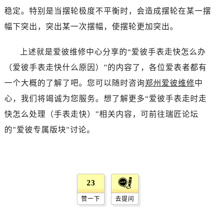
烟台市芝罘区胜利路139号万达金融中心A座907室（需提前预约）
稳定。特别是当摆轮极度不平衡时，会造成摆轮在某一摆
长春市朝阳区西安大路727号中银大厦A座(旺进大厦)18层09室（需提前预约）
幅下突出，突出某一次摆幅，使摆轮更加突出。
贵阳市南明区都司高架桥路33号亨特国际金融中心14楼14D（需提前预约）
昆明市盘龙区北京路928号同德昆明广场写字楼10层06室（需提前预约）
上述就是爱彼维修中心分享的“爱彼手表走快怎么办
石家庄市长安区中山东路39号勒泰中心写字楼B座13层07室（需提前预约）
（爱彼手表走快什么原因）”的内容了，各位爱表者都有
西安市碑林区南关正街88号华侨城长安国际中心E座6楼10室（需提前预约）
一个大概的了解了吧。您可以随时咨询
郑州爱彼维修
中
海口市龙华区金贸东路5号海口华润大厦B座17层1707室（需提前预约）
心，我们将竭诚为您服务。想了解更多“爱彼手表走时走
唐山市路南区新华东道100号万达广场写字楼A座10层1002室（需提前预约）
快怎么处理（手表走快）”相关内容，可前往瑞匠论坛
台州市椒江区东海大道1800号腾达中心东1幢20楼2002室（需提前预约）
的"爱彼专属版块"讨论。
内蒙古自治区呼和浩特市玉泉区大学西街70号华润万象城写字楼（鄂尔多斯大厦）23层2326室（需提前预约）
甘肃省兰州市七里河区西津西路16号兰州中心写字楼21层2102室（需提前预约）
重庆市解放碑渝中区民权路28号英利国际金融中心写字楼20层01室（需提前预约）
黑龙江省大庆市萨尔图区会战大街爱彼售后服务中心（需提前预约）
23
黑龙江省鹤岗市向阳区红军路爱彼售后服务中心（需提前预约）
黑龙江省黑河市爱辉区中央街爱彼售后服务中心（需提前预约）
赞一下
去提问
黑龙江省鸡西市鸡冠区红军路爱彼售后服务中心（需提前预约）