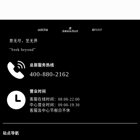
江苏省南京市秦淮区中山南路1号南京中心22层22-C1-C3室爱彼售后服务中心（需提前预约）
江苏省宿迁市宿城区西湖路爱彼售后服务中心（需提前预约）
江苏省泰州市海陵区永定东路399号置地商务中心东塔（华润万象城）17层1706室爱彼售后服务中心（需提前预约）
江苏省徐州市鼓楼区淮海东路29号苏宁广场IFC国际金融中心35层3508室爱彼售后服务中心（需提前预约）
江苏省盐城市盐都区世纪大道5号盐城金融城写字楼1号楼16层1604室爱彼售后服务中心（需提前预约）
意无尽，至无界
江苏省扬州市邗江区国展路29号星耀天地写字楼1号楼18层1803室爱彼售后服务中心（需提前预约）
"Seek beyond”
江苏省镇江市京口区中山东路爱彼售后服务中心（需提前预约）
总部服务热线
江西省抚州市临川区赣东大道爱彼售后服务中心（需提前预约）
400-880-2162
江西省赣州市章贡区文清路爱彼售后服务中心（需提前预约）
江西省吉安市吉州区井冈山大道爱彼售后服务中心（需提前预约）
营业时间
江西省景德镇市珠山区珠山中路爱彼售后服务中心（需提前预约）
客服在线时间：08:00-22:00
江西省九江市浔阳区浔阳路爱彼售后服务中心（需提前预约）
中心营业时间：09:00-19:30
江西省南昌市红谷滩新区红谷中大道998号绿地双子塔（中央广场）A1座办公楼14层1407室爱彼售后服务中心（需提前预约）
客服及中心节假日不休
江西省萍乡市安源区萍安北大道与康庄路交叉口爱彼售后服务中心（需提前预约）
江西省上饶市信州区滨江西路爱彼售后服务中心（需提前预约）
站点导航
江西省新余市渝水区北湖西路爱彼售后服务中心（需提前预约）