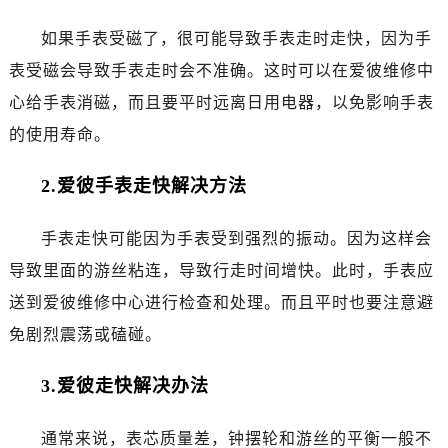
沈阳市沈河区中街路137号亨得利名表服务中心（品牌授权店）1层整层（需提前预约）
如果手表受磁了，很可能导致手表走时走快，因为手
沈阳市沈河区中街路83号亨得利名表服务中心（品牌授权店）1层整层（需提前预约）
表受磁会导致手表走时会不准确。这时可以在爱彼维修中
乌鲁木齐市天山区红山路26号时代广场（CCMALL）C座17层17-B（需提前预约）
温州市鹿城区锦绣路1067号置信广场10层1015室（需提前预约）
心给手表消磁，而且要平时远离日用电器，以免影响手表
哈尔滨市道里区友谊西路600号富力中心T2座写字楼29层03室（需提前预约）
的使用寿命。
大连市中山区人民路15号国际金融大厦7层G室（需提前预约）
佛山市禅城区季华五路57号万科金融中心C座12层1205室（需提前预约）
2.爱彼手表走快解决方法
东莞市东城街道鸿福东路1号民盈国贸中心T1写字楼9层907室（需提前预约）
手表走快可能因为手表受到强烈的振动。因为这样会
无锡市梁溪区人民中路139号恒隆广场写字楼1座11层1104室（需提前预约）
南通市崇川区工农路57号圆融广场写字楼16层1603室（需提前预约）
导致里面的游丝粘连，导致行走时间增快。此时，手表应
苏州市苏州工业园区星港街199号苏州中心办公楼C座22层08室（需提前预约）
送到爱彼维修中心进行检查和处理。而且平时也要注意避
武汉市江汉区解放大道686号世界贸易大厦38层09室（需提前预约）
免剧烈震荡或磕碰。
南宁市青秀区金湖路59号地王大厦12楼1224室（需提前预约）
合肥市蜀山区潜山路111号万象城华润大厦B座12楼03室（需提前预约）
3.爱彼走快解决办法
泉州市丰泽区宝洲路729号浦西万达中心写字楼A座7楼709室（需提前预约）
青岛市南区山东路6号华润大厦B座22层04室（需提前预约）
通常来说，表芯质量差，钟摆轮和游丝的平衡一般不