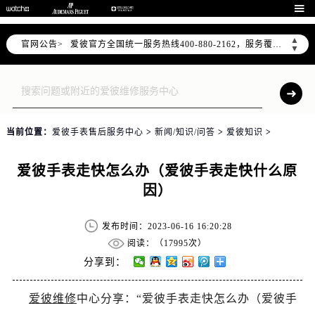

2026年7月爱彼全国官方售后客户服务热线：400-880-2162
爱彼官方全国统一服务热线400-880-2162，服务覆盖中国大陆、香港、澳门、台湾全部区域（非大陆需加拨“+86”）
▲
官网公告>
▼
2026年7月爱彼售后服务中心最新网点地址：
北京市东城区东长安街1号东方广场写字楼W3座6层602室（需提前预约）
北京市朝阳区建国门外大街甲6号华熙国际中心写字楼D座11层1102室（需提前预约）
天津市和平区赤峰道136号天津国际金融中心写字楼26层2603室（需提前预约）
上海市徐汇区虹桥路3号港汇中心写字楼2座37层3705室（需提前预约）
当前位置：
爱彼手表售后服务中心
>
新闻/知识/问答
>
爱彼知识
>
上海市黄浦区南京东路299号宏伊国际广场写字楼8层806室（需提前预约）
南京市秦淮区中山南路1号（新街口）南京中心写字楼22层C1-1室（需提前预约）
爱彼手表走快怎么办（爱彼手表走快什么原
常州市新北区龙锦路1590号现代传媒中心写字楼5号楼10层1008室（需提前预约）
因）
徐州市鼓楼区淮海东路29号苏宁广场IFC国际金融中心写字楼35层3508室（需提前预约）
发布时间：2023-06-16 16:20:28
扬州市邗江区国展路29号星耀天地写字楼1号楼18层1803室（需提前预约）
阅读：（
17995次）
盐城市盐都区世纪大道5号盐城金融城写字楼1号楼16层1604室（需提前预约）
分享到：
泰州市海陵区永定东路399号置地商务中心东塔写字楼（华润万象城）17层1706室（需提前预约）
宁波市江北区大闸南路500号来福士广场办公楼20层2009室（需提前预约）
爱彼维修
中心分享：“爱彼手表走快怎么办（爱彼手
杭州市上城区钱江路1366号华润大厦写字楼A座5层503-5室（需提前预约）