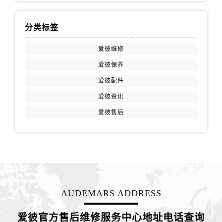
山西省吕梁市离石区永宁中路与建设街交叉口爱彼售后服务中心（需提前预约）
山西省朔州市朔城区怡西路与鄯阳西街交汇处爱彼售后服务中心（需提前预约）
分类标签
山西省忻州市忻府区和平东街与七一南路交叉口爱彼售后服务中心（需提前预约）
山西省阳泉市郊区平阳东街与新城大道交叉口爱彼售后服务中心（需提前预约）
爱彼维修
山西省运城市盐湖区河东街爱彼售后服务中心（需提前预约）
爱彼保养
山西省长治市潞州区英雄中路爱彼售后服务中心（需提前预约）
爱彼配件
山西省太原市迎泽区迎泽街道解放路15号亨得利名表维修授权店3楼爱彼售后服务中心（需提前预约）
爱彼资讯
天津市和平区赤峰道136号天津国际金融中心26层2603室爱彼售后服务中心（需提前预约）
爱彼售后
安徽省安庆市迎江区人民路爱彼售后服务中心（需提前预约）
安徽省蚌埠市蚌山区淮河路爱彼售后服务中心（需提前预约）
安徽省亳州市谯城区魏武大道爱彼售后服务中心（需提前预约）
安徽省池州市贵池区长江路爱彼售后服务中心（需提前预约）
安徽省滁州市琅琊区南谯北路爱彼售后服务中心（需提前预约）
安徽省阜阳市颍州区颍州北路爱彼售后服务中心（需提前预约）
AUDEMARS ADDRESS
安徽省淮北市相山区淮海路爱彼售后服务中心（需提前预约）
安徽省淮南市田家庵区国庆中路爱彼售后服务中心（需提前预约）
爱彼官方售后维修服务中心地址电话查询