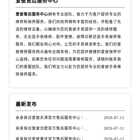
爱彼售后服务中心
辽宁省鞍山市铁东区站前街爱彼售后服务中心（需提前预约）
辽宁省本溪市平山区胜利路爱彼售后服务中心（需提前预约）
爱彼售后服务中心
拥有专业团队，致力于为客户提供专业的
维修和保养服务。我们的技师拥有丰富的经验，并配备了先
辽宁省朝阳市双塔区新华路爱彼售后服务中心（需提前预约）
进的维修设备，以确保为您的爱彼手表提供一流的维修服
辽宁省丹东市振兴区七经街爱彼售后服务中心（需提前预约）
务，无论是手表维修、配件更换、故障诊断还是手表保养等
辽宁省抚顺市新抚区东一路爱彼售后服务中心（需提前预约）
服务，我们都会用心对待，让您的手表焕发新生。我们的爱
辽宁省阜新市海州区解放大街爱彼售后服务中心（需提前预约）
彼维修服务网点遍布全国各地，为您提供便捷的爱彼保养中
辽宁省葫芦岛市连山区中央路爱彼售后服务中心（需提前预约）
心选择。如果您有任何问题或需要维修服务，请随时联系我
辽宁省锦州市古塔区中央大街爱彼售后服务中心（需提前预约）
们的客服团队，我们将全力以赴为您提供专业的爱彼手表维
修保养服务。
辽宁省辽阳市白塔区新运大街爱彼售后服务中心（需提前预约）
辽宁省盘锦市兴隆台区石油大街爱彼售后服务中心（需提前预约）
辽宁省铁岭市银州区南马路爱彼售后服务中心（需提前预约）
辽宁省营口市站前区市府路与渤海大街交叉口爱彼售后服务中心（需提前预约）
最新发布
辽宁省沈阳市沈河区中街路137号亨得利名表维修授权店1楼爱彼售后服务中心（需提前预约）
亲身探访爱彼天津官方售后服务中心｜全部地址与售后电话（2026年7月最新）
2026-07-11
辽宁省沈阳市沈河区中街路83号亨得利名表维修授权店1楼爱彼售后服务中心（需提前预约）
北京市朝阳区建国门外大街甲6号华熙国际中心D座11层1102室爱彼售后服务中心（需提前预约）
亲身探访爱彼合肥官方售后服务中心｜热线电话与网点地址（2026年7月最新）
2026-07-11
北京市东城区东长安街1号王府井东方广场W3座6层602室爱彼售后服务中心（需提前预约）
亲身探访爱彼重庆官方售后服务中心｜详细地址与售后电话（2026年7月最新）
2026-07-11