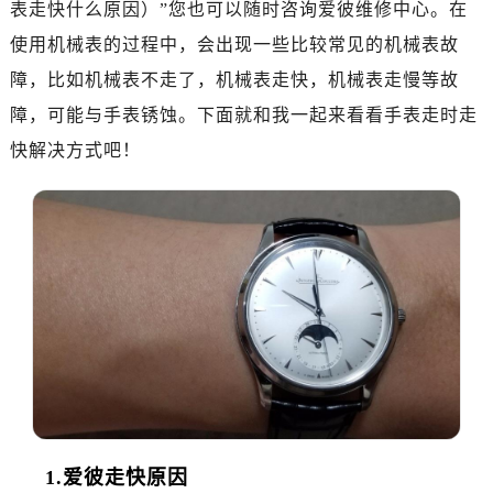
表走快什么原因）”您也可以随时咨询爱彼维修中心。在
金华市金东区东市南街777号金华万达广场写字楼4号楼22层2209室（需提前预约）
使用机械表的过程中，会出现一些比较常见的机械表故
绍兴市越城区胜利东路379号世茂天际中心写字楼8层805室（需提前预约）
嘉兴市南湖区广益路705号嘉兴世界贸易中心写字楼A座13层1304室（需提前预约）
障，比如机械表不走了，机械表走快，机械表走慢等故
南昌市红谷滩新区红谷中大道998号绿地双子塔（中央广场）A1座办公楼14层07室（需提前预约）
障，可能与手表锈蚀。下面就和我一起来看看手表走时走
济南市历下区经十路11111号华润中心写字楼（万象城）15层1508室（需提前预约）
快解决方式吧！
广州市天河区天河路230号万菱汇国际中心写字楼A塔7层704室（需提前预约）
广州市越秀区环市东路371-375号世界贸易中心大厦南塔写字楼15层07室（需提前预约）
深圳市罗湖区深南东路5001号华润大厦写字楼17层1701室（需提前预约）
惠州市惠城区江北文昌一路7号华贸大厦写字楼1座30层05室（需提前预约）
厦门市思明区湖滨东路95号华润大厦写字楼B座11层1104室（需提前预约）
福州市鼓楼区五四路128-1号恒力城写字楼15层03室（需提前预约）
成都市锦江区人民东路6号SAC东原中心写字楼24层2406B室（需提前预约）
重庆市江北区观音桥步行街2号融恒时代广场写字楼9层902室（需提前预约）
长沙市芙蓉区定王台街道建湘路393号世茂环球金融中心写字楼（芙蓉广场）10层13室（需提前预约）
郑州市二七区铭功路10号华润大厦写字楼29层2905室（需提前预约）
1.爱彼走快原因
太原市迎泽区解放路15号亨得利名表服务中心（品牌授权店）3层整层（需提前预约）