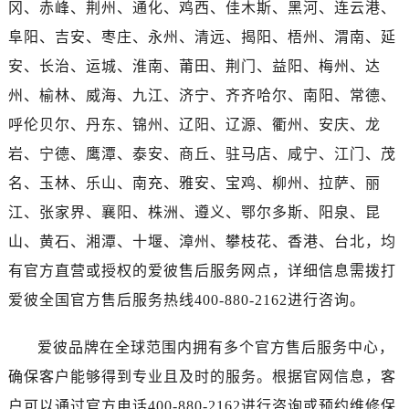
广东省阳江市江城区东风一路爱彼售后服务中心（需提前预约）
冈、赤峰、荆州、通化、鸡西、佳木斯、黑河、连云港、
广东省云浮市云城区金山路爱彼售后服务中心（需提前预约）
阜阳、吉安、枣庄、永州、清远、揭阳、梧州、渭南、延
广东省湛江市赤坎区观海北路爱彼售后服务中心（需提前预约）
安、长治、运城、淮南、莆田、荆门、益阳、梅州、达
广东省肇庆市端州区信安大道与砚都大道交汇处爱彼售后服务中心（需提前预约）
州、榆林、威海、九江、济宁、齐齐哈尔、南阳、常德、
广西壮族自治区百色市右江区中山二路爱彼售后服务中心（需提前预约）
呼伦贝尔、丹东、锦州、辽阳、辽源、衢州、安庆、龙
广西壮族自治区北海市海城区北京路爱彼售后服务中心（需提前预约）
岩、宁德、鹰潭、泰安、商丘、驻马店、咸宁、江门、茂
广西壮族自治区崇左市江州区石景林街道友谊大道与丽川路交汇处爱彼售后服务中心（需提前预约）
名、玉林、乐山、南充、雅安、宝鸡、柳州、拉萨、丽
广西壮族自治区防城港市港口区金花茶大道爱彼售后服务中心（需提前预约）
广西壮族自治区贵港市港北区港城街道布山大道与仙衣路交叉口爱彼售后服务中心（需提前预约）
江、张家界、襄阳、株洲、遵义、鄂尔多斯、阳泉、昆
广西壮族自治区桂林市秀峰区红岭路爱彼售后服务中心（需提前预约）
山、黄石、湘潭、十堰、漳州、攀枝花、香港、台北，均
广西壮族自治区河池市金城江区金城江街道朝阳路爱彼售后服务中心（需提前预约）
有官方直营或授权的爱彼售后服务网点，详细信息需拨打
广西壮族自治区贺州市八步区城东街道灵峰南路爱彼售后服务中心（需提前预约）
爱彼全国官方售后服务热线400-880-2162进行咨询。
广西壮族自治区来宾市兴宾区桂中大道爱彼售后服务中心（需提前预约）
广西壮族自治区柳州市城中区中山中路爱彼售后服务中心（需提前预约）
爱彼品牌在全球范围内拥有多个官方售后服务中心，
广西壮族自治区钦州市钦南区金海湾东大街爱彼售后服务中心（需提前预约）
确保客户能够得到专业且及时的服务。根据官网信息，客
广西壮族自治区梧州市万秀区龙湖镇高旺路爱彼售后服务中心（需提前预约）
户可以通过官方电话400-880-2162进行咨询或预约维修保