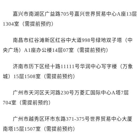
辽宁省鞍山市铁东区站前街爱彼售后服务中心（需提前预约）
辽宁省本溪市平山区胜利路爱彼售后服务中心（需提前预约）
嘉兴市南湖区广益路705号嘉兴世界贸易中心A座13层
辽宁省朝阳市双塔区新华路爱彼售后服务中心（需提前预约）
1304室（需提前预约）
辽宁省丹东市振兴区七经街爱彼售后服务中心（需提前预约）
辽宁省抚顺市新抚区东一路爱彼售后服务中心（需提前预约）
南昌市红谷滩新区红谷中大道998号绿地双子塔（中
辽宁省阜新市海州区解放大街爱彼售后服务中心（需提前预约）
央广场）A1座办公楼14层07室（需提前预约）
辽宁省葫芦岛市连山区中央路爱彼售后服务中心（需提前预约）
辽宁省锦州市古塔区中央大街爱彼售后服务中心（需提前预约）
济南市历下区经十路11111号华润中心写字楼（万象
辽宁省辽阳市白塔区新运大街爱彼售后服务中心（需提前预约）
城）15层1508室（需提前预约）
辽宁省盘锦市兴隆台区石油大街爱彼售后服务中心（需提前预约）
辽宁省铁岭市银州区南马路爱彼售后服务中心（需提前预约）
广州市天河区天河路230号万菱汇国际中心A塔7层
辽宁省营口市站前区市府路与渤海大街交叉口爱彼售后服务中心（需提前预约）
704室（需提前预约）
辽宁省沈阳市沈河区中街路137号亨得利名表维修授权店1楼爱彼售后服务中心（需提前预约）
辽宁省沈阳市沈河区中街路83号亨得利名表维修授权店1楼爱彼售后服务中心（需提前预约）
广州市越秀区环市东路371-375号世界贸易中心大厦
北京市朝阳区建国门外大街甲6号华熙国际中心D座11层1102室爱彼售后服务中心（需提前预约）
南塔15层1507室（需提前预约）
北京市东城区东长安街1号王府井东方广场W3座6层602室爱彼售后服务中心（需提前预约）