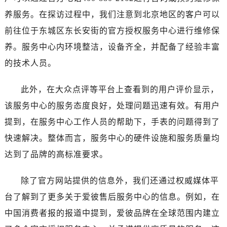
广西壮族自治区玉林市玉州区金玉路爱彼售后服务中心（需提前预约）
养服务。在探访过程中，我们注意到北京地区的客户可以
海南省儋州市儋州市那大镇兰洋北路爱彼售后服务中心（需提前预约）
前往位于东城区东长安街的官方授权服务中心进行维修保
海南省东方市八所镇解放西路爱彼售后服务中心（需提前预约）
海南省琼海市嘉积镇东风路爱彼售后服务中心（需提前预约）
养。服务中心内环境整洁，设备齐全，并配备了经验丰富
海南省三沙市西沙区西沙群岛永兴岛北京路爱彼售后服务中心（需提前预约）
的技术人员。
海南省三亚市吉阳区迎宾路爱彼售后服务中心（需提前预约）
海南省万宁市万城镇解放路爱彼售后服务中心（需提前预约）
此外，在大众点评等平台上查看到的用户评价显示，
海南省文昌市文城镇教育东路爱彼售后服务中心（需提前预约）
该服务中心的服务态度良好，处理问题迅速有效。有用户
海南省五指山市通什镇三月三大道爱彼售后服务中心（需提前预约）
提到，在服务中心工作人员的帮助下，手表的问题得到了
香港特别行政区尖沙咀区油尖旺区广东道爱彼售后服务中心（需提前预约）
快速解决。整体而言，服务中心的硬件设施和服务质量均
香港特别行政区金钟区中西区金钟道爱彼售后服务中心（需提前预约）
达到了品牌的高标准要求。
香港特别行政区九龙区油尖旺区弥敦道爱彼售后服务中心（需提前预约）
香港特别行政区铜锣湾区湾仔区轩尼诗道爱彼售后服务中心（需提前预约）
除了官方网站提供的信息外，我们还通过权威媒体平
河南省安阳市文峰区解放大道爱彼售后服务中心（需提前预约）
台了解到了更多关于爱彼售后服务中心的信息。例如，在
河南省鹤壁市淇滨区九州路爱彼售后服务中心（需提前预约）
中国消费者报的报道中提到，爱彼品牌在全球范围内建立
河南省济源市沁园街道济水大道爱彼售后服务中心（需提前预约）