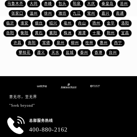
新疆维吾尔自治区沙湾市三道河子镇世纪大道南路爱彼售后服务中心（需提前预约）
乌鲁木齐
大同
赤峰
包头
阳泉
大庆
秦皇岛
沧州
新疆维吾尔自治区石河子市北二路爱彼售后服务中心（需提前预约）
张家口
温州
徐州
潍坊
九江
常州
嘉兴
南通
新疆维吾尔自治区双河市光明路爱彼售后服务中心（需提前预约）
临沂
淮安
烟台
绍兴
亳州
舟山
扬州
金华
洛阳
新疆维吾尔自治区塔城市塔城地区闻琴路爱彼售后服务中心（需提前预约）
岳阳
衡阳
黄石
襄阳
株洲
湘潭
十堰
荆州
宜昌
新疆维吾尔自治区铁门关市兴疆路爱彼售后服务中心（需提前预约）
许昌
南阳
常德
泉州
柳州
桂林
惠州
西宁
新疆维吾尔自治区图木舒克市图木舒克市中兴街爱彼售后服务中心（需提前预约）
攀枝花
遵义
天水
盐城
泰州
香港
台州
新疆维吾尔自治区吐鲁番市高昌区文化中路文化中路爱彼售后服务中心（需提前预约）
新疆维吾尔自治区乌苏市乌鲁木齐北路爱彼售后服务中心（需提前预约）
新疆维吾尔自治区五家渠市长征西街爱彼售后服务中心（需提前预约）
新疆维吾尔自治区新星市东风路爱彼售后服务中心（需提前预约）
新疆维吾尔自治区伊宁市解放西路爱彼售后服务中心（需提前预约）
贵州省安顺市西秀区中华南路爱彼售后服务中心（需提前预约）
意无尽，至无界
贵州省毕节市七星关区松山路爱彼售后服务中心（需提前预约）
"Seek beyond”
贵州省六盘水市钟山区钟山大道爱彼售后服务中心（需提前预约）
总部服务热线
贵州省黔东南苗族侗族自治州凯里市北京西路爱彼售后服务中心（需提前预约）
400-880-2162
贵州省黔西南布依族苗族自治州兴义市大道与桔香路交汇处爱彼售后服务中心（需提前预约）