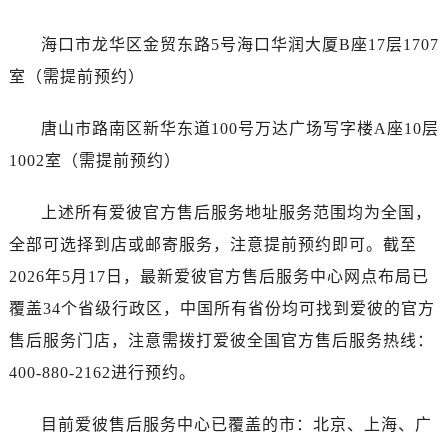
浙江省杭州市上城区钱江路1366号华润大厦A座5层503-5室爱彼售后服务中心（需提前预约）
浙江省湖州市吴兴区劳动路爱彼售后服务中心（需提前预约）
海口市龙华区金贸东路5号海口华润大厦B座17层1707
浙江省嘉兴市南湖区广益路705号嘉兴世界贸易中心A座13层1304室爱彼售后服务中心（需提前预约）
室（需提前预约）
浙江省金华市金东区东市南街777号金华万达广场4号楼22楼2209室爱彼售后服务中心（需提前预约）
浙江省丽水市莲都区解放街爱彼售后服务中心（需提前预约）
唐山市路南区新华东道100号万达广场写字楼A座10层
浙江省宁波市江北区大闸南路500号来福士广场办公楼20层2009室爱彼售后服务中心（需提前预约）
1002室（需提前预约）
浙江省衢州市柯城区上街爱彼售后服务中心（需提前预约）
浙江省绍兴市越城区胜利东路379号世茂天际中心写字楼8层805室爱彼售后服务中心（需提前预约）
上述所有爱彼官方售后服务地址服务范围均为全国，
浙江省舟山市定海区解放东路爱彼售后服务中心（需提前预约）
全部可选择到店或邮寄服务，注意提前预约即可。截至
澳门特别行政区大堂区议事亭前地（新马路）爱彼售后服务中心（需提前预约）
2026年5月17日，最新爱彼官方售后服务中心网点布局已
澳门特别行政区风顺堂区南湾大马路爱彼售后服务中心（需提前预约）
覆盖34个省级行政区，中国所有省份均可找到爱彼的官方
澳门特别行政区花地玛堂区关闸广场爱彼售后服务中心（需提前预约）
售后服务门店，注意需拨打爱彼全国官方售后服务热线：
澳门特别行政区花王堂区大三巴商圈爱彼售后服务中心（需提前预约）
澳门特别行政区嘉模堂区官也街爱彼售后服务中心（需提前预约）
400-880-2162进行预约。
澳门省路氹城市金光大道爱彼售后服务中心（需提前预约）
目前爱彼售后服务中心已覆盖的市：北京、上海、广
澳门特别行政区望德堂区塔石广场爱彼售后服务中心（需提前预约）