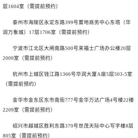
黑龙江省佳木斯市向阳区长安路爱彼售后服务中心（需提前预约）
层1604室（需提前预约）
黑龙江省牡丹江市东安区太平路爱彼售后服务中心（需提前预约）
黑龙江省七台河市桃山区大同街爱彼售后服务中心（需提前预约）
泰州市海陵区永定东路399号置地商务中心东塔（华
黑龙江省齐齐哈尔市龙沙区龙华路爱彼售后服务中心（需提前预约）
润万象城）17层1706室（需提前预约）
黑龙江省双鸭山市尖山区新兴大街爱彼售后服务中心（需提前预约）
黑龙江省绥化市北林区新华街与康庄路交叉口爱彼售后服务中心（需提前预约）
宁波市江北区大闸南路500号来福士广场办公楼20层
黑龙江省伊春市伊美区通河路爱彼售后服务中心（需提前预约）
2009室（需提前预约）
吉林省白城市洮北区明仁南街爱彼售后服务中心（需提前预约）
吉林省白山市浑江区浑江大街爱彼售后服务中心（需提前预约）
杭州市上城区钱江路1366号华润大厦A座5层503-5室
吉林省吉林市船营区河南街爱彼售后服务中心（需提前预约）
（需提前预约）
吉林省辽源市龙山区人民大街爱彼售后服务中心（需提前预约）
吉林省梅河口市新华街道梅河大街爱彼售后服务中心（需提前预约）
金华市金东区东市南街777号金华万达广场4号楼22楼
吉林省四平市铁东区紫气大路与南九经街交汇处爱彼售后服务中心（需提前预约）
2209室（需提前预约）
吉林省松原市宁江区五环大街爱彼售后服务中心（需提前预约）
吉林省通化市东昌区环通乡江南大街爱彼售后服务中心（需提前预约）
绍兴市越城区胜利东路379号世茂天际中心写字楼8层
吉林省延边市延吉市解放路爱彼售后服务中心（需提前预约）
805室（需提前预约）