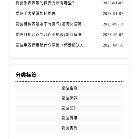
青海省西宁市城西区海湖新区西关大道爱彼售后服务中心（需提前预约）
爱彼手表表带的保养方法有哪些？
2023-01-07
青海省玉树藏族自治州结古镇胜利路爱彼售后服务中心（需提前预约）
爱彼手表受磁如何处理
2023-01-07
陕西省安康市汉滨区金州路爱彼售后服务中心（需提前预约）
爱彼机械表进水了有雾气(如何快速解决问题)
2023-09-13
陕西省宝鸡市渭滨区经二路爱彼售后服务中心（需提前预约）
爱彼月相几点到几点不能调(如何解决问题)
2023-10-02
陕西省汉中市汉台区北大街爱彼售后服务中心（需提前预约）
爱彼手表停走是什么原因（停走解决方法）
2023-04-16
陕西省商洛市商州区州城街爱彼售后服务中心（需提前预约）
陕西省铜川市王益区红旗街爱彼售后服务中心（需提前预约）
陕西省渭南市临渭区东风大街爱彼售后服务中心（需提前预约）
陕西省咸阳市秦都区沣西新城统一西路与白马河路交汇处爱彼售后服务中心（需提前预约）
分类标签
陕西省延安市宝塔区中心街爱彼售后服务中心（需提前预约）
爱彼维修
陕西省榆林市榆阳区长兴路爱彼售后服务中心（需提前预约）
新疆维吾尔自治区阿克苏市东大街爱彼售后服务中心（需提前预约）
爱彼保养
新疆维吾尔自治区阿拉尔市胜利大道爱彼售后服务中心（需提前预约）
爱彼配件
新疆维吾尔自治区阿拉山口市友好路爱彼售后服务中心（需提前预约）
爱彼资讯
新疆维吾尔自治区阿勒泰市解放路爱彼售后服务中心（需提前预约）
爱彼售后
新疆维吾尔自治区阿图什市光明路爱彼售后服务中心（需提前预约）