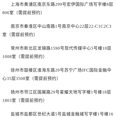
烟台市芝罘区胜利路139号万达金融中心A座907室（需提前预约）
上海市黄浦区南京东路299号宏伊国际广场写字楼8层
长春市朝阳区西安大路727号中银大厦A座(旺进大厦)18层09室（需提前预约）
806室（需提前预约）
贵阳市南明区都司高架桥路33号亨特国际金融中心14楼14D（需提前预约）
昆明市盘龙区北京路928号同德昆明广场写字楼10层06室（需提前预约）
南京市秦淮区中山南路1号南京中心22层22-C1C2C3
石家庄市长安区中山东路39号勒泰中心写字楼B座13层07室（需提前预约）
室（需提前预约）
西安市碑林区南关正街88号华侨城长安国际中心E座6楼10室（需提前预约）
海口市龙华区金贸东路5号海口华润大厦B座17层1707室（需提前预约）
常州市新北区龙锦路1590号现代传媒中心5号楼10层
唐山市路南区新华东道100号万达广场写字楼A座10层1002室（需提前预约）
1008室（需提前预约）
台州市椒江区东海大道1800号腾达中心东1幢20楼2002室（需提前预约）
内蒙古自治区呼和浩特市玉泉区大学西街70号华润万象城写字楼（鄂尔多斯大厦）23层2326室（需提前预约）
徐州市鼓楼区淮海东路29号苏宁广场IFC国际金融中
甘肃省兰州市七里河区西津西路16号兰州中心写字楼21层2102室（需提前预约）
心35层3508室（需提前预约）
重庆市解放碑渝中区民权路28号英利国际金融中心写字楼20层01室（需提前预约）
黑龙江省大庆市萨尔图区会战大街爱彼售后服务中心（需提前预约）
扬州市邗江区国展路29号星耀天地写字楼1号楼18层
黑龙江省鹤岗市向阳区红军路爱彼售后服务中心（需提前预约）
1803室（需提前预约）
黑龙江省黑河市爱辉区中央街爱彼售后服务中心（需提前预约）
黑龙江省鸡西市鸡冠区红军路爱彼售后服务中心（需提前预约）
盐城市盐都区世纪大道5号盐城金融城写字楼1号楼16