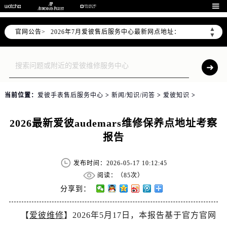
2026年7月爱彼全国官方售后客户服务热线：400-880-2162

爱彼官方全国统一服务热线400-880-2162，服务覆盖中国大陆、香港、澳门、台湾全部区域（非大陆需加拨“+86”）
▲
官网公告>
2026年7月爱彼售后服务中心最新网点地址：
▼
北京市东城区东长安街1号东方广场写字楼W3座6层602室（需提前预约）
北京市朝阳区建国门外大街甲6号华熙国际中心写字楼D座11层1102室（需提前预约）
天津市和平区赤峰道136号天津国际金融中心写字楼26层2603室（需提前预约）
上海市徐汇区虹桥路3号港汇中心写字楼2座37层3705室（需提前预约）
当前位置：
爱彼手表售后服务中心
>
新闻/知识/问答
>
爱彼知识
>
上海市黄浦区南京东路299号宏伊国际广场写字楼8层806室（需提前预约）
南京市秦淮区中山南路1号（新街口）南京中心写字楼22层C1-1室（需提前预约）
2026最新爱彼audemars维修保养点地址考察
常州市新北区龙锦路1590号现代传媒中心写字楼5号楼10层1008室（需提前预约）
报告
徐州市鼓楼区淮海东路29号苏宁广场IFC国际金融中心写字楼35层3508室（需提前预约）
扬州市邗江区国展路29号星耀天地写字楼1号楼18层1803室（需提前预约）
发布时间：2026-05-17 10:12:45
盐城市盐都区世纪大道5号盐城金融城写字楼1号楼16层1604室（需提前预约）
阅读：（
85次）
泰州市海陵区永定东路399号置地商务中心东塔写字楼（华润万象城）17层1706室（需提前预约）
分享到：
宁波市江北区大闸南路500号来福士广场办公楼20层2009室（需提前预约）
【
爱彼维修
】2026年5月17日，本报告基于官方官网
杭州市上城区钱江路1366号华润大厦写字楼A座5层503-5室（需提前预约）