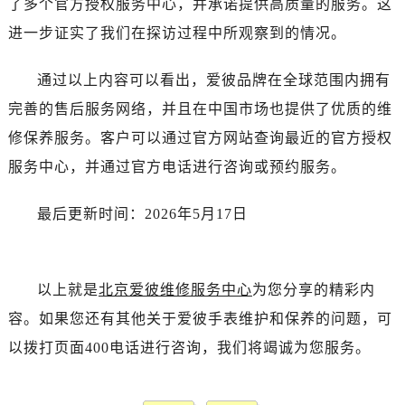
了多个官方授权服务中心，并承诺提供高质量的服务。这
河南省焦作市解放区解放路爱彼售后服务中心（需提前预约）
河南省开封市鼓楼区中山路爱彼售后服务中心（需提前预约）
进一步证实了我们在探访过程中所观察到的情况。
河南省洛阳市西工区中州中路与解放路交叉口爱彼售后服务中心（需提前预约）
通过以上内容可以看出，爱彼品牌在全球范围内拥有
河南省漯河市源汇区交通路爱彼售后服务中心（需提前预约）
河南省南阳市宛城区范蠡东路与南都路交叉口爱彼售后服务中心（需提前预约）
完善的售后服务网络，并且在中国市场也提供了优质的维
河南省平顶山市卫东区建设路爱彼售后服务中心（需提前预约）
修保养服务。客户可以通过官方网站查询最近的官方授权
河南省濮阳市大华龙区开州路绿城路交叉口爱彼售后服务中心（需提前预约）
服务中心，并通过官方电话进行咨询或预约服务。
河南省三门峡市湖滨区和平路爱彼售后服务中心（需提前预约）
河南省商丘市梁园区神火大道爱彼售后服务中心（需提前预约）
最后更新时间：2026年5月17日
河南省新乡市红旗区人民路爱彼售后服务中心（需提前预约）
河南省信阳市浉河区东方红大道爱彼售后服务中心（需提前预约）
河南省许昌市魏都区建安大道与八龙路交叉口爱彼售后服务中心（需提前预约）
以上就是
北京爱彼维修服务中心
为您分享的精彩内
河南省郑州市二七区民主路10号华润大厦29层2905室爱彼售后服务中心（需提前预约）
容。如果您还有其他关于爱彼手表维护和保养的问题，可
河南省周口市川汇区七一路爱彼售后服务中心（需提前预约）
以拨打页面400电话进行咨询，我们将竭诚为您服务。
河南省驻马店市驿城区乐山大道与置地大道交叉口爱彼售后服务中心（需提前预约）
湖北省鄂州市鄂城区文星大道爱彼售后服务中心（需提前预约）