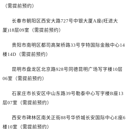
江西省宜春市袁州区中山中路爱彼售后服务中心（需提前预约）
（需提前预约）
江西省鹰潭市月湖区胜利东路爱彼售后服务中心（需提前预约）
山东省德州市德城区东风中路爱彼售后服务中心（需提前预约）
长春市朝阳区西安大路727号中银大厦A座(旺进大
山东省东营市东营区济南路爱彼售后服务中心（需提前预约）
厦)18层09室（需提前预约）
山东省济南市历下区经十路11111号华润中心写字楼（万象城）15层1508室爱彼售后服务中心（需提前预约）
山东省济宁市任城区太白楼路爱彼售后服务中心（需提前预约）
贵阳市南明区都司高架桥路33号亨特国际金融中心14
山东省莱芜市文化南路8号银座商城名表维修一楼名表维修爱彼售后服务中心（需提前预约）
楼14D（需提前预约）
山东省临沂市兰山区解放路爱彼售后服务中心（需提前预约）
山东省日照市东港区烟台路爱彼售后服务中心（需提前预约）
昆明市盘龙区北京路928号同德昆明广场写字楼10层
山东省泰安市泰山区财源街道泰山大街爱彼售后服务中心（需提前预约）
06室（需提前预约）
山东省威海市环翠区新威海路89号振华商厦一楼名表维修爱彼售后服务中心（需提前预约）
山东省潍坊市奎文区东风东街爱彼售后服务中心（需提前预约）
石家庄市长安区中山东路39号勒泰中心写字楼B座13
山东省枣庄市滕州市北辛路与善国路交叉口爱彼售后服务中心（需提前预约）
层07室（需提前预约）
山东省淄博市张店区金晶大道爱彼售后服务中心（需提前预约）
上海市黄浦区南京东路299号宏伊国际广场写字楼8层806室爱彼售后服务中心（需提前预约）
西安市碑林区南关正街88号华侨城长安国际中心E座6
上海市徐汇区虹桥路3号港汇中心2座37层3705室爱彼售后服务中心（需提前预约）
楼10室（需提前预约）