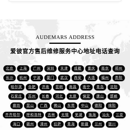
新疆维吾尔自治区白杨市军垦路爱彼售后服务中心（需提前预约）
新疆维吾尔自治区北屯市团结路爱彼售后服务中心（需提前预约）
新疆维吾尔自治区博乐市博乐市北京路爱彼售后服务中心（需提前预约）
新疆维吾尔自治区昌吉市延安北路爱彼售后服务中心（需提前预约）
新疆维吾尔自治区阜康市博峰路爱彼售后服务中心（需提前预约）
AUDEMARS ADDRESS
新疆维吾尔自治区哈密市伊州区建国北路爱彼售后服务中心（需提前预约）
爱彼官方售后维修服务中心地址电话查询
新疆维吾尔自治区和田市和田市北京西路爱彼售后服务中心（需提前预约）
新疆维吾尔自治区胡杨河市胡杨河市胡杨路爱彼售后服务中心（需提前预约）
新疆维吾尔自治区霍尔果斯市亚欧北路爱彼售后服务中心（需提前预约）
北京
上海
广州
深圳
天津
成都
重庆
南京
郑州
新疆维吾尔自治区喀什市解放北路爱彼售后服务中心（需提前预约）
长沙
杭州
宁波
厦门
武汉
西安
大连
福州
贵阳
新疆维吾尔自治区可克达拉市幸福路爱彼售后服务中心（需提前预约）
哈尔滨
合肥
济南
昆明
南昌
南宁
青岛
沈阳
新疆维吾尔自治区克拉玛依市克拉玛依区友谊路爱彼售后服务中心（需提前预约）
石家庄
苏州
长春
河北
太原
保定
唐山
邯郸
新疆维吾尔自治区库车市库车市文化东路爱彼售后服务中心（需提前预约）
廊坊
昆山
广西
佛山
东莞
中山
德阳
绵阳
新疆维吾尔自治区库尔勒市库尔勒市人民东路爱彼售后服务中心（需提前预约）
齐齐哈尔
呼和浩特
吉林
无锡
芜湖
珠海
汕头
三亚
新疆维吾尔自治区奎屯市团结西街爱彼售后服务中心（需提前预约）
新疆维吾尔自治区昆玉市昆泉街爱彼售后服务中心（需提前预约）
海口
赣州
漳州
拉萨
青海
新疆
兰州
银川