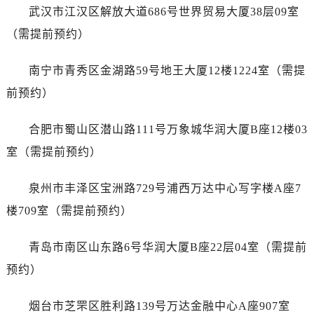
江苏省南京市秦淮区中山南路1号南京中心22层22-C1-C3室爱彼售后服务中心（需提前预约）
武汉市江汉区解放大道686号世界贸易大厦38层09室
江苏省宿迁市宿城区西湖路爱彼售后服务中心（需提前预约）
（需提前预约）
江苏省泰州市海陵区永定东路399号置地商务中心东塔（华润万象城）17层1706室爱彼售后服务中心（需提前预约）
江苏省徐州市鼓楼区淮海东路29号苏宁广场IFC国际金融中心35层3508室爱彼售后服务中心（需提前预约）
南宁市青秀区金湖路59号地王大厦12楼1224室（需提
江苏省盐城市盐都区世纪大道5号盐城金融城写字楼1号楼16层1604室爱彼售后服务中心（需提前预约）
前预约）
江苏省扬州市邗江区国展路29号星耀天地写字楼1号楼18层1803室爱彼售后服务中心（需提前预约）
江苏省镇江市京口区中山东路爱彼售后服务中心（需提前预约）
合肥市蜀山区潜山路111号万象城华润大厦B座12楼03
江西省抚州市临川区赣东大道爱彼售后服务中心（需提前预约）
室（需提前预约）
江西省赣州市章贡区文清路爱彼售后服务中心（需提前预约）
江西省吉安市吉州区井冈山大道爱彼售后服务中心（需提前预约）
泉州市丰泽区宝洲路729号浦西万达中心写字楼A座7
江西省景德镇市珠山区珠山中路爱彼售后服务中心（需提前预约）
楼709室（需提前预约）
江西省九江市浔阳区浔阳路爱彼售后服务中心（需提前预约）
江西省南昌市红谷滩新区红谷中大道998号绿地双子塔（中央广场）A1座办公楼14层1407室爱彼售后服务中心（需提前预约）
青岛市南区山东路6号华润大厦B座22层04室（需提前
江西省萍乡市安源区萍安北大道与康庄路交叉口爱彼售后服务中心（需提前预约）
预约）
江西省上饶市信州区滨江西路爱彼售后服务中心（需提前预约）
江西省新余市渝水区北湖西路爱彼售后服务中心（需提前预约）
烟台市芝罘区胜利路139号万达金融中心A座907室