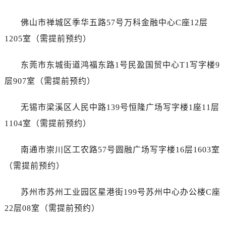
安徽省黄山市屯溪区黄山西路爱彼售后服务中心（需提前预约）
安徽省六安市金安区解放中路爱彼售后服务中心（需提前预约）
佛山市禅城区季华五路57号万科金融中心C座12层
安徽省马鞍山市雨山区湖南西路爱彼售后服务中心（需提前预约）
1205室（需提前预约）
安徽省宿州市埇桥区人民中路爱彼售后服务中心（需提前预约）
安徽省铜陵市铜官区石城大道爱彼售后服务中心（需提前预约）
东莞市东城街道鸿福东路1号民盈国贸中心T1写字楼9
安徽省芜湖市镜湖区中山路步行街爱彼售后服务中心（需提前预约）
层907室（需提前预约）
安徽省宣城市宣州区叠嶂西路爱彼售后服务中心（需提前预约）
福建省龙岩市新罗区九一南路爱彼售后服务中心（需提前预约）
无锡市梁溪区人民中路139号恒隆广场写字楼1座11层
福建省南平市建阳区人民西路爱彼售后服务中心（需提前预约）
1104室（需提前预约）
福建省宁德市蕉城区天湖东路爱彼售后服务中心（需提前预约）
福建省莆田市城厢区霞林街道荔华东大道爱彼售后服务中心（需提前预约）
南通市崇川区工农路57号圆融广场写字楼16层1603室
福建省三明市三元区东乾二路爱彼售后服务中心（需提前预约）
（需提前预约）
福建省漳州市龙文区步港路爱彼售后服务中心（需提前预约）
江苏省常州市新北区龙锦路1590号现代传媒中心5号楼10层1008室爱彼售后服务中心（需提前预约）
苏州市苏州工业园区星港街199号苏州中心办公楼C座
江苏省淮安市清江浦区淮海北路爱彼售后服务中心（需提前预约）
22层08室（需提前预约）
江苏省连云港市海州区通灌北路爱彼售后服务中心（需提前预约）