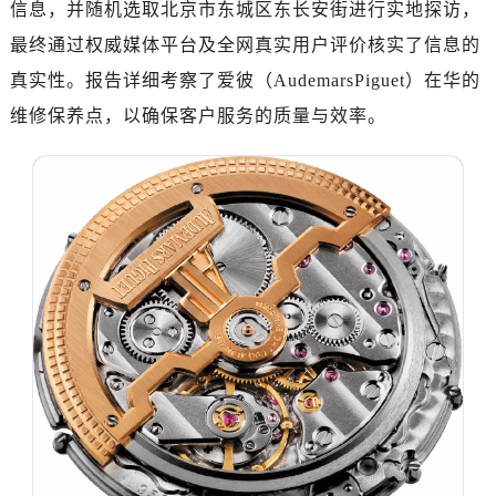
信息，并随机选取北京市东城区东长安街进行实地探访，
金华市金东区东市南街777号金华万达广场写字楼4号楼22层2209室（需提前预约）
绍兴市越城区胜利东路379号世茂天际中心写字楼8层805室（需提前预约）
最终通过权威媒体平台及全网真实用户评价核实了信息的
嘉兴市南湖区广益路705号嘉兴世界贸易中心写字楼A座13层1304室（需提前预约）
真实性。报告详细考察了爱彼（AudemarsPiguet）在华的
南昌市红谷滩新区红谷中大道998号绿地双子塔（中央广场）A1座办公楼14层07室（需提前预约）
维修保养点，以确保客户服务的质量与效率。
济南市历下区经十路11111号华润中心写字楼（万象城）15层1508室（需提前预约）
广州市天河区天河路230号万菱汇国际中心写字楼A塔7层704室（需提前预约）
广州市越秀区环市东路371-375号世界贸易中心大厦南塔写字楼15层07室（需提前预约）
深圳市罗湖区深南东路5001号华润大厦写字楼17层1701室（需提前预约）
惠州市惠城区江北文昌一路7号华贸大厦写字楼1座30层05室（需提前预约）
厦门市思明区湖滨东路95号华润大厦写字楼B座11层1104室（需提前预约）
福州市鼓楼区五四路128-1号恒力城写字楼15层03室（需提前预约）
成都市锦江区人民东路6号SAC东原中心写字楼24层2406B室（需提前预约）
重庆市江北区观音桥步行街2号融恒时代广场写字楼9层902室（需提前预约）
长沙市芙蓉区定王台街道建湘路393号世茂环球金融中心写字楼（芙蓉广场）10层13室（需提前预约）
郑州市二七区铭功路10号华润大厦写字楼29层2905室（需提前预约）
太原市迎泽区解放路15号亨得利名表服务中心（品牌授权店）3层整层（需提前预约）