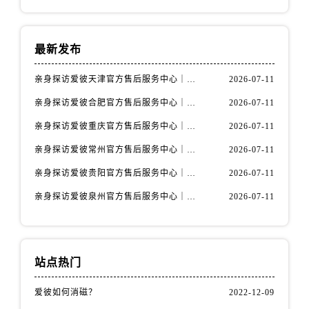
甘肃省平凉市崆峒区西大街爱彼售后服务中心（需提前预约）
甘肃省庆阳市西峰区南大街爱彼售后服务中心（需提前预约）
甘肃省天水市秦州区民主路爱彼售后服务中心（需提前预约）
最新发布
甘肃省武威市凉州区迎宾路爱彼售后服务中心（需提前预约）
亲身探访爱彼天津官方售后服务中心｜全部地址与售后电话（2026年7月最新）
2026-07-11
甘肃省张掖市甘州区民乐北路爱彼售后服务中心（需提前预约）
宁夏回族自治区固原市原州区文化街爱彼售后服务中心（需提前预约）
亲身探访爱彼合肥官方售后服务中心｜热线电话与网点地址（2026年7月最新）
2026-07-11
宁夏回族自治区石嘴山市大武口区贺兰山路爱彼售后服务中心（需提前预约）
亲身探访爱彼重庆官方售后服务中心｜详细地址与售后电话（2026年7月最新）
2026-07-11
宁夏回族自治区吴忠市利通区开元大道爱彼售后服务中心（需提前预约）
亲身探访爱彼常州官方售后服务中心｜热线与地址（2026年7月最新）
2026-07-11
宁夏回族自治区银川市兴庆区新华东路97号新百中心C馆一层C1-18号商铺爱彼售后服务中心（需提前预约）
亲身探访爱彼贵阳官方售后服务中心｜网点地址及热线（2026年7月最新）
2026-07-11
宁夏回族自治区中卫市沙坡头区鼓楼东街爱彼售后服务中心（需提前预约）
亲身探访爱彼泉州官方售后服务中心｜服务热线及具体地址（2026年7月最新）
2026-07-11
青海省果洛藏族自治州玛沁县团结路爱彼售后服务中心（需提前预约）
青海省海北藏族自治州海晏县将军路爱彼售后服务中心（需提前预约）
青海省海东市乐都区滨河路爱彼售后服务中心（需提前预约）
青海省海南藏族自治州共和县青海湖大街爱彼售后服务中心（需提前预约）
站点热门
青海省海西蒙古族藏族自治州德令哈市柴达木路爱彼售后服务中心（需提前预约）
爱彼如何消磁？
2022-12-09
青海省黄南藏族自治州同仁市德合隆路爱彼售后服务中心（需提前预约）