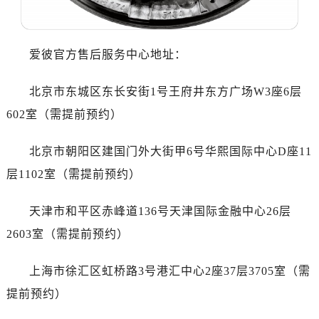
沈阳市沈河区中街路137号亨得利名表服务中心（品牌授权店）1层整层（需提前预约）
沈阳市沈河区中街路83号亨得利名表服务中心（品牌授权店）1层整层（需提前预约）
乌鲁木齐市天山区红山路26号时代广场（CCMALL）C座17层17-B（需提前预约）
爱彼官方售后服务中心地址：
温州市鹿城区锦绣路1067号置信广场10层1015室（需提前预约）
哈尔滨市道里区友谊西路600号富力中心T2座写字楼29层03室（需提前预约）
北京市东城区东长安街1号王府井东方广场W3座6层
大连市中山区人民路15号国际金融大厦7层G室（需提前预约）
602室（需提前预约）
佛山市禅城区季华五路57号万科金融中心C座12层1205室（需提前预约）
东莞市东城街道鸿福东路1号民盈国贸中心T1写字楼9层907室（需提前预约）
北京市朝阳区建国门外大街甲6号华熙国际中心D座11
无锡市梁溪区人民中路139号恒隆广场写字楼1座11层1104室（需提前预约）
层1102室（需提前预约）
南通市崇川区工农路57号圆融广场写字楼16层1603室（需提前预约）
苏州市苏州工业园区星港街199号苏州中心办公楼C座22层08室（需提前预约）
天津市和平区赤峰道136号天津国际金融中心26层
武汉市江汉区解放大道686号世界贸易大厦38层09室（需提前预约）
2603室（需提前预约）
南宁市青秀区金湖路59号地王大厦12楼1224室（需提前预约）
合肥市蜀山区潜山路111号万象城华润大厦B座12楼03室（需提前预约）
上海市徐汇区虹桥路3号港汇中心2座37层3705室（需
泉州市丰泽区宝洲路729号浦西万达中心写字楼A座7楼709室（需提前预约）
提前预约）
青岛市南区山东路6号华润大厦B座22层04室（需提前预约）