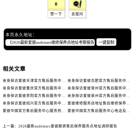
湖北省黄冈市黄州区赤壁大道爱彼售后服务中心（需提前预约）
0
湖北省黄石市黄石港区武汉路爱彼售后服务中心（需提前预约）
赞一下
去提问
湖北省荆门市东宝中天街步行街爱彼售后服务中心（需提前预约）
湖北省荆州市荆州区荆中路爱彼售后服务中心（需提前预约）
本页永久地址：
湖北省十堰市茅箭区人民北路爱彼售后服务中心（需提前预约）
一键复制
湖北省随州市曾都区青年路爱彼售后服务中心（需提前预约）
湖北省咸宁市咸安区长安大道爱彼售后服务中心（需提前预约）
湖北省襄阳市樊城区长虹路与人民路交叉口爱彼售后服务中心（需提前预约）
相关文章
湖北省孝感市孝南区复兴大道爱彼售后服务中心（需提前预约）
湖北省宜昌市西陵区夷陵大道与港窑路爱彼售后服务中心（需提前预约）
亲身探访爱彼天津官方售后服务中心｜全部地址与售后电话（2026年7月最新）
亲身探访爱彼合肥官方售后服务中心｜热线电话与网点地址（2026年7月最新）
湖南省常德市武陵区人民路爱彼售后服务中心（需提前预约）
亲身探访爱彼重庆官方售后服务中心｜详细地址与售后电话（2026年7月最新）
亲身探访爱彼常州官方售后服务中心｜热线与地址（2026年7月最新）
湖南省郴州市北湖区国庆北路爱彼售后服务中心（需提前预约）
亲身探访爱彼贵阳官方售后服务中心｜网点地址及热线（2026年7月最新）
亲身探访爱彼泉州官方售后服务中心｜服务热线及具体地址（2026年7月最新）
湖南省衡阳市雁峰区解放路爱彼售后服务中心（需提前预约）
亲身探访爱彼绍兴官方售后服务中心｜网点地址与售后热线（2026年7月最新）
爱彼维修服务店地址售后维修保养中心权威公示（2026年7月最新）
爱彼中国官方售后服务中心服务热线及全部地址实地考察报告_多信源验证（2026年7月最新）
爱彼中国官方售后服务中心电话及详细维修地址实地考察报告_多信源验证（2026年7月最新）
湖南省怀化市鹤城区迎丰中路爱彼售后服务中心（需提前预约）
湖南省娄底市娄星区长青街爱彼售后服务中心（需提前预约）
上一篇：
2026最新audemars爱彼腕表售后保养服务点地址调研报告
湖南省邵阳市双清区东风路爱彼售后服务中心（需提前预约）