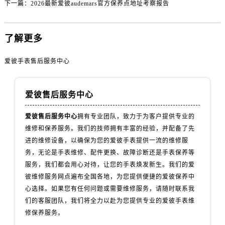
湖南省湘潭市雨湖区莲城大道爱彼售后服务中心（需提前预约）
下一篇：
2026最新爱彼audemars官方保养点地址考察报告
湖南省益阳市赫山区桃花仑路爱彼售后服务中心（需提前预约）
湖南省永州市冷水滩区永州大道与中兴路交叉口爱彼售后服务中心（需提前预约）
了解更多
湖南省岳阳市岳阳楼区东茅岭路爱彼售后服务中心（需提前预约）
湖南省张家界市永定区解放路爱彼售后服务中心（需提前预约）
爱彼手表售后服务中心
湖南省长沙市芙蓉区建湘路393号世茂环球金融中心写字楼10层1013室爱彼售后服务中心（需提前预约）
湖南省株洲市芦淞区建设南路爱彼售后服务中心（需提前预约）
爱彼售后服务中心
甘肃省白银市白银区北京路爱彼售后服务中心（需提前预约）
甘肃省定西市安定区解放路爱彼售后服务中心（需提前预约）
爱彼售后服务中心
拥有专业团队，致力于为客户提供专业的
维修和保养服务。我们的技师拥有丰富的经验，并配备了先
甘肃省敦煌市沙州镇阳关中路爱彼售后服务中心（需提前预约）
进的维修设备，以确保为您的爱彼手表提供一流的维修服
甘肃省合作市人民街爱彼售后服务中心（需提前预约）
务，无论是手表维修、配件更换、故障诊断还是手表保养等
甘肃省嘉峪关市雄关区新华中路爱彼售后服务中心（需提前预约）
服务，我们都会用心对待，让您的手表焕发新生。我们的爱
甘肃省金昌市金川区北京路爱彼售后服务中心（需提前预约）
彼维修服务网点遍布全国各地，为您提供便捷的爱彼保养中
甘肃省酒泉市肃州区西大街爱彼售后服务中心（需提前预约）
心选择。如果您有任何问题或需要维修服务，请随时联系我
甘肃省临夏市城南街道团结路爱彼售后服务中心（需提前预约）
们的客服团队，我们将全力以赴为您提供专业的爱彼手表维
修保养服务。
甘肃省陇南市武都区人民路爱彼售后服务中心（需提前预约）