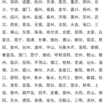
福建省福州市鼓楼区五四路128-1号恒力城写字楼15层03室爱彼售后服务中心（需提前预约）
州、深圳、成都、杭州、天津、南京、重庆、郑州、长
福建省厦门市思明区湖滨东路95号万象城华润大厦B座11层1104室爱彼售后服务中心（需提前预约）
沙、宁波、厦门、福州、南昌、金华、嘉兴、扬州、常
广东省潮州市潮安区新风路与潮汕路交汇处爱彼售后服务中心（需提前预约）
州、绍兴、徐州、盐城、泰州、济南、惠州、苏州、武
广东省广州市天河区天河路230号万菱汇国际中心A塔7层704室爱彼售后服务中心（需提前预约）
汉、西安、青岛、无锡、温州、沈阳、大连、海口、三
广东省广州市越秀区环市东路371-375号世界贸易中心大厦南塔15层1507室爱彼售后服务中心（需提前预约）
亚、佛山、东莞、珠海、哈尔滨、合肥、昆明、太原、石
广东省河源市源城区越王大道爱彼售后服务中心（需提前预约）
家庄、南宁、南通、长春、烟台、唐山、廊坊、保定、贵
广东省惠州市惠城区江北文昌一路7号华贸大厦1座30层3005室爱彼售后服务中心（需提前预约）
阳、泉州、台州、湖州、中山、乌鲁木齐、洛阳、邯郸、
广东省江门市蓬江区广场西路爱彼售后服务中心（需提前预约）
广东省揭阳市榕城进贤门步行街爱彼售后服务中心（需提前预约）
秦皇岛、澳门、西宁、潍坊、呼和浩特、沧州、鞍山、赣
广东省茂名市电白区水东街道迎宾大道爱彼售后服务中心（需提前预约）
州、临沂、岳阳、平顶山、镇江、桂林、芜湖、汕头、淄
广东省梅州市梅江区金燕大道爱彼售后服务中心（需提前预约）
博、兰州、银川、郴州、大庆、张家口、衡阳、焦作、周
广东省清远市清城区湖西路爱彼售后服务中心（需提前预约）
口、邵阳、亳州、新乡、衡水、牡丹江、德州、聊城、包
广东省汕头市龙湖区长平路爱彼售后服务中心（需提前预约）
头、淮安、宜昌、许昌、邢台、宿迁、丽水、蚌埠、上
广东省汕尾市城区香洲街道园林社区翠园街爱彼售后服务中心（需提前预约）
饶、晋中、葫芦岛、四平、宜春、滁州、大同、舟山、绵
广东省韶关市武江区芙蓉新区与老城中心交汇处爱彼售后服务中心（需提前预约）
阳、天水、德阳、承德、绥化、马鞍山、三明、滨州、黄
广东省深圳市罗湖区深南东路5001号华润大厦17层1701室爱彼售后服务中心（需提前预约）