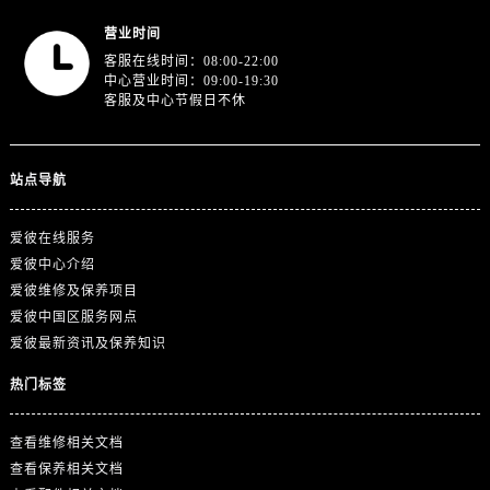
贵州省铜仁市碧江区民主路爱彼售后服务中心（需提前预约）
营业时间
贵州省遵义市红花岗区共青大道与嵩山路交叉口爱彼售后服务中心（需提前预约）
客服在线时间：08:00-22:00
四川省阿坝州市马尔康市团结街爱彼售后服务中心（需提前预约）
中心营业时间：09:00-19:30
四川省巴中市巴州区江北大道爱彼售后服务中心（需提前预约）
客服及中心节假日不休
四川省成都市锦江区人民东路6号SAC东原中心24层2406B室爱彼售后服务中心（需提前预约）
四川省达州市通川区中心广场、老车坝爱彼售后服务中心（需提前预约）
站点导航
四川省德阳市旌阳区长江西路、南街爱彼售后服务中心（需提前预约）
四川省甘孜州市康定市情歌广场、箭炉街爱彼售后服务中心（需提前预约）
爱彼在线服务
四川省广安市广安区建安南路爱彼售后服务中心（需提前预约）
爱彼中心介绍
四川省广元市利州区老城南北街、东大街爱彼售后服务中心（需提前预约）
爱彼维修及保养项目
四川省乐山市市中区嘉定中路爱彼售后服务中心（需提前预约）
爱彼中国区服务网点
爱彼最新资讯及保养知识
四川省凉山州市西昌市大巷口下街爱彼售后服务中心（需提前预约）
四川省泸州市江阳区治平路爱彼售后服务中心（需提前预约）
热门标签
四川省眉山市东坡区三苏路爱彼售后服务中心（需提前预约）
四川省绵阳市涪城区翠花街爱彼售后服务中心（需提前预约）
查看维修相关文档
四川省南充市高坪区江东大道爱彼售后服务中心（需提前预约）
查看保养相关文档