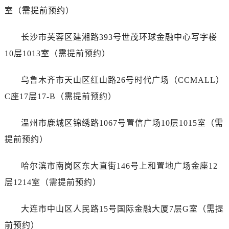
山西省吕梁市离石区永宁中路与建设街交叉口爱彼售后服务中心（需提前预约）
室（需提前预约）
山西省朔州市朔城区怡西路与鄯阳西街交汇处爱彼售后服务中心（需提前预约）
山西省忻州市忻府区和平东街与七一南路交叉口爱彼售后服务中心（需提前预约）
长沙市芙蓉区建湘路393号世茂环球金融中心写字楼
山西省阳泉市郊区平阳东街与新城大道交叉口爱彼售后服务中心（需提前预约）
10层1013室（需提前预约）
山西省运城市盐湖区河东街爱彼售后服务中心（需提前预约）
山西省长治市潞州区英雄中路爱彼售后服务中心（需提前预约）
乌鲁木齐市天山区红山路26号时代广场（CCMALL）
山西省太原市迎泽区迎泽街道解放路15号亨得利名表维修授权店3楼爱彼售后服务中心（需提前预约）
C座17层17-B（需提前预约）
天津市和平区赤峰道136号天津国际金融中心26层2603室爱彼售后服务中心（需提前预约）
安徽省安庆市迎江区人民路爱彼售后服务中心（需提前预约）
温州市鹿城区锦绣路1067号置信广场10层1015室（需
安徽省蚌埠市蚌山区淮河路爱彼售后服务中心（需提前预约）
提前预约）
安徽省亳州市谯城区魏武大道爱彼售后服务中心（需提前预约）
安徽省池州市贵池区长江路爱彼售后服务中心（需提前预约）
哈尔滨市南岗区东大直街146号上和置地广场金座12
安徽省滁州市琅琊区南谯北路爱彼售后服务中心（需提前预约）
层1214室（需提前预约）
安徽省阜阳市颍州区颍州北路爱彼售后服务中心（需提前预约）
安徽省淮北市相山区淮海路爱彼售后服务中心（需提前预约）
大连市中山区人民路15号国际金融大厦7层G室（需提
安徽省淮南市田家庵区国庆中路爱彼售后服务中心（需提前预约）
前预约）