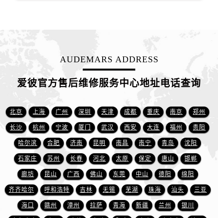
江苏省徐州市鼓楼区淮海东路29号苏宁广场IFC国际金融中心35层3508室爱彼售后服务中心（需提前预约）
江苏省盐城市盐都区世纪大道5号盐城金融城写字楼1号楼16层1604室爱彼售后服务中心（需提前预约）
江苏省扬州市邗江区国展路29号星耀天地写字楼1号楼18层1803室爱彼售后服务中心（需提前预约）
江苏省镇江市京口区中山东路爱彼售后服务中心（需提前预约）
江西省抚州市临川区赣东大道爱彼售后服务中心（需提前预约）
AUDEMARS ADDRESS
江西省赣州市章贡区文清路爱彼售后服务中心（需提前预约）
爱彼官方售后维修服务中心地址电话查询
江西省吉安市吉州区井冈山大道爱彼售后服务中心（需提前预约）
江西省景德镇市珠山区珠山中路爱彼售后服务中心（需提前预约）
北京
上海
广州
深圳
天津
成都
重庆
南京
郑州
江西省九江市浔阳区浔阳路爱彼售后服务中心（需提前预约）
江西省南昌市红谷滩新区红谷中大道998号绿地双子塔（中央广场）A1座办公楼14层1407室爱彼售后服务中心（需提前预约）
长沙
杭州
宁波
厦门
武汉
西安
大连
福州
贵阳
江西省萍乡市安源区萍安北大道与康庄路交叉口爱彼售后服务中心（需提前预约）
哈尔滨
合肥
济南
昆明
南昌
南宁
青岛
沈阳
江西省上饶市信州区滨江西路爱彼售后服务中心（需提前预约）
石家庄
苏州
长春
河北
太原
保定
唐山
邯郸
江西省新余市渝水区北湖西路爱彼售后服务中心（需提前预约）
廊坊
昆山
广西
佛山
东莞
中山
德阳
绵阳
江西省宜春市袁州区中山中路爱彼售后服务中心（需提前预约）
齐齐哈尔
呼和浩特
吉林
无锡
芜湖
珠海
汕头
三亚
江西省鹰潭市月湖区胜利东路爱彼售后服务中心（需提前预约）
海口
赣州
漳州
拉萨
青海
新疆
兰州
银川
山东省德州市德城区东风中路爱彼售后服务中心（需提前预约）