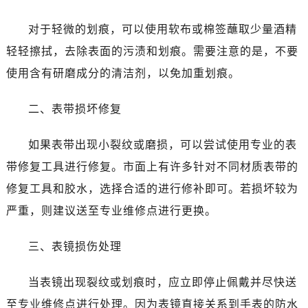
温州市鹿城区锦绣路1067号置信广场10层1015室（需提前预约）
哈尔滨市道里区友谊西路600号富力中心T2座写字楼29层03室（需提前预约）
对于轻微的划痕，可以使用软布或棉签蘸取少量酒精
大连市中山区人民路15号国际金融大厦7层G室（需提前预约）
轻轻擦拭，去除表面的污渍和划痕。需要注意的是，不要
佛山市禅城区季华五路57号万科金融中心C座12层1205室（需提前预约）
使用含有研磨成分的清洁剂，以免加重划痕。
东莞市东城街道鸿福东路1号民盈国贸中心T1写字楼9层907室（需提前预约）
无锡市梁溪区人民中路139号恒隆广场写字楼1座11层1104室（需提前预约）
二、表带损坏修复
南通市崇川区工农路57号圆融广场写字楼16层1603室（需提前预约）
苏州市苏州工业园区星港街199号苏州中心办公楼C座22层08室（需提前预约）
如果表带出现小裂纹或磨损，可以尝试使用专业的表
武汉市江汉区解放大道686号世界贸易大厦38层09室（需提前预约）
带修复工具进行修复。市面上有许多针对不同材质表带的
南宁市青秀区金湖路59号地王大厦12楼1224室（需提前预约）
修复工具和胶水，选择合适的进行修补即可。若损坏较为
合肥市蜀山区潜山路111号万象城华润大厦B座12楼03室（需提前预约）
严重，则建议送至专业维修点进行更换。
泉州市丰泽区宝洲路729号浦西万达中心写字楼A座7楼709室（需提前预约）
青岛市南区山东路6号华润大厦B座22层04室（需提前预约）
三、表镜损伤处理
烟台市芝罘区胜利路139号万达金融中心A座907室（需提前预约）
长春市朝阳区西安大路727号中银大厦A座(旺进大厦)18层09室（需提前预约）
当表镜出现裂纹或划痕时，应立即停止佩戴并尽快送
贵阳市南明区都司高架桥路33号亨特国际金融中心14楼14D（需提前预约）
至专业维修点进行处理。因为表镜直接关系到手表的防水