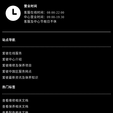
浙江省金华市金东区东市南街777号金华万达广场4号楼22楼2209室爱彼售后服务中心（需提前预约）
营业时间
浙江省丽水市莲都区解放街爱彼售后服务中心（需提前预约）
客服在线时间：08:00-22:00
浙江省宁波市江北区大闸南路500号来福士广场办公楼20层2009室爱彼售后服务中心（需提前预约）
中心营业时间：09:00-19:30
客服及中心节假日不休
浙江省衢州市柯城区上街爱彼售后服务中心（需提前预约）
浙江省绍兴市越城区胜利东路379号世茂天际中心写字楼8层805室爱彼售后服务中心（需提前预约）
浙江省舟山市定海区解放东路爱彼售后服务中心（需提前预约）
站点导航
澳门特别行政区大堂区议事亭前地（新马路）爱彼售后服务中心（需提前预约）
澳门特别行政区风顺堂区南湾大马路爱彼售后服务中心（需提前预约）
爱彼在线服务
澳门特别行政区花地玛堂区关闸广场爱彼售后服务中心（需提前预约）
爱彼中心介绍
澳门特别行政区花王堂区大三巴商圈爱彼售后服务中心（需提前预约）
爱彼维修及保养项目
爱彼中国区服务网点
澳门特别行政区嘉模堂区官也街爱彼售后服务中心（需提前预约）
爱彼最新资讯及保养知识
澳门省路氹城市金光大道爱彼售后服务中心（需提前预约）
澳门特别行政区望德堂区塔石广场爱彼售后服务中心（需提前预约）
热门标签
福建省福州市鼓楼区五四路128-1号恒力城写字楼15层03室爱彼售后服务中心（需提前预约）
福建省厦门市思明区湖滨东路95号万象城华润大厦B座11层1104室爱彼售后服务中心（需提前预约）
查看维修相关文档
查看保养相关文档
广东省潮州市潮安区新风路与潮汕路交汇处爱彼售后服务中心（需提前预约）
查看配件相关文档