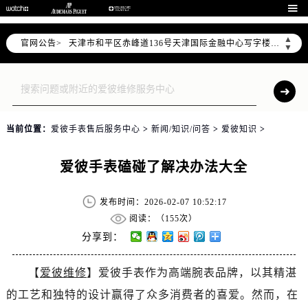
北京市东城区东长安街1号东方广场写字楼W3座6层602室（需提前预约）

北京市朝阳区建国门外大街甲6号华熙国际中心写字楼D座11层1102室（需提前预约）
▲
官网公告>
天津市和平区赤峰道136号天津国际金融中心写字楼26层2603室（需提前预约）
▼
上海市徐汇区虹桥路3号港汇中心写字楼2座37层3705室（需提前预约）
上海市黄浦区南京东路299号宏伊国际广场写字楼8层806室（需提前预约）
南京市秦淮区中山南路1号（新街口）南京中心写字楼22层C1-1室（需提前预约）
常州市新北区龙锦路1590号现代传媒中心写字楼5号楼10层1008室（需提前预约）
当前位置：
爱彼手表售后服务中心
>
新闻/知识/问答
>
爱彼知识
>
徐州市鼓楼区淮海东路29号苏宁广场IFC国际金融中心写字楼35层3508室（需提前预约）
扬州市邗江区国展路29号星耀天地写字楼1号楼18层1803室（需提前预约）
爱彼手表磕碰了解决办法大全
盐城市盐都区世纪大道5号盐城金融城写字楼1号楼16层1604室（需提前预约）
泰州市海陵区永定东路399号置地商务中心东塔写字楼（华润万象城）17层1706室（需提前预约）
发布时间：2026-02-07 10:52:17
宁波市江北区大闸南路500号来福士广场办公楼20层2009室（需提前预约）
阅读：（
155次）
杭州市上城区钱江路1366号华润大厦写字楼A座5层503-5室（需提前预约）
分享到：
金华市金东区东市南街777号金华万达广场写字楼4号楼22层2209室（需提前预约）
【
爱彼维修
】爱彼手表作为高端腕表品牌，以其精湛
绍兴市越城区胜利东路379号世茂天际中心写字楼8层805室（需提前预约）
的工艺和独特的设计赢得了众多消费者的喜爱。然而，在
嘉兴市南湖区广益路705号嘉兴世界贸易中心写字楼A座13层1304室（需提前预约）