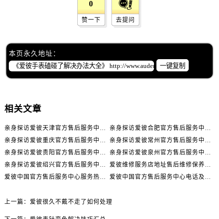
0
辽宁省丹东市振兴区七经街爱彼售后服务中心（需提前预约）
辽宁省抚顺市新抚区东一路爱彼售后服务中心（需提前预约）
赞一下
去提问
辽宁省阜新市海州区解放大街爱彼售后服务中心（需提前预约）
辽宁省葫芦岛市连山区中央路爱彼售后服务中心（需提前预约）
本页永久地址：
辽宁省锦州市古塔区中央大街爱彼售后服务中心（需提前预约）
一键复制
辽宁省辽阳市白塔区新运大街爱彼售后服务中心（需提前预约）
辽宁省盘锦市兴隆台区石油大街爱彼售后服务中心（需提前预约）
辽宁省铁岭市银州区南马路爱彼售后服务中心（需提前预约）
相关文章
辽宁省营口市站前区市府路与渤海大街交叉口爱彼售后服务中心（需提前预约）
辽宁省沈阳市沈河区中街路137号亨得利名表维修授权店1楼爱彼售后服务中心（需提前预约）
亲身探访爱彼天津官方售后服务中心｜全部地址与售后电话（2026年7月最新）
亲身探访爱彼合肥官方售后服务中心｜热线电话与网点地址（2026年7月最新）
辽宁省沈阳市沈河区中街路83号亨得利名表维修授权店1楼爱彼售后服务中心（需提前预约）
亲身探访爱彼重庆官方售后服务中心｜详细地址与售后电话（2026年7月最新）
亲身探访爱彼常州官方售后服务中心｜热线与地址（2026年7月最新）
亲身探访爱彼贵阳官方售后服务中心｜网点地址及热线（2026年7月最新）
亲身探访爱彼泉州官方售后服务中心｜服务热线及具体地址（2026年7月最新）
北京市朝阳区建国门外大街甲6号华熙国际中心D座11层1102室爱彼售后服务中心（需提前预约）
亲身探访爱彼绍兴官方售后服务中心｜网点地址与售后热线（2026年7月最新）
爱彼维修服务店地址售后维修保养中心权威公示（2026年7月最新）
北京市东城区东长安街1号王府井东方广场W3座6层602室爱彼售后服务中心（需提前预约）
爱彼中国官方售后服务中心服务热线及全部地址实地考察报告_多信源验证（2026年7月最新）
爱彼中国官方售后服务中心电话及详细维修地址实地考察报告_多信源验证（2026年7月最新）
河北省保定市竞秀区朝阳北大街北国先天下爱彼售后服务中心（需提前预约）
内蒙古自治区阿拉善盟市左旗土尔扈特大街爱彼售后服务中心（需提前预约）
上一篇：
爱彼很久不戴不走了如何处理
内蒙古自治区巴彦淖尔市临河区新华街爱彼售后服务中心（需提前预约）