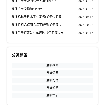
爱彼手表表带的保养方法有哪些？
2023-01-07
安徽省宿州市埇桥区人民中路爱彼售后服务中心（需提前预约）
安徽省铜陵市铜官区石城大道爱彼售后服务中心（需提前预约）
爱彼手表受磁如何处理
2023-01-07
安徽省芜湖市镜湖区中山路步行街爱彼售后服务中心（需提前预约）
爱彼机械表进水了有雾气(如何快速解决问题)
2023-09-13
安徽省宣城市宣州区叠嶂西路爱彼售后服务中心（需提前预约）
爱彼月相几点到几点不能调(如何解决问题)
2023-10-02
福建省龙岩市新罗区九一南路爱彼售后服务中心（需提前预约）
爱彼手表停走是什么原因（停走解决方法）
2023-04-16
福建省南平市建阳区人民西路爱彼售后服务中心（需提前预约）
福建省宁德市蕉城区天湖东路爱彼售后服务中心（需提前预约）
福建省莆田市城厢区霞林街道荔华东大道爱彼售后服务中心（需提前预约）
福建省三明市三元区东乾二路爱彼售后服务中心（需提前预约）
分类标签
福建省漳州市龙文区步港路爱彼售后服务中心（需提前预约）
爱彼维修
江苏省常州市新北区龙锦路1590号现代传媒中心5号楼10层1008室爱彼售后服务中心（需提前预约）
爱彼保养
江苏省淮安市清江浦区淮海北路爱彼售后服务中心（需提前预约）
江苏省连云港市海州区通灌北路爱彼售后服务中心（需提前预约）
爱彼配件
江苏省南京市秦淮区中山南路1号南京中心22层22-C1-C3室爱彼售后服务中心（需提前预约）
爱彼资讯
江苏省宿迁市宿城区西湖路爱彼售后服务中心（需提前预约）
爱彼售后
江苏省泰州市海陵区永定东路399号置地商务中心东塔（华润万象城）17层1706室爱彼售后服务中心（需提前预约）