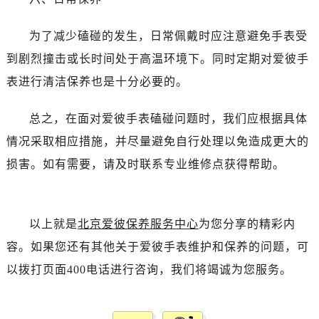
黑龙江省齐齐哈尔市龙沙区龙华路爱彼售后服务中心（需提前预约）
黑龙江省双鸭山市尖山区新兴大街爱彼售后服务中心（需提前预约）
为了减少磕碰的发生，日常佩戴时应注意避免手表受
黑龙江省绥化市北林区新华街与康庄路交叉口爱彼售后服务中心（需提前预约）
到剧烈撞击或长时间处于高温环境下。同时定期对爱彼手
黑龙江省伊春市伊美区通河路爱彼售后服务中心（需提前预约）
表进行清洁保养也是十分必要的。
吉林省白城市洮北区明仁南街爱彼售后服务中心（需提前预约）
吉林省白山市浑江区浑江大街爱彼售后服务中心（需提前预约）
总之，在面对爱彼手表磕碰问题时，我们应根据具体
吉林省吉林市船营区河南街爱彼售后服务中心（需提前预约）
情况采取相应措施，并尽量避免自行处理以免造成更大的
吉林省辽源市龙山区人民大街爱彼售后服务中心（需提前预约）
损害。如有需要，请及时联系专业维修点获得帮助。
吉林省梅河口市新华街道梅河大街爱彼售后服务中心（需提前预约）
吉林省四平市铁东区紫气大路与南九经街交汇处爱彼售后服务中心（需提前预约）
吉林省松原市宁江区五环大街爱彼售后服务中心（需提前预约）
以上就是
北京爱彼保养服务中心
为您分享的精彩内
吉林省通化市东昌区环通乡江南大街爱彼售后服务中心（需提前预约）
吉林省延边市延吉市解放路爱彼售后服务中心（需提前预约）
容。如果您还有其他关于爱彼手表维护和保养的问题，可
辽宁省鞍山市铁东区站前街爱彼售后服务中心（需提前预约）
以拨打页面400电话进行咨询，我们将竭诚为您服务。
辽宁省本溪市平山区胜利路爱彼售后服务中心（需提前预约）
辽宁省朝阳市双塔区新华路爱彼售后服务中心（需提前预约）