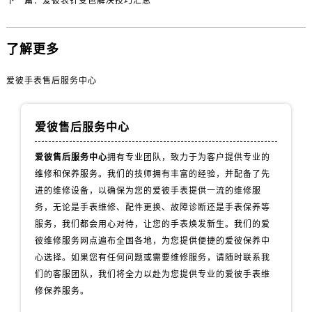
下一篇：
爱彼表针变色解决技巧汇总
内蒙古自治区包头市青山区幸福路甲3号王府井百货名表维修爱彼售后服务中心（需提前预约）
内蒙古自治区赤峰市红山区哈达街爱彼售后服务中心（需提前预约）
内蒙古自治区鄂尔多斯市东胜区伊金霍洛街爱彼售后服务中心（需提前预约）
了解更多
内蒙古自治区呼伦贝尔市海拉尔区中央街爱彼售后服务中心（需提前预约）
爱彼手表售后服务中心
内蒙古自治区通辽市科尔沁区明仁大街爱彼售后服务中心（需提前预约）
内蒙古自治区乌海市海勃湾区人民南路爱彼售后服务中心（需提前预约）
内蒙古自治区乌兰察布市集宁区恩和大街爱彼售后服务中心（需提前预约）
爱彼售后服务中心
内蒙古自治区锡林郭勒盟市锡林浩特市光明街与额尔敦路交叉口爱彼售后服务中心（需提前预约）
爱彼售后服务中心
拥有专业团队，致力于为客户提供专业的
内蒙古自治区兴安盟市乌兰浩特市兴安大街爱彼售后服务中心（需提前预约）
维修和保养服务。我们的技师拥有丰富的经验，并配备了先
山西省大同市平城区迎宾街爱彼售后服务中心（需提前预约）
进的维修设备，以确保为您的爱彼手表提供一流的维修服
山西省晋城市城区黄华街爱彼售后服务中心（需提前预约）
务，无论是手表维修、配件更换、故障诊断还是手表保养等
山西省晋中市榆次区顺城街爱彼售后服务中心（需提前预约）
服务，我们都会用心对待，让您的手表焕发新生。我们的爱
山西省临汾市尧都区解放路爱彼售后服务中心（需提前预约）
彼维修服务网点遍布全国各地，为您提供便捷的爱彼保养中
心选择。如果您有任何问题或需要维修服务，请随时联系我
山西省吕梁市离石区永宁中路与建设街交叉口爱彼售后服务中心（需提前预约）
们的客服团队，我们将全力以赴为您提供专业的爱彼手表维
山西省朔州市朔城区怡西路与鄯阳西街交汇处爱彼售后服务中心（需提前预约）
修保养服务。
山西省忻州市忻府区和平东街与七一南路交叉口爱彼售后服务中心（需提前预约）