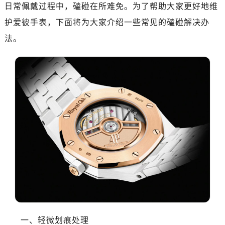
南昌市红谷滩新区红谷中大道998号绿地双子塔（中央广场）A1座办公楼14层07室（需提前预约）
日常佩戴过程中，磕碰在所难免。为了帮助大家更好地维
济南市历下区经十路11111号华润中心写字楼（万象城）15层1508室（需提前预约）
护爱彼手表，下面将为大家介绍一些常见的磕碰解决办
广州市天河区天河路230号万菱汇国际中心写字楼A塔7层704室（需提前预约）
法。
广州市越秀区环市东路371-375号世界贸易中心大厦南塔写字楼15层07室（需提前预约）
深圳市罗湖区深南东路5001号华润大厦写字楼17层1701室（需提前预约）
惠州市惠城区江北文昌一路7号华贸大厦写字楼1座30层05室（需提前预约）
厦门市思明区湖滨东路95号华润大厦写字楼B座11层1104室（需提前预约）
福州市鼓楼区五四路128-1号恒力城写字楼15层03室（需提前预约）
成都市锦江区人民东路6号SAC东原中心写字楼24层2406B室（需提前预约）
重庆市江北区观音桥步行街2号融恒时代广场写字楼9层902室（需提前预约）
长沙市芙蓉区定王台街道建湘路393号世茂环球金融中心写字楼（芙蓉广场）10层13室（需提前预约）
郑州市二七区铭功路10号华润大厦写字楼29层2905室（需提前预约）
太原市迎泽区解放路15号亨得利名表服务中心（品牌授权店）3层整层（需提前预约）
沈阳市沈河区中街路137号亨得利名表服务中心（品牌授权店）1层整层（需提前预约）
沈阳市沈河区中街路83号亨得利名表服务中心（品牌授权店）1层整层（需提前预约）
乌鲁木齐市天山区红山路26号时代广场（CCMALL）C座17层17-B（需提前预约）
一、轻微划痕处理