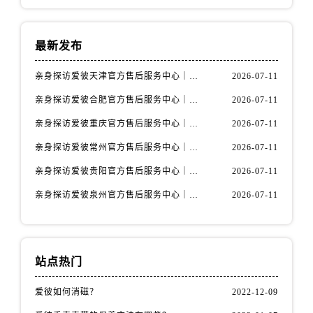
山西省阳泉市郊区平阳东街与新城大道交叉口爱彼售后服务中心（需提前预约）
山西省运城市盐湖区河东街爱彼售后服务中心（需提前预约）
山西省长治市潞州区英雄中路爱彼售后服务中心（需提前预约）
最新发布
山西省太原市迎泽区迎泽街道解放路15号亨得利名表维修授权店3楼爱彼售后服务中心（需提前预约）
亲身探访爱彼天津官方售后服务中心｜全部地址与售后电话（2026年7月最新）
2026-07-11
天津市和平区赤峰道136号天津国际金融中心26层2603室爱彼售后服务中心（需提前预约）
亲身探访爱彼合肥官方售后服务中心｜热线电话与网点地址（2026年7月最新）
2026-07-11
安徽省安庆市迎江区人民路爱彼售后服务中心（需提前预约）
安徽省蚌埠市蚌山区淮河路爱彼售后服务中心（需提前预约）
亲身探访爱彼重庆官方售后服务中心｜详细地址与售后电话（2026年7月最新）
2026-07-11
安徽省亳州市谯城区魏武大道爱彼售后服务中心（需提前预约）
亲身探访爱彼常州官方售后服务中心｜热线与地址（2026年7月最新）
2026-07-11
安徽省池州市贵池区长江路爱彼售后服务中心（需提前预约）
亲身探访爱彼贵阳官方售后服务中心｜网点地址及热线（2026年7月最新）
2026-07-11
安徽省滁州市琅琊区南谯北路爱彼售后服务中心（需提前预约）
亲身探访爱彼泉州官方售后服务中心｜服务热线及具体地址（2026年7月最新）
2026-07-11
安徽省阜阳市颍州区颍州北路爱彼售后服务中心（需提前预约）
安徽省淮北市相山区淮海路爱彼售后服务中心（需提前预约）
安徽省淮南市田家庵区国庆中路爱彼售后服务中心（需提前预约）
安徽省黄山市屯溪区黄山西路爱彼售后服务中心（需提前预约）
站点热门
安徽省六安市金安区解放中路爱彼售后服务中心（需提前预约）
爱彼如何消磁？
2022-12-09
安徽省马鞍山市雨山区湖南西路爱彼售后服务中心（需提前预约）