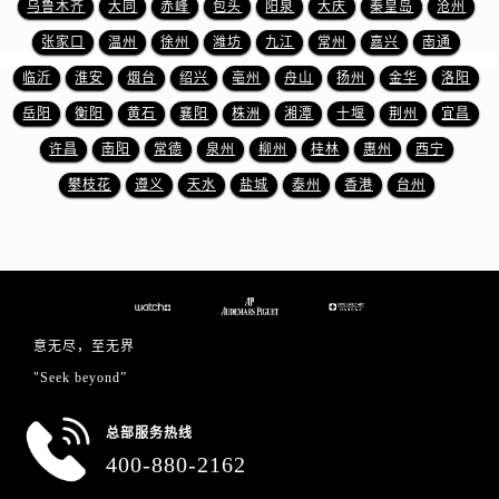
乌鲁木齐
大同
赤峰
包头
阳泉
大庆
秦皇岛
沧州
山东省东营市东营区济南路爱彼售后服务中心（需提前预约）
山东省济南市历下区经十路11111号华润中心写字楼（万象城）15层1508室爱彼售后服务中心（需提前预约）
张家口
温州
徐州
潍坊
九江
常州
嘉兴
南通
山东省济宁市任城区太白楼路爱彼售后服务中心（需提前预约）
临沂
淮安
烟台
绍兴
亳州
舟山
扬州
金华
洛阳
山东省莱芜市文化南路8号银座商城名表维修一楼名表维修爱彼售后服务中心（需提前预约）
岳阳
衡阳
黄石
襄阳
株洲
湘潭
十堰
荆州
宜昌
山东省临沂市兰山区解放路爱彼售后服务中心（需提前预约）
许昌
南阳
常德
泉州
柳州
桂林
惠州
西宁
山东省日照市东港区烟台路爱彼售后服务中心（需提前预约）
攀枝花
遵义
天水
盐城
泰州
香港
台州
山东省泰安市泰山区财源街道泰山大街爱彼售后服务中心（需提前预约）
山东省威海市环翠区新威海路89号振华商厦一楼名表维修爱彼售后服务中心（需提前预约）
山东省潍坊市奎文区东风东街爱彼售后服务中心（需提前预约）
山东省枣庄市滕州市北辛路与善国路交叉口爱彼售后服务中心（需提前预约）
山东省淄博市张店区金晶大道爱彼售后服务中心（需提前预约）
意无尽，至无界
上海市黄浦区南京东路299号宏伊国际广场写字楼8层806室爱彼售后服务中心（需提前预约）
"Seek beyond”
上海市徐汇区虹桥路3号港汇中心2座37层3705室爱彼售后服务中心（需提前预约）
浙江省杭州市上城区钱江路1366号华润大厦A座5层503-5室爱彼售后服务中心（需提前预约）
总部服务热线
浙江省湖州市吴兴区劳动路爱彼售后服务中心（需提前预约）
400-880-2162
浙江省嘉兴市南湖区广益路705号嘉兴世界贸易中心A座13层1304室爱彼售后服务中心（需提前预约）