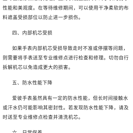
昆明市盘龙区北京路928号同德昆明广场写字楼10层06室（需提前预约）
性能和美观度。在等待维修期间，可以使用干净柔软的布
石家庄市长安区中山东路39号勒泰中心写字楼B座13层07室（需提前预约）
料遮盖受损部位以防止进一步损伤。
西安市碑林区南关正街88号华侨城长安国际中心E座6楼10室（需提前预约）
海口市龙华区金贸东路5号海口华润大厦B座17层1707室（需提前预约）
四、内部机芯受损
唐山市路南区新华东道100号万达广场写字楼A座10层1002室（需提前预约）
台州市椒江区东海大道1800号腾达中心东1幢20楼2002室（需提前预约）
如果手表内部机芯受损导致走时不准或停摆等问题，
内蒙古自治区呼和浩特市玉泉区大学西街70号华润万象城写字楼（鄂尔多斯大厦）23层2326室（需提前预约）
则需要将手表送至专业维修点进行检查和修理。切勿自行
甘肃省兰州市七里河区西津西路16号兰州中心写字楼21层2102室（需提前预约）
拆解机芯以免造成更大的损害。
重庆市解放碑渝中区民权路28号英利国际金融中心写字楼20层01室（需提前预约）
黑龙江省大庆市萨尔图区会战大街爱彼售后服务中心（需提前预约）
五、防水性能下降
黑龙江省鹤岗市向阳区红军路爱彼售后服务中心（需提前预约）
黑龙江省黑河市爱辉区中央街爱彼售后服务中心（需提前预约）
爱彼手表虽然具有一定的防水性能，但长时间接触水
黑龙江省鸡西市鸡冠区红军路爱彼售后服务中心（需提前预约）
或汗水仍可能影响其密封性。若发现防水性能下降，请及
黑龙江省佳木斯市向阳区长安路爱彼售后服务中心（需提前预约）
时送至专业维修点检查并清洗机芯。
黑龙江省牡丹江市东安区太平路爱彼售后服务中心（需提前预约）
黑龙江省七台河市桃山区大同街爱彼售后服务中心（需提前预约）
六、日常保养