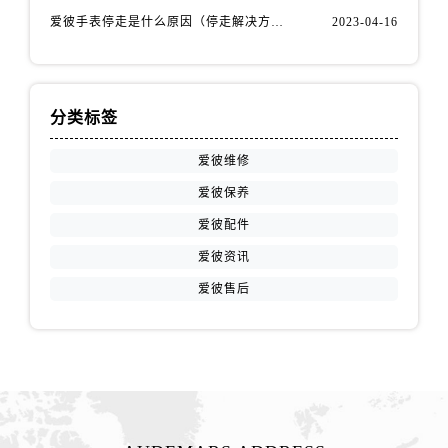
安徽省黄山市屯溪区黄山西路爱彼售后服务中心（需提前预约）
爱彼手表停走是什么原因（停走解决方法）
2023-04-16
安徽省六安市金安区解放中路爱彼售后服务中心（需提前预约）
安徽省马鞍山市雨山区湖南西路爱彼售后服务中心（需提前预约）
安徽省宿州市埇桥区人民中路爱彼售后服务中心（需提前预约）
分类标签
安徽省铜陵市铜官区石城大道爱彼售后服务中心（需提前预约）
安徽省芜湖市镜湖区中山路步行街爱彼售后服务中心（需提前预约）
爱彼维修
安徽省宣城市宣州区叠嶂西路爱彼售后服务中心（需提前预约）
爱彼保养
福建省龙岩市新罗区九一南路爱彼售后服务中心（需提前预约）
爱彼配件
福建省南平市建阳区人民西路爱彼售后服务中心（需提前预约）
爱彼资讯
福建省宁德市蕉城区天湖东路爱彼售后服务中心（需提前预约）
福建省莆田市城厢区霞林街道荔华东大道爱彼售后服务中心（需提前预约）
爱彼售后
福建省三明市三元区东乾二路爱彼售后服务中心（需提前预约）
福建省漳州市龙文区步港路爱彼售后服务中心（需提前预约）
江苏省常州市新北区龙锦路1590号现代传媒中心5号楼10层1008室爱彼售后服务中心（需提前预约）
江苏省淮安市清江浦区淮海北路爱彼售后服务中心（需提前预约）
江苏省连云港市海州区通灌北路爱彼售后服务中心（需提前预约）