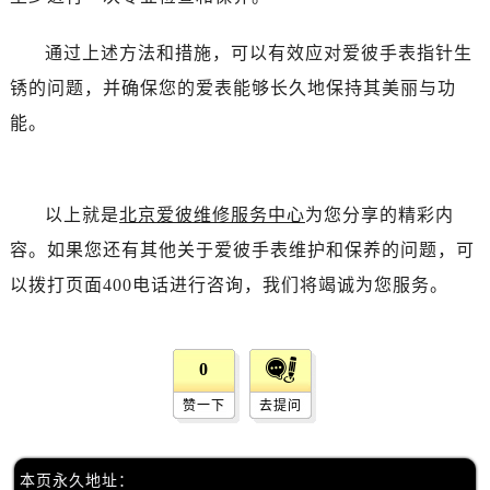
黑龙江省佳木斯市向阳区长安路爱彼售后服务中心（需提前预约）
黑龙江省牡丹江市东安区太平路爱彼售后服务中心（需提前预约）
通过上述方法和措施，可以有效应对爱彼手表指针生
黑龙江省七台河市桃山区大同街爱彼售后服务中心（需提前预约）
锈的问题，并确保您的爱表能够长久地保持其美丽与功
黑龙江省齐齐哈尔市龙沙区龙华路爱彼售后服务中心（需提前预约）
能。
黑龙江省双鸭山市尖山区新兴大街爱彼售后服务中心（需提前预约）
黑龙江省绥化市北林区新华街与康庄路交叉口爱彼售后服务中心（需提前预约）
黑龙江省伊春市伊美区通河路爱彼售后服务中心（需提前预约）
以上就是
北京爱彼维修服务中心
为您分享的精彩内
吉林省白城市洮北区明仁南街爱彼售后服务中心（需提前预约）
容。如果您还有其他关于爱彼手表维护和保养的问题，可
吉林省白山市浑江区浑江大街爱彼售后服务中心（需提前预约）
吉林省吉林市船营区河南街爱彼售后服务中心（需提前预约）
以拨打页面400电话进行咨询，我们将竭诚为您服务。
吉林省辽源市龙山区人民大街爱彼售后服务中心（需提前预约）
吉林省梅河口市新华街道梅河大街爱彼售后服务中心（需提前预约）
0
吉林省四平市铁东区紫气大路与南九经街交汇处爱彼售后服务中心（需提前预约）
吉林省松原市宁江区五环大街爱彼售后服务中心（需提前预约）
赞一下
去提问
吉林省通化市东昌区环通乡江南大街爱彼售后服务中心（需提前预约）
吉林省延边市延吉市解放路爱彼售后服务中心（需提前预约）
本页永久地址：