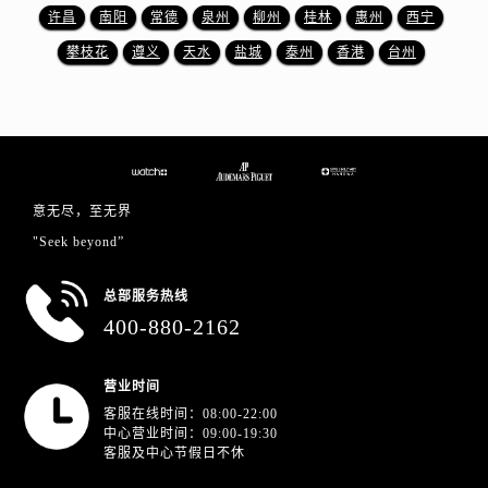
江西省宜春市袁州区中山中路爱彼售后服务中心（需提前预约）
许昌
南阳
常德
泉州
柳州
桂林
惠州
西宁
江西省鹰潭市月湖区胜利东路爱彼售后服务中心（需提前预约）
攀枝花
遵义
天水
盐城
泰州
香港
台州
山东省德州市德城区东风中路爱彼售后服务中心（需提前预约）
山东省东营市东营区济南路爱彼售后服务中心（需提前预约）
山东省济南市历下区经十路11111号华润中心写字楼（万象城）15层1508室爱彼售后服务中心（需提前预约）
山东省济宁市任城区太白楼路爱彼售后服务中心（需提前预约）
山东省莱芜市文化南路8号银座商城名表维修一楼名表维修爱彼售后服务中心（需提前预约）
意无尽，至无界
山东省临沂市兰山区解放路爱彼售后服务中心（需提前预约）
"Seek beyond”
山东省日照市东港区烟台路爱彼售后服务中心（需提前预约）
山东省泰安市泰山区财源街道泰山大街爱彼售后服务中心（需提前预约）
总部服务热线
山东省威海市环翠区新威海路89号振华商厦一楼名表维修爱彼售后服务中心（需提前预约）
400-880-2162
山东省潍坊市奎文区东风东街爱彼售后服务中心（需提前预约）
山东省枣庄市滕州市北辛路与善国路交叉口爱彼售后服务中心（需提前预约）
营业时间
山东省淄博市张店区金晶大道爱彼售后服务中心（需提前预约）
客服在线时间：08:00-22:00
中心营业时间：09:00-19:30
上海市黄浦区南京东路299号宏伊国际广场写字楼8层806室爱彼售后服务中心（需提前预约）
客服及中心节假日不休
上海市徐汇区虹桥路3号港汇中心2座37层3705室爱彼售后服务中心（需提前预约）