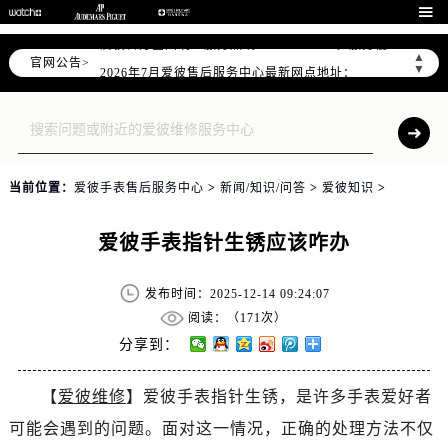
2026年7月爱彼全国官方售后客户服务热线：400-880-2162

爱彼官方全国统一服务热线400-880-2162，服务覆盖中国大陆、香港、澳门、台湾全部区域（非大陆需加拨“+86”）
▲
官网公告>
2026年7月爱彼售后服务中心最新网点地址：
▼
北京市东城区东长安街1号东方广场写字楼W3座6层602室（需提前预约）
北京市朝阳区建国门外大街甲6号华熙国际中心写字楼D座11层1102室（需提前预约）
天津市和平区赤峰道136号天津国际金融中心写字楼26层2603室（需提前预约）
上海市徐汇区虹桥路3号港汇中心写字楼2座37层3705室（需提前预约）
当前位置：
爱彼手表售后服务中心
>
新闻/知识/问答
>
爱彼知识
>
上海市黄浦区南京东路299号宏伊国际广场写字楼8层806室（需提前预约）
南京市秦淮区中山南路1号（新街口）南京中心写字楼22层C1-1室（需提前预约）
爱彼手表指针生锈应该咋办
常州市新北区龙锦路1590号现代传媒中心写字楼5号楼10层1008室（需提前预约）
徐州市鼓楼区淮海东路29号苏宁广场IFC国际金融中心写字楼35层3508室（需提前预约）
发布时间：2025-12-14 09:24:07
扬州市邗江区国展路29号星耀天地写字楼1号楼18层1803室（需提前预约）
阅读：（
171次）
盐城市盐都区世纪大道5号盐城金融城写字楼1号楼16层1604室（需提前预约）
分享到：
泰州市海陵区永定东路399号置地商务中心东塔写字楼（华润万象城）17层1706室（需提前预约）
【
爱彼维修
】爱彼手表指针生锈，是许多手表爱好者
宁波市江北区大闸南路500号来福士广场办公楼20层2009室（需提前预约）
可能会遇到的问题。面对这一情况，正确的处理方法不仅
杭州市上城区钱江路1366号华润大厦写字楼A座5层503-5室（需提前预约）