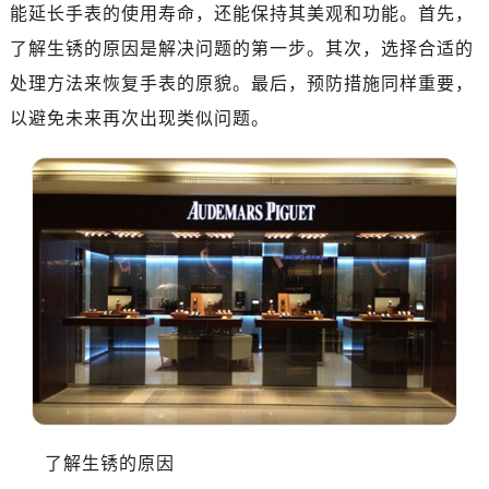
金华市金东区东市南街777号金华万达广场写字楼4号楼22层2209室（需提前预约）
能延长手表的使用寿命，还能保持其美观和功能。首先，
绍兴市越城区胜利东路379号世茂天际中心写字楼8层805室（需提前预约）
了解生锈的原因是解决问题的第一步。其次，选择合适的
嘉兴市南湖区广益路705号嘉兴世界贸易中心写字楼A座13层1304室（需提前预约）
处理方法来恢复手表的原貌。最后，预防措施同样重要，
南昌市红谷滩新区红谷中大道998号绿地双子塔（中央广场）A1座办公楼14层07室（需提前预约）
以避免未来再次出现类似问题。
济南市历下区经十路11111号华润中心写字楼（万象城）15层1508室（需提前预约）
广州市天河区天河路230号万菱汇国际中心写字楼A塔7层704室（需提前预约）
广州市越秀区环市东路371-375号世界贸易中心大厦南塔写字楼15层07室（需提前预约）
深圳市罗湖区深南东路5001号华润大厦写字楼17层1701室（需提前预约）
惠州市惠城区江北文昌一路7号华贸大厦写字楼1座30层05室（需提前预约）
厦门市思明区湖滨东路95号华润大厦写字楼B座11层1104室（需提前预约）
福州市鼓楼区五四路128-1号恒力城写字楼15层03室（需提前预约）
成都市锦江区人民东路6号SAC东原中心写字楼24层2406B室（需提前预约）
重庆市江北区观音桥步行街2号融恒时代广场写字楼9层902室（需提前预约）
长沙市芙蓉区定王台街道建湘路393号世茂环球金融中心写字楼（芙蓉广场）10层13室（需提前预约）
郑州市二七区铭功路10号华润大厦写字楼29层2905室（需提前预约）
了解生锈的原因
太原市迎泽区解放路15号亨得利名表服务中心（品牌授权店）3层整层（需提前预约）