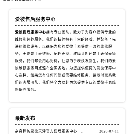
河北省保定市竞秀区朝阳北大街北国先天下爱彼售后服务中心（需提前预约）
内蒙古自治区阿拉善盟市左旗土尔扈特大街爱彼售后服务中心（需提前预约）
内蒙古自治区巴彦淖尔市临河区新华街爱彼售后服务中心（需提前预约）
爱彼售后服务中心
内蒙古自治区包头市青山区幸福路甲3号王府井百货名表维修爱彼售后服务中心（需提前预约）
爱彼售后服务中心
拥有专业团队，致力于为客户提供专业的
内蒙古自治区赤峰市红山区哈达街爱彼售后服务中心（需提前预约）
维修和保养服务。我们的技师拥有丰富的经验，并配备了先
内蒙古自治区鄂尔多斯市东胜区伊金霍洛街爱彼售后服务中心（需提前预约）
进的维修设备，以确保为您的爱彼手表提供一流的维修服
内蒙古自治区呼伦贝尔市海拉尔区中央街爱彼售后服务中心（需提前预约）
务，无论是手表维修、配件更换、故障诊断还是手表保养等
内蒙古自治区通辽市科尔沁区明仁大街爱彼售后服务中心（需提前预约）
服务，我们都会用心对待，让您的手表焕发新生。我们的爱
彼维修服务网点遍布全国各地，为您提供便捷的爱彼保养中
内蒙古自治区乌海市海勃湾区人民南路爱彼售后服务中心（需提前预约）
心选择。如果您有任何问题或需要维修服务，请随时联系我
内蒙古自治区乌兰察布市集宁区恩和大街爱彼售后服务中心（需提前预约）
们的客服团队，我们将全力以赴为您提供专业的爱彼手表维
内蒙古自治区锡林郭勒盟市锡林浩特市光明街与额尔敦路交叉口爱彼售后服务中心（需提前预约）
修保养服务。
内蒙古自治区兴安盟市乌兰浩特市兴安大街爱彼售后服务中心（需提前预约）
山西省大同市平城区迎宾街爱彼售后服务中心（需提前预约）
山西省晋城市城区黄华街爱彼售后服务中心（需提前预约）
最新发布
山西省晋中市榆次区顺城街爱彼售后服务中心（需提前预约）
山西省临汾市尧都区解放路爱彼售后服务中心（需提前预约）
亲身探访爱彼天津官方售后服务中心｜全部地址与售后电话（2026年7月最新）
2026-07-11