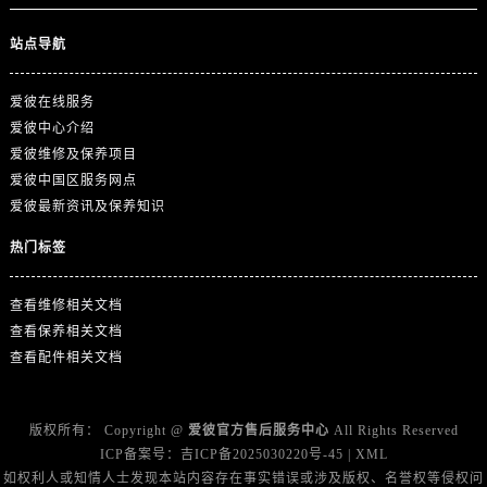
浙江省杭州市上城区钱江路1366号华润大厦A座5层503-5室爱彼售后服务中心（需提前预约）
浙江省湖州市吴兴区劳动路爱彼售后服务中心（需提前预约）
站点导航
浙江省嘉兴市南湖区广益路705号嘉兴世界贸易中心A座13层1304室爱彼售后服务中心（需提前预约）
浙江省金华市金东区东市南街777号金华万达广场4号楼22楼2209室爱彼售后服务中心（需提前预约）
爱彼在线服务
爱彼中心介绍
浙江省丽水市莲都区解放街爱彼售后服务中心（需提前预约）
爱彼维修及保养项目
浙江省宁波市江北区大闸南路500号来福士广场办公楼20层2009室爱彼售后服务中心（需提前预约）
爱彼中国区服务网点
浙江省衢州市柯城区上街爱彼售后服务中心（需提前预约）
爱彼最新资讯及保养知识
浙江省绍兴市越城区胜利东路379号世茂天际中心写字楼8层805室爱彼售后服务中心（需提前预约）
热门标签
浙江省舟山市定海区解放东路爱彼售后服务中心（需提前预约）
澳门特别行政区大堂区议事亭前地（新马路）爱彼售后服务中心（需提前预约）
查看维修相关文档
澳门特别行政区风顺堂区南湾大马路爱彼售后服务中心（需提前预约）
查看保养相关文档
澳门特别行政区花地玛堂区关闸广场爱彼售后服务中心（需提前预约）
查看配件相关文档
澳门特别行政区花王堂区大三巴商圈爱彼售后服务中心（需提前预约）
澳门特别行政区嘉模堂区官也街爱彼售后服务中心（需提前预约）
版权所有：
Copyright @
爱彼官方售后服务中心
All Rights Reserved
澳门省路氹城市金光大道爱彼售后服务中心（需提前预约）
ICP备案号：
吉ICP备2025030220号-45
|
XML
澳门特别行政区望德堂区塔石广场爱彼售后服务中心（需提前预约）
如权利人或知情人士发现本站内容存在事实错误或涉及版权、名誉权等侵权问