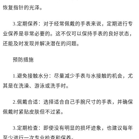
烟台市芝罘区胜利路139号万达金融中心A座907室（需提前预约）
恢复指针的光泽。
长春市朝阳区西安大路727号中银大厦A座(旺进大厦)18层09室（需提前预约）
贵阳市南明区都司高架桥路33号亨特国际金融中心14楼14D（需提前预约）
3.定期保养：对于经常佩戴的手表来说，定期进行专
昆明市盘龙区北京路928号同德昆明广场写字楼10层06室（需提前预约）
业保养是非常必要的。这不仅可以保持手表的良好状态，
石家庄市长安区中山东路39号勒泰中心写字楼B座13层07室（需提前预约）
还能及时发现并解决潜在的问题。
西安市碑林区南关正街88号华侨城长安国际中心E座6楼10室（需提前预约）
海口市龙华区金贸东路5号海口华润大厦B座17层1707室（需提前预约）
预防措施
唐山市路南区新华东道100号万达广场写字楼A座10层1002室（需提前预约）
台州市椒江区东海大道1800号腾达中心东1幢20楼2002室（需提前预约）
1.避免接触水分：尽量减少手表与水接触的机会，尤
内蒙古自治区呼和浩特市玉泉区大学西街70号华润万象城写字楼（鄂尔多斯大厦）23层2326室（需提前预约）
其是在洗澡、游泳或洗手时。
甘肃省兰州市七里河区西津西路16号兰州中心写字楼21层2102室（需提前预约）
重庆市解放碑渝中区民权路28号英利国际金融中心写字楼20层01室（需提前预约）
2.佩戴合适：选择适合自己手腕尺寸的手表，并确保
黑龙江省大庆市萨尔图区会战大街爱彼售后服务中心（需提前预约）
佩戴时紧贴皮肤但不过紧。
黑龙江省鹤岗市向阳区红军路爱彼售后服务中心（需提前预约）
黑龙江省黑河市爱辉区中央街爱彼售后服务中心（需提前预约）
3.定期检查：即使没有明显的损坏迹象，也建议每年
黑龙江省鸡西市鸡冠区红军路爱彼售后服务中心（需提前预约）
至少进行一次专业检查和保养。