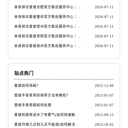
山西省吕梁市离石区永宁中路与建设街交叉口爱彼售后服务中心（需提前预约）
亲身探访爱彼合肥官方售后服务中心｜热线电话与网点地址（2026年7月最新）
2026-07-11
山西省朔州市朔城区怡西路与鄯阳西街交汇处爱彼售后服务中心（需提前预约）
亲身探访爱彼重庆官方售后服务中心｜详细地址与售后电话（2026年7月最新）
2026-07-11
山西省忻州市忻府区和平东街与七一南路交叉口爱彼售后服务中心（需提前预约）
山西省阳泉市郊区平阳东街与新城大道交叉口爱彼售后服务中心（需提前预约）
亲身探访爱彼常州官方售后服务中心｜热线与地址（2026年7月最新）
2026-07-11
山西省运城市盐湖区河东街爱彼售后服务中心（需提前预约）
亲身探访爱彼贵阳官方售后服务中心｜网点地址及热线（2026年7月最新）
2026-07-11
山西省长治市潞州区英雄中路爱彼售后服务中心（需提前预约）
亲身探访爱彼泉州官方售后服务中心｜服务热线及具体地址（2026年7月最新）
2026-07-11
山西省太原市迎泽区迎泽街道解放路15号亨得利名表维修授权店3楼爱彼售后服务中心（需提前预约）
天津市和平区赤峰道136号天津国际金融中心26层2603室爱彼售后服务中心（需提前预约）
安徽省安庆市迎江区人民路爱彼售后服务中心（需提前预约）
站点热门
安徽省蚌埠市蚌山区淮河路爱彼售后服务中心（需提前预约）
安徽省亳州市谯城区魏武大道爱彼售后服务中心（需提前预约）
爱彼如何消磁？
2022-12-09
安徽省池州市贵池区长江路爱彼售后服务中心（需提前预约）
爱彼手表表带的保养方法有哪些？
2023-01-07
安徽省滁州市琅琊区南谯北路爱彼售后服务中心（需提前预约）
爱彼手表受磁如何处理
2023-01-07
安徽省阜阳市颍州区颍州北路爱彼售后服务中心（需提前预约）
安徽省淮北市相山区淮海路爱彼售后服务中心（需提前预约）
爱彼机械表进水了有雾气(如何快速解决问题)
2023-09-13
安徽省淮南市田家庵区国庆中路爱彼售后服务中心（需提前预约）
爱彼月相几点到几点不能调(如何解决问题)
2023-10-02