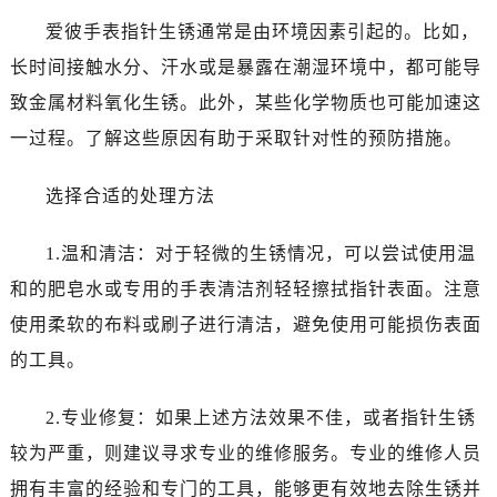
沈阳市沈河区中街路137号亨得利名表服务中心（品牌授权店）1层整层（需提前预约）
爱彼手表指针生锈通常是由环境因素引起的。比如，
沈阳市沈河区中街路83号亨得利名表服务中心（品牌授权店）1层整层（需提前预约）
长时间接触水分、汗水或是暴露在潮湿环境中，都可能导
乌鲁木齐市天山区红山路26号时代广场（CCMALL）C座17层17-B（需提前预约）
温州市鹿城区锦绣路1067号置信广场10层1015室（需提前预约）
致金属材料氧化生锈。此外，某些化学物质也可能加速这
哈尔滨市道里区友谊西路600号富力中心T2座写字楼29层03室（需提前预约）
一过程。了解这些原因有助于采取针对性的预防措施。
大连市中山区人民路15号国际金融大厦7层G室（需提前预约）
佛山市禅城区季华五路57号万科金融中心C座12层1205室（需提前预约）
选择合适的处理方法
东莞市东城街道鸿福东路1号民盈国贸中心T1写字楼9层907室（需提前预约）
1.温和清洁：对于轻微的生锈情况，可以尝试使用温
无锡市梁溪区人民中路139号恒隆广场写字楼1座11层1104室（需提前预约）
南通市崇川区工农路57号圆融广场写字楼16层1603室（需提前预约）
和的肥皂水或专用的手表清洁剂轻轻擦拭指针表面。注意
苏州市苏州工业园区星港街199号苏州中心办公楼C座22层08室（需提前预约）
使用柔软的布料或刷子进行清洁，避免使用可能损伤表面
武汉市江汉区解放大道686号世界贸易大厦38层09室（需提前预约）
的工具。
南宁市青秀区金湖路59号地王大厦12楼1224室（需提前预约）
合肥市蜀山区潜山路111号万象城华润大厦B座12楼03室（需提前预约）
2.专业修复：如果上述方法效果不佳，或者指针生锈
泉州市丰泽区宝洲路729号浦西万达中心写字楼A座7楼709室（需提前预约）
较为严重，则建议寻求专业的维修服务。专业的维修人员
青岛市南区山东路6号华润大厦B座22层04室（需提前预约）
拥有丰富的经验和专门的工具，能够更有效地去除生锈并