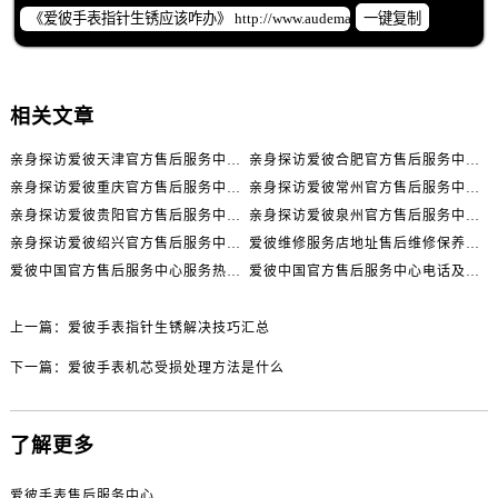
辽宁省鞍山市铁东区站前街爱彼售后服务中心（需提前预约）
一键复制
辽宁省本溪市平山区胜利路爱彼售后服务中心（需提前预约）
辽宁省朝阳市双塔区新华路爱彼售后服务中心（需提前预约）
辽宁省丹东市振兴区七经街爱彼售后服务中心（需提前预约）
相关文章
辽宁省抚顺市新抚区东一路爱彼售后服务中心（需提前预约）
亲身探访爱彼天津官方售后服务中心｜全部地址与售后电话（2026年7月最新）
亲身探访爱彼合肥官方售后服务中心｜热线电话与网点地址（2026年7月最新）
辽宁省阜新市海州区解放大街爱彼售后服务中心（需提前预约）
亲身探访爱彼重庆官方售后服务中心｜详细地址与售后电话（2026年7月最新）
亲身探访爱彼常州官方售后服务中心｜热线与地址（2026年7月最新）
辽宁省葫芦岛市连山区中央路爱彼售后服务中心（需提前预约）
亲身探访爱彼贵阳官方售后服务中心｜网点地址及热线（2026年7月最新）
亲身探访爱彼泉州官方售后服务中心｜服务热线及具体地址（2026年7月最新）
辽宁省锦州市古塔区中央大街爱彼售后服务中心（需提前预约）
亲身探访爱彼绍兴官方售后服务中心｜网点地址与售后热线（2026年7月最新）
爱彼维修服务店地址售后维修保养中心权威公示（2026年7月最新）
辽宁省辽阳市白塔区新运大街爱彼售后服务中心（需提前预约）
爱彼中国官方售后服务中心服务热线及全部地址实地考察报告_多信源验证（2026年7月最新）
爱彼中国官方售后服务中心电话及详细维修地址实地考察报告_多信源验证（2026年7月最新）
辽宁省盘锦市兴隆台区石油大街爱彼售后服务中心（需提前预约）
辽宁省铁岭市银州区南马路爱彼售后服务中心（需提前预约）
上一篇：
爱彼手表指针生锈解决技巧汇总
辽宁省营口市站前区市府路与渤海大街交叉口爱彼售后服务中心（需提前预约）
下一篇：
爱彼手表机芯受损处理方法是什么
辽宁省沈阳市沈河区中街路137号亨得利名表维修授权店1楼爱彼售后服务中心（需提前预约）
辽宁省沈阳市沈河区中街路83号亨得利名表维修授权店1楼爱彼售后服务中心（需提前预约）
了解更多
北京市朝阳区建国门外大街甲6号华熙国际中心D座11层1102室爱彼售后服务中心（需提前预约）
北京市东城区东长安街1号王府井东方广场W3座6层602室爱彼售后服务中心（需提前预约）
爱彼手表售后服务中心