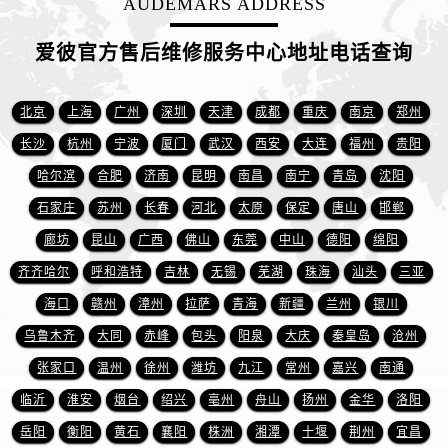
AUDEMARS ADDRESS
江苏省南京市秦淮区中山南路1号南京中心22层22-C1-C3室爱彼售后服务中心（需提前预约）
江苏省宿迁市宿城区西湖路爱彼售后服务中心（需提前预约）
爱彼官方售后维修服务中心地址电话查询
江苏省泰州市海陵区永定东路399号置地商务中心东塔（华润万象城）17层1706室爱彼售后服务中心（需提前预约）
江苏省徐州市鼓楼区淮海东路29号苏宁广场IFC国际金融中心35层3508室爱彼售后服务中心（需提前预约）
北京
上海
广州
深圳
天津
成都
重庆
南京
郑州
江苏省盐城市盐都区世纪大道5号盐城金融城写字楼1号楼16层1604室爱彼售后服务中心（需提前预约）
长沙
杭州
宁波
厦门
武汉
西安
大连
福州
贵阳
江苏省扬州市邗江区国展路29号星耀天地写字楼1号楼18层1803室爱彼售后服务中心（需提前预约）
江苏省镇江市京口区中山东路爱彼售后服务中心（需提前预约）
哈尔滨
合肥
济南
昆明
南昌
南宁
青岛
沈阳
江西省抚州市临川区赣东大道爱彼售后服务中心（需提前预约）
石家庄
苏州
长春
河北
太原
保定
唐山
邯郸
江西省赣州市章贡区文清路爱彼售后服务中心（需提前预约）
廊坊
昆山
广西
佛山
东莞
中山
德阳
绵阳
江西省吉安市吉州区井冈山大道爱彼售后服务中心（需提前预约）
齐齐哈尔
呼和浩特
吉林
无锡
芜湖
珠海
汕头
三亚
江西省景德镇市珠山区珠山中路爱彼售后服务中心（需提前预约）
海口
赣州
漳州
拉萨
青海
新疆
兰州
银川
江西省九江市浔阳区浔阳路爱彼售后服务中心（需提前预约）
乌鲁木齐
大同
赤峰
包头
阳泉
大庆
秦皇岛
沧州
江西省南昌市红谷滩新区红谷中大道998号绿地双子塔（中央广场）A1座办公楼14层1407室爱彼售后服务中心（需提前预约）
张家口
温州
徐州
潍坊
九江
常州
嘉兴
南通
江西省萍乡市安源区萍安北大道与康庄路交叉口爱彼售后服务中心（需提前预约）
江西省上饶市信州区滨江西路爱彼售后服务中心（需提前预约）
临沂
淮安
烟台
绍兴
亳州
舟山
扬州
金华
洛阳
江西省新余市渝水区北湖西路爱彼售后服务中心（需提前预约）
岳阳
衡阳
黄石
襄阳
株洲
湘潭
十堰
荆州
宜昌