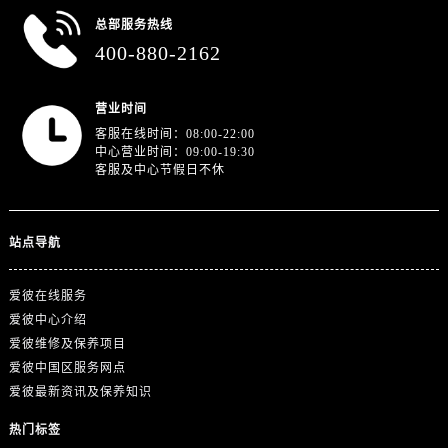
浙江省金华市金东区东市南街777号金华万达广场4号楼22楼2209室爱彼售后服务中心（需提前预约）
总部服务热线
浙江省丽水市莲都区解放街爱彼售后服务中心（需提前预约）
400-880-2162
浙江省宁波市江北区大闸南路500号来福士广场办公楼20层2009室爱彼售后服务中心（需提前预约）
浙江省衢州市柯城区上街爱彼售后服务中心（需提前预约）
营业时间
浙江省绍兴市越城区胜利东路379号世茂天际中心写字楼8层805室爱彼售后服务中心（需提前预约）
客服在线时间：08:00-22:00
浙江省舟山市定海区解放东路爱彼售后服务中心（需提前预约）
中心营业时间：09:00-19:30
客服及中心节假日不休
澳门特别行政区大堂区议事亭前地（新马路）爱彼售后服务中心（需提前预约）
澳门特别行政区风顺堂区南湾大马路爱彼售后服务中心（需提前预约）
澳门特别行政区花地玛堂区关闸广场爱彼售后服务中心（需提前预约）
站点导航
澳门特别行政区花王堂区大三巴商圈爱彼售后服务中心（需提前预约）
澳门特别行政区嘉模堂区官也街爱彼售后服务中心（需提前预约）
爱彼在线服务
澳门省路氹城市金光大道爱彼售后服务中心（需提前预约）
爱彼中心介绍
澳门特别行政区望德堂区塔石广场爱彼售后服务中心（需提前预约）
爱彼维修及保养项目
爱彼中国区服务网点
福建省福州市鼓楼区五四路128-1号恒力城写字楼15层03室爱彼售后服务中心（需提前预约）
爱彼最新资讯及保养知识
福建省厦门市思明区湖滨东路95号万象城华润大厦B座11层1104室爱彼售后服务中心（需提前预约）
广东省潮州市潮安区新风路与潮汕路交汇处爱彼售后服务中心（需提前预约）
热门标签