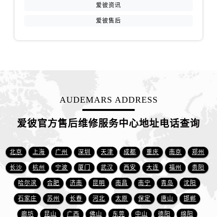
江苏省徐州市鼓楼区淮海东路29号苏宁广场IFC国际金融中心35层3508室爱彼售后服务中心（需提前预约）
爱彼资讯
江苏省盐城市盐都区世纪大道5号盐城金融城写字楼1号楼16层1604室爱彼售后服务中心（需提前预约）
爱彼售后
江苏省扬州市邗江区国展路29号星耀天地写字楼1号楼18层1803室爱彼售后服务中心（需提前预约）
江苏省镇江市京口区中山东路爱彼售后服务中心（需提前预约）
江西省抚州市临川区赣东大道爱彼售后服务中心（需提前预约）
江西省赣州市章贡区文清路爱彼售后服务中心（需提前预约）
江西省吉安市吉州区井冈山大道爱彼售后服务中心（需提前预约）
AUDEMARS ADDRESS
江西省景德镇市珠山区珠山中路爱彼售后服务中心（需提前预约）
江西省九江市浔阳区浔阳路爱彼售后服务中心（需提前预约）
爱彼官方售后维修服务中心地址电话查询
江西省南昌市红谷滩新区红谷中大道998号绿地双子塔（中央广场）A1座办公楼14层1407室爱彼售后服务中心（需提前预约）
江西省萍乡市安源区萍安北大道与康庄路交叉口爱彼售后服务中心（需提前预约）
北京
上海
广州
深圳
天津
成都
重庆
南京
郑州
江西省上饶市信州区滨江西路爱彼售后服务中心（需提前预约）
江西省新余市渝水区北湖西路爱彼售后服务中心（需提前预约）
长沙
杭州
宁波
厦门
武汉
西安
大连
福州
贵阳
江西省宜春市袁州区中山中路爱彼售后服务中心（需提前预约）
哈尔滨
合肥
济南
昆明
南昌
南宁
青岛
沈阳
江西省鹰潭市月湖区胜利东路爱彼售后服务中心（需提前预约）
石家庄
苏州
长春
河北
太原
保定
唐山
邯郸
山东省德州市德城区东风中路爱彼售后服务中心（需提前预约）
廊坊
昆山
广西
佛山
东莞
中山
德阳
绵阳