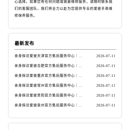
心选择。如果您有任何问题或需要维修服务，请随时联系我
山西省阳泉市郊区平阳东街与新城大道交叉口爱彼售后服务中心（需提前预约）
们的客服团队，我们将全力以赴为您提供专业的爱彼手表维
山西省运城市盐湖区河东街爱彼售后服务中心（需提前预约）
修保养服务。
山西省长治市潞州区英雄中路爱彼售后服务中心（需提前预约）
山西省太原市迎泽区迎泽街道解放路15号亨得利名表维修授权店3楼爱彼售后服务中心（需提前预约）
天津市和平区赤峰道136号天津国际金融中心26层2603室爱彼售后服务中心（需提前预约）
安徽省安庆市迎江区人民路爱彼售后服务中心（需提前预约）
最新发布
安徽省蚌埠市蚌山区淮河路爱彼售后服务中心（需提前预约）
亲身探访爱彼天津官方售后服务中心｜全部地址与售后电话（2026年7月最新）
2026-07-11
安徽省亳州市谯城区魏武大道爱彼售后服务中心（需提前预约）
亲身探访爱彼合肥官方售后服务中心｜热线电话与网点地址（2026年7月最新）
2026-07-11
安徽省池州市贵池区长江路爱彼售后服务中心（需提前预约）
安徽省滁州市琅琊区南谯北路爱彼售后服务中心（需提前预约）
亲身探访爱彼重庆官方售后服务中心｜详细地址与售后电话（2026年7月最新）
2026-07-11
安徽省阜阳市颍州区颍州北路爱彼售后服务中心（需提前预约）
亲身探访爱彼常州官方售后服务中心｜热线与地址（2026年7月最新）
2026-07-11
安徽省淮北市相山区淮海路爱彼售后服务中心（需提前预约）
亲身探访爱彼贵阳官方售后服务中心｜网点地址及热线（2026年7月最新）
2026-07-11
安徽省淮南市田家庵区国庆中路爱彼售后服务中心（需提前预约）
亲身探访爱彼泉州官方售后服务中心｜服务热线及具体地址（2026年7月最新）
2026-07-11
安徽省黄山市屯溪区黄山西路爱彼售后服务中心（需提前预约）
安徽省六安市金安区解放中路爱彼售后服务中心（需提前预约）
安徽省马鞍山市雨山区湖南西路爱彼售后服务中心（需提前预约）