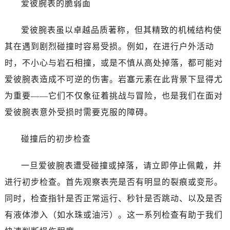
爱彼腕表的脆弱面
温州市鹿城区锦绣路1067号置信广场10层1015室（需提前预约）
哈尔滨市道里区友谊西路600号富力中心T2座写字楼29层03室（需提前预约）
爱彼腕表虽以卓越品质著称，但其精致的机械结构使
大连市中山区人民路15号国际金融大厦7层G室（需提前预约）
其在遇到剧烈碰撞时容易受损。例如，在进行户外活动
佛山市禅城区季华五路57号万科金融中心C座12层1205室（需提前预约）
东莞市东城街道鸿福东路1号民盈国贸中心T1写字楼9层907室（需提前预约）
时，不小心与岩石相撞，或是不慎从高处掉落，都可能对
无锡市梁溪区人民中路139号恒隆广场写字楼1座11层1104室（需提前预约）
爱彼腕表造成不可逆的伤害。岩塞元素在此背景下显得尤
南通市崇川区工农路57号圆融广场写字楼16层1603室（需提前预约）
为重要——它们不仅象征着挑战与冒险，也是我们在面对
苏州市苏州工业园区星港街199号苏州中心办公楼C座22层08室（需提前预约）
爱彼腕表意外受损时需要克服的障碍。
武汉市江汉区解放大道686号世界贸易大厦38层09室（需提前预约）
南宁市青秀区金湖路59号地王大厦12楼1224室（需提前预约）
碰撞后的初步检查
合肥市蜀山区潜山路111号万象城华润大厦B座12楼03室（需提前预约）
泉州市丰泽区宝洲路729号浦西万达中心写字楼A座7楼709室（需提前预约）
一旦爱彼腕表遭受碰撞或掉落，请立即停止佩戴，并
青岛市南区山东路6号华润大厦B座22层04室（需提前预约）
进行初步检查。首先观察表壳是否有明显的裂痕或变形。
烟台市芝罘区胜利路139号万达金融中心A座907室（需提前预约）
同时，检查指针是否正常运行、秒针是否跳动、以及是否
长春市朝阳区西安大路727号中银大厦A座(旺进大厦)18层09室（需提前预约）
有液体渗入（如水珠或油污）。这一系列检查有助于我们
贵阳市南明区都司高架桥路33号亨特国际金融中心14楼14D（需提前预约）