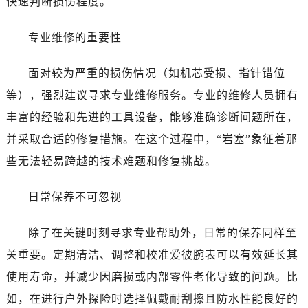
快速判断损伤程度。
昆明市盘龙区北京路928号同德昆明广场写字楼10层06室（需提前预约）
石家庄市长安区中山东路39号勒泰中心写字楼B座13层07室（需提前预约）
专业维修的重要性
西安市碑林区南关正街88号华侨城长安国际中心E座6楼10室（需提前预约）
海口市龙华区金贸东路5号海口华润大厦B座17层1707室（需提前预约）
面对较为严重的损伤情况（如机芯受损、指针错位
唐山市路南区新华东道100号万达广场写字楼A座10层1002室（需提前预约）
等），强烈建议寻求专业维修服务。专业的维修人员拥有
台州市椒江区东海大道1800号腾达中心东1幢20楼2002室（需提前预约）
丰富的经验和先进的工具设备，能够准确诊断问题所在，
内蒙古自治区呼和浩特市玉泉区大学西街70号华润万象城写字楼（鄂尔多斯大厦）23层2326室（需提前预约）
并采取合适的修复措施。在这个过程中，“岩塞”象征着那
甘肃省兰州市七里河区西津西路16号兰州中心写字楼21层2102室（需提前预约）
重庆市解放碑渝中区民权路28号英利国际金融中心写字楼20层01室（需提前预约）
些无法轻易跨越的技术难题和修复挑战。
黑龙江省大庆市萨尔图区会战大街爱彼售后服务中心（需提前预约）
日常保养不可忽视
黑龙江省鹤岗市向阳区红军路爱彼售后服务中心（需提前预约）
黑龙江省黑河市爱辉区中央街爱彼售后服务中心（需提前预约）
除了在关键时刻寻求专业帮助外，日常的保养同样至
黑龙江省鸡西市鸡冠区红军路爱彼售后服务中心（需提前预约）
关重要。定期清洁、调整和校准爱彼腕表可以有效延长其
黑龙江省佳木斯市向阳区长安路爱彼售后服务中心（需提前预约）
黑龙江省牡丹江市东安区太平路爱彼售后服务中心（需提前预约）
使用寿命，并减少因磨损或内部零件老化导致的问题。比
黑龙江省七台河市桃山区大同街爱彼售后服务中心（需提前预约）
如，在进行户外探险时选择佩戴耐刮擦且防水性能良好的