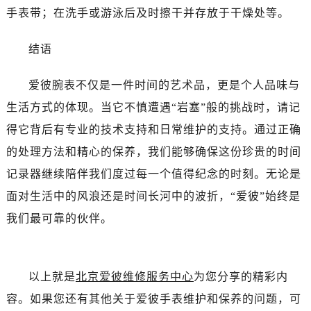
黑龙江省齐齐哈尔市龙沙区龙华路爱彼售后服务中心（需提前预约）
手表带；在洗手或游泳后及时擦干并存放于干燥处等。
黑龙江省双鸭山市尖山区新兴大街爱彼售后服务中心（需提前预约）
黑龙江省绥化市北林区新华街与康庄路交叉口爱彼售后服务中心（需提前预约）
结语
黑龙江省伊春市伊美区通河路爱彼售后服务中心（需提前预约）
吉林省白城市洮北区明仁南街爱彼售后服务中心（需提前预约）
爱彼腕表不仅是一件时间的艺术品，更是个人品味与
吉林省白山市浑江区浑江大街爱彼售后服务中心（需提前预约）
生活方式的体现。当它不慎遭遇“岩塞”般的挑战时，请记
吉林省吉林市船营区河南街爱彼售后服务中心（需提前预约）
得它背后有专业的技术支持和日常维护的支持。通过正确
吉林省辽源市龙山区人民大街爱彼售后服务中心（需提前预约）
的处理方法和精心的保养，我们能够确保这份珍贵的时间
吉林省梅河口市新华街道梅河大街爱彼售后服务中心（需提前预约）
记录器继续陪伴我们度过每一个值得纪念的时刻。无论是
吉林省四平市铁东区紫气大路与南九经街交汇处爱彼售后服务中心（需提前预约）
面对生活中的风浪还是时间长河中的波折，“爱彼”始终是
吉林省松原市宁江区五环大街爱彼售后服务中心（需提前预约）
我们最可靠的伙伴。
吉林省通化市东昌区环通乡江南大街爱彼售后服务中心（需提前预约）
吉林省延边市延吉市解放路爱彼售后服务中心（需提前预约）
辽宁省鞍山市铁东区站前街爱彼售后服务中心（需提前预约）
以上就是
北京爱彼维修服务中心
为您分享的精彩内
辽宁省本溪市平山区胜利路爱彼售后服务中心（需提前预约）
辽宁省朝阳市双塔区新华路爱彼售后服务中心（需提前预约）
容。如果您还有其他关于爱彼手表维护和保养的问题，可