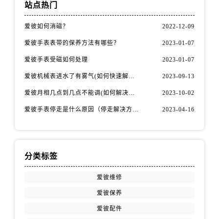
安徽省宿州市埇桥区人民中路爱彼售后服务中心（需提前预约）
站点热门
安徽省铜陵市铜官区石城大道爱彼售后服务中心（需提前预约）
爱彼如何消磁？
2022-12-09
安徽省芜湖市镜湖区中山路步行街爱彼售后服务中心（需提前预约）
爱彼手表表带的保养方法有哪些？
2023-01-07
安徽省宣城市宣州区叠嶂西路爱彼售后服务中心（需提前预约）
福建省龙岩市新罗区九一南路爱彼售后服务中心（需提前预约）
爱彼手表受磁如何处理
2023-01-07
福建省南平市建阳区人民西路爱彼售后服务中心（需提前预约）
爱彼机械表进水了有雾气(如何快速解决问题)
2023-09-13
福建省宁德市蕉城区天湖东路爱彼售后服务中心（需提前预约）
爱彼月相几点到几点不能调(如何解决问题)
2023-10-02
福建省莆田市城厢区霞林街道荔华东大道爱彼售后服务中心（需提前预约）
爱彼手表停走是什么原因（停走解决方法）
2023-04-16
福建省三明市三元区东乾二路爱彼售后服务中心（需提前预约）
福建省漳州市龙文区步港路爱彼售后服务中心（需提前预约）
江苏省常州市新北区龙锦路1590号现代传媒中心5号楼10层1008室爱彼售后服务中心（需提前预约）
江苏省淮安市清江浦区淮海北路爱彼售后服务中心（需提前预约）
分类标签
江苏省连云港市海州区通灌北路爱彼售后服务中心（需提前预约）
爱彼维修
江苏省南京市秦淮区中山南路1号南京中心22层22-C1-C3室爱彼售后服务中心（需提前预约）
爱彼保养
江苏省宿迁市宿城区西湖路爱彼售后服务中心（需提前预约）
爱彼配件
江苏省泰州市海陵区永定东路399号置地商务中心东塔（华润万象城）17层1706室爱彼售后服务中心（需提前预约）