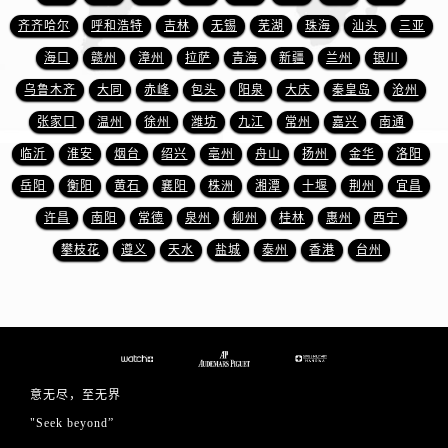
山东省东营市东营区济南路爱彼售后服务中心（需提前预约）
齐齐哈尔
呼和浩特
吉林
无锡
芜湖
珠海
汕头
三亚
山东省济南市历下区经十路11111号华润中心写字楼（万象城）15层1508室爱彼售后服务中心（需提前预约）
海口
赣州
漳州
拉萨
青海
新疆
兰州
银川
山东省济宁市任城区太白楼路爱彼售后服务中心（需提前预约）
乌鲁木齐
大同
赤峰
包头
阳泉
大庆
秦皇岛
沧州
山东省莱芜市文化南路8号银座商城名表维修一楼名表维修爱彼售后服务中心（需提前预约）
山东省临沂市兰山区解放路爱彼售后服务中心（需提前预约）
张家口
温州
徐州
潍坊
九江
常州
嘉兴
南通
山东省日照市东港区烟台路爱彼售后服务中心（需提前预约）
临沂
淮安
烟台
绍兴
亳州
舟山
扬州
金华
洛阳
山东省泰安市泰山区财源街道泰山大街爱彼售后服务中心（需提前预约）
岳阳
衡阳
黄石
襄阳
株洲
湘潭
十堰
荆州
宜昌
山东省威海市环翠区新威海路89号振华商厦一楼名表维修爱彼售后服务中心（需提前预约）
许昌
南阳
常德
泉州
柳州
桂林
惠州
西宁
山东省潍坊市奎文区东风东街爱彼售后服务中心（需提前预约）
攀枝花
遵义
天水
盐城
泰州
香港
台州
山东省枣庄市滕州市北辛路与善国路交叉口爱彼售后服务中心（需提前预约）
山东省淄博市张店区金晶大道爱彼售后服务中心（需提前预约）
上海市黄浦区南京东路299号宏伊国际广场写字楼8层806室爱彼售后服务中心（需提前预约）
上海市徐汇区虹桥路3号港汇中心2座37层3705室爱彼售后服务中心（需提前预约）
浙江省杭州市上城区钱江路1366号华润大厦A座5层503-5室爱彼售后服务中心（需提前预约）
意无尽，至无界
浙江省湖州市吴兴区劳动路爱彼售后服务中心（需提前预约）
"Seek beyond”
浙江省嘉兴市南湖区广益路705号嘉兴世界贸易中心A座13层1304室爱彼售后服务中心（需提前预约）