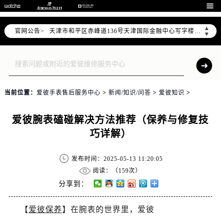
北京市东城区东长安街1号东方广场写字楼W3座6层602室（需提前预约）

北京市朝阳区建国门外大街甲6号华熙国际中心写字楼D座11层1102室（需提前预约）
▲
官网公告>
天津市和平区赤峰道136号天津国际金融中心写字楼26层2603室（需提前预约）
▼
上海市徐汇区虹桥路3号港汇中心写字楼2座37层3705室（需提前预约）
上海市黄浦区南京东路299号宏伊国际广场写字楼8层806室（需提前预约）
南京市秦淮区中山南路1号（新街口）南京中心写字楼22层C1-1室（需提前预约）
常州市新北区龙锦路1590号现代传媒中心写字楼5号楼10层1008室（需提前预约）
当前位置：
爱彼手表售后服务中心
>
新闻/知识/问答
>
爱彼知识
>
徐州市鼓楼区淮海东路29号苏宁广场IFC国际金融中心写字楼35层3508室（需提前预约）
扬州市邗江区国展路29号星耀天地写字楼1号楼18层1803室（需提前预约）
爱彼腕表磕碰解决方法推荐（保养与修复技
盐城市盐都区世纪大道5号盐城金融城写字楼1号楼16层1604室（需提前预约）
巧详解）
泰州市海陵区永定东路399号置地商务中心东塔写字楼（华润万象城）17层1706室（需提前预约）
宁波市江北区大闸南路500号来福士广场办公楼20层2009室（需提前预约）
发布时间：2025-05-13 11:20:05
杭州市上城区钱江路1366号华润大厦写字楼A座5层503-5室（需提前预约）
阅读：（
159次）
金华市金东区东市南街777号金华万达广场写字楼4号楼22层2209室（需提前预约）
分享到：
绍兴市越城区胜利东路379号世茂天际中心写字楼8层805室（需提前预约）
【
爱彼保养
】在腕表的世界里，爱彼
嘉兴市南湖区广益路705号嘉兴世界贸易中心写字楼A座13层1304室（需提前预约）