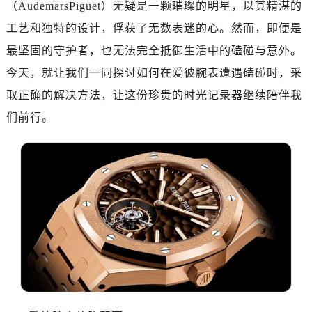
（AudemarsPiguet）无疑是一颗璀璨的明星，以其精湛的
南昌市红谷滩新区红谷中大道998号绿地双子塔（中央广场）A1座办公楼14层07室（需提前预约）
济南市历下区经十路11111号华润中心写字楼（万象城）15层1508室（需提前预约）
工艺和独特的设计，俘获了无数表迷的心。然而，即便是
广州市天河区天河路230号万菱汇国际中心写字楼A塔7层704室（需提前预约）
最坚固的守护者，也无法完全抵御生活中的磕碰与意外。
广州市越秀区环市东路371-375号世界贸易中心大厦南塔写字楼15层07室（需提前预约）
今天，就让我们一同探讨如何在爱彼腕表遭遇磕碰时，采
深圳市罗湖区深南东路5001号华润大厦写字楼17层1701室（需提前预约）
取正确的解决方法，让这份珍贵的时光记录器继续陪伴我
惠州市惠城区江北文昌一路7号华贸大厦写字楼1座30层05室（需提前预约）
们前行。
厦门市思明区湖滨东路95号华润大厦写字楼B座11层1104室（需提前预约）
福州市鼓楼区五四路128-1号恒力城写字楼15层03室（需提前预约）
成都市锦江区人民东路6号SAC东原中心写字楼24层2406B室（需提前预约）
重庆市江北区观音桥步行街2号融恒时代广场写字楼9层902室（需提前预约）
长沙市芙蓉区定王台街道建湘路393号世茂环球金融中心写字楼（芙蓉广场）10层13室（需提前预约）
郑州市二七区铭功路10号华润大厦写字楼29层2905室（需提前预约）
太原市迎泽区解放路15号亨得利名表服务中心（品牌授权店）3层整层（需提前预约）
沈阳市沈河区中街路137号亨得利名表服务中心（品牌授权店）1层整层（需提前预约）
沈阳市沈河区中街路83号亨得利名表服务中心（品牌授权店）1层整层（需提前预约）
乌鲁木齐市天山区红山路26号时代广场（CCMALL）C座17层17-B（需提前预约）