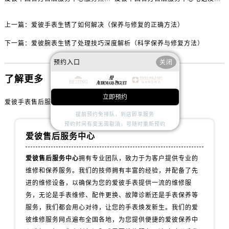
内蒙古自治区包头市青山区幸福路甲3号王府井百货名表维修爱彼售后服务中心（需提前预约）
内蒙古自治区赤峰市红山区哈达街爱彼售后服务中心（需提前预约）
上一篇：
爱彼手表生锈了如何解决（保养与修复的正确方法）
内蒙古自治区鄂尔多斯市东胜区伊金霍洛街爱彼售后服务中心（需提前预约）
下一篇：
爱彼腕表生锈了处理技巧深度解析（科学保养与修复方法）
内蒙古自治区呼伦贝尔市海拉尔区中央街爱彼售后服务中心（需提前预约）
内蒙古自治区通辽市科尔沁区明仁大街爱彼售后服务中心（需提前预约）
预约入口
关闭
内蒙古自治区乌海市海勃湾区人民南路爱彼售后服务中心（需提前预约）
了解更多
内蒙古自治区乌兰察布市集宁区恩和大街爱彼售后服务中心（需提前预约）
立即预约
爱彼手表售后服务中心
内蒙古自治区锡林郭勒盟市锡林浩特市光明街与额尔敦路交叉口爱彼售后服务中心（需提前预约）
提前预约免排队，到店即享服务
内蒙古自治区兴安盟市乌兰浩特市兴安大街爱彼售后服务中心（需提前预约）
预约时间有变无需取消，可随时重新预约
山西省大同市平城区迎宾街爱彼售后服务中心（需提前预约）
爱彼售后服务中心
山西省晋城市城区黄华街爱彼售后服务中心（需提前预约）
爱彼售后服务中心
拥有专业团队，致力于为客户提供专业的
山西省晋中市榆次区顺城街爱彼售后服务中心（需提前预约）
维修和保养服务。我们的技师拥有丰富的经验，并配备了先
山西省临汾市尧都区解放路爱彼售后服务中心（需提前预约）
进的维修设备，以确保为您的爱彼手表提供一流的维修服
山西省吕梁市离石区永宁中路与建设街交叉口爱彼售后服务中心（需提前预约）
务，无论是手表维修、配件更换、故障诊断还是手表保养等
山西省朔州市朔城区怡西路与鄯阳西街交汇处爱彼售后服务中心（需提前预约）
服务，我们都会用心对待，让您的手表焕发新生。我们的爱
山西省忻州市忻府区和平东街与七一南路交叉口爱彼售后服务中心（需提前预约）
彼维修服务网点遍布全国各地，为您提供便捷的爱彼保养中