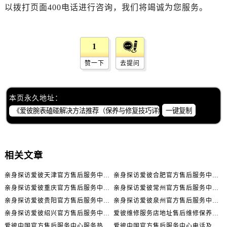
辽宁省丹东市振兴区七经街爱彼售后服务中心（需提前预约）
以拨打页面400电话进行咨询，我们将竭诚为您服务。
辽宁省抚顺市新抚区东一路爱彼售后服务中心（需提前预约）
辽宁省阜新市海州区解放大街爱彼售后服务中心（需提前预约）
1
辽宁省葫芦岛市连山区中央路爱彼售后服务中心（需提前预约）
辽宁省锦州市古塔区中央大街爱彼售后服务中心（需提前预约）
赞一下
去提问
辽宁省辽阳市白塔区新运大街爱彼售后服务中心（需提前预约）
辽宁省盘锦市兴隆台区石油大街爱彼售后服务中心（需提前预约）
本页永久地址：
辽宁省铁岭市银州区南马路爱彼售后服务中心（需提前预约）
一键复制
辽宁省营口市站前区市府路与渤海大街交叉口爱彼售后服务中心（需提前预约）
辽宁省沈阳市沈河区中街路137号亨得利名表维修授权店1楼爱彼售后服务中心（需提前预约）
辽宁省沈阳市沈河区中街路83号亨得利名表维修授权店1楼爱彼售后服务中心（需提前预约）
相关文章
北京市朝阳区建国门外大街甲6号华熙国际中心D座11层1102室爱彼售后服务中心（需提前预约）
北京市东城区东长安街1号王府井东方广场W3座6层602室爱彼售后服务中心（需提前预约）
亲身探访爱彼天津官方售后服务中心｜全部地址与售后电话（2026年7月最新）
亲身探访爱彼合肥官方售后服务中心｜热线电话与网点地址（2026年7月最新）
亲身探访爱彼重庆官方售后服务中心｜详细地址与售后电话（2026年7月最新）
亲身探访爱彼常州官方售后服务中心｜热线与地址（2026年7月最新）
河北省保定市竞秀区朝阳北大街北国先天下爱彼售后服务中心（需提前预约）
亲身探访爱彼贵阳官方售后服务中心｜网点地址及热线（2026年7月最新）
亲身探访爱彼泉州官方售后服务中心｜服务热线及具体地址（2026年7月最新）
内蒙古自治区阿拉善盟市左旗土尔扈特大街爱彼售后服务中心（需提前预约）
亲身探访爱彼绍兴官方售后服务中心｜网点地址与售后热线（2026年7月最新）
爱彼维修服务店地址售后维修保养中心权威公示（2026年7月最新）
内蒙古自治区巴彦淖尔市临河区新华街爱彼售后服务中心（需提前预约）
爱彼中国官方售后服务中心服务热线及全部地址实地考察报告_多信源验证（2026年7月最新）
爱彼中国官方售后服务中心电话及详细维修地址实地考察报告_多信源验证（2026年7月最新）