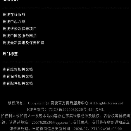
福建省福州市鼓楼区五四路128-1号恒力城写字楼15层03室爱彼售后服务中心（需提前预约）
福建省厦门市思明区湖滨东路95号万象城华润大厦B座11层1104室爱彼售后服务中心（需提前预约）
爱彼在线服务
广东省潮州市潮安区新风路与潮汕路交汇处爱彼售后服务中心（需提前预约）
爱彼中心介绍
广东省广州市天河区天河路230号万菱汇国际中心A塔7层704室爱彼售后服务中心（需提前预约）
爱彼维修及保养项目
广东省广州市越秀区环市东路371-375号世界贸易中心大厦南塔15层1507室爱彼售后服务中心（需提前预约）
爱彼中国区服务网点
广东省河源市源城区越王大道爱彼售后服务中心（需提前预约）
爱彼最新资讯及保养知识
广东省惠州市惠城区江北文昌一路7号华贸大厦1座30层3005室爱彼售后服务中心（需提前预约）
热门标签
广东省江门市蓬江区广场西路爱彼售后服务中心（需提前预约）
广东省揭阳市榕城进贤门步行街爱彼售后服务中心（需提前预约）
查看维修相关文档
广东省茂名市电白区水东街道迎宾大道爱彼售后服务中心（需提前预约）
查看保养相关文档
查看配件相关文档
广东省梅州市梅江区金燕大道爱彼售后服务中心（需提前预约）
广东省清远市清城区湖西路爱彼售后服务中心（需提前预约）
广东省汕头市龙湖区长平路爱彼售后服务中心（需提前预约）
版权所有：
Copyright @
爱彼官方售后服务中心
All Rights Reserved
广东省汕尾市城区香洲街道园林社区翠园街爱彼售后服务中心（需提前预约）
ICP备案号：
吉ICP备2025030220号-45
|
XML
如权利人或知情人士发现本站内容存在事实错误或涉及版权、名誉权等侵权问
广东省韶关市武江区芙蓉新区与老城中心交汇处爱彼售后服务中心（需提前预约）
题，请通过邮箱：2557628530@qq.com 与我们联系，我们将在收到通知后立
广东省深圳市罗湖区深南东路5001号华润大厦17层1701室爱彼售后服务中心（需提前预约）
即依法处理。当前页面信息更新时间：2026-07-12T10:24:36+08:00