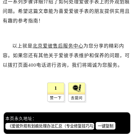
过一系列步骤详细介绍了如何处理爱彼手表上的外观划痕
辽宁省鞍山市铁东区站前街爱彼售后服务中心（需提前预约）
辽宁省本溪市平山区胜利路爱彼售后服务中心（需提前预约）
问题。希望这篇文章能为喜爱爱彼手表的朋友提供实用且
辽宁省朝阳市双塔区新华路爱彼售后服务中心（需提前预约）
有趣的参考指南！
辽宁省丹东市振兴区七经街爱彼售后服务中心（需提前预约）
辽宁省抚顺市新抚区东一路爱彼售后服务中心（需提前预约）
辽宁省阜新市海州区解放大街爱彼售后服务中心（需提前预约）
以上就是
北京爱彼售后服务中心
为您分享的精彩内
辽宁省葫芦岛市连山区中央路爱彼售后服务中心（需提前预约）
容。如果您还有其他关于爱彼手表维护和保养的问题，可
辽宁省锦州市古塔区中央大街爱彼售后服务中心（需提前预约）
以拨打页面400电话进行咨询，我们将竭诚为您服务。
辽宁省辽阳市白塔区新运大街爱彼售后服务中心（需提前预约）
辽宁省盘锦市兴隆台区石油大街爱彼售后服务中心（需提前预约）
辽宁省铁岭市银州区南马路爱彼售后服务中心（需提前预约）
1
辽宁省营口市站前区市府路与渤海大街交叉口爱彼售后服务中心（需提前预约）
赞一下
去提问
辽宁省沈阳市沈河区中街路137号亨得利名表维修授权店1楼爱彼售后服务中心（需提前预约）
辽宁省沈阳市沈河区中街路83号亨得利名表维修授权店1楼爱彼售后服务中心（需提前预约）
本页永久地址：
北京市朝阳区建国门外大街甲6号华熙国际中心D座11层1102室爱彼售后服务中心（需提前预约）
一键复制
北京市东城区东长安街1号王府井东方广场W3座6层602室爱彼售后服务中心（需提前预约）