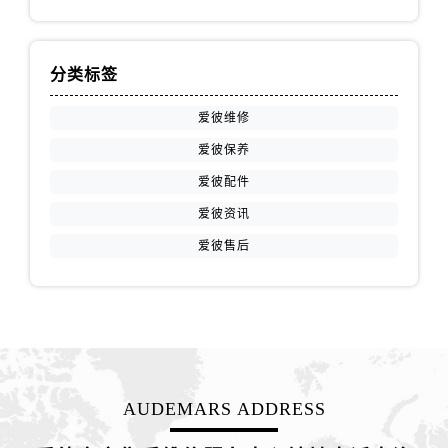
江苏省南京市秦淮区中山南路1号南京中心22层22-C1-C3室爱彼售后服务中心（需提前预约）
江苏省宿迁市宿城区西湖路爱彼售后服务中心（需提前预约）
江苏省泰州市海陵区永定东路399号置地商务中心东塔（华润万象城）17层1706室爱彼售后服务中心（需提前预约）
分类标签
江苏省徐州市鼓楼区淮海东路29号苏宁广场IFC国际金融中心35层3508室爱彼售后服务中心（需提前预约）
爱彼维修
江苏省盐城市盐都区世纪大道5号盐城金融城写字楼1号楼16层1604室爱彼售后服务中心（需提前预约）
江苏省扬州市邗江区国展路29号星耀天地写字楼1号楼18层1803室爱彼售后服务中心（需提前预约）
爱彼保养
江苏省镇江市京口区中山东路爱彼售后服务中心（需提前预约）
爱彼配件
江西省抚州市临川区赣东大道爱彼售后服务中心（需提前预约）
爱彼资讯
江西省赣州市章贡区文清路爱彼售后服务中心（需提前预约）
爱彼售后
江西省吉安市吉州区井冈山大道爱彼售后服务中心（需提前预约）
江西省景德镇市珠山区珠山中路爱彼售后服务中心（需提前预约）
江西省九江市浔阳区浔阳路爱彼售后服务中心（需提前预约）
江西省南昌市红谷滩新区红谷中大道998号绿地双子塔（中央广场）A1座办公楼14层1407室爱彼售后服务中心（需提前预约）
江西省萍乡市安源区萍安北大道与康庄路交叉口爱彼售后服务中心（需提前预约）
江西省上饶市信州区滨江西路爱彼售后服务中心（需提前预约）
AUDEMARS ADDRESS
江西省新余市渝水区北湖西路爱彼售后服务中心（需提前预约）