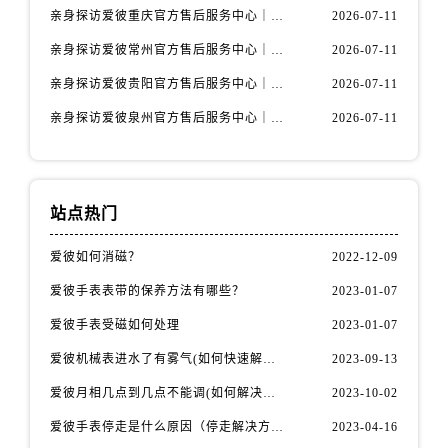
安徽省黄山市屯溪区黄山西路爱彼售后服务中心（需提前预约）
亲身探访爱彼重庆官方售后服务中心｜详细地址与售后电话（2026年7月最新）
2026-07-11
安徽省六安市金安区解放中路爱彼售后服务中心（需提前预约）
亲身探访爱彼常州官方售后服务中心｜热线与地址（2026年7月最新）
2026-07-11
安徽省马鞍山市雨山区湖南西路爱彼售后服务中心（需提前预约）
亲身探访爱彼贵阳官方售后服务中心｜网点地址及热线（2026年7月最新）
2026-07-11
安徽省宿州市埇桥区人民中路爱彼售后服务中心（需提前预约）
亲身探访爱彼泉州官方售后服务中心｜服务热线及具体地址（2026年7月最新）
2026-07-11
安徽省铜陵市铜官区石城大道爱彼售后服务中心（需提前预约）
安徽省芜湖市镜湖区中山路步行街爱彼售后服务中心（需提前预约）
安徽省宣城市宣州区叠嶂西路爱彼售后服务中心（需提前预约）
福建省龙岩市新罗区九一南路爱彼售后服务中心（需提前预约）
站点热门
福建省南平市建阳区人民西路爱彼售后服务中心（需提前预约）
爱彼如何消磁？
2022-12-09
福建省宁德市蕉城区天湖东路爱彼售后服务中心（需提前预约）
福建省莆田市城厢区霞林街道荔华东大道爱彼售后服务中心（需提前预约）
爱彼手表表带的保养方法有哪些？
2023-01-07
福建省三明市三元区东乾二路爱彼售后服务中心（需提前预约）
爱彼手表受磁如何处理
2023-01-07
福建省漳州市龙文区步港路爱彼售后服务中心（需提前预约）
爱彼机械表进水了有雾气(如何快速解决问题)
2023-09-13
江苏省常州市新北区龙锦路1590号现代传媒中心5号楼10层1008室爱彼售后服务中心（需提前预约）
爱彼月相几点到几点不能调(如何解决问题)
2023-10-02
江苏省淮安市清江浦区淮海北路爱彼售后服务中心（需提前预约）
江苏省连云港市海州区通灌北路爱彼售后服务中心（需提前预约）
爱彼手表停走是什么原因（停走解决方法）
2023-04-16