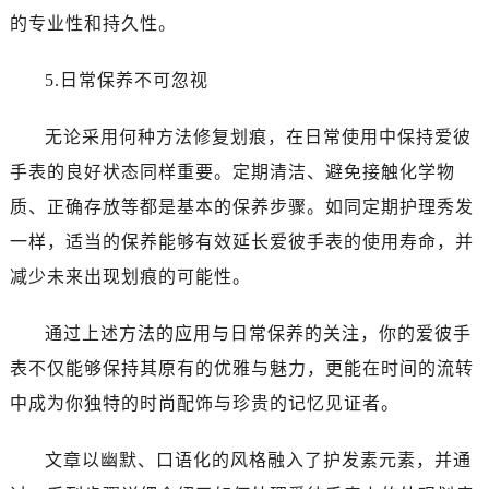
黑龙江省佳木斯市向阳区长安路爱彼售后服务中心（需提前预约）
的专业性和持久性。
黑龙江省牡丹江市东安区太平路爱彼售后服务中心（需提前预约）
黑龙江省七台河市桃山区大同街爱彼售后服务中心（需提前预约）
5.日常保养不可忽视
黑龙江省齐齐哈尔市龙沙区龙华路爱彼售后服务中心（需提前预约）
黑龙江省双鸭山市尖山区新兴大街爱彼售后服务中心（需提前预约）
无论采用何种方法修复划痕，在日常使用中保持爱彼
黑龙江省绥化市北林区新华街与康庄路交叉口爱彼售后服务中心（需提前预约）
手表的良好状态同样重要。定期清洁、避免接触化学物
黑龙江省伊春市伊美区通河路爱彼售后服务中心（需提前预约）
质、正确存放等都是基本的保养步骤。如同定期护理秀发
吉林省白城市洮北区明仁南街爱彼售后服务中心（需提前预约）
一样，适当的保养能够有效延长爱彼手表的使用寿命，并
吉林省白山市浑江区浑江大街爱彼售后服务中心（需提前预约）
减少未来出现划痕的可能性。
吉林省吉林市船营区河南街爱彼售后服务中心（需提前预约）
吉林省辽源市龙山区人民大街爱彼售后服务中心（需提前预约）
通过上述方法的应用与日常保养的关注，你的爱彼手
吉林省梅河口市新华街道梅河大街爱彼售后服务中心（需提前预约）
表不仅能够保持其原有的优雅与魅力，更能在时间的流转
吉林省四平市铁东区紫气大路与南九经街交汇处爱彼售后服务中心（需提前预约）
中成为你独特的时尚配饰与珍贵的记忆见证者。
吉林省松原市宁江区五环大街爱彼售后服务中心（需提前预约）
吉林省通化市东昌区环通乡江南大街爱彼售后服务中心（需提前预约）
文章以幽默、口语化的风格融入了护发素元素，并通
吉林省延边市延吉市解放路爱彼售后服务中心（需提前预约）