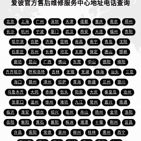
爱彼官方售后维修服务中心地址电话查询
江西省宜春市袁州区中山中路爱彼售后服务中心（需提前预约）
江西省鹰潭市月湖区胜利东路爱彼售后服务中心（需提前预约）
山东省德州市德城区东风中路爱彼售后服务中心（需提前预约）
北京
上海
广州
深圳
天津
成都
重庆
南京
郑州
山东省东营市东营区济南路爱彼售后服务中心（需提前预约）
长沙
杭州
宁波
厦门
武汉
西安
大连
福州
贵阳
山东省济南市历下区经十路11111号华润中心写字楼（万象城）15层1508室爱彼售后服务中心（需提前预约）
哈尔滨
合肥
济南
昆明
南昌
南宁
青岛
沈阳
山东省济宁市任城区太白楼路爱彼售后服务中心（需提前预约）
石家庄
苏州
长春
河北
太原
保定
唐山
邯郸
山东省莱芜市文化南路8号银座商城名表维修一楼名表维修爱彼售后服务中心（需提前预约）
廊坊
昆山
广西
佛山
东莞
中山
德阳
绵阳
山东省临沂市兰山区解放路爱彼售后服务中心（需提前预约）
齐齐哈尔
呼和浩特
吉林
无锡
芜湖
珠海
汕头
三亚
山东省日照市东港区烟台路爱彼售后服务中心（需提前预约）
山东省泰安市泰山区财源街道泰山大街爱彼售后服务中心（需提前预约）
海口
赣州
漳州
拉萨
青海
新疆
兰州
银川
山东省威海市环翠区新威海路89号振华商厦一楼名表维修爱彼售后服务中心（需提前预约）
乌鲁木齐
大同
赤峰
包头
阳泉
大庆
秦皇岛
沧州
山东省潍坊市奎文区东风东街爱彼售后服务中心（需提前预约）
张家口
温州
徐州
潍坊
九江
常州
嘉兴
南通
山东省枣庄市滕州市北辛路与善国路交叉口爱彼售后服务中心（需提前预约）
临沂
淮安
烟台
绍兴
亳州
舟山
扬州
金华
洛阳
山东省淄博市张店区金晶大道爱彼售后服务中心（需提前预约）
岳阳
衡阳
黄石
襄阳
株洲
湘潭
十堰
荆州
宜昌
上海市黄浦区南京东路299号宏伊国际广场写字楼8层806室爱彼售后服务中心（需提前预约）
许昌
南阳
常德
泉州
柳州
桂林
惠州
西宁
上海市徐汇区虹桥路3号港汇中心2座37层3705室爱彼售后服务中心（需提前预约）