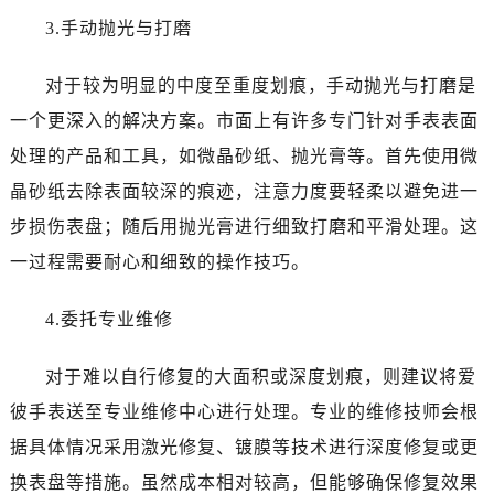
烟台市芝罘区胜利路139号万达金融中心A座907室（需提前预约）
3.手动抛光与打磨
长春市朝阳区西安大路727号中银大厦A座(旺进大厦)18层09室（需提前预约）
贵阳市南明区都司高架桥路33号亨特国际金融中心14楼14D（需提前预约）
对于较为明显的中度至重度划痕，手动抛光与打磨是
昆明市盘龙区北京路928号同德昆明广场写字楼10层06室（需提前预约）
一个更深入的解决方案。市面上有许多专门针对手表表面
石家庄市长安区中山东路39号勒泰中心写字楼B座13层07室（需提前预约）
处理的产品和工具，如微晶砂纸、抛光膏等。首先使用微
西安市碑林区南关正街88号华侨城长安国际中心E座6楼10室（需提前预约）
晶砂纸去除表面较深的痕迹，注意力度要轻柔以避免进一
海口市龙华区金贸东路5号海口华润大厦B座17层1707室（需提前预约）
唐山市路南区新华东道100号万达广场写字楼A座10层1002室（需提前预约）
步损伤表盘；随后用抛光膏进行细致打磨和平滑处理。这
台州市椒江区东海大道1800号腾达中心东1幢20楼2002室（需提前预约）
一过程需要耐心和细致的操作技巧。
内蒙古自治区呼和浩特市玉泉区大学西街70号华润万象城写字楼（鄂尔多斯大厦）23层2326室（需提前预约）
甘肃省兰州市七里河区西津西路16号兰州中心写字楼21层2102室（需提前预约）
4.委托专业维修
重庆市解放碑渝中区民权路28号英利国际金融中心写字楼20层01室（需提前预约）
对于难以自行修复的大面积或深度划痕，则建议将爱
黑龙江省大庆市萨尔图区会战大街爱彼售后服务中心（需提前预约）
黑龙江省鹤岗市向阳区红军路爱彼售后服务中心（需提前预约）
彼手表送至专业维修中心进行处理。专业的维修技师会根
黑龙江省黑河市爱辉区中央街爱彼售后服务中心（需提前预约）
据具体情况采用激光修复、镀膜等技术进行深度修复或更
黑龙江省鸡西市鸡冠区红军路爱彼售后服务中心（需提前预约）
换表盘等措施。虽然成本相对较高，但能够确保修复效果