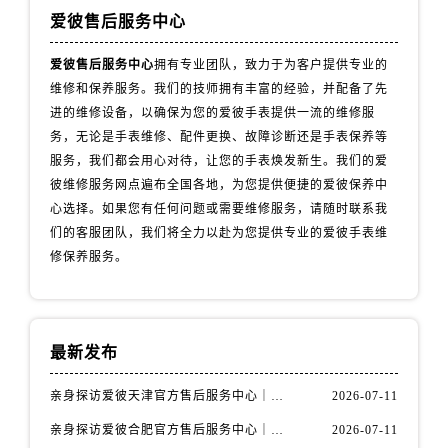
山西省吕梁市离石区永宁中路与建设街交叉口爱彼售后服务中心（需提前预约）
爱彼售后服务中心
山西省朔州市朔城区怡西路与鄯阳西街交汇处爱彼售后服务中心（需提前预约）
山西省忻州市忻府区和平东街与七一南路交叉口爱彼售后服务中心（需提前预约）
爱彼售后服务中心
拥有专业团队，致力于为客户提供专业的
维修和保养服务。我们的技师拥有丰富的经验，并配备了先
山西省阳泉市郊区平阳东街与新城大道交叉口爱彼售后服务中心（需提前预约）
进的维修设备，以确保为您的爱彼手表提供一流的维修服
山西省运城市盐湖区河东街爱彼售后服务中心（需提前预约）
务，无论是手表维修、配件更换、故障诊断还是手表保养等
山西省长治市潞州区英雄中路爱彼售后服务中心（需提前预约）
服务，我们都会用心对待，让您的手表焕发新生。我们的爱
山西省太原市迎泽区迎泽街道解放路15号亨得利名表维修授权店3楼爱彼售后服务中心（需提前预约）
彼维修服务网点遍布全国各地，为您提供便捷的爱彼保养中
天津市和平区赤峰道136号天津国际金融中心26层2603室爱彼售后服务中心（需提前预约）
心选择。如果您有任何问题或需要维修服务，请随时联系我
安徽省安庆市迎江区人民路爱彼售后服务中心（需提前预约）
们的客服团队，我们将全力以赴为您提供专业的爱彼手表维
修保养服务。
安徽省蚌埠市蚌山区淮河路爱彼售后服务中心（需提前预约）
安徽省亳州市谯城区魏武大道爱彼售后服务中心（需提前预约）
安徽省池州市贵池区长江路爱彼售后服务中心（需提前预约）
安徽省滁州市琅琊区南谯北路爱彼售后服务中心（需提前预约）
最新发布
安徽省阜阳市颍州区颍州北路爱彼售后服务中心（需提前预约）
亲身探访爱彼天津官方售后服务中心｜全部地址与售后电话（2026年7月最新）
2026-07-11
安徽省淮北市相山区淮海路爱彼售后服务中心（需提前预约）
安徽省淮南市田家庵区国庆中路爱彼售后服务中心（需提前预约）
亲身探访爱彼合肥官方售后服务中心｜热线电话与网点地址（2026年7月最新）
2026-07-11