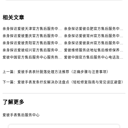
河北省保定市竞秀区朝阳北大街北国先天下爱彼售后服务中心（需提前预约）
内蒙古自治区阿拉善盟市左旗土尔扈特大街爱彼售后服务中心（需提前预约）
相关文章
内蒙古自治区巴彦淖尔市临河区新华街爱彼售后服务中心（需提前预约）
内蒙古自治区包头市青山区幸福路甲3号王府井百货名表维修爱彼售后服务中心（需提前预约）
亲身探访爱彼天津官方售后服务中心｜全部地址与售后电话（2026年7月最新）
亲身探访爱彼合肥官方售后服务中心｜热线电话与网点地址（2026年7月最新）
内蒙古自治区赤峰市红山区哈达街爱彼售后服务中心（需提前预约）
亲身探访爱彼重庆官方售后服务中心｜详细地址与售后电话（2026年7月最新）
亲身探访爱彼常州官方售后服务中心｜热线与地址（2026年7月最新）
内蒙古自治区鄂尔多斯市东胜区伊金霍洛街爱彼售后服务中心（需提前预约）
亲身探访爱彼贵阳官方售后服务中心｜网点地址及热线（2026年7月最新）
亲身探访爱彼泉州官方售后服务中心｜服务热线及具体地址（2026年7月最新）
内蒙古自治区呼伦贝尔市海拉尔区中央街爱彼售后服务中心（需提前预约）
亲身探访爱彼绍兴官方售后服务中心｜网点地址与售后热线（2026年7月最新）
爱彼维修服务店地址售后维修保养中心权威公示（2026年7月最新）
爱彼中国官方售后服务中心服务热线及全部地址实地考察报告_多信源验证（2026年7月最新）
爱彼中国官方售后服务中心电话及详细维修地址实地考察报告_多信源验证（2026年7月最新）
内蒙古自治区通辽市科尔沁区明仁大街爱彼售后服务中心（需提前预约）
内蒙古自治区乌海市海勃湾区人民南路爱彼售后服务中心（需提前预约）
上一篇：
爱彼手表表针脱落处理方法推荐（正确步骤与注意事项）
内蒙古自治区乌兰察布市集宁区恩和大街爱彼售后服务中心（需提前预约）
内蒙古自治区锡林郭勒盟市锡林浩特市光明街与额尔敦路交叉口爱彼售后服务中心（需提前预约）
下一篇：
爱彼手表发条拧反解决办法盘点（轻松修复指南与常见误区避雷）
内蒙古自治区兴安盟市乌兰浩特市兴安大街爱彼售后服务中心（需提前预约）
山西省大同市平城区迎宾街爱彼售后服务中心（需提前预约）
了解更多
山西省晋城市城区黄华街爱彼售后服务中心（需提前预约）
山西省晋中市榆次区顺城街爱彼售后服务中心（需提前预约）
爱彼手表售后服务中心
山西省临汾市尧都区解放路爱彼售后服务中心（需提前预约）