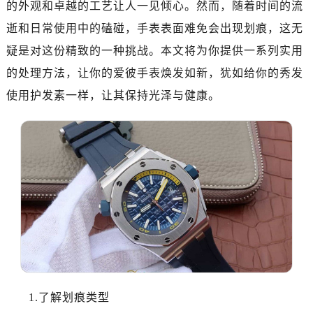
的外观和卓越的工艺让人一见倾心。然而，随着时间的流
金华市金东区东市南街777号金华万达广场写字楼4号楼22层2209室（需提前预约）
绍兴市越城区胜利东路379号世茂天际中心写字楼8层805室（需提前预约）
逝和日常使用中的磕碰，手表表面难免会出现划痕，这无
嘉兴市南湖区广益路705号嘉兴世界贸易中心写字楼A座13层1304室（需提前预约）
疑是对这份精致的一种挑战。本文将为你提供一系列实用
南昌市红谷滩新区红谷中大道998号绿地双子塔（中央广场）A1座办公楼14层07室（需提前预约）
的处理方法，让你的爱彼手表焕发如新，犹如给你的秀发
济南市历下区经十路11111号华润中心写字楼（万象城）15层1508室（需提前预约）
使用护发素一样，让其保持光泽与健康。
广州市天河区天河路230号万菱汇国际中心写字楼A塔7层704室（需提前预约）
广州市越秀区环市东路371-375号世界贸易中心大厦南塔写字楼15层07室（需提前预约）
深圳市罗湖区深南东路5001号华润大厦写字楼17层1701室（需提前预约）
惠州市惠城区江北文昌一路7号华贸大厦写字楼1座30层05室（需提前预约）
厦门市思明区湖滨东路95号华润大厦写字楼B座11层1104室（需提前预约）
福州市鼓楼区五四路128-1号恒力城写字楼15层03室（需提前预约）
成都市锦江区人民东路6号SAC东原中心写字楼24层2406B室（需提前预约）
重庆市江北区观音桥步行街2号融恒时代广场写字楼9层902室（需提前预约）
长沙市芙蓉区定王台街道建湘路393号世茂环球金融中心写字楼（芙蓉广场）10层13室（需提前预约）
郑州市二七区铭功路10号华润大厦写字楼29层2905室（需提前预约）
1.了解划痕类型
太原市迎泽区解放路15号亨得利名表服务中心（品牌授权店）3层整层（需提前预约）