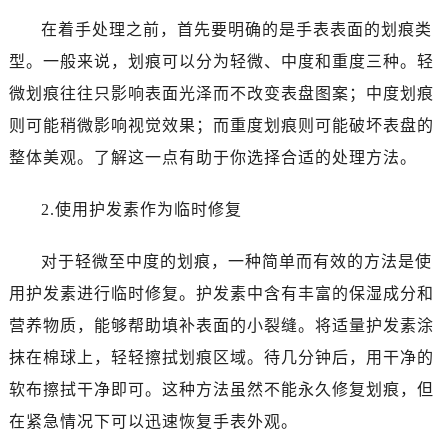
沈阳市沈河区中街路137号亨得利名表服务中心（品牌授权店）1层整层（需提前预约）
在着手处理之前，首先要明确的是手表表面的划痕类
沈阳市沈河区中街路83号亨得利名表服务中心（品牌授权店）1层整层（需提前预约）
型。一般来说，划痕可以分为轻微、中度和重度三种。轻
乌鲁木齐市天山区红山路26号时代广场（CCMALL）C座17层17-B（需提前预约）
温州市鹿城区锦绣路1067号置信广场10层1015室（需提前预约）
微划痕往往只影响表面光泽而不改变表盘图案；中度划痕
哈尔滨市道里区友谊西路600号富力中心T2座写字楼29层03室（需提前预约）
则可能稍微影响视觉效果；而重度划痕则可能破坏表盘的
大连市中山区人民路15号国际金融大厦7层G室（需提前预约）
整体美观。了解这一点有助于你选择合适的处理方法。
佛山市禅城区季华五路57号万科金融中心C座12层1205室（需提前预约）
东莞市东城街道鸿福东路1号民盈国贸中心T1写字楼9层907室（需提前预约）
2.使用护发素作为临时修复
无锡市梁溪区人民中路139号恒隆广场写字楼1座11层1104室（需提前预约）
南通市崇川区工农路57号圆融广场写字楼16层1603室（需提前预约）
对于轻微至中度的划痕，一种简单而有效的方法是使
苏州市苏州工业园区星港街199号苏州中心办公楼C座22层08室（需提前预约）
用护发素进行临时修复。护发素中含有丰富的保湿成分和
武汉市江汉区解放大道686号世界贸易大厦38层09室（需提前预约）
营养物质，能够帮助填补表面的小裂缝。将适量护发素涂
南宁市青秀区金湖路59号地王大厦12楼1224室（需提前预约）
抹在棉球上，轻轻擦拭划痕区域。待几分钟后，用干净的
合肥市蜀山区潜山路111号万象城华润大厦B座12楼03室（需提前预约）
软布擦拭干净即可。这种方法虽然不能永久修复划痕，但
泉州市丰泽区宝洲路729号浦西万达中心写字楼A座7楼709室（需提前预约）
在紧急情况下可以迅速恢复手表外观。
青岛市南区山东路6号华润大厦B座22层04室（需提前预约）