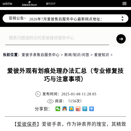
2026年7月爱彼全国官方售后客户服务热线：400-880-2162

爱彼官方全国统一服务热线400-880-2162，服务覆盖中国大陆、香港、澳门、台湾全部区域（非大陆需加拨“+86”）
▲
官网公告>
2026年7月爱彼售后服务中心最新网点地址：
▼
北京市东城区东长安街1号东方广场写字楼W3座6层602室（需提前预约）
北京市朝阳区建国门外大街甲6号华熙国际中心写字楼D座11层1102室（需提前预约）
天津市和平区赤峰道136号天津国际金融中心写字楼26层2603室（需提前预约）
上海市徐汇区虹桥路3号港汇中心写字楼2座37层3705室（需提前预约）
当前位置：
爱彼手表售后服务中心
>
新闻/知识/问答
>
爱彼知识
>
上海市黄浦区南京东路299号宏伊国际广场写字楼8层806室（需提前预约）
南京市秦淮区中山南路1号（新街口）南京中心写字楼22层C1-1室（需提前预约）
爱彼外观有划痕处理办法汇总（专业修复技
常州市新北区龙锦路1590号现代传媒中心写字楼5号楼10层1008室（需提前预约）
巧与注意事项）
徐州市鼓楼区淮海东路29号苏宁广场IFC国际金融中心写字楼35层3508室（需提前预约）
扬州市邗江区国展路29号星耀天地写字楼1号楼18层1803室（需提前预约）
发布时间：2025-01-06 11:28:05
盐城市盐都区世纪大道5号盐城金融城写字楼1号楼16层1604室（需提前预约）
阅读：（
156次）
泰州市海陵区永定东路399号置地商务中心东塔写字楼（华润万象城）17层1706室（需提前预约）
分享到：
宁波市江北区大闸南路500号来福士广场办公楼20层2009室（需提前预约）
【
爱彼保养
】爱彼手表，作为钟表界的瑰宝，其精致
杭州市上城区钱江路1366号华润大厦写字楼A座5层503-5室（需提前预约）