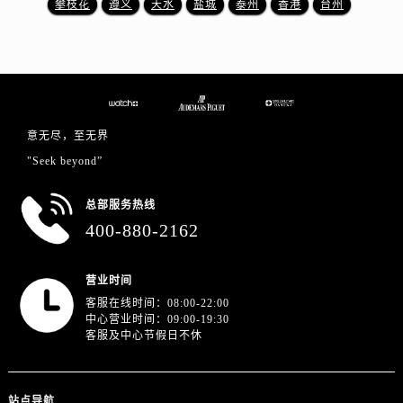
攀枝花
遵义
天水
盐城
泰州
香港
台州
浙江省杭州市上城区钱江路1366号华润大厦A座5层503-5室爱彼售后服务中心（需提前预约）
浙江省湖州市吴兴区劳动路爱彼售后服务中心（需提前预约）
浙江省嘉兴市南湖区广益路705号嘉兴世界贸易中心A座13层1304室爱彼售后服务中心（需提前预约）
浙江省金华市金东区东市南街777号金华万达广场4号楼22楼2209室爱彼售后服务中心（需提前预约）
浙江省丽水市莲都区解放街爱彼售后服务中心（需提前预约）
浙江省宁波市江北区大闸南路500号来福士广场办公楼20层2009室爱彼售后服务中心（需提前预约）
意无尽，至无界
浙江省衢州市柯城区上街爱彼售后服务中心（需提前预约）
"Seek beyond”
浙江省绍兴市越城区胜利东路379号世茂天际中心写字楼8层805室爱彼售后服务中心（需提前预约）
总部服务热线
浙江省舟山市定海区解放东路爱彼售后服务中心（需提前预约）
400-880-2162
澳门特别行政区大堂区议事亭前地（新马路）爱彼售后服务中心（需提前预约）
澳门特别行政区风顺堂区南湾大马路爱彼售后服务中心（需提前预约）
营业时间
澳门特别行政区花地玛堂区关闸广场爱彼售后服务中心（需提前预约）
客服在线时间：08:00-22:00
澳门特别行政区花王堂区大三巴商圈爱彼售后服务中心（需提前预约）
中心营业时间：09:00-19:30
澳门特别行政区嘉模堂区官也街爱彼售后服务中心（需提前预约）
客服及中心节假日不休
澳门省路氹城市金光大道爱彼售后服务中心（需提前预约）
澳门特别行政区望德堂区塔石广场爱彼售后服务中心（需提前预约）
站点导航