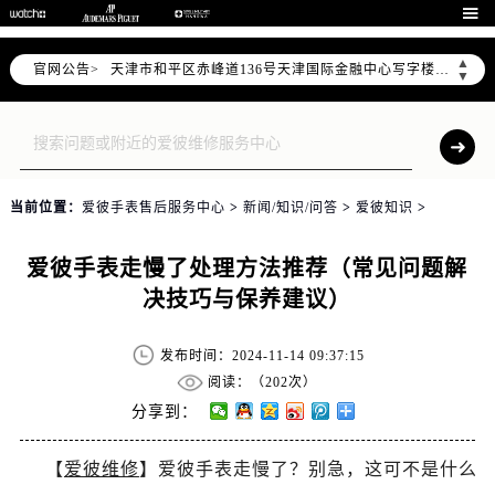
北京市东城区东长安街1号东方广场写字楼W3座6层602室（需提前预约）

北京市朝阳区建国门外大街甲6号华熙国际中心写字楼D座11层1102室（需提前预约）
▲
官网公告>
天津市和平区赤峰道136号天津国际金融中心写字楼26层2603室（需提前预约）
▼
上海市徐汇区虹桥路3号港汇中心写字楼2座37层3705室（需提前预约）
上海市黄浦区南京东路299号宏伊国际广场写字楼8层806室（需提前预约）
南京市秦淮区中山南路1号（新街口）南京中心写字楼22层C1-1室（需提前预约）
常州市新北区龙锦路1590号现代传媒中心写字楼5号楼10层1008室（需提前预约）
当前位置：
爱彼手表售后服务中心
>
新闻/知识/问答
>
爱彼知识
>
徐州市鼓楼区淮海东路29号苏宁广场IFC国际金融中心写字楼35层3508室（需提前预约）
扬州市邗江区国展路29号星耀天地写字楼1号楼18层1803室（需提前预约）
爱彼手表走慢了处理方法推荐（常见问题解
盐城市盐都区世纪大道5号盐城金融城写字楼1号楼16层1604室（需提前预约）
决技巧与保养建议）
泰州市海陵区永定东路399号置地商务中心东塔写字楼（华润万象城）17层1706室（需提前预约）
宁波市江北区大闸南路500号来福士广场办公楼20层2009室（需提前预约）
发布时间：2024-11-14 09:37:15
杭州市上城区钱江路1366号华润大厦写字楼A座5层503-5室（需提前预约）
阅读：（
202次）
金华市金东区东市南街777号金华万达广场写字楼4号楼22层2209室（需提前预约）
分享到：
绍兴市越城区胜利东路379号世茂天际中心写字楼8层805室（需提前预约）
【
爱彼维修
】爱彼手表走慢了？别急，这可不是什么
嘉兴市南湖区广益路705号嘉兴世界贸易中心写字楼A座13层1304室（需提前预约）