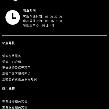
广东省广州市天河区天河路230号万菱汇国际中心A塔7层704室爱彼售后服务中心（需提前预约）
广东省广州市越秀区环市东路371-375号世界贸易中心大厦南塔15层1507室爱彼售后服务中心（需提前预约）
营业时间
广东省河源市源城区越王大道爱彼售后服务中心（需提前预约）
客服在线时间：08:00-22:00
中心营业时间：09:00-19:30
广东省惠州市惠城区江北文昌一路7号华贸大厦1座30层3005室爱彼售后服务中心（需提前预约）
客服及中心节假日不休
广东省江门市蓬江区广场西路爱彼售后服务中心（需提前预约）
广东省揭阳市榕城进贤门步行街爱彼售后服务中心（需提前预约）
广东省茂名市电白区水东街道迎宾大道爱彼售后服务中心（需提前预约）
站点导航
广东省梅州市梅江区金燕大道爱彼售后服务中心（需提前预约）
广东省清远市清城区湖西路爱彼售后服务中心（需提前预约）
爱彼在线服务
爱彼中心介绍
广东省汕头市龙湖区长平路爱彼售后服务中心（需提前预约）
爱彼维修及保养项目
广东省汕尾市城区香洲街道园林社区翠园街爱彼售后服务中心（需提前预约）
爱彼中国区服务网点
广东省韶关市武江区芙蓉新区与老城中心交汇处爱彼售后服务中心（需提前预约）
爱彼最新资讯及保养知识
广东省深圳市罗湖区深南东路5001号华润大厦17层1701室爱彼售后服务中心（需提前预约）
热门标签
广东省阳江市江城区东风一路爱彼售后服务中心（需提前预约）
广东省云浮市云城区金山路爱彼售后服务中心（需提前预约）
查看维修相关文档
广东省湛江市赤坎区观海北路爱彼售后服务中心（需提前预约）
查看保养相关文档