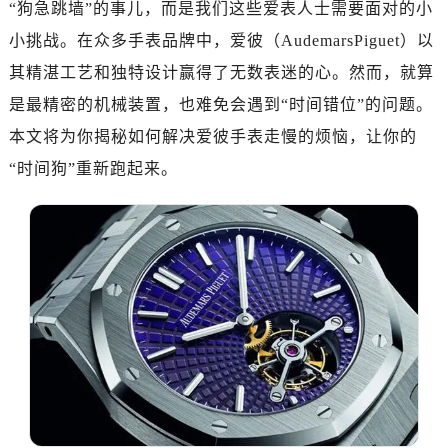
“狗急跳墙”的事儿，而是我们这些爱表人士需要面对的小
南昌市红谷滩新区红谷中大道998号绿地双子塔（中央广场）A1座办公楼14层07室（需提前预约）
济南市历下区经十路11111号华润中心写字楼（万象城）15层1508室（需提前预约）
小挑战。在众多手表品牌中，爱彼（AudemarsPiguet）以
广州市天河区天河路230号万菱汇国际中心写字楼A塔7层704室（需提前预约）
其精湛工艺和独特设计赢得了无数表迷的心。然而，就算
广州市越秀区环市东路371-375号世界贸易中心大厦南塔写字楼15层07室（需提前预约）
是最精密的机械装置，也难免会遇到“时间错位”的问题。
深圳市罗湖区深南东路5001号华润大厦写字楼17层1701室（需提前预约）
本文将为你揭秘如何解决爱彼手表走慢的烦恼，让你的
惠州市惠城区江北文昌一路7号华贸大厦写字楼1座30层05室（需提前预约）
“时间狗”重新跑起来。
厦门市思明区湖滨东路95号华润大厦写字楼B座11层1104室（需提前预约）
福州市鼓楼区五四路128-1号恒力城写字楼15层03室（需提前预约）
成都市锦江区人民东路6号SAC东原中心写字楼24层2406B室（需提前预约）
重庆市江北区观音桥步行街2号融恒时代广场写字楼9层902室（需提前预约）
长沙市芙蓉区定王台街道建湘路393号世茂环球金融中心写字楼（芙蓉广场）10层13室（需提前预约）
郑州市二七区铭功路10号华润大厦写字楼29层2905室（需提前预约）
太原市迎泽区解放路15号亨得利名表服务中心（品牌授权店）3层整层（需提前预约）
沈阳市沈河区中街路137号亨得利名表服务中心（品牌授权店）1层整层（需提前预约）
沈阳市沈河区中街路83号亨得利名表服务中心（品牌授权店）1层整层（需提前预约）
乌鲁木齐市天山区红山路26号时代广场（CCMALL）C座17层17-B（需提前预约）