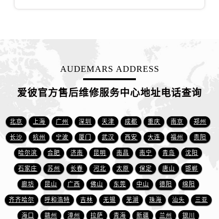
山东省东营市东营区济南路爱彼售后服务中心（需提前预约）
山东省济南市历下区经十路11111号华润中心写字楼（万象城）15层1508室爱彼售后服务中心（需提前预约）
山东省济宁市任城区太白楼路爱彼售后服务中心（需提前预约）
山东省莱芜市文化南路8号银座商城名表维修一楼名表维修爱彼售后服务中心（需提前预约）
山东省临沂市兰山区解放路爱彼售后服务中心（需提前预约）
AUDEMARS ADDRESS
山东省日照市东港区烟台路爱彼售后服务中心（需提前预约）
山东省泰安市泰山区财源街道泰山大街爱彼售后服务中心（需提前预约）
爱彼官方售后维修服务中心地址电话查询
山东省威海市环翠区新威海路89号振华商厦一楼名表维修爱彼售后服务中心（需提前预约）
山东省潍坊市奎文区东风东街爱彼售后服务中心（需提前预约）
北京
上海
广州
深圳
天津
成都
重庆
南京
郑州
山东省枣庄市滕州市北辛路与善国路交叉口爱彼售后服务中心（需提前预约）
长沙
杭州
宁波
厦门
武汉
西安
大连
福州
贵阳
山东省淄博市张店区金晶大道爱彼售后服务中心（需提前预约）
哈尔滨
合肥
济南
昆明
南昌
南宁
青岛
沈阳
上海市黄浦区南京东路299号宏伊国际广场写字楼8层806室爱彼售后服务中心（需提前预约）
上海市徐汇区虹桥路3号港汇中心2座37层3705室爱彼售后服务中心（需提前预约）
石家庄
苏州
长春
河北
太原
保定
唐山
邯郸
浙江省杭州市上城区钱江路1366号华润大厦A座5层503-5室爱彼售后服务中心（需提前预约）
廊坊
昆山
广西
佛山
东莞
中山
德阳
绵阳
浙江省湖州市吴兴区劳动路爱彼售后服务中心（需提前预约）
齐齐哈尔
呼和浩特
吉林
无锡
芜湖
珠海
汕头
三亚
浙江省嘉兴市南湖区广益路705号嘉兴世界贸易中心A座13层1304室爱彼售后服务中心（需提前预约）
海口
赣州
漳州
拉萨
青海
新疆
兰州
银川