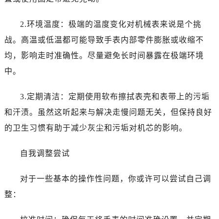
昆明市盘龙区北京路928号同德昆明广场写字楼10层06室（需提前预约）
石家庄市长安区中山东路39号勒泰中心写字楼B座13层07室（需提前预约）
2.环境温度：极端的温度变化对机械表来说是个挑
西安市碑林区南关正街88号华侨城长安国际中心E座6楼10室（需提前预约）
战。高温或低温都可能导致手表内部零件膨胀或收缩不
海口市龙华区金贸东路5号海口华润大厦B座17层1707室（需提前预约）
均，影响走时准确性。尽量避免长时间暴露在极端环境
唐山市路南区新华东道100号万达广场写字楼A座10层1002室（需提前预约）
中。
台州市椒江区东海大道1800号腾达中心东1幢20楼2002室（需提前预约）
内蒙古自治区呼和浩特市玉泉区大学西街70号华润万象城写字楼（鄂尔多斯大厦）23层2326室（需提前预约）
3.定期清洁：定期使用软布擦拭表壳和表带上的污垢
甘肃省兰州市七里河区西津西路16号兰州中心写字楼21层2102室（需提前预约）
和汗渍。虽然这听起来与解决走慢问题无关，但保持良好
重庆市解放碑渝中区民权路28号英利国际金融中心写字楼20层01室（需提前预约）
黑龙江省大庆市萨尔图区会战大街爱彼售后服务中心（需提前预约）
的卫生习惯有助于减少灰尘和污垢对机芯的影响。
黑龙江省鹤岗市向阳区红军路爱彼售后服务中心（需提前预约）
自我调整尝试
黑龙江省黑河市爱辉区中央街爱彼售后服务中心（需提前预约）
黑龙江省鸡西市鸡冠区红军路爱彼售后服务中心（需提前预约）
对于一些基本的操作性问题，你或许可以尝试自己调
黑龙江省佳木斯市向阳区长安路爱彼售后服务中心（需提前预约）
整：
黑龙江省牡丹江市东安区太平路爱彼售后服务中心（需提前预约）
黑龙江省七台河市桃山区大同街爱彼售后服务中心（需提前预约）