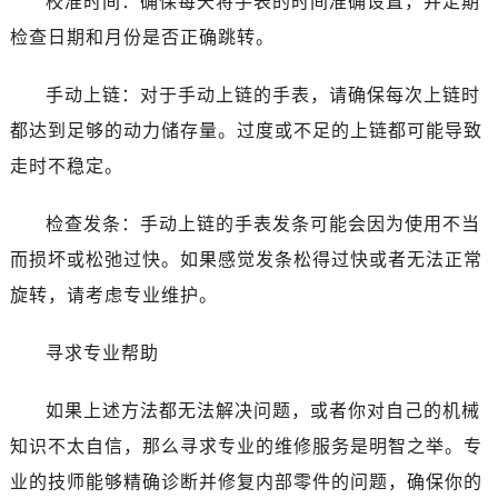
校准时间：确保每天将手表的时间准确设置，并定期
黑龙江省齐齐哈尔市龙沙区龙华路爱彼售后服务中心（需提前预约）
检查日期和月份是否正确跳转。
黑龙江省双鸭山市尖山区新兴大街爱彼售后服务中心（需提前预约）
黑龙江省绥化市北林区新华街与康庄路交叉口爱彼售后服务中心（需提前预约）
手动上链：对于手动上链的手表，请确保每次上链时
黑龙江省伊春市伊美区通河路爱彼售后服务中心（需提前预约）
都达到足够的动力储存量。过度或不足的上链都可能导致
吉林省白城市洮北区明仁南街爱彼售后服务中心（需提前预约）
吉林省白山市浑江区浑江大街爱彼售后服务中心（需提前预约）
走时不稳定。
吉林省吉林市船营区河南街爱彼售后服务中心（需提前预约）
检查发条：手动上链的手表发条可能会因为使用不当
吉林省辽源市龙山区人民大街爱彼售后服务中心（需提前预约）
吉林省梅河口市新华街道梅河大街爱彼售后服务中心（需提前预约）
而损坏或松弛过快。如果感觉发条松得过快或者无法正常
吉林省四平市铁东区紫气大路与南九经街交汇处爱彼售后服务中心（需提前预约）
旋转，请考虑专业维护。
吉林省松原市宁江区五环大街爱彼售后服务中心（需提前预约）
吉林省通化市东昌区环通乡江南大街爱彼售后服务中心（需提前预约）
寻求专业帮助
吉林省延边市延吉市解放路爱彼售后服务中心（需提前预约）
如果上述方法都无法解决问题，或者你对自己的机械
辽宁省鞍山市铁东区站前街爱彼售后服务中心（需提前预约）
辽宁省本溪市平山区胜利路爱彼售后服务中心（需提前预约）
知识不太自信，那么寻求专业的维修服务是明智之举。专
辽宁省朝阳市双塔区新华路爱彼售后服务中心（需提前预约）
业的技师能够精确诊断并修复内部零件的问题，确保你的