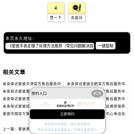
内蒙古自治区包头市青山区幸福路甲3号王府井百货名表维修爱彼售后服务中心（需提前预约）
4
内蒙古自治区赤峰市红山区哈达街爱彼售后服务中心（需提前预约）
赞一下
去提问
内蒙古自治区鄂尔多斯市东胜区伊金霍洛街爱彼售后服务中心（需提前预约）
内蒙古自治区呼伦贝尔市海拉尔区中央街爱彼售后服务中心（需提前预约）
内蒙古自治区通辽市科尔沁区明仁大街爱彼售后服务中心（需提前预约）
本页永久地址：
内蒙古自治区乌海市海勃湾区人民南路爱彼售后服务中心（需提前预约）
一键复制
内蒙古自治区乌兰察布市集宁区恩和大街爱彼售后服务中心（需提前预约）
内蒙古自治区锡林郭勒盟市锡林浩特市光明街与额尔敦路交叉口爱彼售后服务中心（需提前预约）
内蒙古自治区兴安盟市乌兰浩特市兴安大街爱彼售后服务中心（需提前预约）
相关文章
山西省大同市平城区迎宾街爱彼售后服务中心（需提前预约）
亲身探访爱彼天津官方售后服务中心｜全部地址与售后电话（2026年7月最新）
亲身探访爱彼合肥官方售后服务中心｜热线电话与网点地址（2026年7月最新）
山西省晋城市城区黄华街爱彼售后服务中心（需提前预约）
亲身探访爱彼重庆官方售后服务中心｜详细地址与售后电话（2026年7月最新）
亲身探访爱彼常州官方售后服务中心｜热线与地址（2026年7月最新）
预约入口
关闭
山西省晋中市榆次区顺城街爱彼售后服务中心（需提前预约）
亲身探访爱彼贵阳官方售后服务中心｜网点地址及热线（2026年7月最新）
亲身探访爱彼泉州官方售后服务中心｜服务热线及具体地址（2026年7月最新）
山西省临汾市尧都区解放路爱彼售后服务中心（需提前预约）
亲身探访爱彼绍兴官方售后服务中心｜网点地址与售后热线（2026年7月最新）
爱彼维修服务店地址售后维修保养中心权威公示（2026年7月最新）
山西省吕梁市离石区永宁中路与建设街交叉口爱彼售后服务中心（需提前预约）
爱彼中国官方售后服务中心服务热线及全部地址实地考察报告_多信源验证（2026年7月最新）
爱彼中国官方售后服务中心电话及详细维修地址实地考察报告_多信源验证（2026年7月最新）
立即预约
山西省朔州市朔城区怡西路与鄯阳西街交汇处爱彼售后服务中心（需提前预约）
提前预约免排队，到店即享服务
山西省忻州市忻府区和平东街与七一南路交叉口爱彼售后服务中心（需提前预约）
上一篇：
爱彼表带太紧原因是什么（调整与保养的实用指南）
预约时间有变无需取消，可随时重新预约