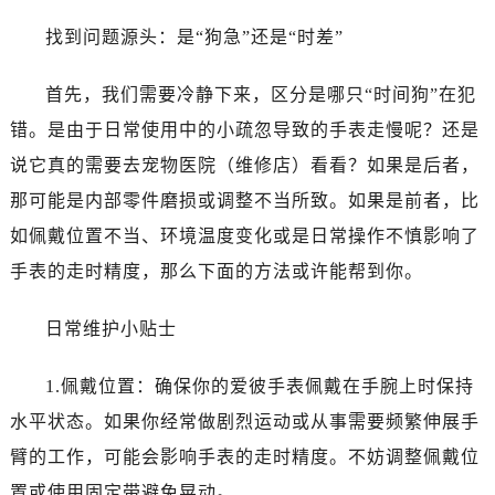
温州市鹿城区锦绣路1067号置信广场10层1015室（需提前预约）
找到问题源头：是“狗急”还是“时差”
哈尔滨市道里区友谊西路600号富力中心T2座写字楼29层03室（需提前预约）
大连市中山区人民路15号国际金融大厦7层G室（需提前预约）
首先，我们需要冷静下来，区分是哪只“时间狗”在犯
佛山市禅城区季华五路57号万科金融中心C座12层1205室（需提前预约）
错。是由于日常使用中的小疏忽导致的手表走慢呢？还是
东莞市东城街道鸿福东路1号民盈国贸中心T1写字楼9层907室（需提前预约）
无锡市梁溪区人民中路139号恒隆广场写字楼1座11层1104室（需提前预约）
说它真的需要去宠物医院（维修店）看看？如果是后者，
南通市崇川区工农路57号圆融广场写字楼16层1603室（需提前预约）
那可能是内部零件磨损或调整不当所致。如果是前者，比
苏州市苏州工业园区星港街199号苏州中心办公楼C座22层08室（需提前预约）
如佩戴位置不当、环境温度变化或是日常操作不慎影响了
武汉市江汉区解放大道686号世界贸易大厦38层09室（需提前预约）
手表的走时精度，那么下面的方法或许能帮到你。
南宁市青秀区金湖路59号地王大厦12楼1224室（需提前预约）
合肥市蜀山区潜山路111号万象城华润大厦B座12楼03室（需提前预约）
日常维护小贴士
泉州市丰泽区宝洲路729号浦西万达中心写字楼A座7楼709室（需提前预约）
青岛市南区山东路6号华润大厦B座22层04室（需提前预约）
1.佩戴位置：确保你的爱彼手表佩戴在手腕上时保持
烟台市芝罘区胜利路139号万达金融中心A座907室（需提前预约）
水平状态。如果你经常做剧烈运动或从事需要频繁伸展手
长春市朝阳区西安大路727号中银大厦A座(旺进大厦)18层09室（需提前预约）
臂的工作，可能会影响手表的走时精度。不妨调整佩戴位
贵阳市南明区都司高架桥路33号亨特国际金融中心14楼14D（需提前预约）
置或使用固定带避免晃动。