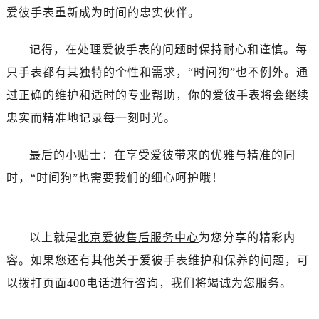
辽宁省丹东市振兴区七经街爱彼售后服务中心（需提前预约）
爱彼手表重新成为时间的忠实伙伴。
辽宁省抚顺市新抚区东一路爱彼售后服务中心（需提前预约）
辽宁省阜新市海州区解放大街爱彼售后服务中心（需提前预约）
记得，在处理爱彼手表的问题时保持耐心和谨慎。每
辽宁省葫芦岛市连山区中央路爱彼售后服务中心（需提前预约）
只手表都有其独特的个性和需求，“时间狗”也不例外。通
辽宁省锦州市古塔区中央大街爱彼售后服务中心（需提前预约）
过正确的维护和适时的专业帮助，你的爱彼手表将会继续
辽宁省辽阳市白塔区新运大街爱彼售后服务中心（需提前预约）
忠实而精准地记录每一刻时光。
辽宁省盘锦市兴隆台区石油大街爱彼售后服务中心（需提前预约）
辽宁省铁岭市银州区南马路爱彼售后服务中心（需提前预约）
最后的小贴士：在享受爱彼带来的优雅与精准的同
辽宁省营口市站前区市府路与渤海大街交叉口爱彼售后服务中心（需提前预约）
时，“时间狗”也需要我们的细心呵护哦！
辽宁省沈阳市沈河区中街路137号亨得利名表维修授权店1楼爱彼售后服务中心（需提前预约）
辽宁省沈阳市沈河区中街路83号亨得利名表维修授权店1楼爱彼售后服务中心（需提前预约）
北京市朝阳区建国门外大街甲6号华熙国际中心D座11层1102室爱彼售后服务中心（需提前预约）
以上就是
北京爱彼售后服务中心
为您分享的精彩内
北京市东城区东长安街1号王府井东方广场W3座6层602室爱彼售后服务中心（需提前预约）
容。如果您还有其他关于爱彼手表维护和保养的问题，可
河北省保定市竞秀区朝阳北大街北国先天下爱彼售后服务中心（需提前预约）
以拨打页面400电话进行咨询，我们将竭诚为您服务。
内蒙古自治区阿拉善盟市左旗土尔扈特大街爱彼售后服务中心（需提前预约）
内蒙古自治区巴彦淖尔市临河区新华街爱彼售后服务中心（需提前预约）