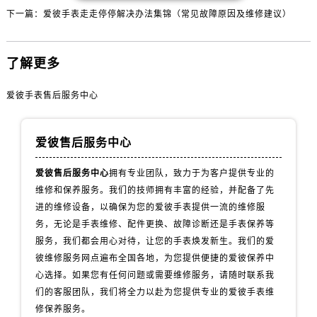
山西省阳泉市郊区平阳东街与新城大道交叉口爱彼售后服务中心（需提前预约）
下一篇：
爱彼手表走走停停解决办法集锦（常见故障原因及维修建议）
山西省运城市盐湖区河东街爱彼售后服务中心（需提前预约）
山西省长治市潞州区英雄中路爱彼售后服务中心（需提前预约）
了解更多
山西省太原市迎泽区迎泽街道解放路15号亨得利名表维修授权店3楼爱彼售后服务中心（需提前预约）
天津市和平区赤峰道136号天津国际金融中心26层2603室爱彼售后服务中心（需提前预约）
爱彼手表售后服务中心
安徽省安庆市迎江区人民路爱彼售后服务中心（需提前预约）
安徽省蚌埠市蚌山区淮河路爱彼售后服务中心（需提前预约）
爱彼售后服务中心
安徽省亳州市谯城区魏武大道爱彼售后服务中心（需提前预约）
安徽省池州市贵池区长江路爱彼售后服务中心（需提前预约）
爱彼售后服务中心
拥有专业团队，致力于为客户提供专业的
安徽省滁州市琅琊区南谯北路爱彼售后服务中心（需提前预约）
维修和保养服务。我们的技师拥有丰富的经验，并配备了先
安徽省阜阳市颍州区颍州北路爱彼售后服务中心（需提前预约）
进的维修设备，以确保为您的爱彼手表提供一流的维修服
安徽省淮北市相山区淮海路爱彼售后服务中心（需提前预约）
务，无论是手表维修、配件更换、故障诊断还是手表保养等
服务，我们都会用心对待，让您的手表焕发新生。我们的爱
安徽省淮南市田家庵区国庆中路爱彼售后服务中心（需提前预约）
彼维修服务网点遍布全国各地，为您提供便捷的爱彼保养中
安徽省黄山市屯溪区黄山西路爱彼售后服务中心（需提前预约）
心选择。如果您有任何问题或需要维修服务，请随时联系我
安徽省六安市金安区解放中路爱彼售后服务中心（需提前预约）
们的客服团队，我们将全力以赴为您提供专业的爱彼手表维
安徽省马鞍山市雨山区湖南西路爱彼售后服务中心（需提前预约）
修保养服务。