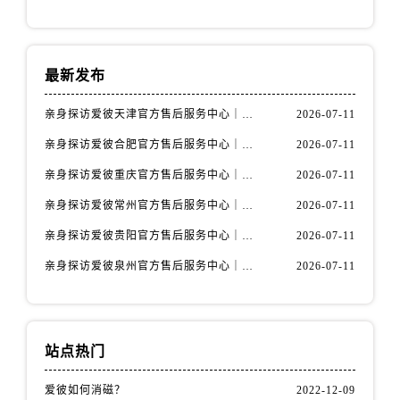
安徽省宿州市埇桥区人民中路爱彼售后服务中心（需提前预约）
安徽省铜陵市铜官区石城大道爱彼售后服务中心（需提前预约）
安徽省芜湖市镜湖区中山路步行街爱彼售后服务中心（需提前预约）
最新发布
安徽省宣城市宣州区叠嶂西路爱彼售后服务中心（需提前预约）
福建省龙岩市新罗区九一南路爱彼售后服务中心（需提前预约）
亲身探访爱彼天津官方售后服务中心｜全部地址与售后电话（2026年7月最新）
2026-07-11
福建省南平市建阳区人民西路爱彼售后服务中心（需提前预约）
亲身探访爱彼合肥官方售后服务中心｜热线电话与网点地址（2026年7月最新）
2026-07-11
福建省宁德市蕉城区天湖东路爱彼售后服务中心（需提前预约）
亲身探访爱彼重庆官方售后服务中心｜详细地址与售后电话（2026年7月最新）
2026-07-11
福建省莆田市城厢区霞林街道荔华东大道爱彼售后服务中心（需提前预约）
亲身探访爱彼常州官方售后服务中心｜热线与地址（2026年7月最新）
2026-07-11
福建省三明市三元区东乾二路爱彼售后服务中心（需提前预约）
福建省漳州市龙文区步港路爱彼售后服务中心（需提前预约）
亲身探访爱彼贵阳官方售后服务中心｜网点地址及热线（2026年7月最新）
2026-07-11
江苏省常州市新北区龙锦路1590号现代传媒中心5号楼10层1008室爱彼售后服务中心（需提前预约）
亲身探访爱彼泉州官方售后服务中心｜服务热线及具体地址（2026年7月最新）
2026-07-11
江苏省淮安市清江浦区淮海北路爱彼售后服务中心（需提前预约）
江苏省连云港市海州区通灌北路爱彼售后服务中心（需提前预约）
江苏省南京市秦淮区中山南路1号南京中心22层22-C1-C3室爱彼售后服务中心（需提前预约）
站点热门
江苏省宿迁市宿城区西湖路爱彼售后服务中心（需提前预约）
江苏省泰州市海陵区永定东路399号置地商务中心东塔（华润万象城）17层1706室爱彼售后服务中心（需提前预约）
爱彼如何消磁？
2022-12-09