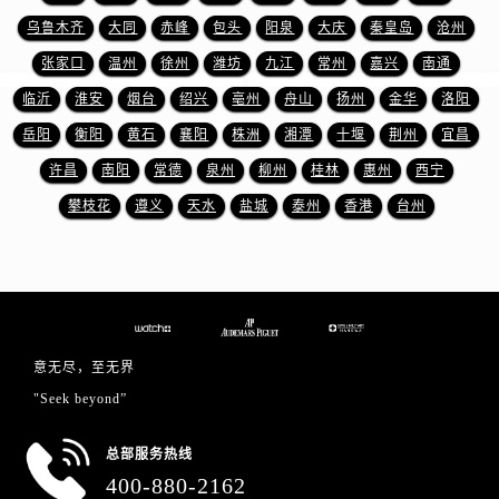
浙江省金华市金东区东市南街777号金华万达广场4号楼22楼2209室爱彼售后服务中心（需提前预约）
乌鲁木齐
大同
赤峰
包头
阳泉
大庆
秦皇岛
沧州
浙江省丽水市莲都区解放街爱彼售后服务中心（需提前预约）
张家口
温州
徐州
潍坊
九江
常州
嘉兴
南通
浙江省宁波市江北区大闸南路500号来福士广场办公楼20层2009室爱彼售后服务中心（需提前预约）
临沂
淮安
烟台
绍兴
亳州
舟山
扬州
金华
洛阳
浙江省衢州市柯城区上街爱彼售后服务中心（需提前预约）
浙江省绍兴市越城区胜利东路379号世茂天际中心写字楼8层805室爱彼售后服务中心（需提前预约）
岳阳
衡阳
黄石
襄阳
株洲
湘潭
十堰
荆州
宜昌
浙江省舟山市定海区解放东路爱彼售后服务中心（需提前预约）
许昌
南阳
常德
泉州
柳州
桂林
惠州
西宁
澳门特别行政区大堂区议事亭前地（新马路）爱彼售后服务中心（需提前预约）
攀枝花
遵义
天水
盐城
泰州
香港
台州
澳门特别行政区风顺堂区南湾大马路爱彼售后服务中心（需提前预约）
澳门特别行政区花地玛堂区关闸广场爱彼售后服务中心（需提前预约）
澳门特别行政区花王堂区大三巴商圈爱彼售后服务中心（需提前预约）
澳门特别行政区嘉模堂区官也街爱彼售后服务中心（需提前预约）
澳门省路氹城市金光大道爱彼售后服务中心（需提前预约）
意无尽，至无界
澳门特别行政区望德堂区塔石广场爱彼售后服务中心（需提前预约）
"Seek beyond”
福建省福州市鼓楼区五四路128-1号恒力城写字楼15层03室爱彼售后服务中心（需提前预约）
福建省厦门市思明区湖滨东路95号万象城华润大厦B座11层1104室爱彼售后服务中心（需提前预约）
总部服务热线
广东省潮州市潮安区新风路与潮汕路交汇处爱彼售后服务中心（需提前预约）
400-880-2162