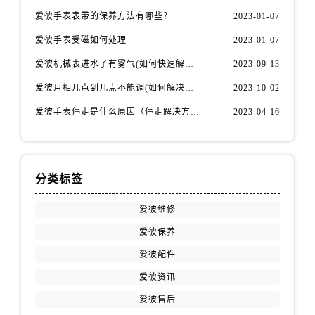
江苏省徐州市鼓楼区淮海东路29号苏宁广场IFC国际金融中心35层3508室爱彼售后服务中心（需提前预约）
爱彼手表表带的保养方法有哪些？
2023-01-07
江苏省盐城市盐都区世纪大道5号盐城金融城写字楼1号楼16层1604室爱彼售后服务中心（需提前预约）
爱彼手表受磁如何处理
2023-01-07
江苏省扬州市邗江区国展路29号星耀天地写字楼1号楼18层1803室爱彼售后服务中心（需提前预约）
江苏省镇江市京口区中山东路爱彼售后服务中心（需提前预约）
爱彼机械表进水了有雾气(如何快速解决问题)
2023-09-13
江西省抚州市临川区赣东大道爱彼售后服务中心（需提前预约）
爱彼月相几点到几点不能调(如何解决问题)
2023-10-02
江西省赣州市章贡区文清路爱彼售后服务中心（需提前预约）
爱彼手表停走是什么原因（停走解决方法）
2023-04-16
江西省吉安市吉州区井冈山大道爱彼售后服务中心（需提前预约）
江西省景德镇市珠山区珠山中路爱彼售后服务中心（需提前预约）
江西省九江市浔阳区浔阳路爱彼售后服务中心（需提前预约）
分类标签
江西省南昌市红谷滩新区红谷中大道998号绿地双子塔（中央广场）A1座办公楼14层1407室爱彼售后服务中心（需提前预约）
江西省萍乡市安源区萍安北大道与康庄路交叉口爱彼售后服务中心（需提前预约）
爱彼维修
江西省上饶市信州区滨江西路爱彼售后服务中心（需提前预约）
爱彼保养
江西省新余市渝水区北湖西路爱彼售后服务中心（需提前预约）
爱彼配件
江西省宜春市袁州区中山中路爱彼售后服务中心（需提前预约）
爱彼资讯
江西省鹰潭市月湖区胜利东路爱彼售后服务中心（需提前预约）
爱彼售后
山东省德州市德城区东风中路爱彼售后服务中心（需提前预约）